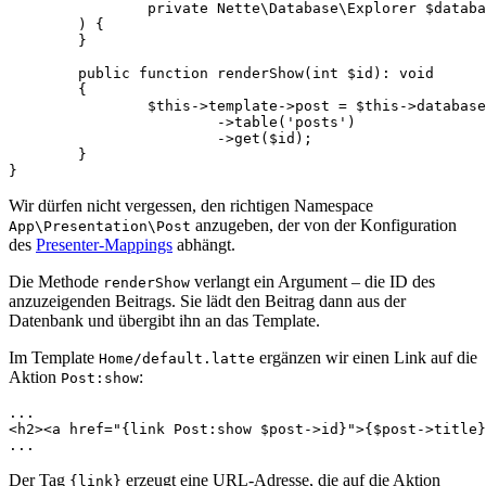
		private Nette\Database\Explorer $database,

	) {

	}

	public function renderShow(int $id): void

	{

		$this->template->post = $this->database

			->table('posts')

			->get($id);

	}

Wir dürfen nicht vergessen, den richtigen Namespace
anzugeben, der von der Konfiguration
App\Presentation\Post
des
Presenter-Mappings
abhängt.
Die Methode
verlangt ein Argument – die ID des
renderShow
anzuzeigenden Beitrags. Sie lädt den Beitrag dann aus der
Datenbank und übergibt ihn an das Template.
Im Template
ergänzen wir einen Link auf die
Home/default.latte
Aktion
:
Post:show
...

<h2><a href="{link Post:show $post->id}">{$post->title}
Der Tag
erzeugt eine URL-Adresse, die auf die Aktion
{link}