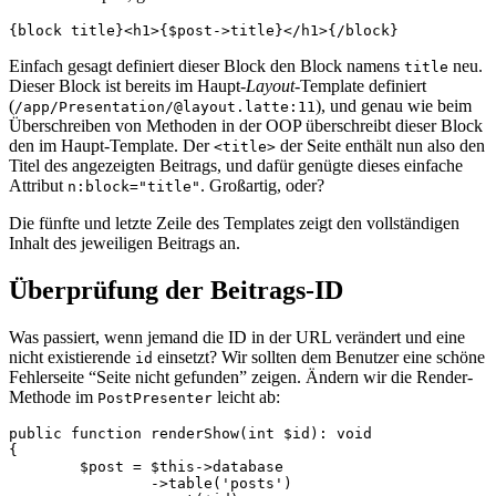
Einfach gesagt definiert dieser Block den Block namens
neu.
title
Dieser Block ist bereits im Haupt-
Layout
-Template definiert
(
), und genau wie beim
/app/Presentation/@layout.latte:11
Überschreiben von Methoden in der OOP überschreibt dieser Block
den im Haupt-Template. Der
der Seite enthält nun also den
<title>
Titel des angezeigten Beitrags, und dafür genügte dieses einfache
Attribut
. Großartig, oder?
n:block="title"
Die fünfte und letzte Zeile des Templates zeigt den vollständigen
Inhalt des jeweiligen Beitrags an.
Überprüfung der Beitrags-ID
Was passiert, wenn jemand die ID in der URL verändert und eine
nicht existierende
einsetzt? Wir sollten dem Benutzer eine schöne
id
Fehlerseite “Seite nicht gefunden” zeigen. Ändern wir die Render-
Methode im
leicht ab:
PostPresenter
public function renderShow(int $id): void

{

	$post = $this->database

		->table('posts')
