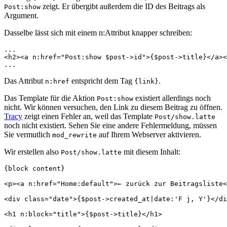
zeigt. Er übergibt außerdem die ID des Beitrags als
Post:show
Argument.
Dasselbe lässt sich mit einem n:Attribut knapper schreiben:
...

<h2><a n:href="Post:show $post->id">{$post->title}</a><
Das Attribut
entspricht dem Tag
.
n:href
{link}
Das Template für die Aktion
existiert allerdings noch
Post:show
nicht. Wir können versuchen, den Link zu diesem Beitrag zu öffnen.
Tracy
zeigt einen Fehler an, weil das Template
Post/show.latte
noch nicht existiert. Sehen Sie eine andere Fehlermeldung, müssen
Sie vermutlich
auf Ihrem Webserver aktivieren.
mod_rewrite
Wir erstellen also
mit diesem Inhalt:
Post/show.latte
{block content}

<p><a n:href="Home:default">← zurück zur Beitragsliste<
<div class="date">{$post->created_at|date:'F j, Y'}</di
<h1 n:block="title">{$post->title}</h1>
