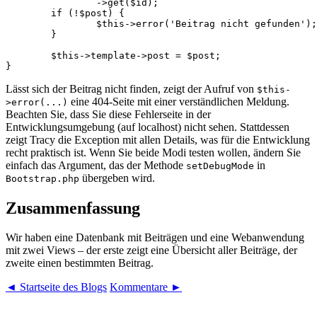
		->get($id);

	if (!$post) {

		$this->error('Beitrag nicht gefunden');

	}

	$this->template->post = $post;

Lässt sich der Beitrag nicht finden, zeigt der Aufruf von
$this-
eine 404-Seite mit einer verständlichen Meldung.
>error(...)
Beachten Sie, dass Sie diese Fehlerseite in der
Entwicklungsumgebung (auf localhost) nicht sehen. Stattdessen
zeigt Tracy die Exception mit allen Details, was für die Entwicklung
recht praktisch ist. Wenn Sie beide Modi testen wollen, ändern Sie
einfach das Argument, das der Methode
in
setDebugMode
übergeben wird.
Bootstrap.php
Zusammenfassung
Wir haben eine Datenbank mit Beiträgen und eine Webanwendung
mit zwei Views – der erste zeigt eine Übersicht aller Beiträge, der
zweite einen bestimmten Beitrag.
◄ Startseite des Blogs
Kommentare ►