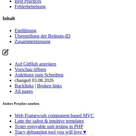
Best Practices
Fehlerbehebung
Inhalt
Einführung
Überprüfung der Beitrags-ID
Zusammenfassung
Auf GitHub anzeigen
Vorschau öffnen
Anleitung zum Schreiben
changed 03.08.2026
Backlinks
|
Broken links
All pages
Andere Projekte ansehen
Web Framework
component-based MVC
Latte
the safest & intuitive templates
Tester
enjoyable unit testing in PHP
Tracy
debugging tool you will love ♥