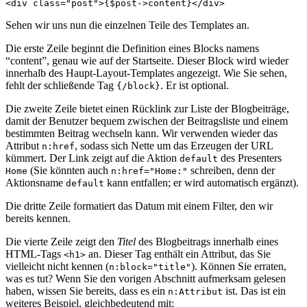
Sehen wir uns nun die einzelnen Teile des Templates an.
Die erste Zeile beginnt die Definition eines Blocks namens
“content”, genau wie auf der Startseite. Dieser Block wird wieder
innerhalb des Haupt-Layout-Templates angezeigt. Wie Sie sehen,
fehlt der schließende Tag
. Er ist optional.
{/block}
Die zweite Zeile bietet einen Rücklink zur Liste der Blogbeiträge,
damit der Benutzer bequem zwischen der Beitragsliste und einem
bestimmten Beitrag wechseln kann. Wir verwenden wieder das
Attribut
, sodass sich Nette um das Erzeugen der URL
n:href
kümmert. Der Link zeigt auf die Aktion
des Presenters
default
(Sie könnten auch
schreiben, denn der
Home
n:href="Home:"
Aktionsname
kann entfallen; er wird automatisch ergänzt).
default
Die dritte Zeile formatiert das Datum mit einem Filter, den wir
bereits kennen.
Die vierte Zeile zeigt den
Titel
des Blogbeitrags innerhalb eines
HTML-Tags
an. Dieser Tag enthält ein Attribut, das Sie
<h1>
vielleicht nicht kennen (
). Können Sie erraten,
n:block="title"
was es tut? Wenn Sie den vorigen Abschnitt aufmerksam gelesen
haben, wissen Sie bereits, dass es ein
ist. Das ist ein
n:Attribut
weiteres Beispiel, gleichbedeutend mit: