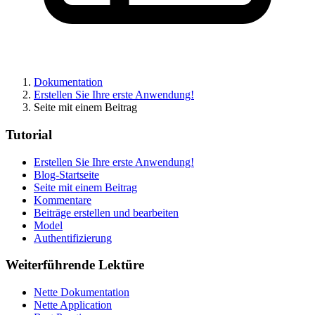
Dokumentation
Erstellen Sie Ihre erste Anwendung!
Seite mit einem Beitrag
Tutorial
Erstellen Sie Ihre erste Anwendung!
Blog-Startseite
Haben Sie ein Problem auf dieser Seite gefunden?
Seite mit einem Beitrag
Kommentare
Auf GitHub anzeigen
(drücken Sie dann E zum Bearbeiten)
Beiträge erstellen und bearbeiten
Vorschau öffnen
Model
Ein Problem mit dieser Seite auf GitHub melden
Authentifizierung
Weiterführende Lektüre
Nette Dokumentation
Nette Application