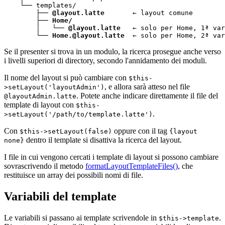
    └── templates/

        ├── 
@layout.latte
       ← layout comune

        ├── 
Home/
        │   └── 
@layout.latte
   ← solo per Home, 1ª var
        └── 
Home.@layout.latte
  ← solo per Home, 2ª var
Se il presenter si trova in un modulo, la ricerca prosegue anche verso
i livelli superiori di directory, secondo l'annidamento dei moduli.
Il nome del layout si può cambiare con
$this-
, e allora sarà atteso nel file
>setLayout('layoutAdmin')
. Potete anche indicare direttamente il file del
@layoutAdmin.latte
template di layout con
$this-
.
>setLayout('/path/to/template.latte')
Con
oppure con il tag
$this->setLayout(false)
{layout
dentro il template si disattiva la ricerca del layout.
none}
I file in cui vengono cercati i template di layout si possono cambiare
sovrascrivendo il metodo
formatLayoutTemplateFiles()
, che
restituisce un array dei possibili nomi di file.
Variabili del template
Le variabili si passano ai template scrivendole in
.
$this->template