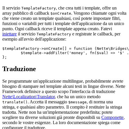
Il servizio
, che crea tutti i template, offre un
TemplateFactory
array pubblico di callback
. Vengono chiamate ogni volta
$onCreate
che viene creato un template qualsiasi, così potete impostare filtri,
funzioni o variabili per tutti i template dell'applicazione da un unico
punto. Ogni callback riceve il template appena creato. Fatevi
iniettare
il servizio
e registrate le callback, per
TemplateFactory
esempio all'avvio dell'applicazione:
$templateFactory->onCreate[] = function (Nette\Bridges\
	$template->addFilter('money', fn($val) => '$' . number_format($val, 2));

Traduzione
Se programmate un'applicazione multilingue, probabilmente avrete
bisogno di stampare nel template alcuni testi in lingue diverse. Nette
Framework definisce a questo scopo l'interfaccia di traduzione
Nette\Localization\Translator
, che ha un unico metodo
. Accetta il messaggio
, di norma una
translate()
$message
stringa, e qualsiasi altro parametro. Il compito è restituire la stringa
tradotta. Nette non ha un'implementazione predefinita; potete
scegliere tra diverse soluzioni già pronte disponibili su
Componette
,
secondo le vostre esigenze. La loro documentazione spiega come
configurare il traduttore.