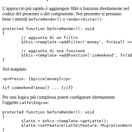
L'approccio più rapido è aggiungere filtri o funzioni direttamente nel
codice del presenter o del componente. Nei presenter si prestano
bene i metodi
o
:
beforeRender()
render<Vista>()
protected function beforeRender(): void

{

	// aggiunta di un filtro

	$this->template->addFilter('money', fn($val) => '$' . number_format($val, 2));

	// aggiunta di una funzione

	$this->template->addFunction('isWeekend', fn($date) => $date->format('N') >= 6);

Nel template:
<p>Prezzo: {$price|money}</p>

Per una logica più complessa potete configurare direttamente
l'oggetto
:
Latte\Engine
protected function beforeRender(): void

{

	$latte = $this->template->getLatte();

	$latte->setFeature(Latte\Feature::MigrationWarnings);
