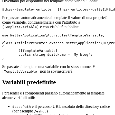
Diventano poi disponibili nel template come variabili locali:
Per passare automaticamente al template il valore di una proprietà
come variabile, contrassegnatela con l'attributo
#
e con visibilità pubblica:
[TemplateVariable]
use Nette\Application\Attributes\TemplateVariable;

class ArticlePresenter extends Nette\Application\UI\Pre
{

	#[TemplateVariable]

	public string $siteName = 'My blog';

Se passate al template una variabile con lo stesso nome,
#
non la sovrascriverà.
[TemplateVariable]
Variabili predefinite
I presenter e i componenti passano automaticamente ai template
alcune variabili utili:
è il percorso URL assoluto della directory radice
$basePath
(per esempio
)
/eshop