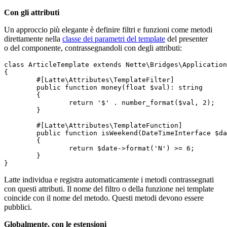
Con gli attributi
Un approccio più elegante è definire filtri e funzioni come metodi
direttamente nella
classe dei parametri del template
del presenter
o del componente, contrassegnandoli con degli attributi:
class ArticleTemplate extends Nette\Bridges\Application
{

	#[Latte\Attributes\TemplateFilter]

	public function money(float $val): string

	{

		return '$' . number_format($val, 2);

	}

	#[Latte\Attributes\TemplateFunction]

	public function isWeekend(DateTimeInterface $date): bool

	{

		return $date->format('N') >= 6;

	}

Latte individua e registra automaticamente i metodi contrassegnati
con questi attributi. Il nome del filtro o della funzione nei template
coincide con il nome del metodo. Questi metodi devono essere
pubblici.
Globalmente, con le estensioni