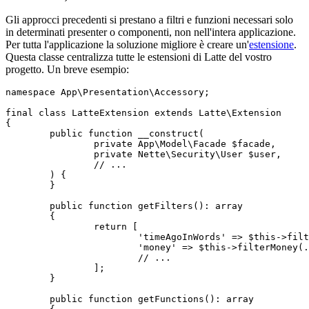
Gli approcci precedenti si prestano a filtri e funzioni necessari solo
in determinati presenter o componenti, non nell'intera applicazione.
Per tutta l'applicazione la soluzione migliore è creare un'
estensione
.
Questa classe centralizza tutte le estensioni di Latte del vostro
progetto. Un breve esempio:
namespace App\Presentation\Accessory;

final class LatteExtension extends Latte\Extension

{

	public function __construct(

		private App\Model\Facade $facade,

		private Nette\Security\User $user,

		// ...

	) {

	}

	public function getFilters(): array

	{

		return [

			'timeAgoInWords' => $this->filterTimeAgoInWords(...),

			'money' => $this->filterMoney(...),

			// ...

		];

	}

	public function getFunctions(): array
