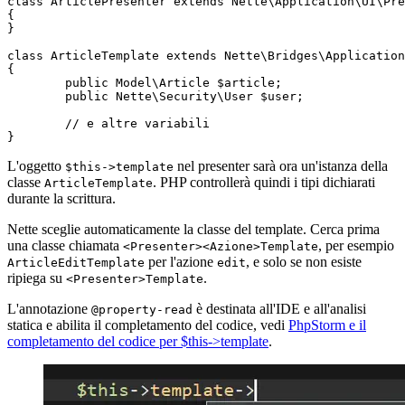
class ArticlePresenter extends Nette\Application\UI\Pre
{

}

class ArticleTemplate extends Nette\Bridges\Application
{

	public Model\Article $article;

	public Nette\Security\User $user;

	// e altre variabili

L'oggetto
nel presenter sarà ora un'istanza della
$this->template
classe
. PHP controllerà quindi i tipi dichiarati
ArticleTemplate
durante la scrittura.
Nette sceglie automaticamente la classe del template. Cerca prima
una classe chiamata
, per esempio
<Presenter><Azione>Template
per l'azione
, e solo se non esiste
ArticleEditTemplate
edit
ripiega su
.
<Presenter>Template
L'annotazione
è destinata all'IDE e all'analisi
@property-read
statica e abilita il completamento del codice, vedi
PhpStorm e il
completamento del codice per $this⁠-⁠>⁠template
.