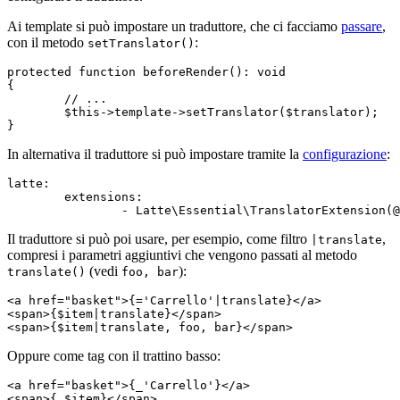
Ai template si può impostare un traduttore, che ci facciamo
passare
,
con il metodo
:
setTranslator()
protected function beforeRender(): void

{

	// ...

	$this->template->setTranslator($translator);

In alternativa il traduttore si può impostare tramite la
configurazione
:
latte:

	extensions:

Il traduttore si può poi usare, per esempio, come filtro
,
|translate
compresi i parametri aggiuntivi che vengono passati al metodo
(vedi
):
translate()
foo, bar
<a href="basket">{='Carrello'|translate}</a>

<span>{$item|translate}</span>

Oppure come tag con il trattino basso:
<a href="basket">{_'Carrello'}</a>

<span>{_$item}</span>
