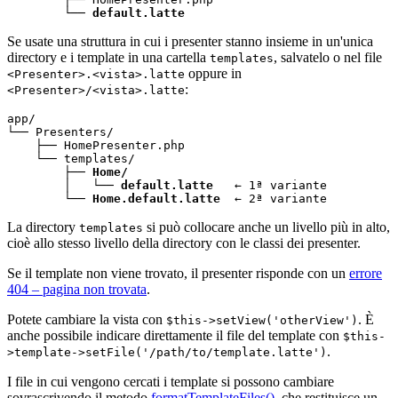
        └── 
default.latte
Se usate una struttura in cui i presenter stanno insieme in un'unica
directory e i template in una cartella
, salvatelo o nel file
templates
oppure in
<Presenter>.<vista>.latte
:
<Presenter>/<vista>.latte
app/

└── Presenters/

    ├── HomePresenter.php

    └── templates/

        ├── 
Home/
        │   └── 
default.latte
   ← 1ª variante

        └── 
Home.default.latte
  ← 2ª variante
La directory
si può collocare anche un livello più in alto,
templates
cioè allo stesso livello della directory con le classi dei presenter.
Se il template non viene trovato, il presenter risponde con un
errore
404 – pagina non trovata
.
Potete cambiare la vista con
. È
$this->setView('otherView')
anche possibile indicare direttamente il file del template con
$this-
.
>template->setFile('/path/to/template.latte')
I file in cui vengono cercati i template si possono cambiare
sovrascrivendo il metodo
formatTemplateFiles()
, che restituisce un