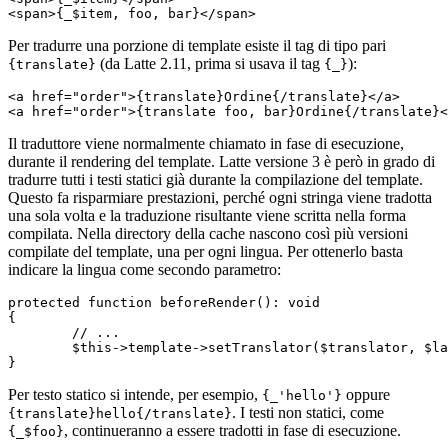
Per tradurre una porzione di template esiste il tag di tipo pari
(da Latte 2.11, prima si usava il tag
):
{translate}
{_}
<a href="order">{translate}Ordine{/translate}</a>

Il traduttore viene normalmente chiamato in fase di esecuzione,
durante il rendering del template. Latte versione 3 è però in grado di
tradurre tutti i testi statici già durante la compilazione del template.
Questo fa risparmiare prestazioni, perché ogni stringa viene tradotta
una sola volta e la traduzione risultante viene scritta nella forma
compilata. Nella directory della cache nascono così più versioni
compilate del template, una per ogni lingua. Per ottenerlo basta
indicare la lingua come secondo parametro:
protected function beforeRender(): void

{

	// ...

	$this->template->setTranslator($translator, $lang);

Per testo statico si intende, per esempio,
oppure
{_'hello'}
. I testi non statici, come
{translate}hello{/translate}
, continueranno a essere tradotti in fase di esecuzione.
{_$foo}