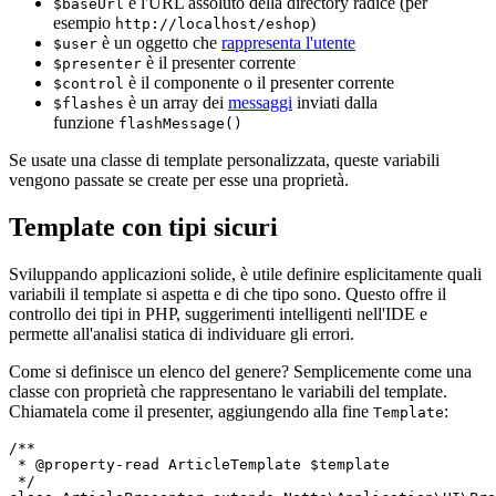
è l'URL assoluto della directory radice (per
$baseUrl
esempio
)
http://localhost/eshop
è un oggetto che
rappresenta l'utente
$user
è il presenter corrente
$presenter
è il componente o il presenter corrente
$control
è un array dei
messaggi
inviati dalla
$flashes
funzione
flashMessage()
Se usate una classe di template personalizzata, queste variabili
vengono passate se create per esse una proprietà.
Template con tipi sicuri
Sviluppando applicazioni solide, è utile definire esplicitamente quali
variabili il template si aspetta e di che tipo sono. Questo offre il
controllo dei tipi in PHP, suggerimenti intelligenti nell'IDE e
permette all'analisi statica di individuare gli errori.
Come si definisce un elenco del genere? Semplicemente come una
classe con proprietà che rappresentano le variabili del template.
Chiamatela come il presenter, aggiungendo alla fine
:
Template
/**

 * @property-read ArticleTemplate $template

 */
