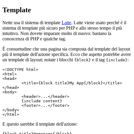
Template
Nette usa il sistema di template
Latte
. Latte viene usato perché è il
sistema di template più sicuro per PHP e allo stesso tempo il più
intuitivo. Non dovete imparare molto di nuovo: bastano la
conoscenza di PHP e qualche tag.
È consuetudine che una pagina sia composta dal template del layout
più il template dell'azione specifica. Ecco che aspetto potrebbe avere
un template di layout; notate i blocchi
e il tag
:
{block}
{include}
<!DOCTYPE html>

<html>

<head>

	<title>{block title}My App{/block}</title>

</head>

<body>

	<header>...</header>

	{include content}

	<footer>...</footer>

</body>

E questo sarebbe il template dell'azione:
{block title}Homepage{/block}
