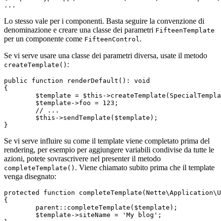
Lo stesso vale per i componenti. Basta seguire la convenzione di
denominazione e creare una classe dei parametri
FifteenTemplate
per un componente come
.
FifteenControl
Se vi serve usare una classe dei parametri diversa, usate il metodo
:
createTemplate()
public function renderDefault(): void

{

	$template = $this->createTemplate(SpecialTemplate::class);

	$template->foo = 123;

	// ...

	$this->sendTemplate($template);

Se vi serve influire su come il template viene completato prima del
rendering, per esempio per aggiungere variabili condivise da tutte le
azioni, potete sovrascrivere nel presenter il metodo
. Viene chiamato subito prima che il template
completeTemplate()
venga disegnato:
protected function completeTemplate(Nette\Application\U
{

	parent::completeTemplate($template);

	$template->siteName = 'My blog';
