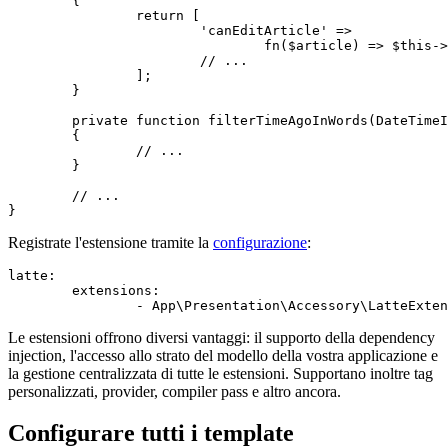
	{

		return [

			'canEditArticle' =>

				fn($article) => $this->facade->canEditArticle($article, $this->user->getId()),

			// ...

		];

	}

	private function filterTimeAgoInWords(DateTimeInterface $time): string

	{

		// ...

	}

	// ...

Registrate l'estensione tramite la
configurazione
:
latte:

	extensions:

Le estensioni offrono diversi vantaggi: il supporto della dependency
injection, l'accesso allo strato del modello della vostra applicazione e
la gestione centralizzata di tutte le estensioni. Supportano inoltre tag
personalizzati, provider, compiler pass e altro ancora.
Configurare tutti i template