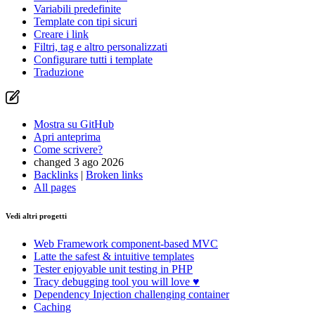
Variabili predefinite
Template con tipi sicuri
Creare i link
Filtri, tag e altro personalizzati
Configurare tutti i template
Traduzione
Mostra su GitHub
Apri anteprima
Come scrivere?
changed 3 ago 2026
Backlinks
|
Broken links
All pages
Vedi altri progetti
Web Framework
component-based MVC
Latte
the safest & intuitive templates
Tester
enjoyable unit testing in PHP
Tracy
debugging tool you will love ♥
Dependency Injection
challenging container
Caching