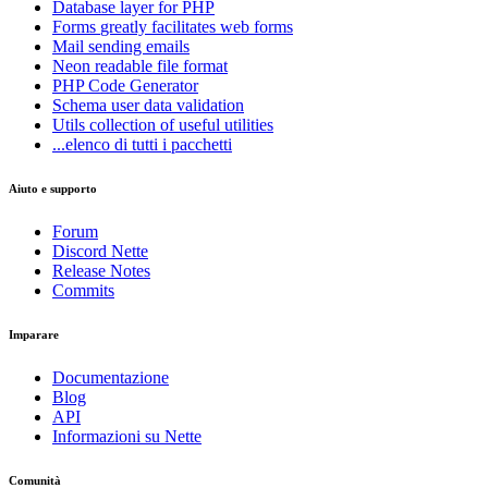
Database
layer for PHP
Forms
greatly facilitates web forms
Mail
sending emails
Neon
readable file format
PHP Code Generator
Schema
user data validation
Utils
collection of useful utilities
...elenco di tutti i pacchetti
Aiuto e supporto
Forum
Discord Nette
Release Notes
Commits
Imparare
Avete riscontrato un problema in questa pagina?
Documentazione
Mostra su GitHub
(quindi premere E per modificare)
Blog
API
Apri anteprima
Informazioni su Nette
Segnala un problema con questa pagina su GitHub
Comunità