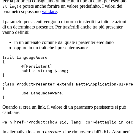
Per la proprietà consigliamo di indicare il tipo di dato (per esempio
) e potete anche fornire un valore predefinito. I valori dei
string
parametri si possono
validare
.
I parametri persistenti vengono di norma trasferiti tra tutte le azioni
di un determinato presenter. Per trasferirli anche tra più presenter,
vanno definiti:
in un antenato comune dal quale i presenter ereditano
oppure in un trait che i presenter usano:
trait LanguageAware

{

	#[Persistent]

	public string $lang;

}

class ProductPresenter extends Nette\Application\UI\Pre
{

	use LanguageAware;

Quando si crea un link, il valore di un parametro persistente si può
cambiare:
In alternativa lo si può
azzerare
, cioè rimuovere dall'URL. Assumerà