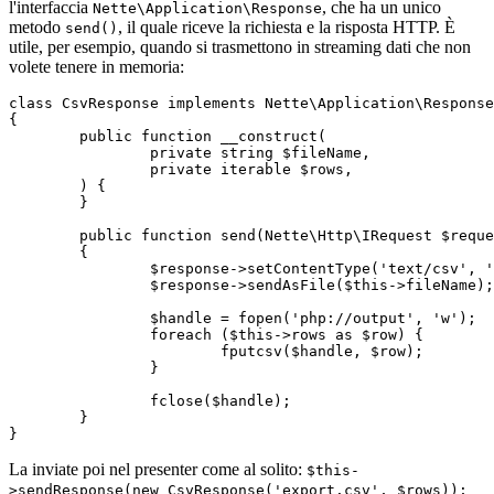
l'interfaccia
, che ha un unico
Nette\Application\Response
metodo
, il quale riceve la richiesta e la risposta HTTP. È
send()
utile, per esempio, quando si trasmettono in streaming dati che non
volete tenere in memoria:
class CsvResponse implements Nette\Application\Response

{

	public function __construct(

		private string $fileName,

		private iterable $rows,

	) {

	}

	public function send(Nette\Http\IRequest $request, Nette\Http\IResponse $response): void

	{

		$response->setContentType('text/csv', 'utf-8');

		$response->sendAsFile($this->fileName);

		$handle = fopen('php://output', 'w');

		foreach ($this->rows as $row) {

			fputcsv($handle, $row);

		}

		fclose($handle);

	}

La inviate poi nel presenter come al solito:
$this-
>sendResponse(new CsvResponse('export.csv', $rows));