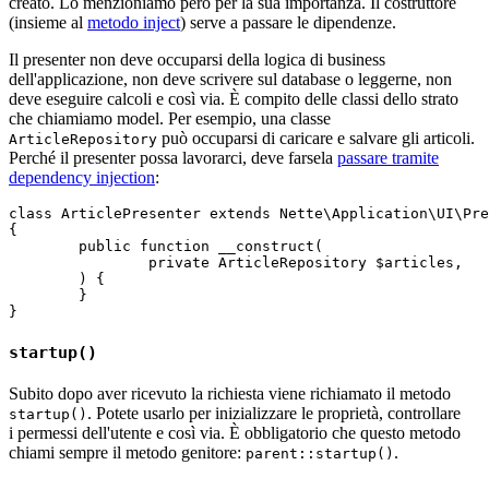
creato. Lo menzioniamo però per la sua importanza. Il costruttore
(insieme al
metodo inject
) serve a passare le dipendenze.
Il presenter non deve occuparsi della logica di business
dell'applicazione, non deve scrivere sul database o leggerne, non
deve eseguire calcoli e così via. È compito delle classi dello strato
che chiamiamo model. Per esempio, una classe
può occuparsi di caricare e salvare gli articoli.
ArticleRepository
Perché il presenter possa lavorarci, deve farsela
passare tramite
dependency injection
:
class ArticlePresenter extends Nette\Application\UI\Pre
{

	public function __construct(

		private ArticleRepository $articles,

	) {

	}

startup()
Subito dopo aver ricevuto la richiesta viene richiamato il metodo
. Potete usarlo per inizializzare le proprietà, controllare
startup()
i permessi dell'utente e così via. È obbligatorio che questo metodo
chiami sempre il metodo genitore:
.
parent::startup()