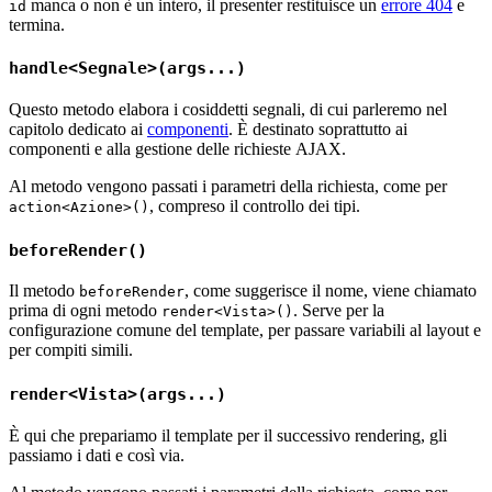
manca o non è un intero, il presenter restituisce un
errore 404
e
id
termina.
handle<Segnale>(args...)
Questo metodo elabora i cosiddetti segnali, di cui parleremo nel
capitolo dedicato ai
componenti
. È destinato soprattutto ai
componenti e alla gestione delle richieste AJAX.
Al metodo vengono passati i parametri della richiesta, come per
, compreso il controllo dei tipi.
action<Azione>()
beforeRender()
Il metodo
, come suggerisce il nome, viene chiamato
beforeRender
prima di ogni metodo
. Serve per la
render<Vista>()
configurazione comune del template, per passare variabili al layout e
per compiti simili.
render<Vista>(args...)
È qui che prepariamo il template per il successivo rendering, gli
passiamo i dati e così via.