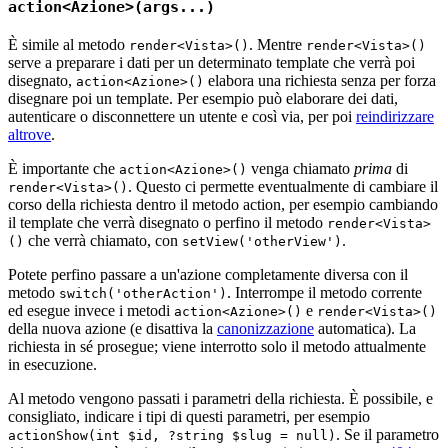
action<Azione>(args...)
È simile al metodo
. Mentre
render<Vista>()
render<Vista>()
serve a preparare i dati per un determinato template che verrà poi
disegnato,
elabora una richiesta senza per forza
action<Azione>()
disegnare poi un template. Per esempio può elaborare dei dati,
autenticare o disconnettere un utente e così via, per poi
reindirizzare
altrove
.
È importante che
venga chiamato
prima
di
action<Azione>()
. Questo ci permette eventualmente di cambiare il
render<Vista>()
corso della richiesta dentro il metodo action, per esempio cambiando
il template che verrà disegnato o perfino il metodo
render<Vista>
che verrà chiamato, con
.
()
setView('otherView')
Potete perfino passare a un'azione completamente diversa con il
metodo
. Interrompe il metodo corrente
switch('otherAction')
ed esegue invece i metodi
e
action<Azione>()
render<Vista>()
della nuova azione (e disattiva la
canonizzazione
automatica). La
richiesta in sé prosegue; viene interrotto solo il metodo attualmente
in esecuzione.
Al metodo vengono passati i parametri della richiesta. È possibile, e
consigliato, indicare i tipi di questi parametri, per esempio
. Se il parametro
actionShow(int $id, ?string $slug = null)