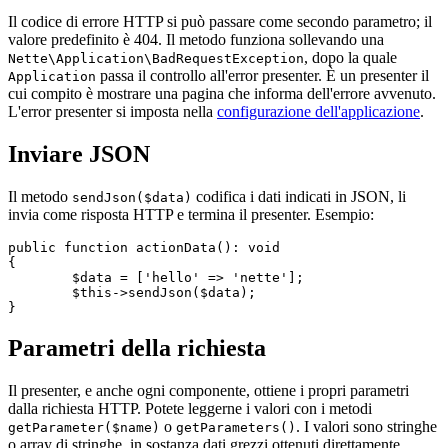
Il codice di errore HTTP si può passare come secondo parametro; il
valore predefinito è 404. Il metodo funziona sollevando una
, dopo la quale
Nette\Application\BadRequestException
passa il controllo all'error presenter. È un presenter il
Application
cui compito è mostrare una pagina che informa dell'errore avvenuto.
L'error presenter si imposta nella
configurazione dell'applicazione
.
Inviare JSON
Il metodo
codifica i dati indicati in JSON, li
sendJson($data)
invia come risposta HTTP e termina il presenter. Esempio:
public function actionData(): void

{

	$data = ['hello' => 'nette'];

	$this->sendJson($data);

Parametri della richiesta
Il presenter, e anche ogni componente, ottiene i propri parametri
dalla richiesta HTTP. Potete leggerne i valori con i metodi
o
. I valori sono stringhe
getParameter($name)
getParameters()
o array di stringhe, in sostanza dati grezzi ottenuti direttamente