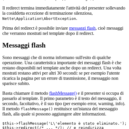
Il redirect termina immediatamente l'attività del presenter sollevando
la cosiddetta eccezione di terminazione silenziosa,
.
Nette\Application\AbortException
Prima del redirect è possibile inviare
messaggi flash
, cioè messaggi
che verranno mostrati nel template dopo il redirect.
Messaggi flash
Sono messaggi che di norma informano sull'esito di qualche
operazione. Una caratteristica importante dei messaggi flash è che
restano disponibili nel template anche dopo un redirect. Una volta
mostrati restano attivi per altri 30 secondi: se per esempio l'utente
ricarica la pagina per un errore di trasmissione, il messaggio non
sparisce subito.
Basta chiamare il metodo
flashMessage()
e il presenter si occupa di
passarlo al template. Il primo parametro è il testo del messaggio, il
secondo, facoltativo, è il suo tipo (per esempio error, warning, info).
Il metodo
restituisce un'istanza del messaggio
flashMessage()
flash, alla quale si possono aggiungere altre informazioni.
$this->flashMessage('L\'elemento è stato eliminato.');
