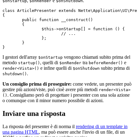
,
e
.
$onStartup
$onRender
$onShutdown
class ArticlePresenter extends Nette\Application\UI\Pre
{

	public function __construct()

	{

		$this->onStartup[] = function () {

			// ...

		};

	}

I gestori dell'array
vengono chiamati subito prima del
$onStartup
metodo
, quelli di
tra
e
startup()
$onRender
beforeRender()
e infine quelli di
subito prima di
render<Vista>()
$onShutdown
.
shutdown()
Un consiglio prima di proseguire:
come vedete, un presenter può
gestire più azioni/viste, può cioè avere più metodi
render<Vista>
. Consigliamo però di progettare i presenter con una sola azione
()
o comunque con il minor numero possibile di azioni.
Inviare una risposta
La risposta del presenter è di norma il
rendering di un template in
una pagina HTML
, ma può essere anche l'invio di un file, di un