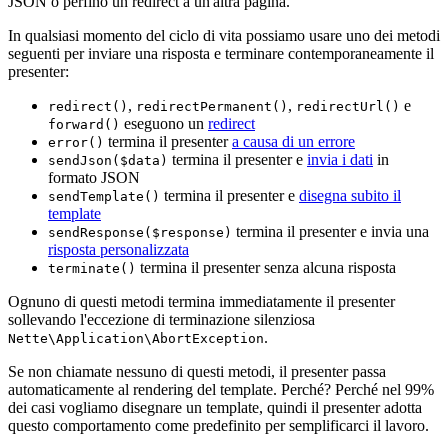
JSON o perfino un redirect a un'altra pagina.
In qualsiasi momento del ciclo di vita possiamo usare uno dei metodi
seguenti per inviare una risposta e terminare contemporaneamente il
presenter:
,
,
e
redirect()
redirectPermanent()
redirectUrl()
eseguono un
redirect
forward()
termina il presenter
a causa di un errore
error()
termina il presenter e
invia i dati
in
sendJson($data)
formato JSON
termina il presenter e
disegna subito il
sendTemplate()
template
termina il presenter e invia una
sendResponse($response)
risposta personalizzata
termina il presenter senza alcuna risposta
terminate()
Ognuno di questi metodi termina immediatamente il presenter
sollevando l'eccezione di terminazione silenziosa
.
Nette\Application\AbortException
Se non chiamate nessuno di questi metodi, il presenter passa
automaticamente al rendering del template. Perché? Perché nel 99%
dei casi vogliamo disegnare un template, quindi il presenter adotta
questo comportamento come predefinito per semplificarci il lavoro.