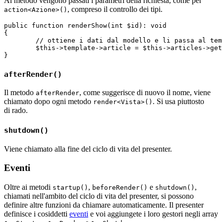
Al metodo vengono passati i parametri della richiesta, come per
, compreso il controllo dei tipi.
action<Azione>()
public function renderShow(int $id): void

{

	// ottiene i dati dal modello e li passa al template

	$this->template->article = $this->articles->getById($id);

afterRender()
Il metodo
, come suggerisce di nuovo il nome, viene
afterRender
chiamato dopo ogni metodo
. Si usa piuttosto
render<Vista>()
di rado.
shutdown()
Viene chiamato alla fine del ciclo di vita del presenter.
Eventi
Oltre ai metodi
,
e
,
startup()
beforeRender()
shutdown()
chiamati nell'ambito del ciclo di vita del presenter, si possono
definire altre funzioni da chiamare automaticamente. Il presenter
definisce i cosiddetti
eventi
e voi aggiungete i loro gestori negli array