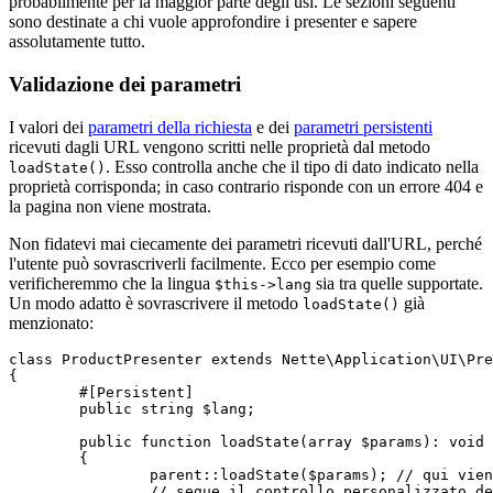
probabilmente per la maggior parte degli usi. Le sezioni seguenti
sono destinate a chi vuole approfondire i presenter e sapere
assolutamente tutto.
Validazione dei parametri
I valori dei
parametri della richiesta
e dei
parametri persistenti
ricevuti dagli URL vengono scritti nelle proprietà dal metodo
. Esso controlla anche che il tipo di dato indicato nella
loadState()
proprietà corrisponda; in caso contrario risponde con un errore 404 e
la pagina non viene mostrata.
Non fidatevi mai ciecamente dei parametri ricevuti dall'URL, perché
l'utente può sovrascriverli facilmente. Ecco per esempio come
verificheremmo che la lingua
sia tra quelle supportate.
$this->lang
Un modo adatto è sovrascrivere il metodo
già
loadState()
menzionato:
class ProductPresenter extends Nette\Application\UI\Pre
{

	#[Persistent]

	public string $lang;

	public function loadState(array $params): void

	{

		parent::loadState($params); // qui viene impostato $this->lang

		// segue il controllo personalizzato del valore:
