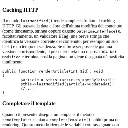
Caching HTTP
Il metodo
rende semplice sfruttare il caching
lastModified()
HTTP. Gli passate la data e l'ora dell'ultima modifica del contenuto
(come timestamp, stringa oppure oggetto
) e,
DateTimeInterface
facoltativamente, un validatore ETag (una breve stringa che
identifica la versione corrente del contenuto, per esempio un suo
hash) e un tempo di scadenza. Se il browser possiede già una
versione corrispondente, il presenter invia una risposta
304 Not
e termina, così la pagina non viene disegnata né trasferita
Modified
inutilmente:
public function renderArticle(int $id): void

{

	$article = $this->articles->getById($id);

	$this->lastModified($article->updatedAt);

	// ...

Completare il template
Quando il presenter disegna un template, il metodo
chiama
subito prima del
sendTemplate()
completeTemplate()
rendering. Questo metodo riempie le variabili contrassegnate con