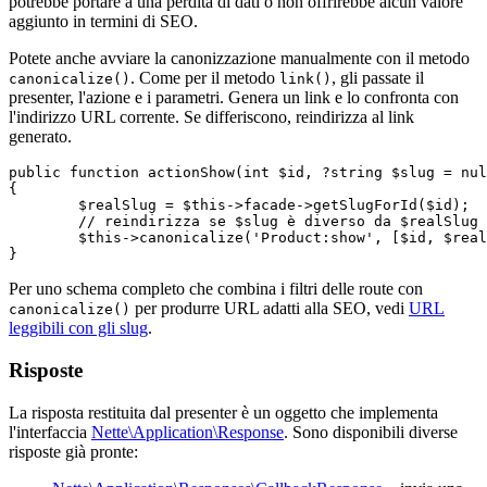
potrebbe portare a una perdita di dati o non offrirebbe alcun valore
aggiunto in termini di SEO.
Potete anche avviare la canonizzazione manualmente con il metodo
. Come per il metodo
, gli passate il
canonicalize()
link()
presenter, l'azione e i parametri. Genera un link e lo confronta con
l'indirizzo URL corrente. Se differiscono, reindirizza al link
generato.
public function actionShow(int $id, ?string $slug = nul
{

	$realSlug = $this->facade->getSlugForId($id);

	// reindirizza se $slug è diverso da $realSlug

	$this->canonicalize('Product:show', [$id, $realSlug]);

Per uno schema completo che combina i filtri delle route con
per produrre URL adatti alla SEO, vedi
URL
canonicalize()
leggibili con gli slug
.
Risposte
La risposta restituita dal presenter è un oggetto che implementa
l'interfaccia
Nette\Application\Response
. Sono disponibili diverse
risposte già pronte: