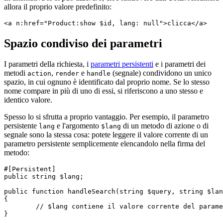
allora il proprio valore predefinito:
Spazio condiviso dei parametri
I parametri della richiesta, i
parametri persistenti
e i parametri dei
metodi
,
e
(segnale) condividono un unico
action
render
handle
spazio, in cui ognuno è identificato dal proprio nome. Se lo stesso
nome compare in più di uno di essi, si riferiscono a uno stesso e
identico valore.
Spesso lo si sfrutta a proprio vantaggio. Per esempio, il parametro
persistente
e l'argomento
di un metodo di azione o di
lang
$lang
segnale sono la stessa cosa: potete leggere il valore corrente di un
parametro persistente semplicemente elencandolo nella firma del
metodo:
#[Persistent]

public string $lang;

public function handleSearch(string $query, string $lan
{

	// $lang contiene il valore corrente del parametro persistente lang
