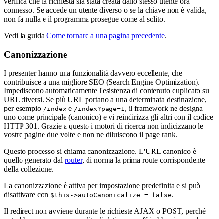
verifica che la richiesta sia stata creata dallo stesso utente ora
connesso. Se accede un utente diverso o se la chiave non è valida,
non fa nulla e il programma prosegue come al solito.
Vedi la guida
Come tornare a una pagina precedente
.
Canonizzazione
I presenter hanno una funzionalità davvero eccellente, che
contribuisce a una migliore SEO (Search Engine Optimization).
Impediscono automaticamente l'esistenza di contenuto duplicato su
URL diversi. Se più URL portano a una determinata destinazione,
per esempio
e
, il framework ne designa
/index
/index?page=1
uno come principale (canonico) e vi reindirizza gli altri con il codice
HTTP 301. Grazie a questo i motori di ricerca non indicizzano le
vostre pagine due volte e non ne diluiscono il page rank.
Questo processo si chiama canonizzazione. L'URL canonico è
quello generato dal
router
, di norma la prima route corrispondente
della collezione.
La canonizzazione è attiva per impostazione predefinita e si può
disattivare con
.
$this->autoCanonicalize = false
Il redirect non avviene durante le richieste AJAX o POST, perché