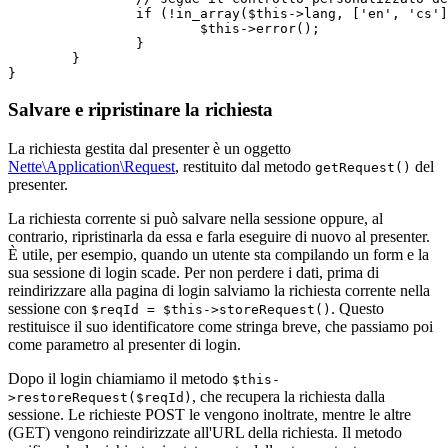
		if (!in_array($this->lang, ['en', 'cs'])) {

			$this->error();

		}

	}

Salvare e ripristinare la richiesta
La richiesta gestita dal presenter è un oggetto
Nette\Application\Request
, restituito dal metodo
del
getRequest()
presenter.
La richiesta corrente si può salvare nella sessione oppure, al
contrario, ripristinarla da essa e farla eseguire di nuovo al presenter.
È utile, per esempio, quando un utente sta compilando un form e la
sua sessione di login scade. Per non perdere i dati, prima di
reindirizzare alla pagina di login salviamo la richiesta corrente nella
sessione con
. Questo
$reqId = $this->storeRequest()
restituisce il suo identificatore come stringa breve, che passiamo poi
come parametro al presenter di login.
Dopo il login chiamiamo il metodo
$this-
, che recupera la richiesta dalla
>restoreRequest($reqId)
sessione. Le richieste POST le vengono inoltrate, mentre le altre
(GET) vengono reindirizzate all'URL della richiesta. Il metodo