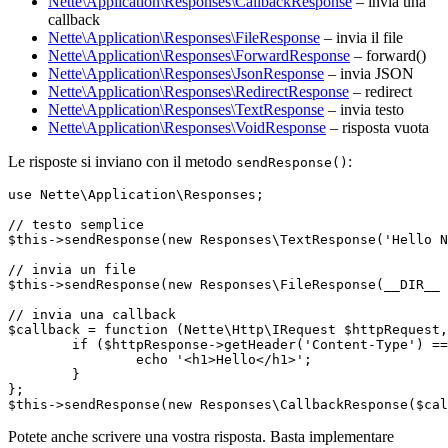
Nette\Application\Responses\CallbackResponse
– invia una
callback
Nette\Application\Responses\FileResponse
– invia il file
Nette\Application\Responses\ForwardResponse
– forward()
Nette\Application\Responses\JsonResponse
– invia JSON
Nette\Application\Responses\RedirectResponse
– redirect
Nette\Application\Responses\TextResponse
– invia testo
Nette\Application\Responses\VoidResponse
– risposta vuota
Le risposte si inviano con il metodo
:
sendResponse()
use Nette\Application\Responses;

// testo semplice

$this->sendResponse(new Responses\TextResponse('Hello N
// invia un file

$this->sendResponse(new Responses\FileResponse(__DIR__ 
// invia una callback

$callback = function (Nette\Http\IRequest $httpRequest,
	if ($httpResponse->getHeader('Content-Type') === 'text/html') {

		echo '<h1>Hello</h1>';

	}

};

Potete anche scrivere una vostra risposta. Basta implementare