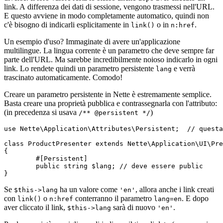
link. A differenza dei dati di sessione, vengono trasmessi nell'URL.
E questo avviene in modo completamente automatico, quindi non
c'è bisogno di indicarli esplicitamente in
o in
.
link()
n:href
Un esempio d'uso? Immaginate di avere un'applicazione
multilingue. La lingua corrente è un parametro che deve sempre far
parte dell'URL. Ma sarebbe incredibilmente noioso indicarlo in ogni
link. Lo rendete quindi un parametro persistente
e verrà
lang
trascinato automaticamente. Comodo!
Creare un parametro persistente in Nette è estremamente semplice.
Basta creare una proprietà pubblica e contrassegnarla con l'attributo:
(in precedenza si usava
)
/** @persistent */
use Nette\Application\Attributes\Persistent;  // questa
class ProductPresenter extends Nette\Application\UI\Pre
{

	#[Persistent]

	public string $lang; // deve essere public

Se
ha un valore come
, allora anche i link creati
$this->lang
'en'
con
o
conterranno il parametro
. E dopo
link()
n:href
lang=en
aver cliccato il link,
sarà di nuovo
.
$this->lang
'en'