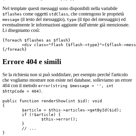
Nel template questi messaggi sono disponibili nella variabile
come oggetti
, che contengono le proprietà
$flashes
stdClass
(il testo del messaggio),
(il tipo del messaggio) ed
message
type
eventualmente le informazioni aggiunte dall'utente già menzionate.
Li disegniamo così:
{foreach $flashes as $flash}

	<div class="flash {$flash->type}">{$flash->message}</div>

Errore 404 e simili
Se la richiesta non si può soddisfare, per esempio perché l'articolo
che vogliamo mostrare non esiste nel database, solleviamo un errore
404 con il metodo
error(string $message = '', int
.
$httpCode = 404)
public function renderShow(int $id): void

{

	$article = $this->articles->getById($id);

	if (!$article) {

		$this->error();

	}

	// ...
