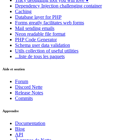
Tracy
debugging tool you will love ♥
Dependency Injection
challenging container
Caching
Database
layer for PHP
Forms
greatly facilitates web forms
Mail
sending emails
Neon
readable file format
PHP Code Generator
Schema
user data validation
Utils
collection of useful utilities
...liste de tous les paquets
Aide et soutien
Forum
Discord Nette
Release Notes
Commits
Apprendre
Documentation
Blog
API