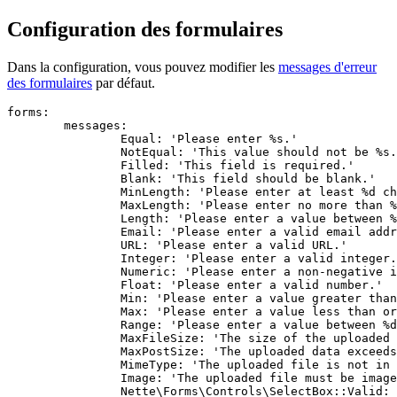
Configuration des formulaires
Dans la configuration, vous pouvez modifier les
messages d'erreur
des formulaires
par défaut.
forms:

	messages:

		Equal: 'Please enter %s.'

		NotEqual: 'This value should not be %s.'

		Filled: 'This field is required.'

		Blank: 'This field should be blank.'

		MinLength: 'Please enter at least %d characters.'

		MaxLength: 'Please enter no more than %d characters.'

		Length: 'Please enter a value between %d and %d characters long.'

		Email: 'Please enter a valid email address.'

		URL: 'Please enter a valid URL.'

		Integer: 'Please enter a valid integer.'

		Numeric: 'Please enter a non-negative integer.'

		Float: 'Please enter a valid number.'

		Min: 'Please enter a value greater than or equal to %d.'

		Max: 'Please enter a value less than or equal to %d.'

		Range: 'Please enter a value between %d and %d.'

		MaxFileSize: 'The size of the uploaded file can be up to %d bytes.'

		MaxPostSize: 'The uploaded data exceeds the limit of %d bytes.'

		MimeType: 'The uploaded file is not in the expected format.'

		Image: 'The uploaded file must be image in format JPEG, GIF, PNG or WebP.'

		Nette\Forms\Controls\SelectBox::Valid: 'Please select a valid option.'
