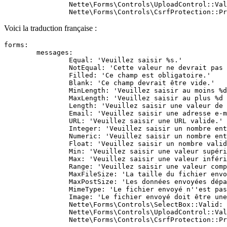
		Nette\Forms\Controls\UploadControl::Valid: 'An error occurred during file upload.'

Voici la traduction française :
forms:

	messages:

		Equal: 'Veuillez saisir %s.'

		NotEqual: 'Cette valeur ne devrait pas être %s.'

		Filled: 'Ce champ est obligatoire.'

		Blank: 'Ce champ devrait être vide.'

		MinLength: 'Veuillez saisir au moins %d caractères.'

		MaxLength: 'Veuillez saisir au plus %d caractères.'

		Length: 'Veuillez saisir une valeur de %d à %d caractères.'

		Email: 'Veuillez saisir une adresse e-mail valide.'

		URL: 'Veuillez saisir une URL valide.'

		Integer: 'Veuillez saisir un nombre entier valide.'

		Numeric: 'Veuillez saisir un nombre entier non négatif.'

		Float: 'Veuillez saisir un nombre valide.'

		Min: 'Veuillez saisir une valeur supérieure ou égale à %d.'

		Max: 'Veuillez saisir une valeur inférieure ou égale à %d.'

		Range: 'Veuillez saisir une valeur comprise entre %d et %d.'

		MaxFileSize: 'La taille du fichier envoyé peut être au maximum de %d octets.'

		MaxPostSize: 'Les données envoyées dépassent la limite de %d octets.'

		MimeType: 'Le fichier envoyé n''est pas au format attendu.'

		Image: 'Le fichier envoyé doit être une image au format JPEG, GIF, PNG ou WebP.'

		Nette\Forms\Controls\SelectBox::Valid: 'Veuillez sélectionner une option valide.'

		Nette\Forms\Controls\UploadControl::Valid: 'Une erreur est survenue lors de l''envoi du fichier.'
