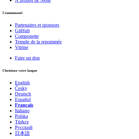
À propos de Nette
Communauté
Partenaires et sponsors
GitHub
Componette
Temple de la renommée
Vitrine
Faire un don
Choisissez votre langue
English
Česky
Deutsch
Español
Français
Italiano
Polska
Türkçe
Русский
日本語