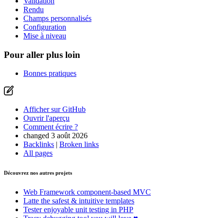
Validation
Rendu
Champs personnalisés
Configuration
Mise à niveau
Pour aller plus loin
Bonnes pratiques
Afficher sur GitHub
Ouvrir l'aperçu
Comment écrire ?
changed 3 août 2026
Backlinks
|
Broken links
All pages
Découvrez nos autres projets
Web Framework
component-based MVC
Latte
the safest & intuitive templates
Tester
enjoyable unit testing in PHP