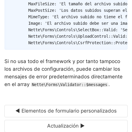
MaxFileSize
:
'El tamaño del archivo subido p
MaxPostSize
:
'Los datos subidos superan el l
MimeType
:
'El archivo subido no tiene el for
Image
:
'El archivo subido debe ser una image
Nette\Forms\Controls\SelectBox::Valid
:
'Sele
Nette\Forms\Controls\UploadControl::Valid
:
'
Nette\Forms\Controls\CsrfProtection::Protect
Si no usa todo el framework y por tanto tampoco
los archivos de configuración, puede cambiar los
mensajes de error predeterminados directamente
en el array
.
Nette\Forms\Validator::$messages
◄ Elementos de formulario personalizados
Actualización ►