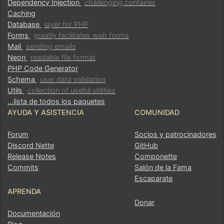
Dependency Injection
challenging container
Caching
Database
layer for PHP
Forms
greatly facilitates web forms
Mail
sending emails
¿Ha encontrado algún problema en esta pá
Neon
readable file format
PHP Code Generator
Mostrar en GitHub
(luego pulse E para editar)
Schema
user data validation
Utils
collection of useful utilities
Abrir vista previa
...lista de todos los paquetes
Informar de un problema con esta página en Git
AYUDA Y ASISTENCIA
COMUNIDAD
Forum
Socios y patrocinadores
Discord Nette
GitHub
Release Notes
Componette
Commits
Salón de la Fama
Escaparate
APRENDA
Donar
Documentación