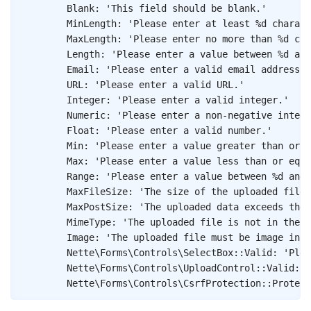
Blank
:
'This field should be blank.'
MinLength
:
'Please enter at least %d charact
MaxLength
:
'Please enter no more than %d cha
Length
:
'Please enter a value between %d and
Email
:
'Please enter a valid email address.'
URL
:
'Please enter a valid URL.'
Integer
:
'Please enter a valid integer.'
Numeric
:
'Please enter a non-negative intege
Float
:
'Please enter a valid number.'
Min
:
'Please enter a value greater than or e
Max
:
'Please enter a value less than or equa
Range
:
'Please enter a value between %d and 
MaxFileSize
:
'The size of the uploaded file 
MaxPostSize
:
'The uploaded data exceeds the 
MimeType
:
'The uploaded file is not in the e
Image
:
'The uploaded file must be image in f
Nette\Forms\Controls\SelectBox::Valid
:
'Plea
Nette\Forms\Controls\UploadControl::Valid
:
'
Nette\Forms\Controls\CsrfProtection::Protect