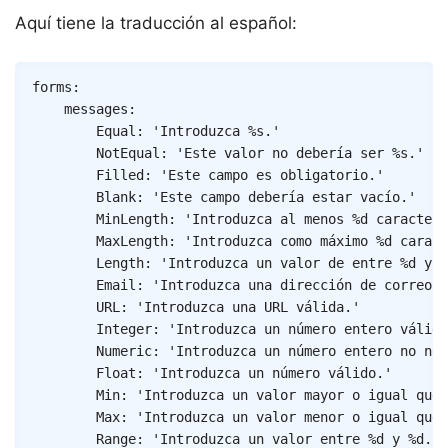
Aquí tiene la traducción al español:
Copy
forms
:
messages
:
Equal
:
'Introduzca %s.'
NotEqual
:
'Este valor no debería ser %s.'
Filled
:
'Este campo es obligatorio.'
Blank
:
'Este campo debería estar vacío.'
MinLength
:
'Introduzca al menos %d caractere
MaxLength
:
'Introduzca como máximo %d caract
Length
:
'Introduzca un valor de entre %d y %
Email
:
'Introduzca una dirección de correo v
URL
:
'Introduzca una URL válida.'
Integer
:
'Introduzca un número entero válido
Numeric
:
'Introduzca un número entero no neg
Float
:
'Introduzca un número válido.'
Min
:
'Introduzca un valor mayor o igual que 
Max
:
'Introduzca un valor menor o igual que 
Range
:
'Introduzca un valor entre %d y %d.'