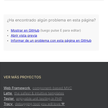
VER MÁS PROYECTOS
Web Framework
component-based MVC
Latte
the safest & intuitive templates
Tester
enjoyable unit testing in PHP
Tracy
debugging tool you will love ♥