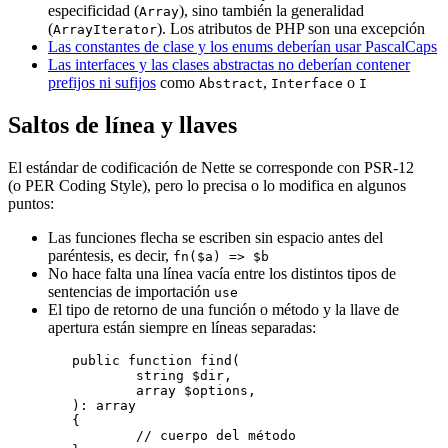
especificidad (
), sino también la generalidad
Array
(
). Los atributos de PHP son una excepción
ArrayIterator
Las constantes de clase y los enums deberían usar PascalCaps
Las interfaces y las clases abstractas no deberían contener
prefijos ni sufijos
como
,
o
Abstract
Interface
I
Saltos de línea y llaves
El estándar de codificación de Nette se corresponde con PSR-12
(o PER Coding Style), pero lo precisa o lo modifica en algunos
puntos:
Las funciones flecha se escriben sin espacio antes del
paréntesis, es decir,
fn($a) => $b
No hace falta una línea vacía entre los distintos tipos de
sentencias de importación
use
El tipo de retorno de una función o método y la llave de
apertura están siempre en líneas separadas:
	public function find(

		string $dir,

		array $options,

	): array

	{

		// cuerpo del método
