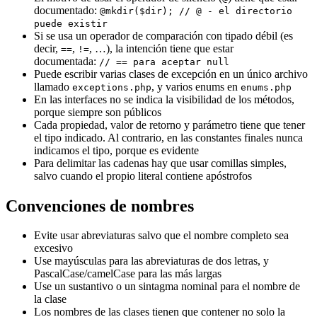
documentado:
@mkdir($dir); // @ - el directorio
puede existir
Si se usa un operador de comparación con tipado débil (es
decir,
,
, …), la intención tiene que estar
==
!=
documentada:
// == para aceptar null
Puede escribir varias clases de excepción en un único archivo
llamado
, y varios enums en
exceptions.php
enums.php
En las interfaces no se indica la visibilidad de los métodos,
porque siempre son públicos
Cada propiedad, valor de retorno y parámetro tiene que tener
el tipo indicado. Al contrario, en las constantes finales nunca
indicamos el tipo, porque es evidente
Para delimitar las cadenas hay que usar comillas simples,
salvo cuando el propio literal contiene apóstrofos
Convenciones de nombres
Evite usar abreviaturas salvo que el nombre completo sea
excesivo
Use mayúsculas para las abreviaturas de dos letras, y
PascalCase/camelCase para las más largas
Use un sustantivo o un sintagma nominal para el nombre de
la clase
Los nombres de las clases tienen que contener no solo la