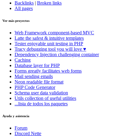
Backlinks
|
Broken links
All pages
Ver más proyectos
Web Framework
component-based MVC
Latte
the safest & intuitive templates
Tester
enjoyable unit testing in PHP
Tracy
debugging tool you will love ♥
Dependency Injection
challenging container
Caching
Database
layer for PHP
Forms
greatly facilitates web forms
Mail
sending emails
Neon
readable file format
PHP Code Generator
Schema
user data validation
Utils
collection of useful utilities
...lista de todos los paquetes
Ayuda y asistencia
Forum
Discord Nette