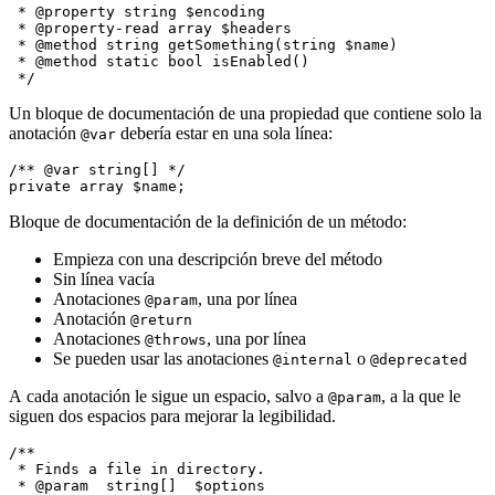
 * @property string $encoding

 * @property-read array $headers

 * @method string getSomething(string $name)

 * @method static bool isEnabled()

Un bloque de documentación de una propiedad que contiene solo la
anotación
debería estar en una sola línea:
@var
/** @var string[] */

Bloque de documentación de la definición de un método:
Empieza con una descripción breve del método
Sin línea vacía
Anotaciones
, una por línea
@param
Anotación
@return
Anotaciones
, una por línea
@throws
Se pueden usar las anotaciones
o
@internal
@deprecated
A cada anotación le sigue un espacio, salvo a
, a la que le
@param
siguen dos espacios para mejorar la legibilidad.
/**

 * Finds a file in directory.

 * @param  string[]  $options
