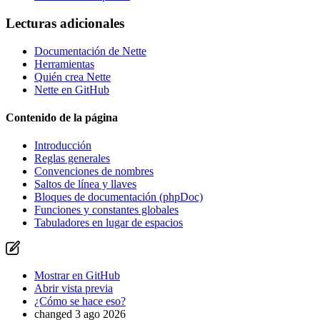
Lecturas adicionales
Documentación de Nette
Herramientas
Quién crea Nette
Nette en GitHub
Contenido de la página
Introducción
Reglas generales
Convenciones de nombres
¿Ha encontrado algún problema en esta página?
Saltos de línea y llaves
Bloques de documentación (phpDoc)
Mostrar en GitHub
(luego pulse E para editar)
Funciones y constantes globales
Abrir vista previa
Tabuladores en lugar de espacios
Informar de un problema con esta página en GitHub
Mostrar en GitHub
Abrir vista previa
¿Cómo se hace eso?
changed 3 ago 2026