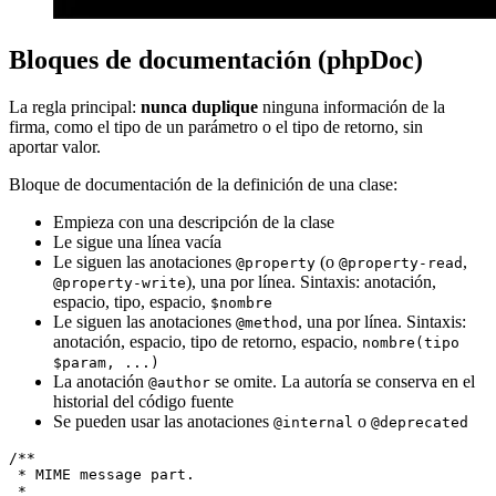
Bloques de documentación (phpDoc)
La regla principal:
nunca duplique
ninguna información de la
firma, como el tipo de un parámetro o el tipo de retorno, sin
aportar valor.
Bloque de documentación de la definición de una clase:
Empieza con una descripción de la clase
Le sigue una línea vacía
Le siguen las anotaciones
(o
,
@property
@property-read
), una por línea. Sintaxis: anotación,
@property-write
espacio, tipo, espacio,
$nombre
Le siguen las anotaciones
, una por línea. Sintaxis:
@method
anotación, espacio, tipo de retorno, espacio,
nombre(tipo
$param, ...)
La anotación
se omite. La autoría se conserva en el
@author
historial del código fuente
Se pueden usar las anotaciones
o
@internal
@deprecated
/**

 * MIME message part.

 *
