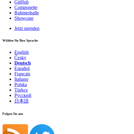
GitHub
Componette
Ruhmeshalle
Showcase
Jetzt spenden
Wählen Sie Ihre Sprache
English
Česky
Deutsch
Español
Français
Italiano
Polska
Türkçe
Русский
日本語
Folgen Sie uns