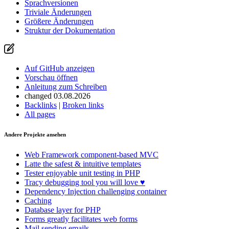
Sprachversionen
Triviale Änderungen
Größere Änderungen
Struktur der Dokumentation
Auf GitHub anzeigen
Vorschau öffnen
Anleitung zum Schreiben
changed 03.08.2026
Backlinks
|
Broken links
All pages
Andere Projekte ansehen
Web Framework
component-based MVC
Latte
the safest & intuitive templates
Tester
enjoyable unit testing in PHP
Tracy
debugging tool you will love ♥
Dependency Injection
challenging container
Caching
Database
layer for PHP
Forms
greatly facilitates web forms
Mail
sending emails