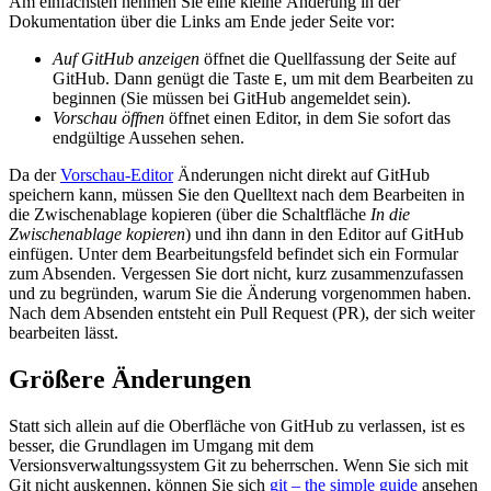
Am einfachsten nehmen Sie eine kleine Änderung in der
Dokumentation über die Links am Ende jeder Seite vor:
Auf GitHub anzeigen
öffnet die Quellfassung der Seite auf
GitHub. Dann genügt die Taste
, um mit dem Bearbeiten zu
E
beginnen (Sie müssen bei GitHub angemeldet sein).
Vorschau öffnen
öffnet einen Editor, in dem Sie sofort das
endgültige Aussehen sehen.
Da der
Vorschau-Editor
Änderungen nicht direkt auf GitHub
speichern kann, müssen Sie den Quelltext nach dem Bearbeiten in
die Zwischenablage kopieren (über die Schaltfläche
In die
Zwischenablage kopieren
) und ihn dann in den Editor auf GitHub
einfügen. Unter dem Bearbeitungsfeld befindet sich ein Formular
zum Absenden. Vergessen Sie dort nicht, kurz zusammenzufassen
und zu begründen, warum Sie die Änderung vorgenommen haben.
Nach dem Absenden entsteht ein Pull Request (PR), der sich weiter
bearbeiten lässt.
Größere Änderungen
Statt sich allein auf die Oberfläche von GitHub zu verlassen, ist es
besser, die Grundlagen im Umgang mit dem
Versionsverwaltungssystem Git zu beherrschen. Wenn Sie sich mit
Git nicht auskennen, können Sie sich
git – the simple guide
ansehen