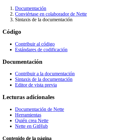
Documentación
Conviértase en colaborador de Nette
Sintaxis de la documentación
Código
Contribuir al código
Estándares de codificación
Documentación
Contribuir a la documentación
Sintaxis de la documentación
¿Ha encontrado algún problema en esta página?
Editor de vista previa
Mostrar en GitHub
(luego pulse E para editar)
Lecturas adicionales
Abrir vista previa
Informar de un problema con esta página en GitHub
Documentación de Nette
Herramientas
Quién crea Nette
Nette en GitHub
Contenido de la página