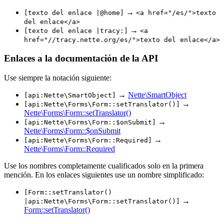
→
[texto del enlace |@home]
<a href="/es/">texto
del enlace</a>
→
[texto del enlace |tracy:]
<a
href="//tracy.nette.org/es/">texto del enlace</a>
Enlaces a la documentación de la API
Use siempre la notación siguiente:
→
Nette\SmartObject
[api:Nette\SmartObject]
→
[api:Nette\Forms\Form::setTranslator()]
Nette\Forms\Form::setTranslator()
→
[api:Nette\Forms\Form::$onSubmit]
Nette\Forms\Form::$onSubmit
→
[api:Nette\Forms\Form::Required]
Nette\Forms\Form::Required
Use los nombres completamente cualificados solo en la primera
mención. En los enlaces siguientes use un nombre simplificado:
[Form::setTranslator()
→
|api:Nette\Forms\Form::setTranslator()]
Form::setTranslator()