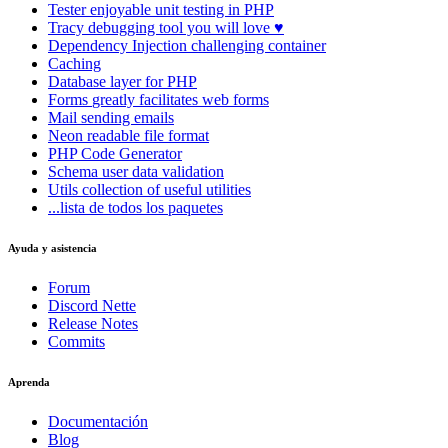
Tester
enjoyable unit testing in PHP
Tracy
debugging tool you will love ♥
Dependency Injection
challenging container
Caching
Database
layer for PHP
Forms
greatly facilitates web forms
Mail
sending emails
Neon
readable file format
PHP Code Generator
Schema
user data validation
Utils
collection of useful utilities
...lista de todos los paquetes
Ayuda y asistencia
Forum
Discord Nette
Release Notes
Commits
Aprenda
Documentación
Blog