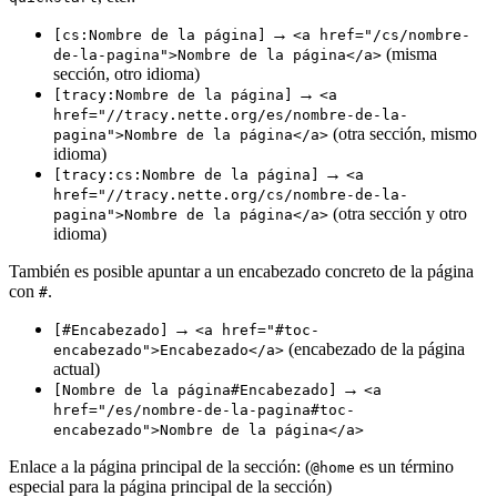
→
[cs:Nombre de la página]
<a href="/cs/nombre-
(misma
de-la-pagina">Nombre de la página</a>
sección, otro idioma)
→
[tracy:Nombre de la página]
<a
href="//tracy.nette.org/es/nombre-de-la-
(otra sección, mismo
pagina">Nombre de la página</a>
idioma)
→
[tracy:cs:Nombre de la página]
<a
href="//tracy.nette.org/cs/nombre-de-la-
(otra sección y otro
pagina">Nombre de la página</a>
idioma)
También es posible apuntar a un encabezado concreto de la página
con
.
#
→
[#Encabezado]
<a href="#toc-
(encabezado de la página
encabezado">Encabezado</a>
actual)
→
[Nombre de la página#Encabezado]
<a
href="/es/nombre-de-la-pagina#toc-
encabezado">Nombre de la página</a>
Enlace a la página principal de la sección: (
es un término
@home
especial para la página principal de la sección)