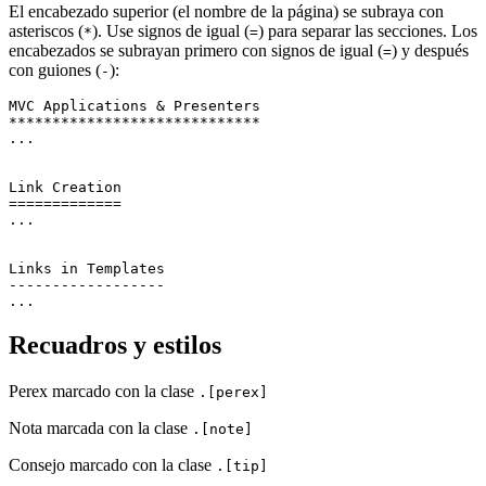
El encabezado superior (el nombre de la página) se subraya con
asteriscos (
). Use signos de igual (
) para separar las secciones. Los
*
=
encabezados se subrayan primero con signos de igual (
) y después
=
con guiones (
):
-
MVC Applications & Presenters

*****************************

...

Link Creation

=============

...

Links in Templates

------------------

Recuadros y estilos
Perex marcado con la clase
.[perex]
Nota marcada con la clase
.[note]
Consejo marcado con la clase
.[tip]