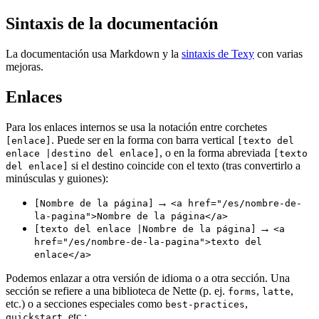
Sintaxis de la documentación
La documentación usa Markdown y la
sintaxis de Texy
con varias
mejoras.
Enlaces
Para los enlaces internos se usa la notación entre corchetes
. Puede ser en la forma con barra vertical
[enlace]
[texto del
, o en la forma abreviada
enlace |destino del enlace]
[texto
si el destino coincide con el texto (tras convertirlo a
del enlace]
minúsculas y guiones):
→
[Nombre de la página]
<a href="/es/nombre-de-
la-pagina">Nombre de la página</a>
→
[texto del enlace |Nombre de la página]
<a
href="/es/nombre-de-la-pagina">texto del
enlace</a>
Podemos enlazar a otra versión de idioma o a otra sección. Una
sección se refiere a una biblioteca de Nette (p. ej.
,
,
forms
latte
etc.) o a secciones especiales como
,
best-practices
, etc.:
quickstart