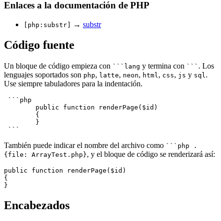
Enlaces a la documentación de PHP
→
substr
[php:substr]
Código fuente
Un bloque de código empieza con
y termina con
. Los
```lang
```
lenguajes soportados son
,
,
,
,
,
y
.
php
latte
neon
html
css
js
sql
Use siempre tabuladores para la indentación.
 ```php

	public function renderPage($id)

	{

	}

También puede indicar el nombre del archivo como
```php .
, y el bloque de código se renderizará así:
{file: ArrayTest.php}
public function renderPage($id)

{

Encabezados