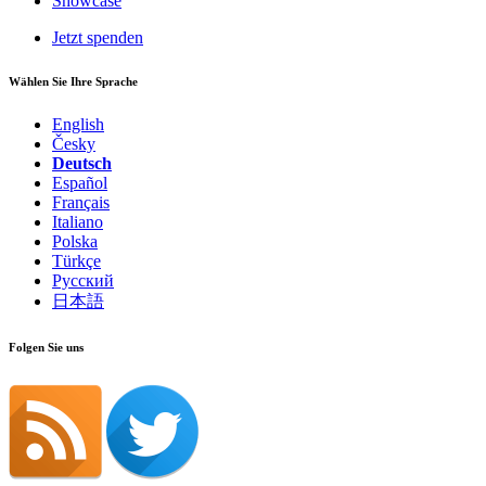
Showcase
Jetzt spenden
Wählen Sie Ihre Sprache
English
Česky
Deutsch
Español
Français
Italiano
Polska
Türkçe
Русский
日本語
Folgen Sie uns