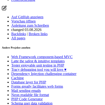
Auf GitHub anzeigen
Vorschau öffnen
Anleitung zum Schreiben
changed 03.08.2026
Backlinks
|
Broken links
All pages
Andere Projekte ansehen
Web Framework
component-based MVC
Latte
the safest & intuitive templates
Tester
enjoyable unit testing in PHP
Tracy
debugging tool you will love ♥
Dependency Injection
challenging container
Caching
Database
layer for PHP
Forms
greatly facilitates web forms
Mail
sending emails
Neon
readable file format
PHP Code Generator
Schema
user data validation