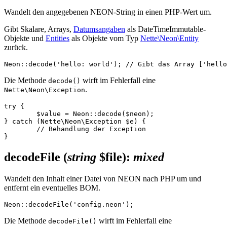
Wandelt den angegebenen NEON-String in einen PHP-Wert um.
Gibt Skalare, Arrays,
Datumsangaben
als DateTimeImmutable-
Objekte und
Entities
als Objekte vom Typ
Nette\Neon\Entity
zurück.
Die Methode
wirft im Fehlerfall eine
decode()
.
Nette\Neon\Exception
try {

	$value = Neon::decode($neon);

} catch (Nette\Neon\Exception $e) {

	// Behandlung der Exception

decodeFile
(
string
$file)
:
mixed
Wandelt den Inhalt einer Datei von NEON nach PHP um und
entfernt ein eventuelles BOM.
Die Methode
wirft im Fehlerfall eine
decodeFile()