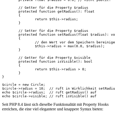
	// Getter für die Property $radius

	protected function getRadius(): float

	{

		return $this->radius;

	}

	// Setter für die Property $radius

	protected function setRadius(float $radius): void

	{

		// den Wert vor dem Speichern bereinigen

		$this->radius = max(0.0, $radius);

	}

	// Getter für die Property $visible

	protected function isVisible(): bool

	{

		return $this->radius > 0;

	}

}

$circle = new Circle;

$circle->radius = 10;  // ruft in Wirklichkeit setRadiu
echo $circle->radius;  // ruft getRadius() auf

Seit PHP 8.4 lässt sich dieselbe Funktionalität mit Property Hooks
erreichen, die eine viel elegantere und knappere Syntax bieten: