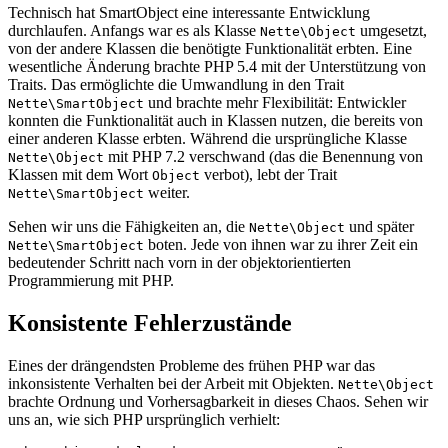
Technisch hat SmartObject eine interessante Entwicklung
durchlaufen. Anfangs war es als Klasse
umgesetzt,
Nette\Object
von der andere Klassen die benötigte Funktionalität erbten. Eine
wesentliche Änderung brachte PHP 5.4 mit der Unterstützung von
Traits. Das ermöglichte die Umwandlung in den Trait
und brachte mehr Flexibilität: Entwickler
Nette\SmartObject
konnten die Funktionalität auch in Klassen nutzen, die bereits von
einer anderen Klasse erbten. Während die ursprüngliche Klasse
mit PHP 7.2 verschwand (das die Benennung von
Nette\Object
Klassen mit dem Wort
verbot), lebt der Trait
Object
weiter.
Nette\SmartObject
Sehen wir uns die Fähigkeiten an, die
und später
Nette\Object
boten. Jede von ihnen war zu ihrer Zeit ein
Nette\SmartObject
bedeutender Schritt nach vorn in der objektorientierten
Programmierung mit PHP.
Konsistente Fehlerzustände
Eines der drängendsten Probleme des frühen PHP war das
inkonsistente Verhalten bei der Arbeit mit Objekten.
Nette\Object
brachte Ordnung und Vorhersagbarkeit in dieses Chaos. Sehen wir
uns an, wie sich PHP ursprünglich verhielt: