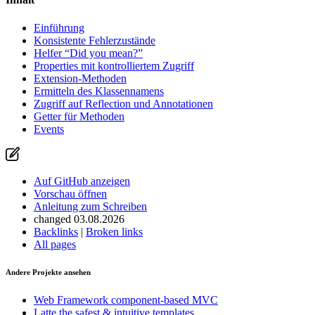
Vorschau öffnen
Ein Problem mit dieser Seite auf GitHub melden
Einführung
Konsistente Fehlerzustände
Helfer “Did you mean?”
Properties mit kontrolliertem Zugriff
Extension-Methoden
Ermitteln des Klassennamens
Zugriff auf Reflection und Annotationen
Getter für Methoden
Events
Auf GitHub anzeigen
Vorschau öffnen
Anleitung zum Schreiben
changed 03.08.2026
Backlinks
|
Broken links
All pages
Andere Projekte ansehen
Web Framework
component-based MVC
Latte
the safest & intuitive templates