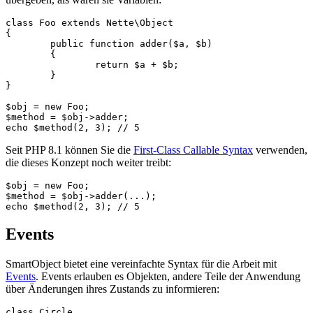
class Foo extends Nette\Object

{

	public function adder($a, $b)

	{

		return $a + $b;

	}

}

$obj = new Foo;

$method = $obj->adder;

Seit PHP 8.1 können Sie die
First-Class Callable Syntax
verwenden,
die dieses Konzept noch weiter treibt:
$obj = new Foo;

$method = $obj->adder(...);

Events
SmartObject bietet eine vereinfachte Syntax für die Arbeit mit
Events
. Events erlauben es Objekten, andere Teile der Anwendung
über Änderungen ihres Zustands zu informieren:
class Circle
