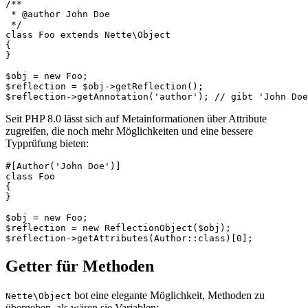
/**

 * @author John Doe

 */

class Foo extends Nette\Object

{

}

$obj = new Foo;

$reflection = $obj->getReflection();

Seit PHP 8.0 lässt sich auf Metainformationen über Attribute
zugreifen, die noch mehr Möglichkeiten und eine bessere
Typprüfung bieten:
#[Author('John Doe')]

class Foo

{

}

$obj = new Foo;

$reflection = new ReflectionObject($obj);

Getter für Methoden
bot eine elegante Möglichkeit, Methoden zu
Nette\Object
übergeben, als wären sie Variablen: