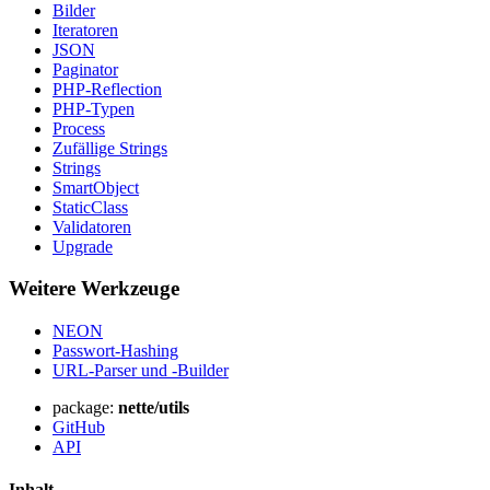
Bilder
Iteratoren
JSON
Paginator
PHP-Reflection
PHP-Typen
Process
Zufällige Strings
Strings
SmartObject
StaticClass
Validatoren
Upgrade
Weitere Werkzeuge
NEON
Passwort-Hashing
URL-Parser und -Builder
package:
nette/utils
GitHub
Haben Sie ein Problem auf dieser Seite gefunden?
API
Auf GitHub anzeigen
(drücken Sie dann E zum Bearbeiten)
Inhalt