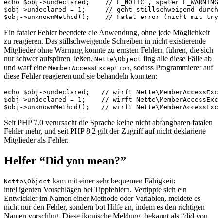
echo $obj->undeclared;    // E_NOTICE, später E_WARNING

$obj->undeclared = 1;     // geht stillschweigend durch
Ein fataler Fehler beendete die Anwendung, ohne jede Möglichkeit
zu reagieren. Das stillschweigende Schreiben in nicht existierende
Mitglieder ohne Warnung konnte zu ernsten Fehlern führen, die sich
nur schwer aufspüren ließen.
fing alle diese Fälle ab
Nette\Object
und warf eine
, sodass Programmierer auf
MemberAccessException
diese Fehler reagieren und sie behandeln konnten:
echo $obj->undeclared;   // wirft Nette\MemberAccessExc
$obj->undeclared = 1;    // wirft Nette\MemberAccessExc
Seit PHP 7.0 verursacht die Sprache keine nicht abfangbaren fatalen
Fehler mehr, und seit PHP 8.2 gilt der Zugriff auf nicht deklarierte
Mitglieder als Fehler.
Helfer “Did you mean?”
kam mit einer sehr bequemen Fähigkeit:
Nette\Object
intelligenten Vorschlägen bei Tippfehlern. Vertippte sich ein
Entwickler im Namen einer Methode oder Variablen, meldete es
nicht nur den Fehler, sondern bot Hilfe an, indem es den richtigen
Namen vorschlug. Diese ikonische Meldung, bekannt als “did you