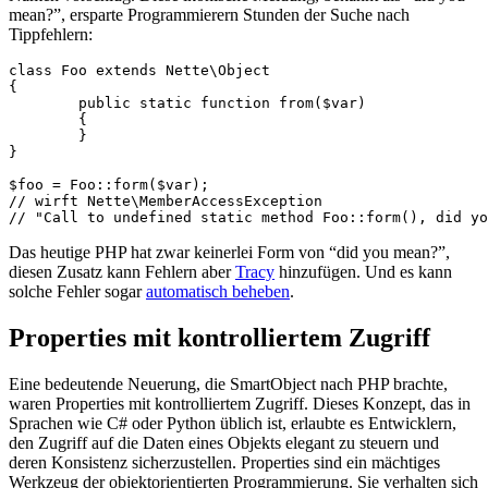
mean?”, ersparte Programmierern Stunden der Suche nach
Tippfehlern:
class Foo extends Nette\Object

{

	public static function from($var)

	{

	}

}

$foo = Foo::form($var);

// wirft Nette\MemberAccessException

Das heutige PHP hat zwar keinerlei Form von “did you mean?”,
diesen Zusatz kann Fehlern aber
Tracy
hinzufügen. Und es kann
solche Fehler sogar
automatisch beheben
.
Properties mit kontrolliertem Zugriff
Eine bedeutende Neuerung, die SmartObject nach PHP brachte,
waren Properties mit kontrolliertem Zugriff. Dieses Konzept, das in
Sprachen wie C# oder Python üblich ist, erlaubte es Entwicklern,
den Zugriff auf die Daten eines Objekts elegant zu steuern und
deren Konsistenz sicherzustellen. Properties sind ein mächtiges
Werkzeug der objektorientierten Programmierung. Sie verhalten sich