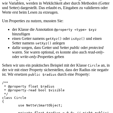
wie Variablen, werden in Wirklichkeit aber durch Methoden (Getter
und Setter) dargestellt. Das erlaubt es, Eingaben zu validieren oder
Werte erst beim Lesen zu erzeugen.
Um Properties zu nutzen, mussten Sie:
der Klasse die Annotation
@property <type> $xyz
hinzufügen
einen Getter namens
oder
und einen
getXyz()
isXyz()
Setter namens
anlegen
setXyz()
dafür sorgen, dass Getter und Setter
public
oder
protected
waren. Sie waren optional, es konnte also auch
read-only
-
oder
write-only
-Properties geben
Sehen wir uns ein praktisches Beispiel mit der Klasse
an, in
Circle
der wir mit einer Property sicherstellen, dass der Radius nie negativ
ist. Wir ersetzen
durch eine Property:
public $radius
/**

 * @property float $radius

 * @property-read bool $visible

 */

class Circle

{

	use Nette\SmartObject;

	private float $radius = 0.0; // nicht public!
