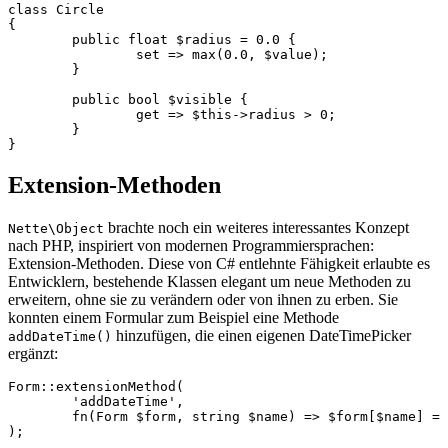
class Circle

{

	public float $radius = 0.0 {

		set => max(0.0, $value);

	}

	public bool $visible {

		get => $this->radius > 0;

	}

Extension-Methoden
brachte noch ein weiteres interessantes Konzept
Nette\Object
nach PHP, inspiriert von modernen Programmiersprachen:
Extension-Methoden. Diese von C# entlehnte Fähigkeit erlaubte es
Entwicklern, bestehende Klassen elegant um neue Methoden zu
erweitern, ohne sie zu verändern oder von ihnen zu erben. Sie
konnten einem Formular zum Beispiel eine Methode
hinzufügen, die einen eigenen DateTimePicker
addDateTime()
ergänzt:
Form::extensionMethod(

	'addDateTime',

	fn(Form $form, string $name) => $form[$name] = new DateTimePicker,

);
