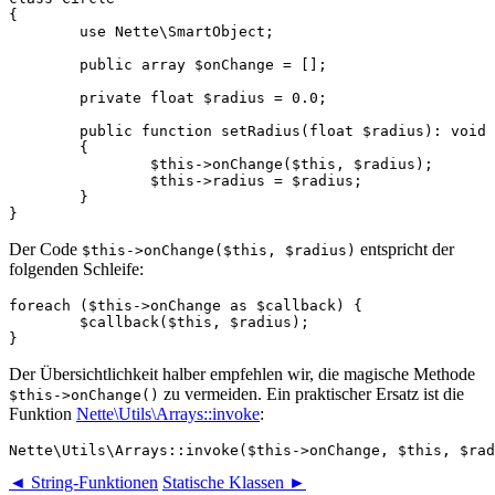
{

	use Nette\SmartObject;

	public array $onChange = [];

	private float $radius = 0.0;

	public function setRadius(float $radius): void

	{

		$this->onChange($this, $radius);

		$this->radius = $radius;

	}

Der Code
entspricht der
$this->onChange($this, $radius)
folgenden Schleife:
foreach ($this->onChange as $callback) {

	$callback($this, $radius);

Der Übersichtlichkeit halber empfehlen wir, die magische Methode
zu vermeiden. Ein praktischer Ersatz ist die
$this->onChange()
Funktion
Nette\Utils\Arrays::invoke
:
◄ String-Funktionen
Statische Klassen ►