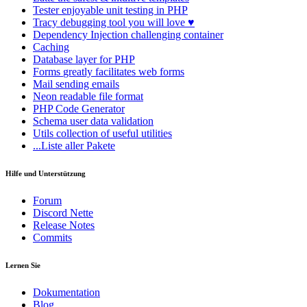
Tester
enjoyable unit testing in PHP
Tracy
debugging tool you will love ♥
Dependency Injection
challenging container
Caching
Database
layer for PHP
Forms
greatly facilitates web forms
Mail
sending emails
Neon
readable file format
PHP Code Generator
Schema
user data validation
Utils
collection of useful utilities
...Liste aller Pakete
Hilfe und Unterstützung
Forum
Discord Nette
Release Notes
Commits
Lernen Sie
Dokumentation
Blog