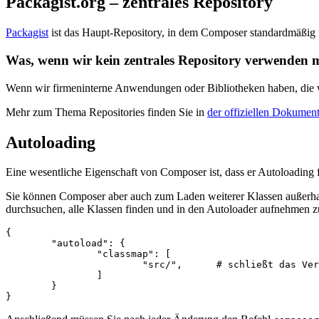
Packagist.org – zentrales Repository
Packagist
ist das Haupt-Repository, in dem Composer standardmäßig n
Was, wenn wir kein zentrales Repository verwenden 
Wenn wir firmeninterne Anwendungen oder Bibliotheken haben, die wir 
Mehr zum Thema Repositories finden Sie in
der offiziellen Dokument
Autoloading
Eine wesentliche Eigenschaft von Composer ist, dass er Autoloading für
Sie können Composer aber auch zum Laden weiterer Klassen außerha
durchsuchen, alle Klassen finden und in den Autoloader aufnehmen zu
{

	"autoload": {

		"classmap": [

			"src/",      # schließt das Verzeichnis src/ und seine Unterverzeichnisse ein

		]

	}
