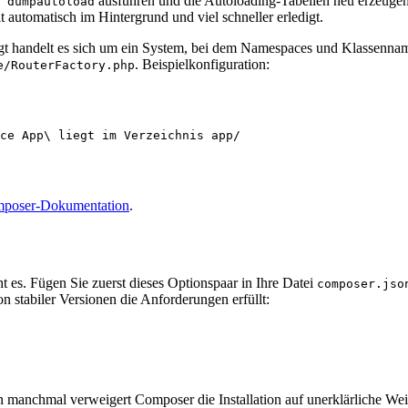
ausführen und die Autoloading-Tabellen neu erzeugen l
 dumpautoload
t automatisch im Hintergrund und viel schneller erledigt.
agt handelt es sich um ein System, bei dem Namespaces und Klassennam
. Beispielkonfiguration:
e/RouterFactory.php
poser-Dokumentation
.
t es. Fügen Sie zuerst dieses Optionspaar in Ihre Datei
composer.jso
 stabiler Versionen die Anforderungen erfüllt:
 manchmal verweigert Composer die Installation auf unerklärliche Weis