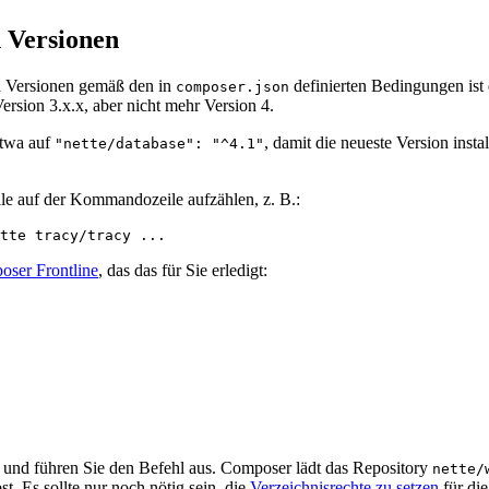
n Versionen
en Versionen gemäß den in
definierten Bedingungen ist
composer.json
Version 3.x.x, aber nicht mehr Version 4.
etwa auf
, damit die neueste Version inst
"nette/database": "^4.1"
lle auf der Kommandozeile aufzählen, z. B.:
ser Frontline
, das das für Sie erledigt:
 und führen Sie den Befehl aus. Composer lädt das Repository
nette/
t. Es sollte nur noch nötig sein, die
Verzeichnisrechte zu setzen
für di