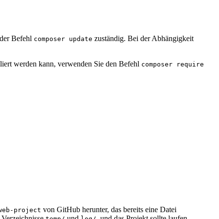
 der Befehl
zuständig. Bei der Abhängigkeit
composer update
alliert werden kann, verwenden Sie den Befehl
composer require
von GitHub herunter, das bereits eine Datei
web-project
e Verzeichnisse
und
, und das Projekt sollte laufen.
temp/
log/