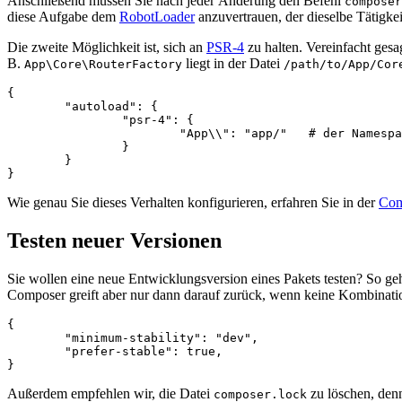
Anschließend müssen Sie nach jeder Änderung den Befehl
composer
diese Aufgabe dem
RobotLoader
anzuvertrauen, der dieselbe Tätigkei
Die zweite Möglichkeit ist, sich an
PSR-4
zu halten. Vereinfacht ges
B.
liegt in der Datei
App\Core\RouterFactory
/path/to/App/Cor
{

	"autoload": {

		"psr-4": {

			"App\\": "app/"   # der Namespace App\ liegt im Verzeichnis app/

		}

	}

Wie genau Sie dieses Verhalten konfigurieren, erfahren Sie in der
Com
Testen neuer Versionen
Sie wollen eine neue Entwicklungsversion eines Pakets testen? So geh
Composer greift aber nur dann darauf zurück, wenn keine Kombination
{

	"minimum-stability": "dev",

	"prefer-stable": true,

Außerdem empfehlen wir, die Datei
zu löschen, denn
composer.lock