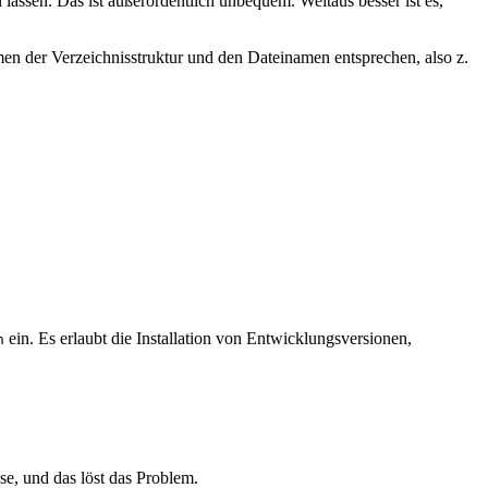
assen. Das ist außerordentlich unbequem. Weitaus besser ist es,
en der Verzeichnisstruktur und den Dateinamen entsprechen, also z.
ein. Es erlaubt die Installation von Entwicklungsversionen,
n
e, und das löst das Problem.