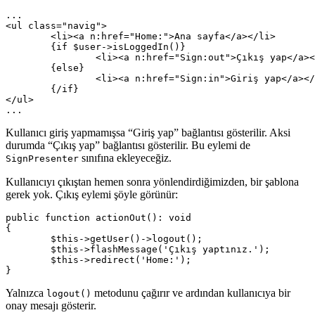
...

<ul class="navig">

	<li><a n:href="Home:">Ana sayfa</a></li>

	{if $user->isLoggedIn()}

		<li><a n:href="Sign:out">Çıkış yap</a></li>

	{else}

		<li><a n:href="Sign:in">Giriş yap</a></li>

	{/if}

</ul>

Kullanıcı giriş yapmamışsa “Giriş yap” bağlantısı gösterilir. Aksi
durumda “Çıkış yap” bağlantısı gösterilir. Bu eylemi de
sınıfına ekleyeceğiz.
SignPresenter
Kullanıcıyı çıkıştan hemen sonra yönlendirdiğimizden, bir şablona
gerek yok. Çıkış eylemi şöyle görünür:
public function actionOut(): void

{

	$this->getUser()->logout();

	$this->flashMessage('Çıkış yaptınız.');

	$this->redirect('Home:');

Yalnızca
metodunu çağırır ve ardından kullanıcıya bir
logout()
onay mesajı gösterir.