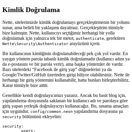
Kimlik Doğrulama
Nette, sitelerimizde kimlik doğrulamayı gerçekleştirmenin bir yolunu
sunar, ama belirli bir yaklaşımı dayatmaz. Gerçekleştirim tümüyle
bize kalmıştır. Nette, kullanıcıyı seçtiğimiz herhangi bir yolla
doğrulamak için yalnızca tek bir metot,
, gerektiren
authenticate
arayüzünü içerir.
Nette\Security\Authenticator
Bir kullanıcının kimliğinin doğrulanabileceği pek çok yol vardır. En
yaygın yöntem parola tabanlı kimlik doğrulamadır (kullanıcı adını ya
da e-postasını ve bir parola verir), ama başka yöntemler de vardır.
Bazı sitelerdeki “Facebook ile giriş yap” düğmelerini ya da
Google/Twitter/GitHub üzerinden girişi biliyor olabilirsiniz. Nette ile
herhangi bir giriş yöntemini kullanabilir, hatta bunları birleştirebiliriz.
Karar tümüyle bize aittir.
Genellikle kendi doğrulayıcımızı yazarız. Ancak bu basit blog için,
yapılandırma dosyasında saklanan bir kullanıcı adı ve parolaya göre
giriş yapan yerleşik doğrulayıcıyı kullanacağız. Bu, sınama amaçları
için uygundur.
yapılandırma dosyasına şu
config/common.neon
bölümünü ekleyelim:
security
security:

	users:
