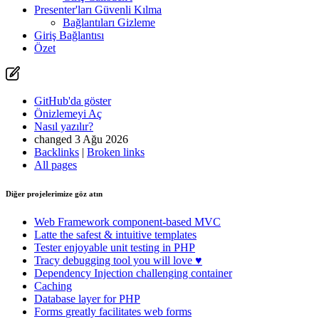
Presenter'ları Güvenli Kılma
Bağlantıları Gizleme
Giriş Bağlantısı
Özet
GitHub'da göster
Önizlemeyi Aç
Nasıl yazılır?
changed 3 Ağu 2026
Backlinks
|
Broken links
All pages
Diğer projelerimize göz atın
Web Framework
component-based MVC
Latte
the safest & intuitive templates
Tester
enjoyable unit testing in PHP
Tracy
debugging tool you will love ♥
Dependency Injection
challenging container
Caching
Database
layer for PHP
Forms
greatly facilitates web forms