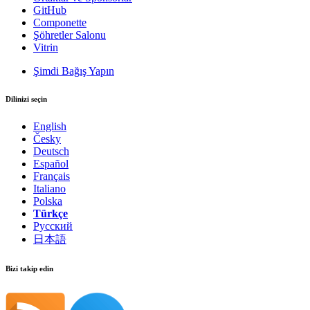
GitHub
Componette
Şöhretler Salonu
Vitrin
Şimdi Bağış Yapın
Dilinizi seçin
English
Česky
Deutsch
Español
Français
Italiano
Polska
Türkçe
Русский
日本語
Bizi takip edin