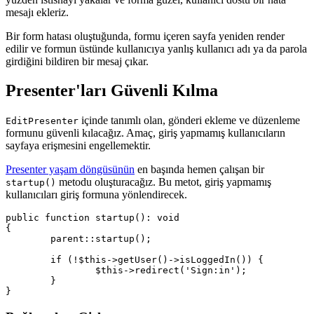
mesajı ekleriz.
Bir form hatası oluştuğunda, formu içeren sayfa yeniden render
edilir ve formun üstünde kullanıcıya yanlış kullanıcı adı ya da parola
girdiğini bildiren bir mesaj çıkar.
Presenter'ları Güvenli Kılma
içinde tanımlı olan, gönderi ekleme ve düzenleme
EditPresenter
formunu güvenli kılacağız. Amaç, giriş yapmamış kullanıcıların
sayfaya erişmesini engellemektir.
Presenter yaşam döngüsünün
en başında hemen çalışan bir
metodu oluşturacağız. Bu metot, giriş yapmamış
startup()
kullanıcıları giriş formuna yönlendirecek.
public function startup(): void

{

	parent::startup();

	if (!$this->getUser()->isLoggedIn()) {

		$this->redirect('Sign:in');

	}
