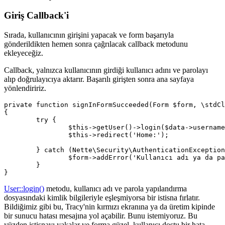
Giriş Callback'i
Sırada, kullanıcının girişini yapacak ve form başarıyla
gönderildikten hemen sonra çağrılacak callback metodunu
ekleyeceğiz.
Callback, yalnızca kullanıcının girdiği kullanıcı adını ve parolayı
alıp doğrulayıcıya aktarır. Başarılı girişten sonra ana sayfaya
yönlendiririz.
private function signInFormSucceeded(Form $form, \stdCl
{

	try {

		$this->getUser()->login($data->username, $data->password);

		$this->redirect('Home:');

	} catch (Nette\Security\AuthenticationException $e) {

		$form->addError('Kullanıcı adı ya da parola hatalı.');

	}

User::login()
metodu, kullanıcı adı ve parola yapılandırma
dosyasındaki kimlik bilgileriyle eşleşmiyorsa bir istisna fırlatır.
Bildiğimiz gibi bu, Tracy'nin kırmızı ekranına ya da üretim kipinde
bir sunucu hatası mesajına yol açabilir. Bunu istemiyoruz. Bu
yüzden istisnayı yakalar ve forma güzel, kullanıcı dostu bir hata