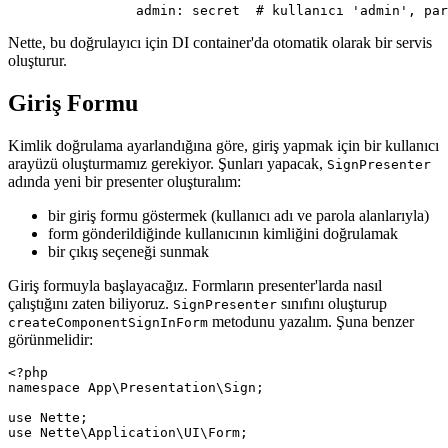
Nette, bu doğrulayıcı için DI container'da otomatik olarak bir servis
oluşturur.
Giriş Formu
Kimlik doğrulama ayarlandığına göre, giriş yapmak için bir kullanıcı
arayüzü oluşturmamız gerekiyor. Şunları yapacak,
SignPresenter
adında yeni bir presenter oluşturalım:
bir giriş formu göstermek (kullanıcı adı ve parola alanlarıyla)
form gönderildiğinde kullanıcının kimliğini doğrulamak
bir çıkış seçeneği sunmak
Giriş formuyla başlayacağız. Formların presenter'larda nasıl
çalıştığını zaten biliyoruz.
sınıfını oluşturup
SignPresenter
metodunu yazalım. Şuna benzer
createComponentSignInForm
görünmelidir:
<?php

namespace App\Presentation\Sign;

use Nette;

use Nette\Application\UI\Form;
