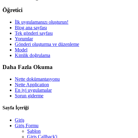
Öğretici
İlk uygulamanızı oluşturun!
Blog ana sayfası
Tek gönderi sayfası
Yorumlar
Gönderi oluşturma ve düzenleme
Model
Kimlik doğrulama
Daha Fazla Okuma
Nette dokümantasyonu
Nette Application
Bu sayfada bir sorun mu buldunuz?
En iyi uygulamalar
Sorun giderme
GitHub'da göster
(ardından düzenlemek için E tuşuna basın)
Önizlemeyi Aç
Sayfa İçeriği
GitHub'da bu sayfayla ilgili bir sorun bildirin
Giriş
Giriş Formu
Şablon
Giriş Callback'i