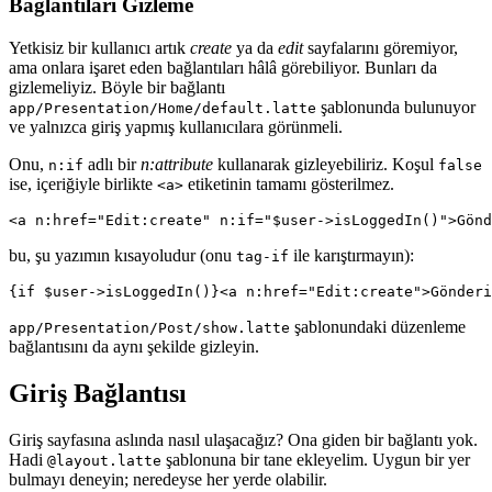
Bağlantıları Gizleme
Yetkisiz bir kullanıcı artık
create
ya da
edit
sayfalarını göremiyor,
ama onlara işaret eden bağlantıları hâlâ görebiliyor. Bunları da
gizlemeliyiz. Böyle bir bağlantı
şablonunda bulunuyor
app/Presentation/Home/default.latte
ve yalnızca giriş yapmış kullanıcılara görünmeli.
Onu,
adlı bir
n:attribute
kullanarak gizleyebiliriz. Koşul
n:if
false
ise, içeriğiyle birlikte
etiketinin tamamı gösterilmez.
<a>
bu, şu yazımın kısayoludur (onu
ile karıştırmayın):
tag-if
şablonundaki düzenleme
app/Presentation/Post/show.latte
bağlantısını da aynı şekilde gizleyin.
Giriş Bağlantısı
Giriş sayfasına aslında nasıl ulaşacağız? Ona giden bir bağlantı yok.
Hadi
şablonuna bir tane ekleyelim. Uygun bir yer
@layout.latte
bulmayı deneyin; neredeyse her yerde olabilir.