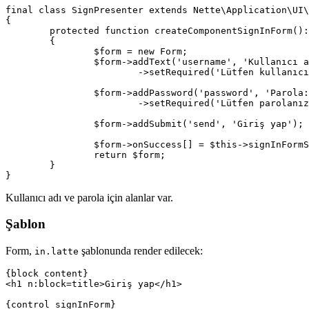
final class SignPresenter extends Nette\Application\UI\
{

	protected function createComponentSignInForm(): Form

	{

		$form = new Form;

		$form->addText('username', 'Kullanıcı adı:')

			->setRequired('Lütfen kullanıcı adınızı girin.');

		$form->addPassword('password', 'Parola:')

			->setRequired('Lütfen parolanızı girin.');

		$form->addSubmit('send', 'Giriş yap');

		$form->onSuccess[] = $this->signInFormSucceeded(...);

		return $form;

	}

Kullanıcı adı ve parola için alanlar var.
Şablon
Form,
şablonunda render edilecek:
in.latte
{block content}

<h1 n:block=title>Giriş yap</h1>
