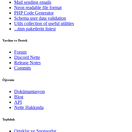
Mail
sending emails
Neon
readable file format
PHP Code Generator
Schema
user data validation
Utils
collection of useful utilities
...tüm paketlerin listesi
Yardım ve Destek
Forum
Discord Nette
Release Notes
Commits
Öğrenin
Dokümantasyon
Blog
API
Nette Hakkında
Topluluk
Ortaklar ve Sponsorlar