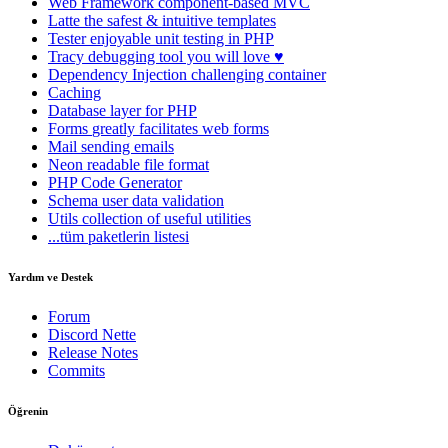
Web Framework
component-based MVC
Latte
the safest & intuitive templates
Tester
enjoyable unit testing in PHP
Tracy
debugging tool you will love ♥
Dependency Injection
challenging container
Caching
Database
layer for PHP
Forms
greatly facilitates web forms
Mail
sending emails
Neon
readable file format
PHP Code Generator
Schema
user data validation
Utils
collection of useful utilities
...tüm paketlerin listesi
Yardım ve Destek
Forum
Discord Nette
Release Notes
Commits
Öğrenin