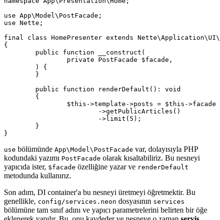
namespace App\Presentation\Home;

use App\Model\PostFacade;

use Nette;

final class HomePresenter extends Nette\Application\UI\
{

	public function __construct(

		private PostFacade $facade,

	) {

	}

	public function renderDefault(): void

	{

		$this->template->posts = $this->facade

			->getPublicArticles()

			->limit(5);

	}

bölümünde
var, dolayısıyla PHP
use
App\Model\PostFacade
kodundaki yazımı
olarak kısaltabiliriz. Bu nesneyi
PostFacade
yapıcıda ister,
özelliğine yazar ve
$facade
renderDefault
metodunda kullanırız.
Son adım, DI container'a bu nesneyi üretmeyi öğretmektir. Bu
genellikle,
dosyasının
config/services.neon
services
bölümüne tam sınıf adını ve yapıcı parametrelerini belirten bir öğe
eklenerek yapılır. Bu, onu kaydeder ve nesneye o zaman
servis