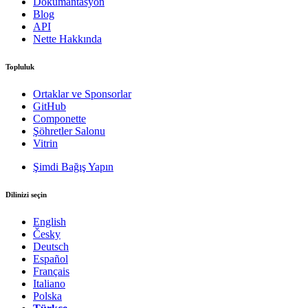
Dokümantasyon
Blog
API
Nette Hakkında
Topluluk
Ortaklar ve Sponsorlar
GitHub
Componette
Şöhretler Salonu
Vitrin
Şimdi Bağış Yapın
Dilinizi seçin
English
Česky
Deutsch
Español
Français
Italiano
Polska