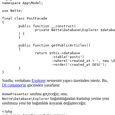
namespace App\Model;

use Nette;

final class PostFacade

{

	public function __construct(

		private Nette\Database\Explorer $database,

	) {

	}

	public function getPublicArticles()

	{

		return $this->database

			->table('posts')

			->where('created_at < ', new \DateTime)

			->order('created_at DESC');

	}

Sınıfta, veritabanı
Explorer
nesnesini yapıcı üzerinden isteriz. Bu,
DI container'ın
gücünden yararlanır.
sınıfına geçeceğiz; onu,
HomePresenter
bağımlılığından kurtulup yerine yeni
Nette\Database\Explorer
sınıfımıza yeni bir bağımlılık koyarak değiştireceğiz.
<?php
