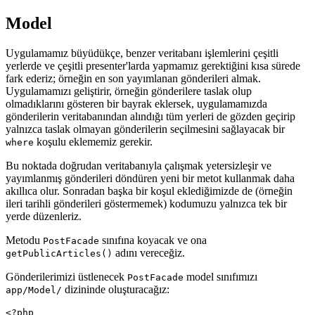
Model
Uygulamamız büyüdükçe, benzer veritabanı işlemlerini çeşitli
yerlerde ve çeşitli presenter'larda yapmamız gerektiğini kısa sürede
fark ederiz; örneğin en son yayımlanan gönderileri almak.
Uygulamamızı geliştirir, örneğin gönderilere taslak olup
olmadıklarını gösteren bir bayrak eklersek, uygulamamızda
gönderilerin veritabanından alındığı tüm yerleri de gözden geçirip
yalnızca taslak olmayan gönderilerin seçilmesini sağlayacak bir
koşulu eklememiz gerekir.
where
Bu noktada doğrudan veritabanıyla çalışmak yetersizleşir ve
yayımlanmış gönderileri döndüren yeni bir metot kullanmak daha
akıllıca olur. Sonradan başka bir koşul eklediğimizde de (örneğin
ileri tarihli gönderileri göstermemek) kodumuzu yalnızca tek bir
yerde düzenleriz.
Metodu
sınıfına koyacak ve ona
PostFacade
adını vereceğiz.
getPublicArticles()
Gönderilerimizi üstlenecek
model sınıfımızı
PostFacade
dizininde oluşturacağız:
app/Model/
<?php
