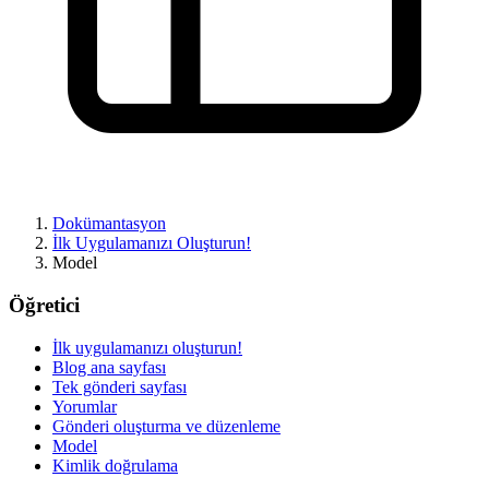
Bu sayfada bir sorun mu buldunuz?
GitHub'da göster
(ardından düzenlemek için E tuşuna basın)
Önizlemeyi Aç
Dokümantasyon
GitHub'da bu sayfayla ilgili bir sorun bildirin
İlk Uygulamanızı Oluşturun!
Model
Öğretici
İlk uygulamanızı oluşturun!
Blog ana sayfası
Tek gönderi sayfası
Yorumlar
Gönderi oluşturma ve düzenleme
Model
Kimlik doğrulama