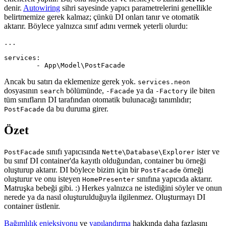
denir.
Autowiring
sihri sayesinde yapıcı parametrelerini genellikle
belirtmemize gerek kalmaz; çünkü DI onları tanır ve otomatik
aktarır. Böylece yalnızca sınıf adını vermek yeterli olurdu:
...

services:

Ancak bu satırı da eklemenize gerek yok.
services.neon
dosyasının
bölümünde,
ya da
ile biten
search
-Facade
-Factory
tüm sınıfların DI tarafından otomatik bulunacağı tanımlıdır;
da bu duruma girer.
PostFacade
Özet
sınıfı yapıcısında
ister ve
PostFacade
Nette\Database\Explorer
bu sınıf DI container'da kayıtlı olduğundan, container bu örneği
oluşturup aktarır. DI böylece bizim için bir
örneği
PostFacade
oluşturur ve onu isteyen
sınıfına yapıcıda aktarır.
HomePresenter
Matruşka bebeği gibi. :) Herkes yalnızca ne istediğini söyler ve onun
nerede ya da nasıl oluşturulduğuyla ilgilenmez. Oluşturmayı DI
container üstlenir.
Bağımlılık enjeksiyonu
ve
yapılandırma
hakkında daha fazlasını