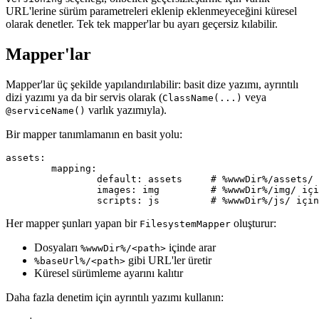
URL'lerine sürüm parametreleri eklenip eklenmeyeceğini küresel
olarak denetler. Tek tek mapper'lar bu ayarı geçersiz kılabilir.
Mapper'lar
Mapper'lar üç şekilde yapılandırılabilir: basit dize yazımı, ayrıntılı
dizi yazımı ya da bir servis olarak (
veya
ClassName(...)
varlık yazımıyla).
@serviceName()
Bir mapper tanımlamanın en basit yolu:
assets:

	mapping:

		default: assets     # %wwwDir%/assets/ için dosya sistemi mapper'ı oluşturur

		images: img         # %wwwDir%/img/ için dosya sistemi mapper'ı oluşturur

Her mapper şunları yapan bir
oluşturur:
FilesystemMapper
Dosyaları
içinde arar
%wwwDir%/<path>
gibi URL'ler üretir
%baseUrl%/<path>
Küresel sürümleme ayarını kalıtır
Daha fazla denetim için ayrıntılı yazımı kullanın: