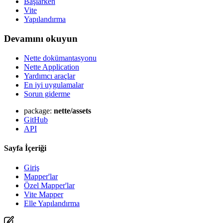
Başlarken
Vite
Yapılandırma
Devamını okuyun
Nette dokümantasyonu
Nette Application
Yardımcı araçlar
Bu sayfada bir sorun mu buldunuz?
En iyi uygulamalar
GitHub'da göster
(ardından düzenlemek için E tuşuna basın)
Sorun giderme
Önizlemeyi Aç
package:
nette/assets
GitHub'da bu sayfayla ilgili bir sorun bildirin
GitHub
API
Sayfa İçeriği
Giriş
Mapper'lar
Özel Mapper'lar
Vite Mapper
Elle Yapılandırma