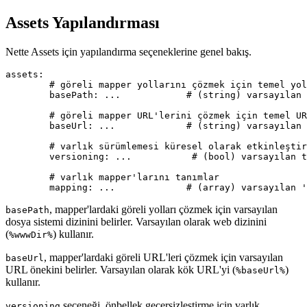
Assets Yapılandırması
Nette Assets için yapılandırma seçeneklerine genel bakış.
assets:

	# göreli mapper yollarını çözmek için temel yol

	basePath: ...            # (string) varsayılan %wwwDir%

	# göreli mapper URL'lerini çözmek için temel URL

	baseUrl: ...             # (string) varsayılan %baseUrl%

	# varlık sürümlemesi küresel olarak etkinleştirilsin mi?

	versioning: ...           # (bool) varsayılan true

	# varlık mapper'larını tanımlar

, mapper'lardaki göreli yolları çözmek için varsayılan
basePath
dosya sistemi dizinini belirler. Varsayılan olarak web dizinini
(
) kullanır.
%wwwDir%
, mapper'lardaki göreli URL'leri çözmek için varsayılan
baseUrl
URL önekini belirler. Varsayılan olarak kök URL'yi (
)
%baseUrl%
kullanır.
seçeneği, önbellek geçersizleştirme için varlık
versioning