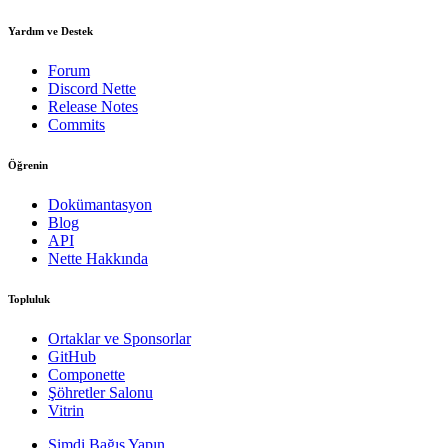
Yardım ve Destek
Forum
Discord Nette
Release Notes
Commits
Öğrenin
Dokümantasyon
Blog
API
Nette Hakkında
Topluluk
Ortaklar ve Sponsorlar
GitHub
Componette
Şöhretler Salonu
Vitrin
Şimdi Bağış Yapın