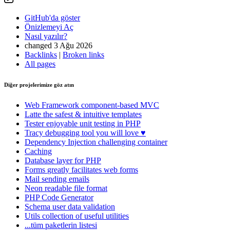
GitHub'da göster
Önizlemeyi Aç
Nasıl yazılır?
changed 3 Ağu 2026
Backlinks
|
Broken links
All pages
Diğer projelerimize göz atın
Web Framework
component-based MVC
Latte
the safest & intuitive templates
Tester
enjoyable unit testing in PHP
Tracy
debugging tool you will love ♥
Dependency Injection
challenging container
Caching
Database
layer for PHP
Forms
greatly facilitates web forms
Mail
sending emails
Neon
readable file format
PHP Code Generator
Schema
user data validation
Utils
collection of useful utilities
...tüm paketlerin listesi