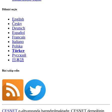
Dilinizi seçin
English
Česky
Deutsch
Español
Français
Italiano
Polska
Türkçe
Русский
日本語
Bizi takip edin
CESNET
e-altyapısında barındırılmaktadır. CESNET derneğinin