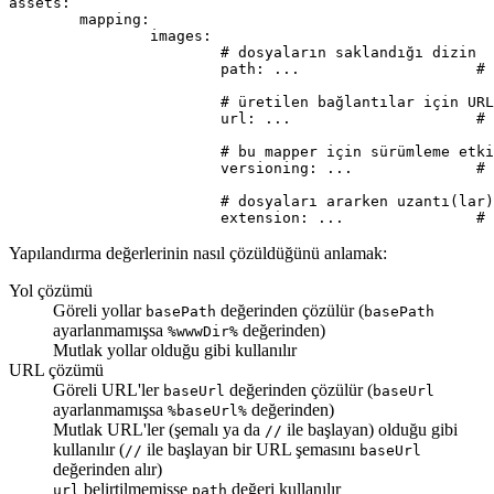
assets:

	mapping:

		images:

			# dosyaların saklandığı dizin

			path: ...                    # (string) isteğe bağlı, varsayılan temel yol (basePath)

			# üretilen bağlantılar için URL öneki

			url: ...                     # (string) isteğe bağlı, varsayılan path

			# bu mapper için sürümleme etkinleştirilsin mi?

			versioning: ...              # (bool) isteğe bağlı, küresel ayarı kalıtır

			# dosyaları ararken uzantı(lar) otomatik eklensin

Yapılandırma değerlerinin nasıl çözüldüğünü anlamak:
Yol çözümü
Göreli yollar
değerinden çözülür (
basePath
basePath
ayarlanmamışsa
değerinden)
%wwwDir%
Mutlak yollar olduğu gibi kullanılır
URL çözümü
Göreli URL'ler
değerinden çözülür (
baseUrl
baseUrl
ayarlanmamışsa
değerinden)
%baseUrl%
Mutlak URL'ler (şemalı ya da
ile başlayan) olduğu gibi
//
kullanılır (
ile başlayan bir URL şemasını
//
baseUrl
değerinden alır)
belirtilmemişse
değeri kullanılır
url
path