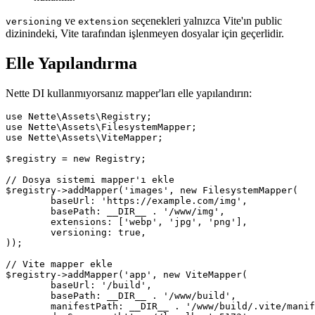
ve
seçenekleri yalnızca Vite'ın public
versioning
extension
dizinindeki, Vite tarafından işlenmeyen dosyalar için geçerlidir.
Elle Yapılandırma
Nette DI kullanmıyorsanız mapper'ları elle yapılandırın:
use Nette\Assets\Registry;

use Nette\Assets\FilesystemMapper;

use Nette\Assets\ViteMapper;

$registry = new Registry;

// Dosya sistemi mapper'ı ekle

$registry->addMapper('images', new FilesystemMapper(

	baseUrl: 'https://example.com/img',

	basePath: __DIR__ . '/www/img',

	extensions: ['webp', 'jpg', 'png'],

	versioning: true,

));

// Vite mapper ekle

$registry->addMapper('app', new ViteMapper(

	baseUrl: '/build',

	basePath: __DIR__ . '/www/build',

	manifestPath: __DIR__ . '/www/build/.vite/manifest.json',
