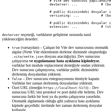
			# Vite dev sunucusu yapılandırması

			devServer: ...            # (bool|string) isteğe bağlı, varsayılan true

			# public dizinindeki dosyalar için sürümleme

			versioning: ...           # (bool) isteğe bağlı, küresel ayarı kalıtır

			# public dizinindeki dosyalar için otomatik uzantı

seçeneği, varlıkların geliştirme sırasında nasıl
devServer
yükleneceğini denetler:
(varsayılan) – Çalışan bir Vite dev sunucusunu otomatik
true
algılar (Nette Vite eklentisinin derleme dizininde oluşturduğu
dosyası aracılığıyla). Dev sunucusu
.vite/nette.json
çalışıyorsa
ve uygulamanız hata ayıklama kipindeyse
,
varlıklar hot module replacement desteğiyle ondan yüklenir.
Dev sunucusu çalışmıyorsa, varlıklar public dizinindeki
derlenmiş dosyalardan yüklenir.
– Dev sunucusu entegrasyonunu tümüyle kapatır.
false
Varlıklar her zaman derlenmiş dosyalardan yüklenir.
Özel URL (örneğin
) – Dev
https://localhost:5173
sunucusu URL'sini protokol ve port dahil elle belirtin. Dev
sunucusu farklı bir host ya da portta çalışıyorsa yararlıdır.
Otomatik algılamada olduğu gibi yalnızca hata ayıklama
kipinde geçerlidir; üretimde her zaman derlenmiş dosyalar
kullanılır.