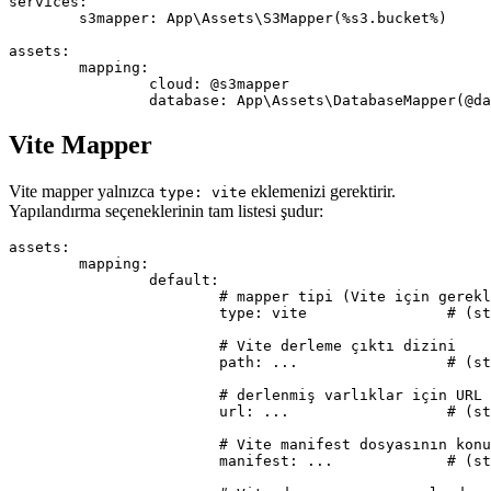
services:

	s3mapper: App\Assets\S3Mapper(%s3.bucket%)

assets:

	mapping:

		cloud: @s3mapper

Vite Mapper
Vite mapper yalnızca
eklemenizi gerektirir.
type: vite
Yapılandırma seçeneklerinin tam listesi şudur:
assets:

	mapping:

		default:

			# mapper tipi (Vite için gereklidir)

			type: vite                # (string) gerekli, 'vite' olmalıdır

			# Vite derleme çıktı dizini

			path: ...                 # (string) isteğe bağlı, varsayılan temel yol (basePath)

			# derlenmiş varlıklar için URL öneki

			url: ...                  # (string) isteğe bağlı, varsayılan path

			# Vite manifest dosyasının konumu

			manifest: ...             # (string) isteğe bağlı, path'e göreli, varsayılan <path>/.vite/manifest.json
