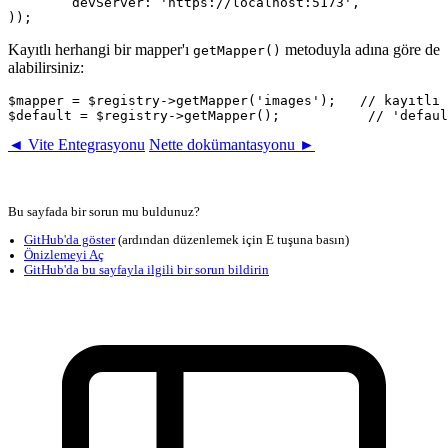
	devServer: 'https://localhost:5173',

Kayıtlı herhangi bir mapper'ı
metoduyla adına göre de
getMapper()
alabilirsiniz:
$mapper = $registry->getMapper('images');   // kayıtlı 
◄ Vite Entegrasyonu
Nette dokümantasyonu ►