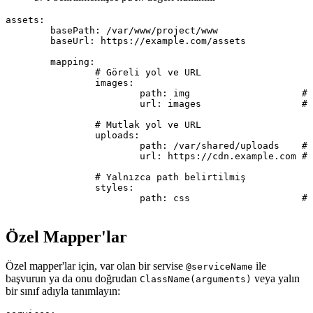
assets:

	basePath: /var/www/project/www

	baseUrl: https://example.com/assets

	mapping:

		# Göreli yol ve URL

		images:

			path: img                    # Şuna çözülür: /var/www/project/www/img

			url: images                  # Şuna çözülür: https://example.com/assets/images

		# Mutlak yol ve URL

		uploads:

			path: /var/shared/uploads    # Olduğu gibi kullanılır: /var/shared/uploads

			url: https://cdn.example.com # Olduğu gibi kullanılır: https://cdn.example.com

		# Yalnızca path belirtilmiş

		styles:

			path: css                    # Yol: /var/www/project/www/css

Özel Mapper'lar
Özel mapper'lar için, var olan bir servise
ile
@serviceName
başvurun ya da onu doğrudan
veya yalın
ClassName(arguments)
bir sınıf adıyla tanımlayın: