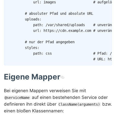
url
:
images
# aufgelöst
# absoluter Pfad und absolute URL
uploads
:
path
:
/var/shared/uploads
# unverände
url
:
https://cdn.example.com
# unverände
# nur der Pfad angegeben
styles
:
path
:
css
# Pfad: /va
# URL: http
Eigene Mapper
Bei eigenen Mappern verweisen Sie mit
auf einen bestehenden Service oder
@serviceName
definieren ihn direkt über
bzw.
ClassName(arguments)
einen bloßen Klassennamen: