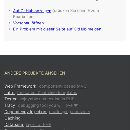
ANDERE PROJEKTE ANSEHEN
Web Framework
component-based MVC
Latte
the safest & intuitive templates
Tester
enjoyable unit testing in PHP
Tracy
debugging tool you will love ♥
Dependency Injection
challenging container
Caching
Database
layer for PHP