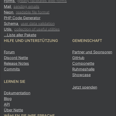
Forms
greatly facilitates web forms
Mail
sending emails
Neon
readable file format
PHP Code Generator
Schema
user data validation
Utils
collection of useful utilities
...Liste aller Pakete
HILFE UND UNTERSTÜTZUNG
GEMEINSCHAFT
Forum
Partner und Sponsoren
Discord Nette
GitHub
Release Notes
Componette
Commits
Ruhmeshalle
Showcase
LERNEN SIE
Jetzt spenden
Dokumentation
Blog
API
Über Nette
WÄHLEN SIE IHRE SPRACHE