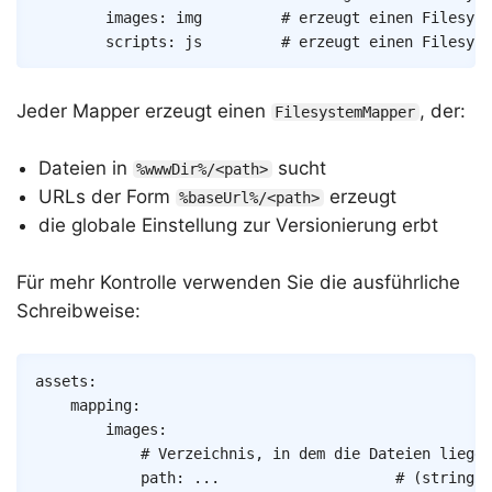
images
:
img
# erzeugt einen Filesyst
scripts
:
js
# erzeugt einen Filesyst
Jeder Mapper erzeugt einen
, der:
FilesystemMapper
Dateien in
sucht
%wwwDir%/<path>
URLs der Form
erzeugt
%baseUrl%/<path>
die globale Einstellung zur Versionierung erbt
Für mehr Kontrolle verwenden Sie die ausführliche
Schreibweise:
Copy
assets
:
mapping
:
images
:
# Verzeichnis, in dem die Dateien liegen
path
:
...
# (string) 