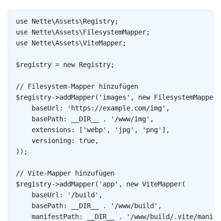
Copy
use
Nette
\
Assets
\
Registry
;
use
Nette
\
Assets
\
FilesystemMapper
;
use
Nette
\
Assets
\
ViteMapper
;
$registry
=
new
Registry
;
// Filesystem-Mapper hinzufügen
$registry
->
addMapper
(
'images'
,
new
FilesystemMapper
(
baseUrl
:
'https://example.com/img'
,
basePath
:
__DIR__
.
'/www/img'
,
extensions
:
[
'webp'
,
'jpg'
,
'png'
]
,
versioning
:
true
,
)
)
;
// Vite-Mapper hinzufügen
$registry
->
addMapper
(
'app'
,
new
ViteMapper
(
baseUrl
:
'/build'
,
basePath
:
__DIR__
.
'/www/build'
,
manifestPath
:
__DIR__
.
'/www/build/.vite/manife