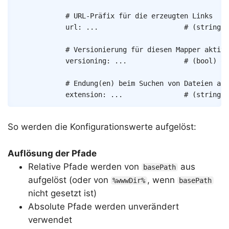
# URL-Präfix für die erzeugten Links
url
:
...
# (string) 
# Versionierung für diesen Mapper aktivi
versioning
:
...
# (bool) op
# Endung(en) beim Suchen von Dateien aut
extension
:
...
# (string|a
So werden die Konfigurationswerte aufgelöst:
Auflösung der Pfade
Relative Pfade werden von
aus
basePath
aufgelöst (oder von
, wenn
%wwwDir%
basePath
nicht gesetzt ist)
Absolute Pfade werden unverändert
verwendet