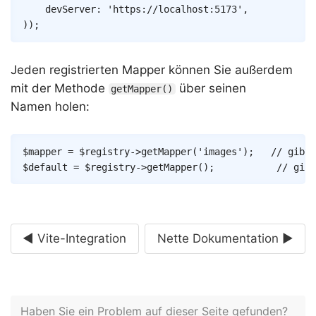
devServer
:
'https://localhost:5173'
,
)
)
;
Jeden registrierten Mapper können Sie außerdem
mit der Methode
über seinen
getMapper()
Namen holen:
Copy
$mapper
=
$registry
->
getMapper
(
'images'
)
;
// gibt 
$default
=
$registry
->
getMapper
(
)
;
// gibt
◄ Vite-Integration
Nette Dokumentation ►