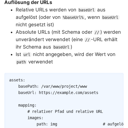
Auflösung der URLs
Relative URLs werden von
aus
baseUrl
aufgelöst (oder von
, wenn
%baseUrl%
baseUrl
nicht gesetzt ist)
Absolute URLs (mit Schema oder
) werden
//
unverändert verwendet (eine
-URL erhält
//
ihr Schema aus
)
baseUrl
Ist
nicht angegeben, wird der Wert von
url
verwendet
path
Copy
assets
:
basePath
:
/var/www/project/www
baseUrl
:
https://example.com/assets
mapping
:
# relativer Pfad und relative URL
images
:
path
:
img
# aufgelöst