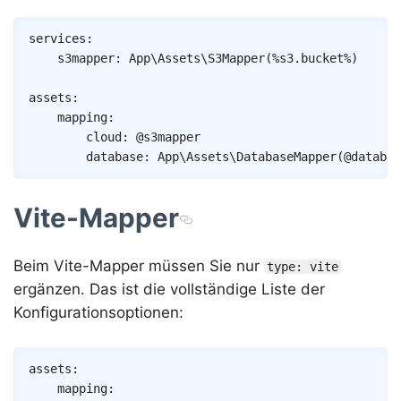
Copy
services
:
s3mapper
:
App\Assets\S3Mapper
(
%s3.bucket%
)
assets
:
mapping
:
cloud
:
@s3mapper
database
:
App\Assets\DatabaseMapper
(
@databas
Vite-Mapper
Beim Vite-Mapper müssen Sie nur
type: vite
ergänzen. Das ist die vollständige Liste der
Konfigurationsoptionen:
Copy
assets
:
mapping
: