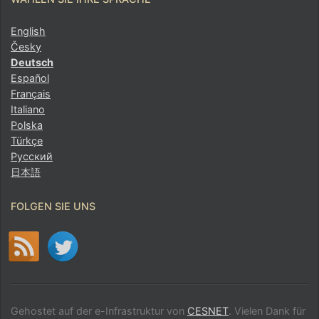
English
Česky
Deutsch
Español
Français
Italiano
Polska
Türkçe
Русский
日本語
FOLGEN SIE UNS
Gehostet auf der e-Infrastruktur von
CESNET
. Vielen Dank für