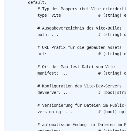
default
:
# Typ des Mappers (bei Vite erforderlich
type
:
vite
# (string) erf
# Ausgabeverzeichnis des Vite-Builds
path
:
...
# (string) opt
# URL-Präfix für die gebauten Assets
url
:
...
# (string) opt
# Ort der Manifest-Datei von Vite
manifest
:
...
# (string) opt
# Konfiguration des Vite-Dev-Servers
devServer
:
...
# (bool|string
# Versionierung für Dateien im Public-Ve
versioning
:
...
# (bool) optio
# automatische Endung für Dateien im Pub