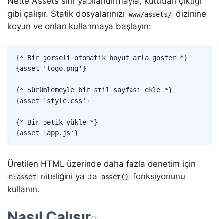
Nette Assets sıfır yapılandırmayla, kutudan çıktığı
gibi çalışır. Statik dosyalarınızı
dizinine
www/assets/
koyun ve onları kullanmaya başlayın:
Copy
{* Bir görseli otomatik boyutlarla göster *}
{
asset
'logo.png'
}
{* Sürümlemeyle bir stil sayfası ekle *}
{
asset
'style.css'
}
{* Bir betik yükle *}
{
asset
'app.js'
}
Üretilen HTML üzerinde daha fazla denetim için
niteliğini ya da
fonksiyonunu
n:asset
asset()
kullanın.
Nasıl Çalışır