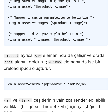
{* Değişkenler doğal biçimde çalışır *}
<
img
n:asset
=
"
$product
->
image
"
>
{* Mapper'ı süslü parantezlerle belirtin *}
<
img
n:asset
=
"
images
:
{
$product
->
image
}
"
>
{* Mapper'ı dizi yazımıyla belirtin *}
<
img
n:asset
=
"
[
images
,
$product
->
image
]
"
>
ayrıca
elemanında da çalışır ve orada
n:asset
<a>
alanını doldurur;
elemanında ise bir
href
<link>
preload ipucu oluşturur:
Copy
<
a
n:asset
=
"
hero
.
jpg
"
>
Görseli indir
</
a
>
ve
çeşitlerinin yalnızca render edilebilir
<a>
<link>
varlıklar (bir görsel, bir betik vb.) için çalıştığını, bir