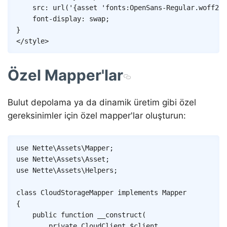
src
:
url
(
'
{
asset
'fonts:OpenSans-Regular.woff2'
}
font-display
:
 swap
;
}
</
style
>
Özel Mapper'lar
Bulut depolama ya da dinamik üretim gibi özel
gereksinimler için özel mapper'lar oluşturun:
Copy
use
Nette
\
Assets
\
Mapper
;
use
Nette
\
Assets
\
Asset
;
use
Nette
\
Assets
\
Helpers
;
class
CloudStorageMapper
implements
Mapper
{
public
function
__construct
(
private
CloudClient
$client
,