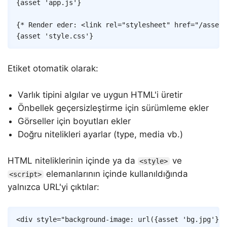
{
asset
'app.js'
}
{* Render eder: <link rel="stylesheet" href="/assets
{
asset
'style.css'
}
Etiket otomatik olarak:
Varlık tipini algılar ve uygun HTML'i üretir
Önbellek geçersizleştirme için sürümleme ekler
Görseller için boyutları ekler
Doğru nitelikleri ayarlar (type, media vb.)
HTML niteliklerinin içinde ya da
ve
<style>
elemanlarının içinde kullanıldığında
<script>
yalnızca URL'yi çıktılar:
Copy
<
div
style
=
"
background-image
:
url
(
{
asset
'bg.jpg'
}
)
"