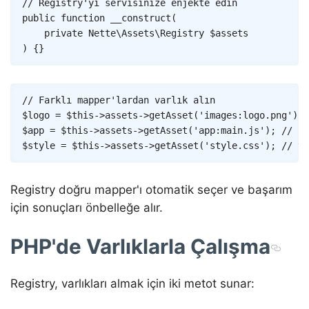
// Registry'yi servisinize enjekte edin
public
function
__construct
(
private
Nette
\
Assets
\
Registry
$assets
)
{
}
Copy
// Farklı mapper'lardan varlık alın
$logo
=
$this
->
assets
->
getAsset
(
'images:logo.png'
)
;
$app
=
$this
->
assets
->
getAsset
(
'app:main.js'
)
;
// 'a
$style
=
$this
->
assets
->
getAsset
(
'style.css'
)
;
// va
Registry doğru mapper'ı otomatik seçer ve başarım
için sonuçları önbelleğe alır.
PHP'de Varlıklarla Çalışma
Registry, varlıkları almak için iki metot sunar: