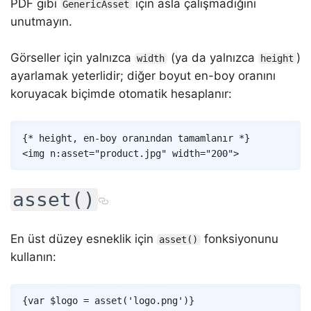
PDF gibi
için asla çalışmadığını
GenericAsset
unutmayın.
Görseller için yalnızca
(ya da yalnızca
)
width
height
ayarlamak yeterlidir; diğer boyut en-boy oranını
koruyacak biçimde otomatik hesaplanır:
Copy
{* height, en-boy oranından tamamlanır *}
<
img
n:asset
=
"
product
.
jpg
"
width
=
"
200
"
>
asset()
En üst düzey esneklik için
fonksiyonunu
asset()
kullanın:
Copy
{
var
$logo
=
asset
(
'logo.png'
)
}