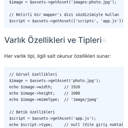
$image
=
$assets
->
getAsset
(
'images:photo.jpg'
)
;
// Belirli bir mapper'ı dizi sözdizimiyle kullan
$script
=
$assets
->
getAsset
(
[
'scripts'
,
'app.js'
]
)
;
Varlık Özellikleri ve Tipleri
Her varlık tipi, ilgili salt okunur özellikleri sunar:
Copy
// Görsel özellikleri
$image
=
$assets
->
getAsset
(
'photo.jpg'
)
;
echo
$image
->
width
;
// 1920
echo
$image
->
height
;
// 1080
echo
$image
->
mimeType
;
// 'image/jpeg'
// Betik özellikleri
$script
=
$assets
->
getAsset
(
'app.js'
)
;
echo
$script
->
type
;
// null (Vite giriş noktalar