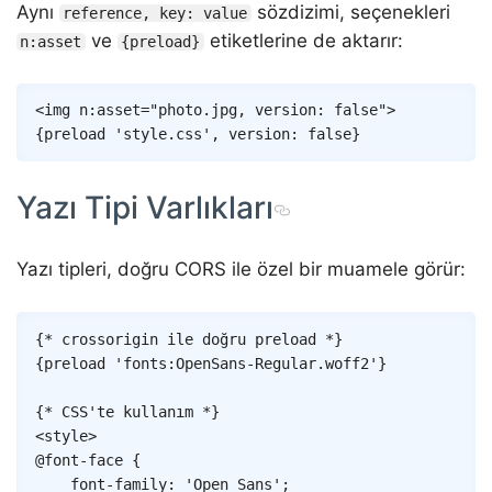
Aynı
sözdizimi, seçenekleri
reference, key: value
ve
etiketlerine de aktarır:
n:asset
{preload}
Copy
<
img
n:asset
=
"
photo
.
jpg
,
version
:
false
"
>
{
preload
'style.css'
,
version
:
false
}
Yazı Tipi Varlıkları
Yazı tipleri, doğru CORS ile özel bir muamele görür:
Copy
{* crossorigin ile doğru preload *}
{
preload
'fonts:OpenSans-Regular.woff2'
}
{* CSS'te kullanım *}
<
style
>
@font-face
{
font-family
:
'Open Sans'
;