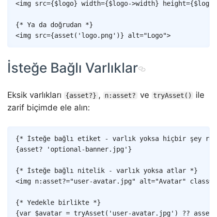
<
img
src
=
{
$logo
}
width
=
{
$logo
->
width
}
height
=
{
$logo
-
{* Ya da doğrudan *}
<
img
src
=
{
asset
(
'logo.png'
)
}
alt
=
"
Logo
"
>
İsteğe Bağlı Varlıklar
Eksik varlıkları
,
ve
ile
{asset?}
n:asset?
tryAsset()
zarif biçimde ele alın:
Copy
{* İsteğe bağlı etiket - varlık yoksa hiçbir şey ren
{
asset
?
'optional-banner.jpg'
}
{* İsteğe bağlı nitelik - varlık yoksa atlar *}
<
img
n:asset
?
=
"
user-avatar.jpg
"
alt
=
"
Avatar
"
class
=
"
{* Yedekle birlikte *}
{
var
$avatar
=
tryAsset
(
'user-avatar.jpg'
)
??
asset
(