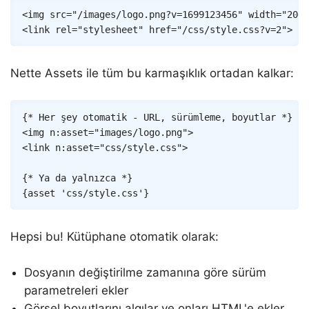
Copy
<
img
src
=
"
/images/logo.png?v=1699123456
"
width
=
"
200
"
<
link
rel
=
"
stylesheet
"
href
=
"
/css/style.css?v=2
"
>
Nette Assets ile tüm bu karmaşıklık ortadan kalkar:
Copy
{* Her şey otomatik - URL, sürümleme, boyutlar *}
<
img
n:asset
=
"
images
/
logo
.
png
"
>
<
link
n:asset
=
"
css
/
style
.
css
"
>
{* Ya da yalnızca *}
{
asset
'css/style.css'
}
Hepsi bu! Kütüphane otomatik olarak:
Dosyanın değiştirilme zamanına göre sürüm
parametreleri ekler
Görsel boyutlarını algılar ve onları HTML'e ekler