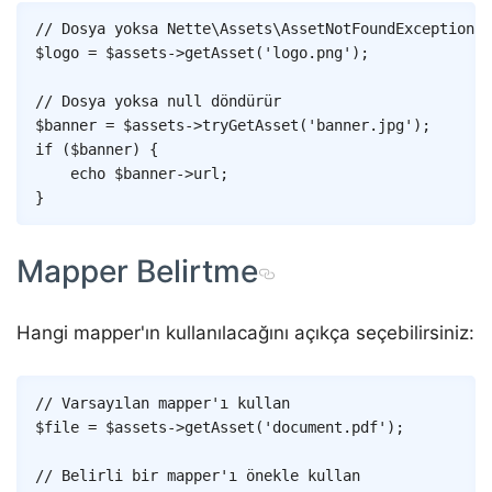
Copy
// Dosya yoksa Nette\Assets\AssetNotFoundException f
$logo
=
$assets
->
getAsset
(
'logo.png'
)
;
// Dosya yoksa null döndürür
$banner
=
$assets
->
tryGetAsset
(
'banner.jpg'
)
;
if
(
$banner
)
{
echo
$banner
->
url
;
}
Mapper Belirtme
Hangi mapper'ın kullanılacağını açıkça seçebilirsiniz:
Copy
// Varsayılan mapper'ı kullan
$file
=
$assets
->
getAsset
(
'document.pdf'
)
;
// Belirli bir mapper'ı önekle kullan