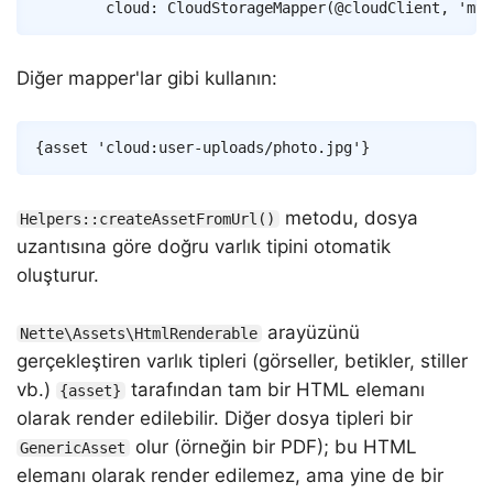
cloud
:
CloudStorageMapper
(
@cloudClient
,
'my-
Diğer mapper'lar gibi kullanın:
Copy
{
asset
'cloud:user-uploads/photo.jpg'
}
metodu, dosya
Helpers::createAssetFromUrl()
uzantısına göre doğru varlık tipini otomatik
oluşturur.
arayüzünü
Nette\Assets\HtmlRenderable
gerçekleştiren varlık tipleri (görseller, betikler, stiller
vb.)
tarafından tam bir HTML elemanı
{asset}
olarak render edilebilir. Diğer dosya tipleri bir
olur (örneğin bir PDF); bu HTML
GenericAsset
elemanı olarak render edilemez, ama yine de bir