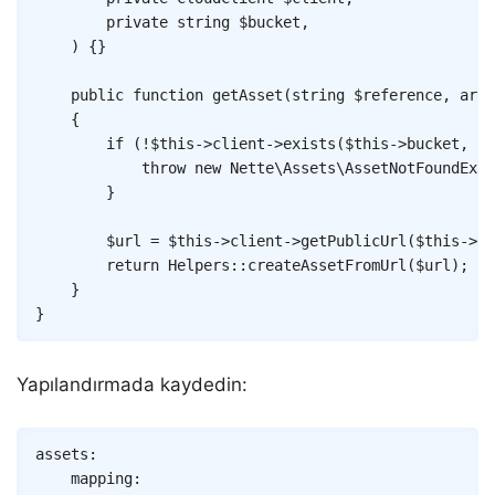
private
string
$bucket
,
)
{
}
public
function
getAsset
(
string
$reference
,
arra
{
if
(
!
$this
->
client
->
exists
(
$this
->
bucket
,
$r
throw
new
Nette
\
Assets
\
AssetNotFoundExce
}
$url
=
$this
->
client
->
getPublicUrl
(
$this
->
bu
return
Helpers
::
createAssetFromUrl
(
$url
)
;
}
}
Yapılandırmada kaydedin:
Copy
assets
:
mapping
: