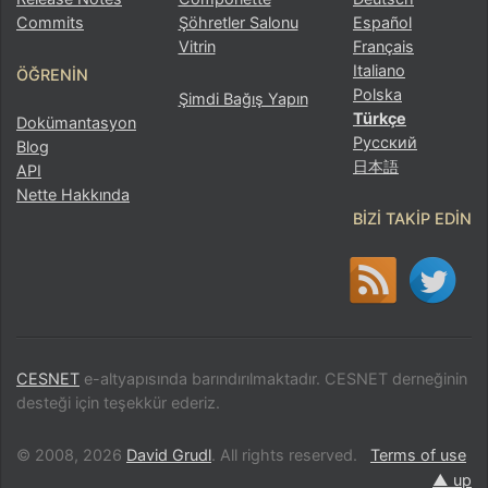
Commits
Şöhretler Salonu
Español
Vitrin
Français
Italiano
ÖĞRENIN
Polska
Şimdi Bağış Yapın
Türkçe
Dokümantasyon
Русский
Blog
日本語
API
Nette Hakkında
BIZI TAKIP EDIN
CESNET
e-altyapısında barındırılmaktadır. CESNET derneğinin
desteği için teşekkür ederiz.
© 2008, 2026
David Grudl
. All rights reserved.
Terms of use
▲ up