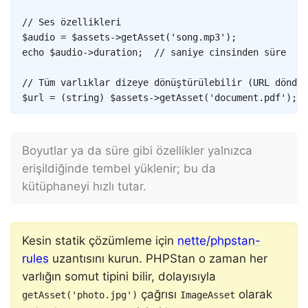
// Ses özellikleri
$audio
=
$assets
->
getAsset
(
'song.mp3'
)
;
echo
$audio
->
duration
;
// saniye cinsinden süre
// Tüm varlıklar dizeye dönüştürülebilir (URL döndür
$url
=
(
string
)
$assets
->
getAsset
(
'document.pdf'
)
;
Boyutlar ya da süre gibi özellikler yalnızca
erişildiğinde tembel yüklenir; bu da
kütüphaneyi hızlı tutar.
Kesin statik çözümleme için
nette/phpstan-
rules
uzantısını kurun. PHPStan o zaman her
varlığın somut tipini bilir, dolayısıyla
çağrısı
olarak
getAsset('photo.jpg')
ImageAsset