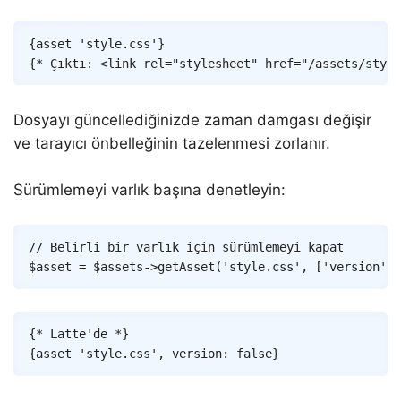
Copy
{
asset
'style.css'
}
{* Çıktı: <link rel="stylesheet" href="/assets/style
Dosyayı güncellediğinizde zaman damgası değişir
ve tarayıcı önbelleğinin tazelenmesi zorlanır.
Sürümlemeyi varlık başına denetleyin:
Copy
// Belirli bir varlık için sürümlemeyi kapat
$asset
=
$assets
->
getAsset
(
'style.css'
,
[
'version'
=
Copy
{* Latte'de *}
{
asset
'style.css'
,
version
:
false
}