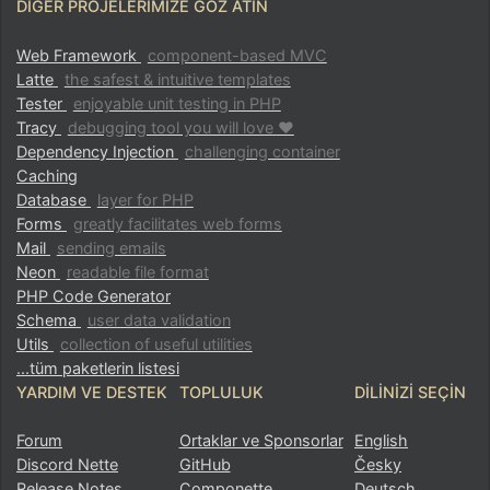
DIĞER PROJELERIMIZE GÖZ ATIN
Web Framework
component-based MVC
Latte
the safest & intuitive templates
Tester
enjoyable unit testing in PHP
Tracy
debugging tool you will love ♥
Dependency Injection
challenging container
Caching
Database
layer for PHP
Forms
greatly facilitates web forms
Mail
sending emails
Neon
readable file format
PHP Code Generator
Schema
user data validation
Utils
collection of useful utilities
...tüm paketlerin listesi
YARDIM VE DESTEK
TOPLULUK
DILINIZI SEÇIN
Forum
Ortaklar ve Sponsorlar
English
Discord Nette
GitHub
Česky
Release Notes
Componette
Deutsch