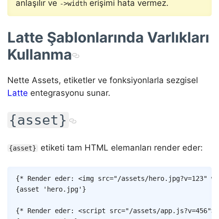
anlaşılır ve
erişimi hata vermez.
->width
Latte Şablonlarında Varlıkları
Kullanma
Nette Assets, etiketler ve fonksiyonlarla sezgisel
Latte
entegrasyonu sunar.
{asset}
etiketi tam HTML elemanları render eder:
{asset}
Copy
{* Render eder: <img src="/assets/hero.jpg?v=123" wi
{
asset
'hero.jpg'
}
{* Render eder: <script src="/assets/app.js?v=456"><