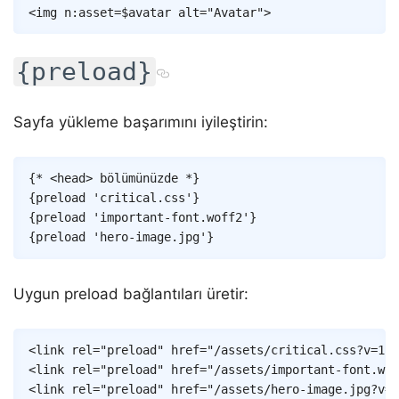
<
img
n:asset
=
$avatar
alt
=
"
Avatar
"
>
{preload}
Sayfa yükleme başarımını iyileştirin:
Copy
{* <head> bölümünüzde *}
{
preload
'critical.css'
}
{
preload
'important-font.woff2'
}
{
preload
'hero-image.jpg'
}
Uygun preload bağlantıları üretir:
Copy
<
link
rel
=
"
preload
"
href
=
"
/assets/critical.css?v=123
<
link
rel
=
"
preload
"
href
=
"
/assets/important-font.wof
<
link
rel
=
"
preload
"
href
=
"
/assets/hero-image.jpg?v=7