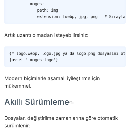
images
:
path
:
img
extension
:
[
webp
,
jpg
,
png
]
# Sırayla d
Artık uzantı olmadan isteyebilirsiniz:
Copy
{* logo.webp, logo.jpg ya da logo.png dosyasını otom
{
asset
'images:logo'
}
Modern biçimlerle aşamalı iyileştirme için
mükemmel.
Akıllı Sürümleme
Dosyalar, değiştirilme zamanlarına göre otomatik
sürümlenir: