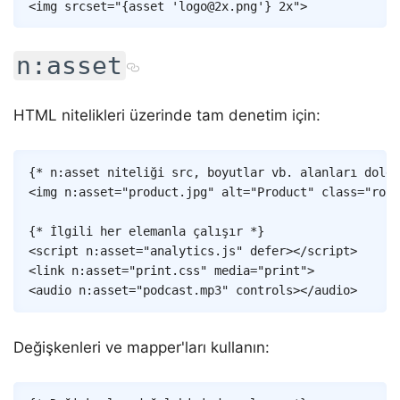
<
img
srcset
=
"
{
asset
'logo@2x.png'
}
 2x
"
>
n:asset
HTML nitelikleri üzerinde tam denetim için:
Copy
{* n:asset niteliği src, boyutlar vb. alanları doldu
<
img
n:asset
=
"
product
.
jpg
"
alt
=
"
Product
"
class
=
"
roun
{* İlgili her elemanla çalışır *}
<
script
n:asset
=
"
analytics
.
js
"
defer
>
</
script
>
<
link
n:asset
=
"
print
.
css
"
media
=
"
print
"
>
<
audio
n:asset
=
"
podcast
.
mp3
"
controls
>
</
audio
>
Değişkenleri ve mapper'ları kullanın:
Copy