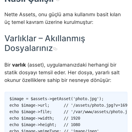
Nette Assets, onu güçlü ama kullanımı basit kılan
üç temel kavram üzerine kurulmuştur:
Varlıklar – Akıllanmış
Dosyalarınız
Bir
varlık
(asset), uygulamanızdaki herhangi bir
statik dosyayı temsil eder. Her dosya, yararlı salt
okunur özelliklere sahip bir nesneye dönüşür:
Copy
$image
=
$assets
->
getAsset
(
'photo.jpg'
)
;
echo
$image
->
url
;
// '/assets/photo.jpg?v=16991
echo
$image
->
file
;
// '/var/www/assets/photo.jpg
echo
$image
->
width
;
// 1920
echo
$image
->
height
;
// 1080
echo
$image
->
mimeType
;
// 'image/jpeg'