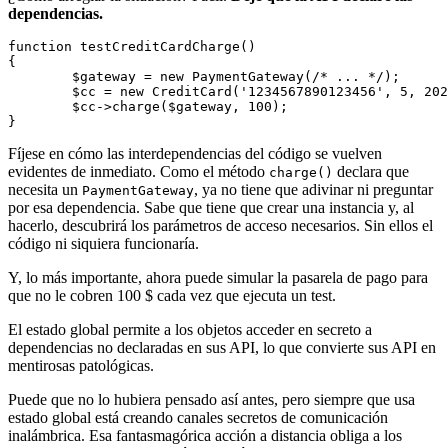
dependencias.
function testCreditCardCharge()

{

	$gateway = new PaymentGateway(/* ... */);

	$cc = new CreditCard('1234567890123456', 5, 2028);

	$cc->charge($gateway, 100);

Fíjese en cómo las interdependencias del código se vuelven
evidentes de inmediato. Como el método
declara que
charge()
necesita un
, ya no tiene que adivinar ni preguntar
PaymentGateway
por esa dependencia. Sabe que tiene que crear una instancia y, al
hacerlo, descubrirá los parámetros de acceso necesarios. Sin ellos el
código ni siquiera funcionaría.
Y, lo más importante, ahora puede simular la pasarela de pago para
que no le cobren 100 $ cada vez que ejecuta un test.
El estado global permite a los objetos acceder en secreto a
dependencias no declaradas en sus API, lo que convierte sus API en
mentirosas patológicas.
Puede que no lo hubiera pensado así antes, pero siempre que usa
estado global está creando canales secretos de comunicación
inalámbrica. Esa fantasmagórica acción a distancia obliga a los