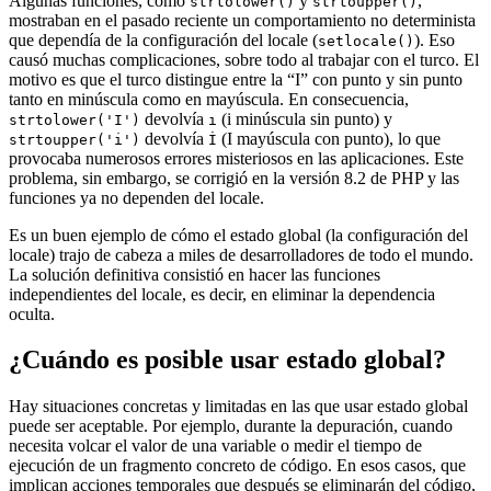
Algunas funciones, como
y
,
strtolower()
strtoupper()
mostraban en el pasado reciente un comportamiento no determinista
que dependía de la configuración del locale (
). Eso
setlocale()
causó muchas complicaciones, sobre todo al trabajar con el turco. El
motivo es que el turco distingue entre la “I” con punto y sin punto
tanto en minúscula como en mayúscula. En consecuencia,
devolvía
(i minúscula sin punto) y
strtolower('I')
ı
devolvía
(I mayúscula con punto), lo que
strtoupper('i')
İ
provocaba numerosos errores misteriosos en las aplicaciones. Este
problema, sin embargo, se corrigió en la versión 8.2 de PHP y las
funciones ya no dependen del locale.
Es un buen ejemplo de cómo el estado global (la configuración del
locale) trajo de cabeza a miles de desarrolladores de todo el mundo.
La solución definitiva consistió en hacer las funciones
independientes del locale, es decir, en eliminar la dependencia
oculta.
¿Cuándo es posible usar estado global?
Hay situaciones concretas y limitadas en las que usar estado global
puede ser aceptable. Por ejemplo, durante la depuración, cuando
necesita volcar el valor de una variable o medir el tiempo de
ejecución de un fragmento concreto de código. En esos casos, que
implican acciones temporales que después se eliminarán del código,