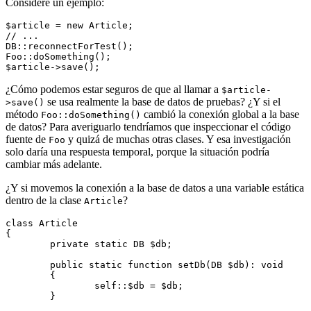
Considere un ejemplo:
$article = new Article;

// ...

DB::reconnectForTest();

Foo::doSomething();

¿Cómo podemos estar seguros de que al llamar a
$article-
se usa realmente la base de datos de pruebas? ¿Y si el
>save()
método
cambió la conexión global a la base
Foo::doSomething()
de datos? Para averiguarlo tendríamos que inspeccionar el código
fuente de
y quizá de muchas otras clases. Y esa investigación
Foo
solo daría una respuesta temporal, porque la situación podría
cambiar más adelante.
¿Y si movemos la conexión a la base de datos a una variable estática
dentro de la clase
?
Article
class Article

{

	private static DB $db;

	public static function setDb(DB $db): void

	{

		self::$db = $db;

	}
