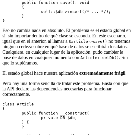
	public function save(): void

	{

		self::$db->insert(/* ... */);

	}

Eso no cambia nada en absoluto. El problema es el estado global en
sí, sin importar dentro de qué clase se esconda. En este escenario,
igual que en el anterior, al llamar a
no tenemos
$article->save()
ninguna certeza sobre en qué base de datos se escribirán los datos.
Cualquiera, en cualquier lugar de la aplicación, pudo cambiar la
base de datos en cualquier momento con
. Sin
Article::setDb()
que lo supiéramos.
El estado global hace nuestra aplicación
extremadamente frágil
.
Pero hay una forma sencilla de tratar este problema. Basta con que
la API declare las dependencias necesarias para funcionar
correctamente.
class Article

{

	public function __construct(

		private DB $db,

	) {

	}
