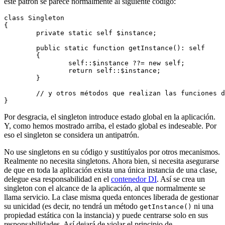
este patrón se parece normalmente al siguiente código:
class Singleton

{

	private static self $instance;

	public static function getInstance(): self

	{

		self::$instance ??= new self;

		return self::$instance;

	}

	// y otros métodos que realizan las funciones de la clase

Por desgracia, el singleton introduce estado global en la aplicación.
Y, como hemos mostrado arriba, el estado global es indeseable. Por
eso el singleton se considera un antipatrón.
No use singletons en su código y sustitúyalos por otros mecanismos.
Realmente no necesita singletons. Ahora bien, si necesita asegurarse
de que en toda la aplicación exista una única instancia de una clase,
delegue esa responsabilidad en el
contenedor DI
. Así se crea un
singleton con el alcance de la aplicación, al que normalmente se
llama servicio. La clase misma queda entonces liberada de gestionar
su unicidad (es decir, no tendrá un método
ni una
getInstance()
propiedad estática con la instancia) y puede centrarse solo en sus
responsabilidades. Así dejará de violar el principio de