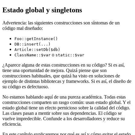
Estado global y singletons
Advertencia: las siguientes construcciones son síntomas de un
código mal diseñado:
Foo::getInstance()
DB::insert(...)
Article::setDb($db)
o
ClassName::$var
static::$var
¿Aparece alguna de estas construcciones en su código? Si es así,
tiene una oportunidad de mejora. Quizá piense que son
construcciones habituales, que quizá ha visto en soluciones de
ejemplo de distintas bibliotecas y frameworks. Si es así, el diseño de
su código es defectuoso.
No estamos hablando aquí de una pureza académica. Todas estas
construcciones comparten un rasgo común: usan estado global. Y el
estado global tiene un efecto pernicioso sobre la calidad del código.
Las clases pasan a mentir sobre sus dependencias. El código se
vuelve impredecible. Confunde a los desarrolladores y reduce su
eficiencia.
En este capítulo explicaremos por qué es así y cómo evitar el estado