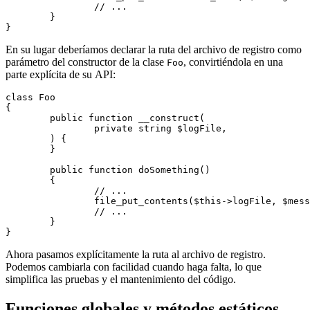
		// ...

	}

En su lugar deberíamos declarar la ruta del archivo de registro como
parámetro del constructor de la clase
, convirtiéndola en una
Foo
parte explícita de su API:
class Foo

{

	public function __construct(

		private string $logFile,

	) {

	}

	public function doSomething()

	{

		// ...

		file_put_contents($this->logFile, $message . "\n", FILE_APPEND);

		// ...

	}

Ahora pasamos explícitamente la ruta al archivo de registro.
Podemos cambiarla con facilidad cuando haga falta, lo que
simplifica las pruebas y el mantenimiento del código.
Funciones globales y métodos estáticos