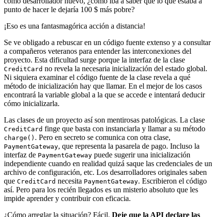
como desarrollador nuevo, ¿cómo iba a saber que lo que estaba a
punto de hacer le dejaría 100 $ más pobre?
¡Eso es una fantasmagórica acción a distancia!
Se ve obligado a rebuscar en un código fuente extenso y a consultar
a compañeros veteranos para entender las interconexiones del
proyecto. Esta dificultad surge porque la interfaz de la clase
no revela la necesaria inicialización del estado global.
CreditCard
Ni siquiera examinar el código fuente de la clase revela a qué
método de inicialización hay que llamar. En el mejor de los casos
encontrará la variable global a la que se accede e intentará deducir
cómo inicializarla.
Las clases de un proyecto así son mentirosas patológicas. La clase
finge que basta con instanciarla y llamar a su método
CreditCard
. Pero en secreto se comunica con otra clase,
charge()
, que representa la pasarela de pago. Incluso la
PaymentGateway
interfaz de
puede sugerir una inicialización
PaymentGateway
independiente cuando en realidad quizá saque las credenciales de un
archivo de configuración, etc. Los desarrolladores originales saben
que
necesita
. Escribieron el código
CreditCard
PaymentGateway
así. Pero para los recién llegados es un misterio absoluto que les
impide aprender y contribuir con eficacia.
¿Cómo arreglar la situación? Fácil.
Deje que la API declare las