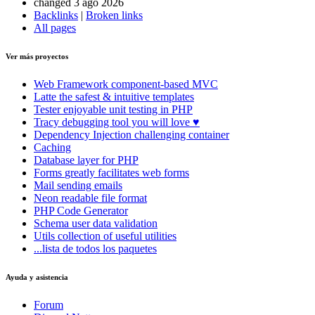
changed 3 ago 2026
Backlinks
|
Broken links
All pages
Ver más proyectos
Web Framework
component-based MVC
Latte
the safest & intuitive templates
Tester
enjoyable unit testing in PHP
Tracy
debugging tool you will love ♥
Dependency Injection
challenging container
Caching
Database
layer for PHP
Forms
greatly facilitates web forms
Mail
sending emails
Neon
readable file format
PHP Code Generator
Schema
user data validation
Utils
collection of useful utilities
...lista de todos los paquetes
Ayuda y asistencia
Forum