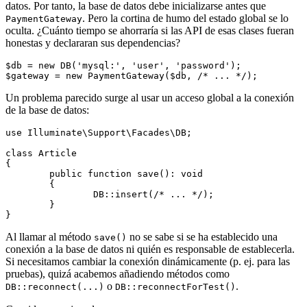
datos. Por tanto, la base de datos debe inicializarse antes que
. Pero la cortina de humo del estado global se lo
PaymentGateway
oculta. ¿Cuánto tiempo se ahorraría si las API de esas clases fueran
honestas y declararan sus dependencias?
$db = new DB('mysql:', 'user', 'password');

Un problema parecido surge al usar un acceso global a la conexión
de la base de datos:
use Illuminate\Support\Facades\DB;

class Article

{

	public function save(): void

	{

		DB::insert(/* ... */);

	}

Al llamar al método
no se sabe si se ha establecido una
save()
conexión a la base de datos ni quién es responsable de establecerla.
Si necesitamos cambiar la conexión dinámicamente (p. ej. para las
pruebas), quizá acabemos añadiendo métodos como
o
.
DB::reconnect(...)
DB::reconnectForTest()