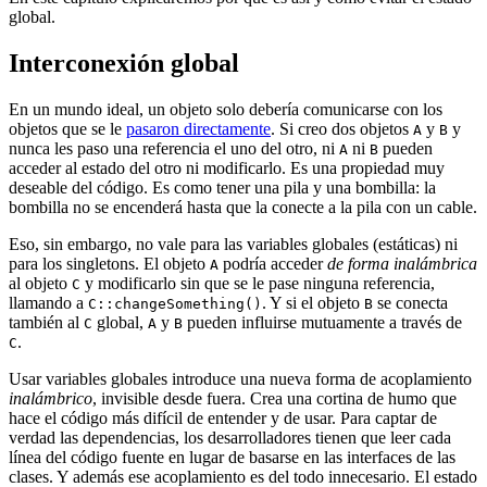
global.
Interconexión global
En un mundo ideal, un objeto solo debería comunicarse con los
objetos que se le
pasaron directamente
. Si creo dos objetos
y
y
A
B
nunca les paso una referencia el uno del otro, ni
ni
pueden
A
B
acceder al estado del otro ni modificarlo. Es una propiedad muy
deseable del código. Es como tener una pila y una bombilla: la
bombilla no se encenderá hasta que la conecte a la pila con un cable.
Eso, sin embargo, no vale para las variables globales (estáticas) ni
para los singletons. El objeto
podría acceder
de forma inalámbrica
A
al objeto
y modificarlo sin que se le pase ninguna referencia,
C
llamando a
. Y si el objeto
se conecta
C::changeSomething()
B
también al
global,
y
pueden influirse mutuamente a través de
C
A
B
.
C
Usar variables globales introduce una nueva forma de acoplamiento
inalámbrico
, invisible desde fuera. Crea una cortina de humo que
hace el código más difícil de entender y de usar. Para captar de
verdad las dependencias, los desarrolladores tienen que leer cada
línea del código fuente en lugar de basarse en las interfaces de las
clases. Y además ese acoplamiento es del todo innecesario. El estado