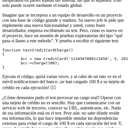
inesperados en partes lejanas del sistema, sin que lo sepamos. Esto
solo puede ocurrir mediante el estado global.
Imagine que se incorpora a un equipo de desarrollo en un proyecto
con una base de código grande y madura. Su nuevo jefe le pide que
implemente una nueva funcionalidad y usted, como buen
desarrollador, empieza escribiendo un test. Pero, como es nuevo en
el proyecto, hace un montón de pruebas exploratorias del tipo “qué
pasa si llamo a este método”. Y prueba a escribir el siguiente test:
function testCreditCardCharge()

{

	$cc = new CreditCard('1234567890123456', 5, 2028); // el número de su tarjeta

	$cc->charge(100);

Ejecuta el código, quizá varias veces, y al cabo de un rato ve en el
móvil notificaciones del banco: ¡se han cargado 100 $ a su tarjeta de
crédito en cada ejecución! 🤦‍♂️
¿Cómo demonios pudo el test provocar un cargo real? Operar con
una tarjeta de crédito no es sencillo. Hay que comunicarse con un
servicio web de terceros, conocer su URL, autenticarse, etc. Nada
de esa información está en el test. Peor aún: no sabe dónde reside
esa información, lo que hace imposible simular las dependencias
externas para evitar el cargo de 100 $ en cada ejecución del test. Y,