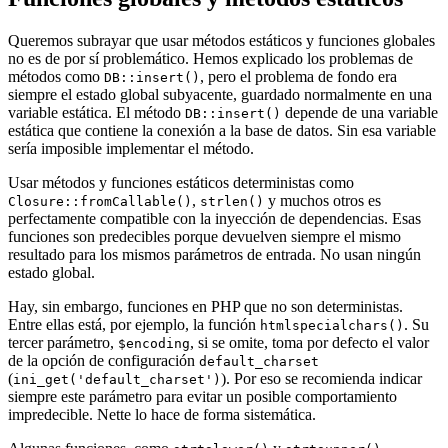
Queremos subrayar que usar métodos estáticos y funciones globales
no es de por sí problemático. Hemos explicado los problemas de
métodos como
, pero el problema de fondo era
DB::insert()
siempre el estado global subyacente, guardado normalmente en una
variable estática. El método
depende de una variable
DB::insert()
estática que contiene la conexión a la base de datos. Sin esa variable
sería imposible implementar el método.
Usar métodos y funciones estáticos deterministas como
,
y muchos otros es
Closure::fromCallable()
strlen()
perfectamente compatible con la inyección de dependencias. Esas
funciones son predecibles porque devuelven siempre el mismo
resultado para los mismos parámetros de entrada. No usan ningún
estado global.
Hay, sin embargo, funciones en PHP que no son deterministas.
Entre ellas está, por ejemplo, la función
. Su
htmlspecialchars()
tercer parámetro,
, si se omite, toma por defecto el valor
$encoding
de la opción de configuración
default_charset
(
). Por eso se recomienda indicar
ini_get('default_charset')
siempre este parámetro para evitar un posible comportamiento
impredecible. Nette lo hace de forma sistemática.