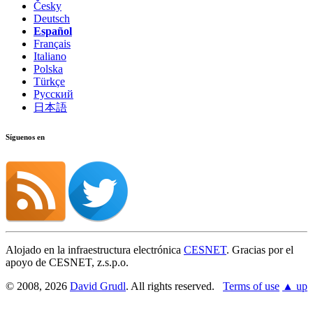
Česky
Deutsch
Español
Français
Italiano
Polska
Türkçe
Русский
日本語
Síguenos en
Alojado en la infraestructura electrónica
CESNET
. Gracias por el
apoyo de CESNET, z.s.p.o.
© 2008, 2026
David Grudl
. All rights reserved.
Terms of use
▲ up