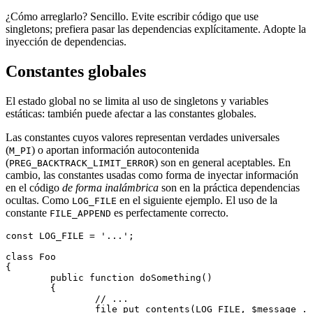
¿Cómo arreglarlo? Sencillo. Evite escribir código que use
singletons; prefiera pasar las dependencias explícitamente. Adopte la
inyección de dependencias.
Constantes globales
El estado global no se limita al uso de singletons y variables
estáticas: también puede afectar a las constantes globales.
Las constantes cuyos valores representan verdades universales
(
) o aportan información autocontenida
M_PI
(
) son en general aceptables. En
PREG_BACKTRACK_LIMIT_ERROR
cambio, las constantes usadas como forma de inyectar información
en el código
de forma inalámbrica
son en la práctica dependencias
ocultas. Como
en el siguiente ejemplo. El uso de la
LOG_FILE
constante
es perfectamente correcto.
FILE_APPEND
const LOG_FILE = '...';

class Foo

{

	public function doSomething()

	{

		// ...

		file_put_contents(LOG_FILE, $message . "\n", FILE_APPEND);
