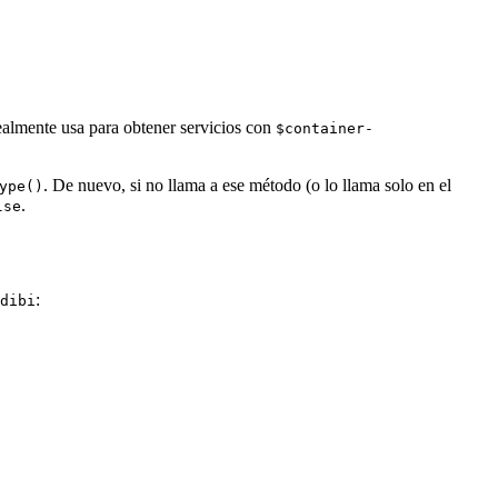
realmente usa para obtener servicios con
$container-
. De nuevo, si no llama a ese método (o lo llama solo en el
ype()
.
lse
:
dibi