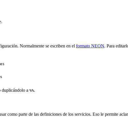
e.
nfiguración. Normalmente se escriben en el
formato NEON
. Para edita
es
s
o duplicándolo a
.
%%
ar como parte de las definiciones de los servicios. Eso le permite aclar