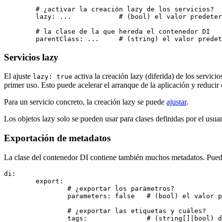
	# ¿activar la creación lazy de los servicios?

	lazy: ...            # (bool) el valor predeterminado es false

	# la clase de la que hereda el contenedor DI

Servicios lazy
El ajuste
activa la creación lazy (diferida) de los servic
lazy: true
primer uso. Esto puede acelerar el arranque de la aplicación y reducir
Para un servicio concreto, la creación lazy se puede
ajustar
.
Los objetos lazy solo se pueden usar para clases definidas por el usua
Exportación de metadatos
La clase del contenedor DI contiene también muchos metadatos. Pued
di:

	export:

		# ¿exportar los parámetros?

		parameters: false   # (bool) el valor predeterminado es true

		# ¿exportar las etiquetas y cuáles?

		tags:               # (string[]|bool) de forma predeterminada, todas
