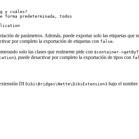
ortación de parámetros. Además, puede exportar solo las etiquetas que 
ctivar por completo la exportación de etiquetas con
.
false
merando solo las clases que realmente pide con
$container->getByT
), puede desactivar por completo la exportación de tipos con
cation
fa
 extensión DI
bajo el nombre
Dibi\Bridges\Nette\DibiExtension3