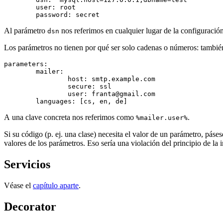
	user: root

Al parámetro
nos referimos en cualquier lugar de la configuració
dsn
Los parámetros no tienen por qué ser solo cadenas o números: tambié
parameters:

	mailer:

		host: smtp.example.com

		secure: ssl

		user: franta@gmail.com

A una clave concreta nos referimos como
.
%mailer.user%
Si su código (p. ej. una clase) necesita el valor de un parámetro, páse
valores de los parámetros. Eso sería una violación del principio de la
Servicios
Véase el
capítulo aparte
.
Decorator