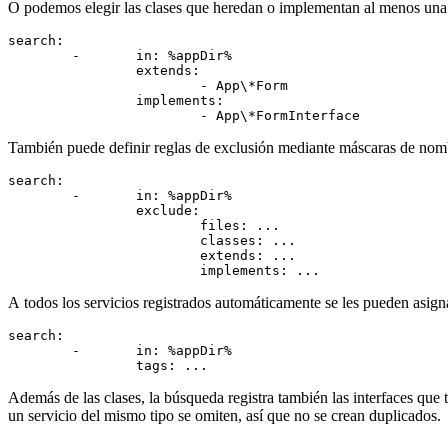
O podemos elegir las clases que heredan o implementan al menos una d
search:

	-	in: %appDir%

		extends:

			- App\*Form

		implements:

También puede definir reglas de exclusión mediante máscaras de nombr
search:

	-	in: %appDir%

		exclude:

			files: ...

			classes: ...

			extends: ...

A todos los servicios registrados automáticamente se les pueden asigna
search:

	-	in: %appDir%

Además de las clases, la búsqueda registra también las interfaces qu
un servicio del mismo tipo se omiten, así que no se crean duplicados.