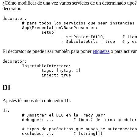
¿Cómo modificar de una vez varios servicios de un determinado tipo? 
decorator.
decorator:

	# para todos los servicios que sean instancias de esta clase o interfaz

	App\Presentation\BasePresenter:

		setup:

			- setProjectId(10)       # llama a este método

El decorator se puede usar también para poner
etiquetas
o para activar
decorator:

	InjectableInterface:

		tags: [mytag: 1]

DI
Ajustes técnicos del contenedor DI.
di:

	# ¿mostrar el DIC en la Tracy Bar?

	debugger: ...        # (bool) de forma predeterminada se autodetecta (activado si Tracy está presente)

	# tipos de parámetros que nunca se autoconectan

	excluded: ...        # (string[])
