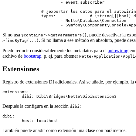
			- event.subscriber

		# ¿exportar los datos para el autowiring y cuáles?

		types:              # (string[]|bool) de forma predeterminada, todos

			- Nette\Database\Connection

Si no usa
, puede desactivar la exp
$container->getParameters()
. Si no llama a ese método en absoluto, puede desa
>findByTag(...)
Puede reducir considerablemente los metadatos para el
autowiring
enu
archivo de
bootstrap
, p. ej. para obtener
Nette\Application\Appli
Extensiones
Registro de extensiones DI adicionales. Así se añade, por ejemplo, la
extensions:

Después la configura en la sección
:
dibi
dibi:

También puede añadir como extensión una clase con parámetros: