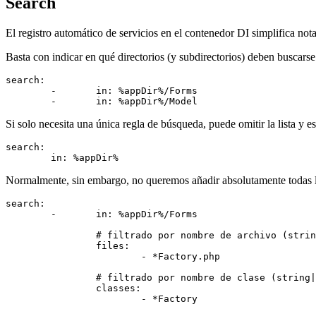
Search
El registro automático de servicios en el contenedor DI simplifica not
Basta con indicar en qué directorios (y subdirectorios) deben buscarse 
search:

	-	in: %appDir%/Forms

Si solo necesita una única regla de búsqueda, puede omitir la lista y e
search:

Normalmente, sin embargo, no queremos añadir absolutamente todas las 
search:

	-	in: %appDir%/Forms

		# filtrado por nombre de archivo (string|string[])

		files:

			- *Factory.php

		# filtrado por nombre de clase (string|string[])

		classes:
