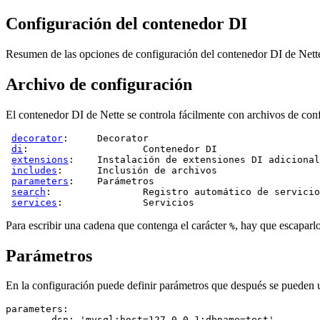
Configuración del contenedor DI
Resumen de las opciones de configuración del contenedor DI de Nett
Archivo de configuración
El contenedor DI de Nette se controla fácilmente con archivos de co
decorator
: 	
Decorator
di
: 			
Contenedor DI
extensions
: 	
Instalación de extensiones DI adicional
includes
: 	
Inclusión de archivos
parameters
: 	
Parámetros
search
: 		
Registro automático de servicio
services
: 		
Servicios
Para escribir una cadena que contenga el carácter
, hay que escaparl
%
Parámetros
En la configuración puede definir parámetros que después se pueden us
parameters:

	dsn: 'mysql:host=127.0.0.1;dbname=test'
