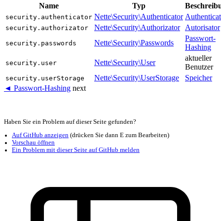
Name
Typ
Beschreib
Nette\Security\Authenticator
Authenticat
security.authenticator
Nette\Security\Authorizator
Autorisator
security.authorizator
Passwort-
Nette\Security\Passwords
security.passwords
Hashing
aktueller
Nette\Security\User
security.user
Benutzer
Nette\Security\UserStorage
Speicher
security.userStorage
◄ Passwort-Hashing
next