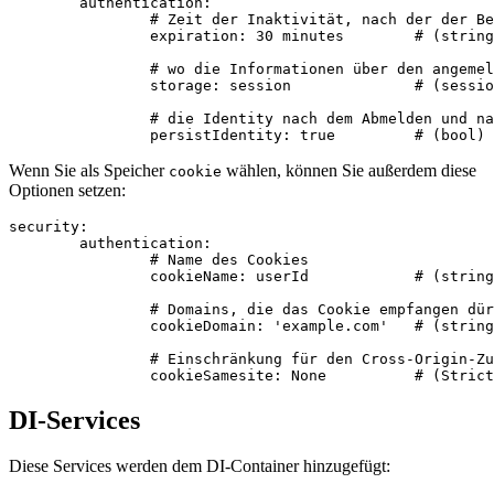
	authentication:

		# Zeit der Inaktivität, nach der der Benutzer abgemeldet wird

		expiration: 30 minutes        # (string) standardmäßig nicht gesetzt

		# wo die Informationen über den angemeldeten Benutzer gespeichert werden

		storage: session              # (session|cookie) Standard ist session

		# die Identity nach dem Abmelden und nach dem Ablauf verfügbar halten

Wenn Sie als Speicher
wählen, können Sie außerdem diese
cookie
Optionen setzen:
security:

	authentication:

		# Name des Cookies

		cookieName: userId            # (string) Standardwert ist userid

		# Domains, die das Cookie empfangen dürfen

		cookieDomain: 'example.com'   # (string|domain)

		# Einschränkung für den Cross-Origin-Zugriff

DI-Services
Diese Services werden dem DI-Container hinzugefügt: