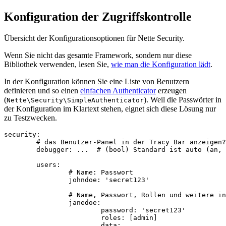
Konfiguration der Zugriffskontrolle
Übersicht der Konfigurationsoptionen für Nette Security.
Wenn Sie nicht das gesamte Framework, sondern nur diese
Bibliothek verwenden, lesen Sie,
wie man die Konfiguration lädt
.
In der Konfiguration können Sie eine Liste von Benutzern
definieren und so einen
einfachen Authenticator
erzeugen
(
). Weil die Passwörter in
Nette\Security\SimpleAuthenticator
der Konfiguration im Klartext stehen, eignet sich diese Lösung nur
zu Testzwecken.
security:

	# das Benutzer-Panel in der Tracy Bar anzeigen?

	debugger: ...  # (bool) Standard ist auto (an, wenn Tracy aktiv ist)

	users:

		# Name: Passwort

		johndoe: 'secret123'

		# Name, Passwort, Rollen und weitere in der Identity verfügbare Daten

		janedoe:

			password: 'secret123'

			roles: [admin]
