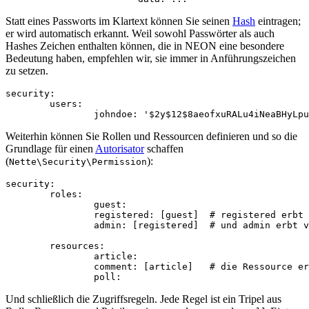
Statt eines Passworts im Klartext können Sie seinen
Hash
eintragen;
er wird automatisch erkannt. Weil sowohl Passwörter als auch
Hashes Zeichen enthalten können, die in NEON eine besondere
Bedeutung haben, empfehlen wir, sie immer in Anführungszeichen
zu setzen.
security:

	users:

Weiterhin können Sie Rollen und Ressourcen definieren und so die
Grundlage für einen
Autorisator
schaffen
(
):
Nette\Security\Permission
security:

	roles:

		guest:

		registered: [guest]  # registered erbt von guest

		admin: [registered]  # und admin erbt von registered

	resources:

		article:

		comment: [article]   # die Ressource erbt von article

Und schließlich die Zugriffsregeln. Jede Regel ist ein Tripel aus