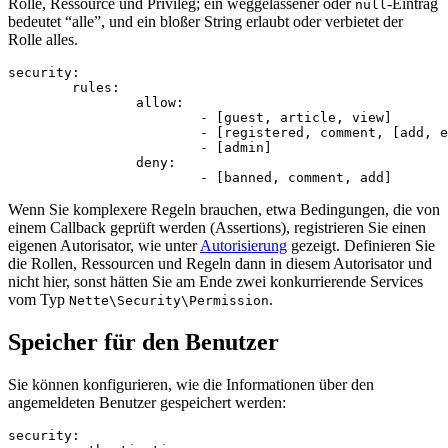
Rolle, Ressource und Privileg; ein weggelassener oder
-Eintrag
null
bedeutet “alle”, und ein bloßer String erlaubt oder verbietet der
Rolle alles.
security:

	rules:

		allow:

			- [guest, article, view]              # Rolle, Ressource, Privileg

			- [registered, comment, [add, edit]]  # eine Liste bedeutet mehrere Werte

			- [admin]                             # admin darf alles

		deny:

Wenn Sie komplexere Regeln brauchen, etwa Bedingungen, die von
einem Callback geprüft werden (Assertions), registrieren Sie einen
eigenen Autorisator, wie unter
Autorisierung
gezeigt. Definieren Sie
die Rollen, Ressourcen und Regeln dann in diesem Autorisator und
nicht hier, sonst hätten Sie am Ende zwei konkurrierende Services
vom Typ
.
Nette\Security\Permission
Speicher für den Benutzer
Sie können konfigurieren, wie die Informationen über den
angemeldeten Benutzer gespeichert werden:
security:
