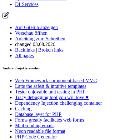
DI-Services
Auf GitHub anzeigen
Vorschau öffnen
Anleitung zum Schreiben
changed 03.08.2026
Backlinks
|
Broken links
All pages
Andere Projekte ansehen
Web Framework
component-based MVC
Latte
the safest & intuitive templates
Tester
enjoyable unit testing in PHP
Tracy
debugging tool you will love ♥
Dependency Injection
challenging container
Caching
Database
layer for PHP
Forms
greatly facilitates web forms
Mail
sending emails
Neon
readable file format
PHP Code Generator