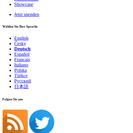
Showcase
Jetzt spenden
Wählen Sie Ihre Sprache
English
Česky
Deutsch
Español
Français
Italiano
Polska
Türkçe
Русский
日本語
Folgen Sie uns