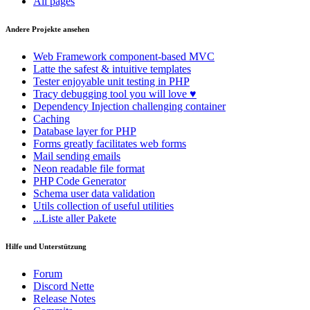
All pages
Andere Projekte ansehen
Web Framework
component-based MVC
Latte
the safest & intuitive templates
Tester
enjoyable unit testing in PHP
Tracy
debugging tool you will love ♥
Dependency Injection
challenging container
Caching
Database
layer for PHP
Forms
greatly facilitates web forms
Mail
sending emails
Neon
readable file format
PHP Code Generator
Schema
user data validation
Utils
collection of useful utilities
...Liste aller Pakete
Hilfe und Unterstützung
Forum
Discord Nette
Release Notes