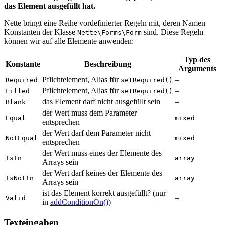
das Element ausgefüllt hat.
Nette bringt eine Reihe vordefinierter Regeln mit, deren Namen
Konstanten der Klasse
sind. Diese Regeln
Nette\Forms\Form
können wir auf alle Elemente anwenden:
Typ des
Konstante
Beschreibung
Arguments
Pflichtelement, Alias für
–
Required
setRequired()
Pflichtelement, Alias für
–
Filled
setRequired()
das Element darf nicht ausgefüllt sein
–
Blank
der Wert muss dem Parameter
Equal
mixed
entsprechen
der Wert darf dem Parameter nicht
NotEqual
mixed
entsprechen
der Wert muss eines der Elemente des
IsIn
array
Arrays sein
der Wert darf keines der Elemente des
IsNotIn
array
Arrays sein
ist das Element korrekt ausgefüllt? (nur
–
Valid
in
addConditionOn()
)
Texteingaben