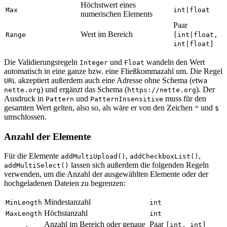
Höchstwert eines
Max
int|float
numerischen Elements
Paar
Wert im Bereich
Range
[int|float,
int|float]
Die Validierungsregeln
und
wandeln den Wert
Integer
Float
automatisch in eine ganze bzw. eine Fließkommazahl um. Die Regel
akzeptiert außerdem auch eine Adresse ohne Schema (etwa
URL
) und ergänzt das Schema (
). Der
nette.org
https://nette.org
Ausdruck in
und
muss für den
Pattern
PatternInsensitive
gesamten Wert gelten, also so, als wäre er von den Zeichen
und
^
$
umschlossen.
Anzahl der Elemente
Für die Elemente
,
,
addMultiUpload()
addCheckboxList()
lassen sich außerdem die folgenden Regeln
addMultiSelect()
verwenden, um die Anzahl der ausgewählten Elemente oder der
hochgeladenen Dateien zu begrenzen:
Mindestanzahl
MinLength
int
Höchstanzahl
MaxLength
int
Anzahl im Bereich oder genaue
Paar
[int, int]