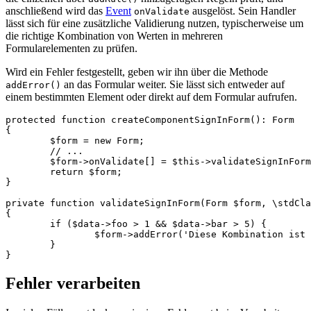
anschließend wird das
Event
ausgelöst. Sein Handler
onValidate
lässt sich für eine zusätzliche Validierung nutzen, typischerweise um
die richtige Kombination von Werten in mehreren
Formularelementen zu prüfen.
Wird ein Fehler festgestellt, geben wir ihn über die Methode
an das Formular weiter. Sie lässt sich entweder auf
addError()
einem bestimmten Element oder direkt auf dem Formular aufrufen.
protected function createComponentSignInForm(): Form

{

	$form = new Form;

	// ...

	$form->onValidate[] = $this->validateSignInForm(...);

	return $form;

}

private function validateSignInForm(Form $form, \stdCla
{

	if ($data->foo > 1 && $data->bar > 5) {

		$form->addError('Diese Kombination ist nicht möglich.');

	}

Fehler verarbeiten