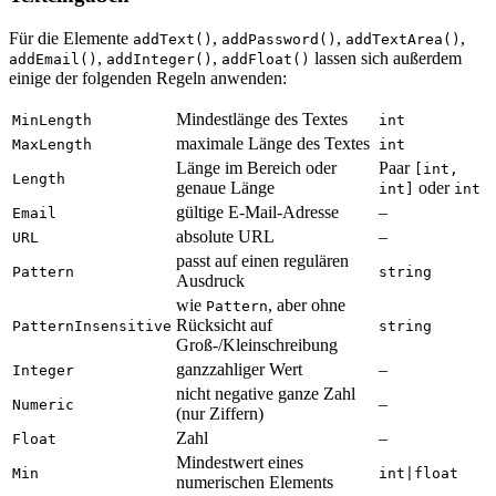
Für die Elemente
,
,
,
addText()
addPassword()
addTextArea()
,
,
lassen sich außerdem
addEmail()
addInteger()
addFloat()
einige der folgenden Regeln anwenden:
Mindestlänge des Textes
MinLength
int
maximale Länge des Textes
MaxLength
int
Länge im Bereich oder
Paar
[int,
Length
genaue Länge
oder
int]
int
gültige E-Mail-Adresse
–
Email
absolute URL
–
URL
passt auf einen regulären
Pattern
string
Ausdruck
wie
, aber ohne
Pattern
Rücksicht auf
PatternInsensitive
string
Groß-/Kleinschreibung
ganzzahliger Wert
–
Integer
nicht negative ganze Zahl
–
Numeric
(nur Ziffern)
Zahl
–
Float
Mindestwert eines
Min
int|float
numerischen Elements