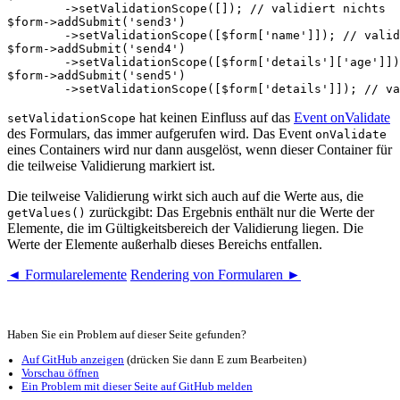
	->setValidationScope([]); // validiert nichts

$form->addSubmit('send3')

	->setValidationScope([$form['name']]); // validiert nur das Element 'name'

$form->addSubmit('send4')

	->setValidationScope([$form['details']['age']]); // validiert nur das Element 'age'

$form->addSubmit('send5')

hat keinen Einfluss auf das
Event onValidate
setValidationScope
des Formulars, das immer aufgerufen wird. Das Event
onValidate
eines Containers wird nur dann ausgelöst, wenn dieser Container für
die teilweise Validierung markiert ist.
Die teilweise Validierung wirkt sich auch auf die Werte aus, die
zurückgibt: Das Ergebnis enthält nur die Werte der
getValues()
Elemente, die im Gültigkeitsbereich der Validierung liegen. Die
Werte der Elemente außerhalb dieses Bereichs entfallen.
◄ Formularelemente
Rendering von Formularen ►