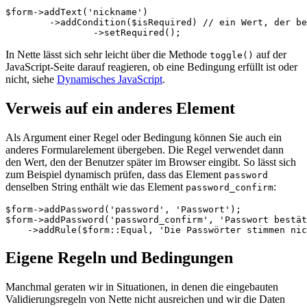
$form->addText('nickname')

	->addCondition($isRequired) // ein Wert, der beim Bauen des Formulars bekannt ist

In Nette lässt sich sehr leicht über die Methode
auf der
toggle()
JavaScript-Seite darauf reagieren, ob eine Bedingung erfüllt ist oder
nicht, siehe
Dynamisches JavaScript
.
Verweis auf ein anderes Element
Als Argument einer Regel oder Bedingung können Sie auch ein
anderes Formularelement übergeben. Die Regel verwendet dann
den Wert, den der Benutzer später im Browser eingibt. So lässt sich
zum Beispiel dynamisch prüfen, dass das Element
password
denselben String enthält wie das Element
:
password_confirm
$form->addPassword('password', 'Passwort');

$form->addPassword('password_confirm', 'Passwort bestät
Eigene Regeln und Bedingungen
Manchmal geraten wir in Situationen, in denen die eingebauten
Validierungsregeln von Nette nicht ausreichen und wir die Daten