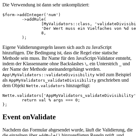
Die Verwendung ist dann sehr unkompliziert:
$form->addInteger('num')

	->addRule(

		[MyValidators::class, 'validateDivisibility'],

		'Der Wert muss ein Vielfaches von %d sein',

		8,

Eigene Validierungsregeln lassen sich auch zu JavaScript
hinzufügen. Die Bedingung ist, dass die Regel eine statische
Methode sein muss. Ihr Name für den JavaScript-Validator entsteht,
indem der Klassenname ohne Backslashes
, ein Unterstrich
und
\
_
der Name der Methode aneinandergehängt werden.
wird zum Beispiel
App\MyValidators::validateDivisibility
als
geschrieben und
AppMyValidators_validateDivisibility
dem Objekt
hinzugefügt:
Nette.validators
Nette.validators['AppMyValidators_validateDivisibility'
	return val % args === 0;

Event onValidate
Nachdem das Formular abgesendet wurde, läuft die Validierung, die
die einzelnen über
hinzugefügten Regeln prüft, und
addRule()