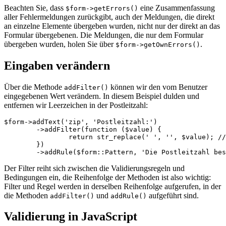
Beachten Sie, dass
eine Zusammenfassung
$form->getErrors()
aller Fehlermeldungen zurückgibt, auch der Meldungen, die direkt
an einzelne Elemente übergeben wurden, nicht nur der direkt an das
Formular übergebenen. Die Meldungen, die nur dem Formular
übergeben wurden, holen Sie über
.
$form->getOwnErrors()
Eingaben verändern
Über die Methode
können wir den vom Benutzer
addFilter()
eingegebenen Wert verändern. In diesem Beispiel dulden und
entfernen wir Leerzeichen in der Postleitzahl:
$form->addText('zip', 'Postleitzahl:')

	->addFilter(function ($value) {

		return str_replace(' ', '', $value); // die Leerzeichen aus der Postleitzahl entfernen

	})

Der Filter reiht sich zwischen die Validierungsregeln und
Bedingungen ein, die Reihenfolge der Methoden ist also wichtig:
Filter und Regel werden in derselben Reihenfolge aufgerufen, in der
die Methoden
und
aufgeführt sind.
addFilter()
addRule()
Validierung in JavaScript