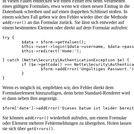
In vielen Fällen entdecken wir einen Fehler erst beim Verarbeiten
eines gültigen Formulars, etwa wenn wir einen neuen Eintrag in die
Datenbank schreiben und auf einen doppelten Schlüssel stoßen. In
einem solchen Fall geben wir den Fehler wieder über die Methode
an das Formular zurück. Sie lässt sich entweder auf
addError()
einem bestimmten Element oder direkt auf dem Formular aufrufen:
try {

	$data = $form->getValues();

	$this->user->login($data->username, $data->password);

	$this->redirect('Home:');

} catch (Nette\Security\AuthenticationException $e) {

	if ($e->getCode() === Nette\Security\Authenticator::InvalidCredential) {

		$form->addError('Ungültiges Passwort.');

	}

Wenn es möglich ist, empfehlen wir, den Fehler direkt dem
Formularelement hinzuzufügen, denn beim Standard-Renderer wird
er dann neben ihm angezeigt.
Sie können
wiederholt aufrufen, um einem Formular
addError()
oder Element mehrere Fehlermeldungen zu übergeben. Holen lassen
sie sich über
.
getErrors()