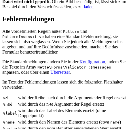
Datei wird nicht geprüft.
Ob ein Bild beschädigt ist, lässt sich zum
Beispiel durch den Versuch feststellen, es zu
laden
.
Fehlermeldungen
Alle vordefinierten Regeln außer
und
Pattern
haben eine Standard-Fehlermeldung, sie
PatternInsensitive
lassen sich also weglassen. Wenn Sie jedoch alle Meldungen selbst
angeben und auf Ihre Bedürfnisse zuschneiden, machen Sie das
Formular benutzerfreundlicher.
Die Standardmeldungen ändern Sie in der
Konfiguration
, indem Sie
die Texte im Array
Nette\Forms\Validator::$messages
anpassen, oder über einen
Übersetzer
.
Im Text der Fehlermeldungen lassen sich die folgenden Platzhalter
verwenden:
wird der Reihe nach durch die Argumente der Regel ersetzt
%d
wird durch das n-te Argument der Regel ersetzt
%n$d
wird durch das Label des Elements ersetzt (ohne
%label
Doppelpunkt)
wird durch den Namen des Elements ersetzt (etwa
)
%name
name
wird durch den vom Benutzer eingegebenen Wert ersetzt
%value