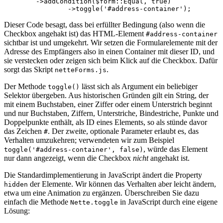
	->addCondition($form::Equal, true)

Dieser Code besagt, dass bei erfüllter Bedingung (also wenn die
Checkbox angehakt ist) das HTML-Element
#address-container
sichtbar ist und umgekehrt. Wir setzen die Formularelemente mit der
Adresse des Empfängers also in einen Container mit dieser ID, und
sie verstecken oder zeigen sich beim Klick auf die Checkbox. Dafür
sorgt das Skript
.
netteForms.js
Der Methode
lässt sich als Argument ein beliebiger
toggle()
Selektor übergeben. Aus historischen Gründen gilt ein String, der
mit einem Buchstaben, einer Ziffer oder einem Unterstrich beginnt
und nur Buchstaben, Ziffern, Unterstriche, Bindestriche, Punkte und
Doppelpunkte enthält, als ID eines Elements, so als stünde davor
das Zeichen
. Der zweite, optionale Parameter erlaubt es, das
#
Verhalten umzukehren; verwendeten wir zum Beispiel
, würde das Element
toggle('#address-container', false)
nur dann angezeigt, wenn die Checkbox
nicht
angehakt ist.
Die Standardimplementierung in JavaScript ändert die Property
der Elemente. Wir können das Verhalten aber leicht ändern,
hidden
etwa um eine Animation zu ergänzen. Überschreiben Sie dazu
einfach die Methode
in JavaScript durch eine eigene
Nette.toggle
Lösung: