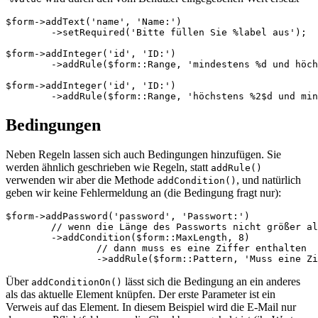
$form->addText('name', 'Name:')

	->setRequired('Bitte füllen Sie %label aus');

$form->addInteger('id', 'ID:')

	->addRule($form::Range, 'mindestens %d und höchstens %d', [5, 10]);

$form->addInteger('id', 'ID:')

Bedingungen
Neben Regeln lassen sich auch Bedingungen hinzufügen. Sie
werden ähnlich geschrieben wie Regeln, statt
addRule()
verwenden wir aber die Methode
, und natürlich
addCondition()
geben wir keine Fehlermeldung an (die Bedingung fragt nur):
$form->addPassword('password', 'Passwort:')

	// wenn die Länge des Passworts nicht größer als 8 ist

	->addCondition($form::MaxLength, 8)

		// dann muss es eine Ziffer enthalten

Über
lässt sich die Bedingung an ein anderes
addConditionOn()
als das aktuelle Element knüpfen. Der erste Parameter ist ein
Verweis auf das Element. In diesem Beispiel wird die E-Mail nur