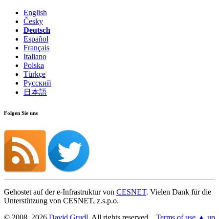
English
Česky
Deutsch
Español
Français
Italiano
Polska
Türkçe
Русский
日本語
Folgen Sie uns
Gehostet auf der e-Infrastruktur von
CESNET
. Vielen Dank für die
Unterstützung von CESNET, z.s.p.o.
© 2008, 2026
David Grudl
. All rights reserved.
Terms of use
▲ up