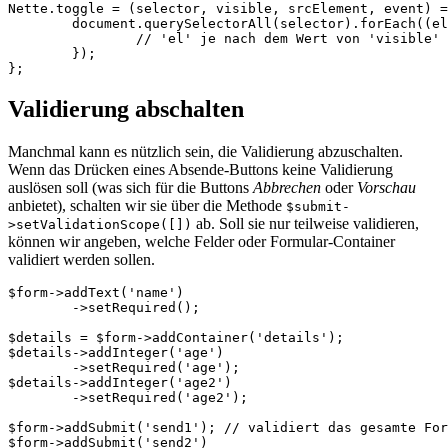
Nette.toggle = (selector, visible, srcElement, event) =
	document.querySelectorAll(selector).forEach((el) => {

		// 'el' je nach dem Wert von 'visible' verstecken oder anzeigen

	});

Validierung abschalten
Manchmal kann es nützlich sein, die Validierung abzuschalten.
Wenn das Drücken eines Absende-Buttons keine Validierung
auslösen soll (was sich für die Buttons
Abbrechen
oder
Vorschau
anbietet), schalten wir sie über die Methode
$submit-
ab. Soll sie nur teilweise validieren,
>setValidationScope([])
können wir angeben, welche Felder oder Formular-Container
validiert werden sollen.
$form->addText('name')

	->setRequired();

$details = $form->addContainer('details');

$details->addInteger('age')

	->setRequired('age');

$details->addInteger('age2')

	->setRequired('age2');

$form->addSubmit('send1'); // validiert das gesamte For
$form->addSubmit('send2')
