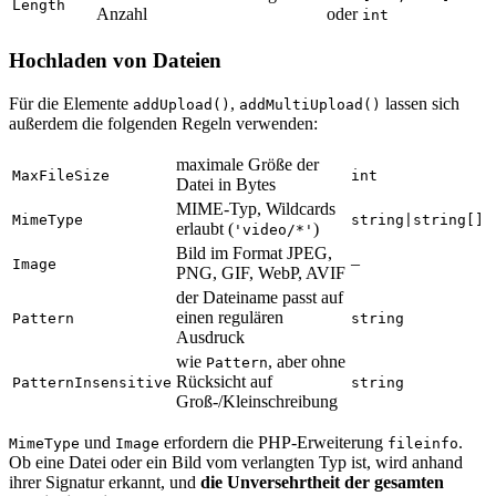
Length
Anzahl
oder
int
Hochladen von Dateien
Für die Elemente
,
lassen sich
addUpload()
addMultiUpload()
außerdem die folgenden Regeln verwenden:
maximale Größe der
MaxFileSize
int
Datei in Bytes
MIME-Typ, Wildcards
MimeType
string|string[]
erlaubt (
)
'video/*'
Bild im Format JPEG,
–
Image
PNG, GIF, WebP, AVIF
der Dateiname passt auf
einen regulären
Pattern
string
Ausdruck
wie
, aber ohne
Pattern
Rücksicht auf
PatternInsensitive
string
Groß-/Kleinschreibung
und
erfordern die PHP-Erweiterung
.
MimeType
Image
fileinfo
Ob eine Datei oder ein Bild vom verlangten Typ ist, wird anhand
ihrer Signatur erkannt, und
die Unversehrtheit der gesamten