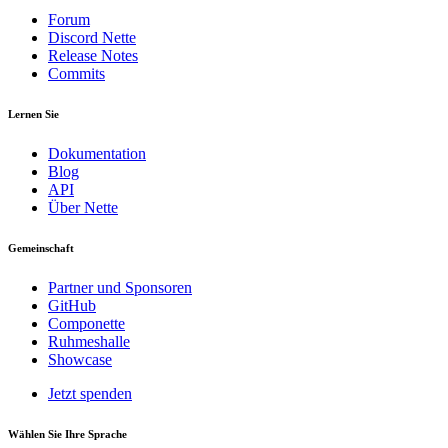
Forum
Discord Nette
Release Notes
Commits
Lernen Sie
Dokumentation
Blog
API
Über Nette
Haben Sie ein Problem auf dieser Seite gefunden?
Gemeinschaft
Auf GitHub anzeigen
(drücken Sie dann E zum Bearbeiten)
Partner und Sponsoren
Vorschau öffnen
GitHub
Ein Problem mit dieser Seite auf GitHub melden
Componette
Ruhmeshalle
Showcase
Jetzt spenden
Wählen Sie Ihre Sprache