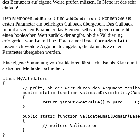
des Benutzers auf eigene Weise prüfen müssen. In Nette ist das sehr
einfach!
Den Methoden
und
können Sie als
addRule()
addCondition()
ersten Parameter ein beliebiges Callback übergeben. Das Callback
nimmt als ersten Parameter das Element selbst entgegen und gibt
einen booleschen Wert zurück, der angibt, ob die Validierung
erfolgreich war. Beim Hinzufügen einer Regel über
addRule()
lassen sich weitere Argumente angeben, die dann als zweiter
Parameter übergeben werden.
Eine eigene Sammlung von Validatoren lässt sich also als Klasse mit
statischen Methoden schreiben:
class MyValidators

{

	// prüft, ob der Wert durch das Argument teilbar ist

	public static function validateDivisibility(BaseControl $input, $arg): bool

	{

		return $input->getValue() % $arg === 0;

	}

	public static function validateEmailDomain(BaseControl $input, $domain)

	{

		// weitere Validatoren

	}
