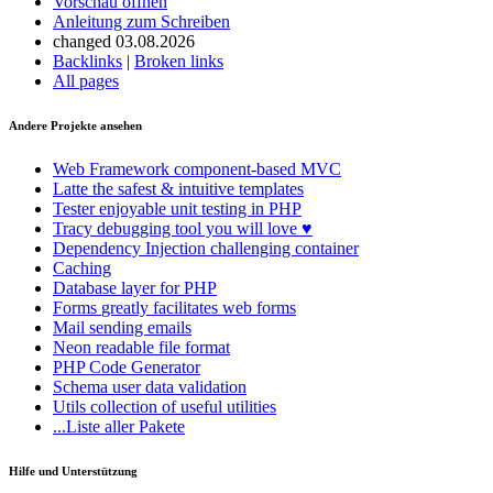
Vorschau öffnen
Anleitung zum Schreiben
changed 03.08.2026
Backlinks
|
Broken links
All pages
Andere Projekte ansehen
Web Framework
component-based MVC
Latte
the safest & intuitive templates
Tester
enjoyable unit testing in PHP
Tracy
debugging tool you will love ♥
Dependency Injection
challenging container
Caching
Database
layer for PHP
Forms
greatly facilitates web forms
Mail
sending emails
Neon
readable file format
PHP Code Generator
Schema
user data validation
Utils
collection of useful utilities
...Liste aller Pakete
Hilfe und Unterstützung