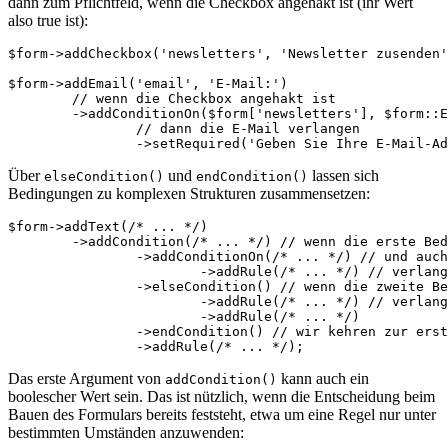
dann zum Pflichtfeld, wenn die Checkbox angehakt ist (ihr Wert
also true ist):
$form->addCheckbox('newsletters', 'Newsletter zusenden'
$form->addEmail('email', 'E-Mail:')

	// wenn die Checkbox angehakt ist

	->addConditionOn($form['newsletters'], $form::Equal, true)

		// dann die E-Mail verlangen

Über
und
lassen sich
elseCondition()
endCondition()
Bedingungen zu komplexen Strukturen zusammensetzen:
$form->addText(/* ... */)

	->addCondition(/* ... */) // wenn die erste Bedingung erfüllt ist

		->addConditionOn(/* ... */) // und auch die zweite Bedingung an einem anderen Element

			->addRule(/* ... */) // verlange diese Regel

		->elseCondition() // wenn die zweite Bedingung nicht erfüllt ist

			->addRule(/* ... */) // verlange diese Regeln

			->addRule(/* ... */)

		->endCondition() // wir kehren zur ersten Bedingung zurück

Das erste Argument von
kann auch ein
addCondition()
boolescher Wert sein. Das ist nützlich, wenn die Entscheidung beim
Bauen des Formulars bereits feststeht, etwa um eine Regel nur unter
bestimmten Umständen anzuwenden: