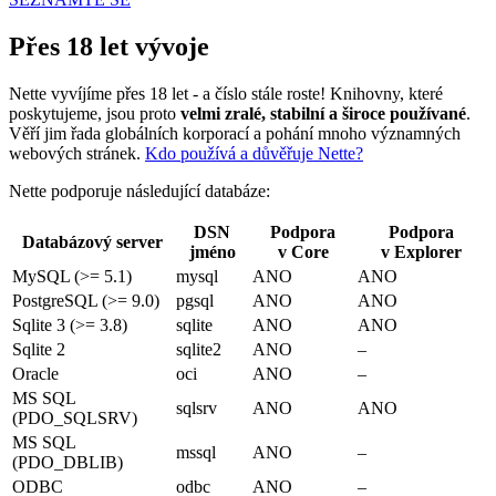
Přes 18 let vývoje
Nette vyvíjíme přes 18 let - a číslo stále roste! Knihovny, které
poskytujeme, jsou proto
velmi zralé, stabilní a široce používané
.
Věří jim řada globálních korporací a pohání mnoho významných
webových stránek.
Kdo používá a důvěřuje Nette?
Nette podporuje následující databáze:
DSN
Podpora
Podpora
Databázový server
jméno
v Core
v Explorer
MySQL (>= 5.1)
mysql
ANO
ANO
PostgreSQL (>= 9.0)
pgsql
ANO
ANO
Sqlite 3 (>= 3.8)
sqlite
ANO
ANO
Sqlite 2
sqlite2
ANO
–
Oracle
oci
ANO
–
MS SQL
sqlsrv
ANO
ANO
(PDO_SQLSRV)
MS SQL
mssql
ANO
–
(PDO_DBLIB)
ODBC
odbc
ANO
–