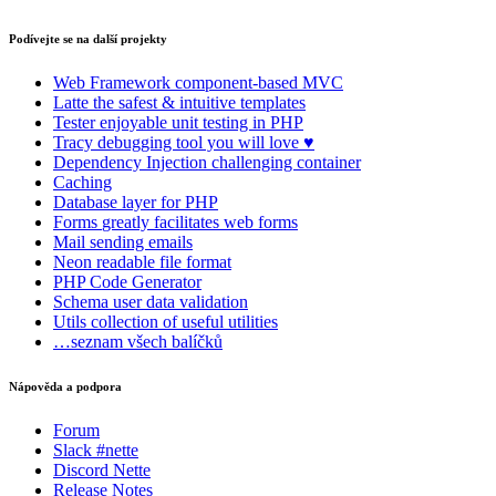
Podívejte se na další projekty
Web Framework
component-based MVC
Latte
the safest & intuitive templates
Tester
enjoyable unit testing in PHP
Tracy
debugging tool you will love ♥
Dependency Injection
challenging container
Caching
Database
layer for PHP
Forms
greatly facilitates web forms
Mail
sending emails
Neon
readable file format
PHP Code Generator
Schema
user data validation
Utils
collection of useful utilities
…seznam všech balíčků
Nápověda a podpora
Forum
Slack #nette
Discord Nette
Release Notes