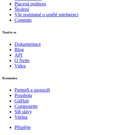
Placená podpora
Školení
Vše podstatné o umělé inteligenci
Commits
Naučte se
Dokumentace
Blog
API
O Nette
Videa
Komunita
Partneři a sponzoři
Posobota
GitHub
Componette
Síň slávy
Vitrína
Přispějte