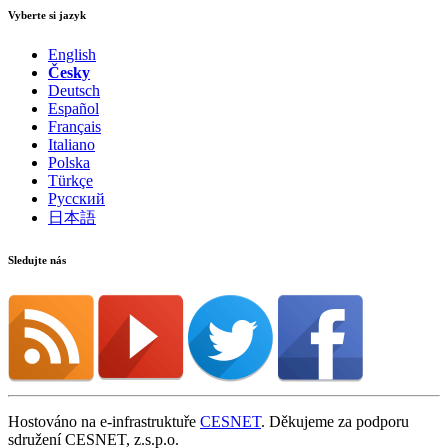
Vyberte si jazyk
English
Česky
Deutsch
Español
Français
Italiano
Polska
Türkçe
Русский
日本語
Sledujte nás
Hostováno na e-infrastruktuře
CESNET
. Děkujeme za podporu
sdružení CESNET, z.s.p.o.