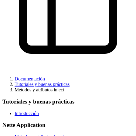
¿Ha encontrado algún problema en esta página?
Mostrar en GitHub
(luego pulse E para editar)
Abrir vista previa
Informar de un problema con esta página en GitHub
Documentación
Tutoriales y buenas prácticas
Métodos y atributos inject
Tutoriales y buenas prácticas
Introducción
Nette Application