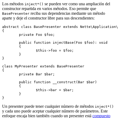
Los métodos
se pueden ver como una ampliación del
inject*()
constructor repartida en varios métodos. Eso permite que
reciba sus dependencias mediante un método
BasePresenter
aparte y deje el constructor libre para sus descendientes:
abstract class BasePresenter extends Nette\Application\
{

	private Foo $foo;

	public function injectBase(Foo $foo): void

	{

		$this->foo = $foo;

	}

}

class MyPresenter extends BasePresenter

{

	private Bar $bar;

	public function __construct(Bar $bar)

	{

		$this->bar = $bar;

	}

Un presenter puede tener cualquier número de métodos
inject*()
y cada uno puede aceptar cualquier número de parámetros. Este
enfoque encaja bien también cuando un presenter está
compuesto