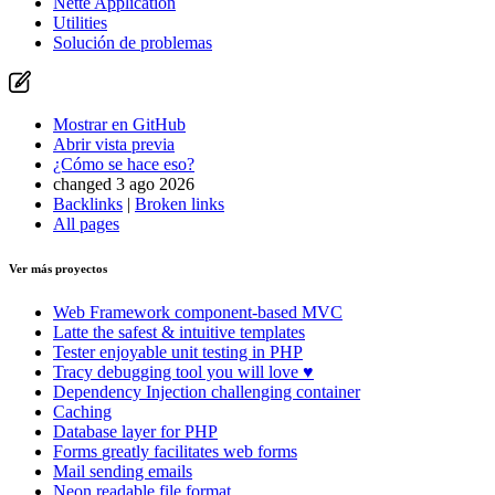
Nette Application
Utilities
Solución de problemas
Mostrar en GitHub
Abrir vista previa
¿Cómo se hace eso?
changed 3 ago 2026
Backlinks
|
Broken links
All pages
Ver más proyectos
Web Framework
component-based MVC
Latte
the safest & intuitive templates
Tester
enjoyable unit testing in PHP
Tracy
debugging tool you will love ♥
Dependency Injection
challenging container
Caching
Database
layer for PHP
Forms
greatly facilitates web forms
Mail
sending emails
Neon
readable file format