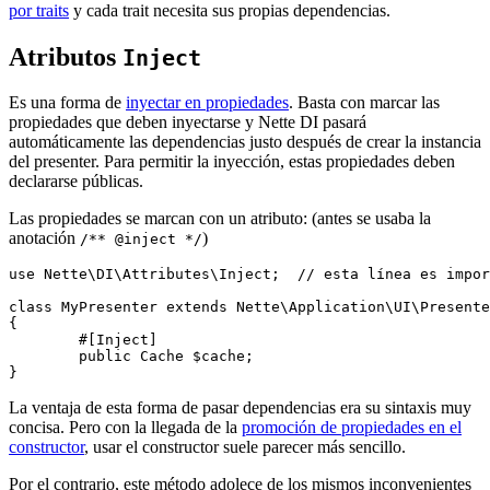
por traits
y cada trait necesita sus propias dependencias.
Atributos
Inject
Es una forma de
inyectar en propiedades
. Basta con marcar las
propiedades que deben inyectarse y Nette DI pasará
automáticamente las dependencias justo después de crear la instancia
del presenter. Para permitir la inyección, estas propiedades deben
declararse públicas.
Las propiedades se marcan con un atributo: (antes se usaba la
anotación
)
/** @inject */
use Nette\DI\Attributes\Inject;  // esta línea es impor
class MyPresenter extends Nette\Application\UI\Presente
{

	#[Inject]

	public Cache $cache;

La ventaja de esta forma de pasar dependencias era su sintaxis muy
concisa. Pero con la llegada de la
promoción de propiedades en el
constructor
, usar el constructor suele parecer más sencillo.
Por el contrario, este método adolece de los mismos inconvenientes