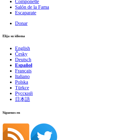
Componette
Salón de la Fama
Escaparate
Donar
Elija su idioma
English
Česky
Deutsch
Español
Français
Italiano
Polska
Türkçe
Русский
日本語
Síguenos en