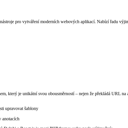
nástroje pro vytváření moderních webových aplikací. Nabízí řadu výjim
m, který je unikátní svou obousměrností – nejen že překládá URL na a
sti upravovat šablony
v anotacích