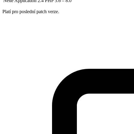
Nette Application 2.4
PHP 5.6 – 8.0
Platí pro poslední patch verze.