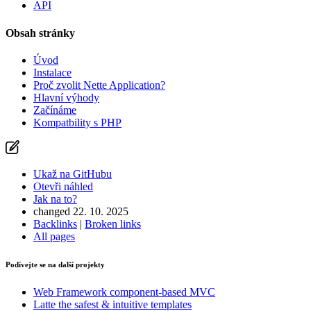
API
Obsah stránky
Úvod
Instalace
Proč zvolit Nette Application?
Hlavní výhody
Začínáme
Kompatbility s PHP
Ukaž na GitHubu
Otevři náhled
Jak na to?
changed 22. 10. 2025
Backlinks
|
Broken links
All pages
Podívejte se na další projekty
Web Framework
component-based MVC
Latte
the safest & intuitive templates