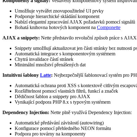
Komponenty a signály:
Vestavěný komponentový systém inspirovaný
Umožňuje vytvářet znovupoužitelné UI prvky
Podporuje hierarchické skládání komponent
Nabízí elegantní zpracování AJAX požadavků pomocí signálů
Bohatá knihovna hotových komponent na
Componette
AJAX a snippety:
Nette představilo revoluční způsob práce s AJA
Snippety umožňují aktualizovat jen části stránky bez nutnosti p
Automatická integrace s komponentovým systémem
Chytrá invalidace částí stránek
Minimální množství přenášených dat
Intuitivní šablony
Latte
:
Nejbezpečnější šablonovací systém pro PH
Automatická ochrana proti XSS s kontextově citlivým escapov
Rozšiřitelnost pomocí vlastních filtrů, funkcí a značek
Dědičnost šablon a snippety pro AJAX
Vynikající podpora PHP 8.x s typovým systémem
Dependency Injection:
Nette plně využívá Dependency Injection:
Automatické předávání závislostí (autowiring)
Konfigurace pomocí přehledného NEON formátu
Podpora pro továrny na komponenty