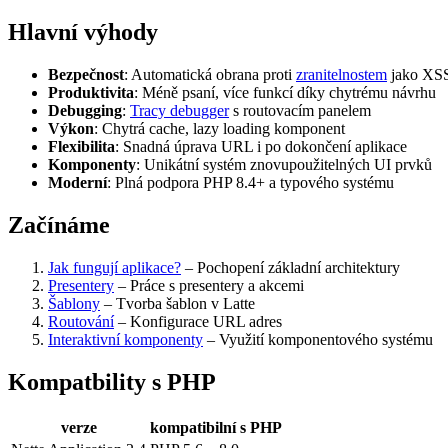
Hlavní výhody
Bezpečnost
: Automatická obrana proti
zranitelnostem
jako XSS
Produktivita
: Méně psaní, více funkcí díky chytrému návrhu
Debugging
:
Tracy debugger
s routovacím panelem
Výkon
: Chytrá cache, lazy loading komponent
Flexibilita
: Snadná úprava URL i po dokončení aplikace
Komponenty
: Unikátní systém znovupoužitelných UI prvků
Moderní
: Plná podpora PHP 8.4+ a typového systému
Začínáme
Jak fungují aplikace?
– Pochopení základní architektury
Presentery
– Práce s presentery a akcemi
Šablony
– Tvorba šablon v Latte
Routování
– Konfigurace URL adres
Interaktivní komponenty
– Využití komponentového systému
Kompatbility s PHP
verze
kompatibilní s PHP