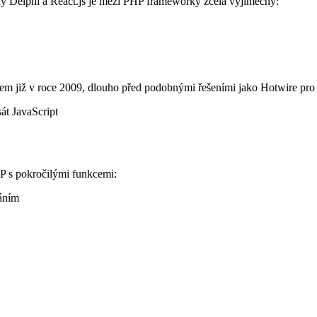
 Delphi a React.js je mezi PHP frameworky zcela výjimečný:
Xem již v roce 2009, dlouho před podobnými řešeními jako Hotwire p
sát JavaScript
P s pokročilými funkcemi:
áním