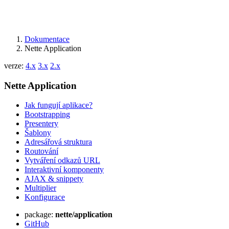
Dokumentace
Nette Application
verze:
4.x
3.x
2.x
Nette Application
Jak fungují aplikace?
Bootstrapping
Presentery
Šablony
Adresářová struktura
Routování
Vytváření odkazů URL
Interaktivní komponenty
AJAX & snippety
Multiplier
Konfigurace
package:
nette/application
GitHub