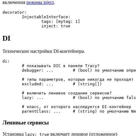
включения
режима inject
.
decorator:

	InjectableInterface:

		tags: [mytag: 1]

DI
Технические настройки DI-контейнера.
di:

	# показывать DIC в панели Tracy?

	debugger: ...        # (bool) по умолчанию определяется автоматически (включено при наличии Tracy)

	# типы параметров, которые никогда не проходят autowiring

	excluded: ...        # (string[])

	# включить ленивое создание сервисов?

	lazy: ...            # (bool) по умолчанию false

	# класс, от которого наследуется DI-контейнер

Ленивые сервисы
Установка
включает ленивое (отложенное)
lazy: true