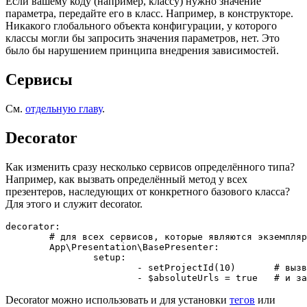
Если вашему коду (например, классу) нужно значение
параметра, передайте его в класс. Например, в конструкторе.
Никакого глобального объекта конфигурации, у которого
классы могли бы запросить значения параметров, нет. Это
было бы нарушением принципа внедрения зависимостей.
Сервисы
См.
отдельную главу
.
Decorator
Как изменить сразу несколько сервисов определённого типа?
Например, как вызвать определённый метод у всех
презентеров, наследующих от конкретного базового класса?
Для этого и служит decorator.
decorator:

	# для всех сервисов, которые являются экземплярами этого класса или интерфейса

	App\Presentation\BasePresenter:

		setup:

			- setProjectId(10)       # вызвать этот метод

Decorator можно использовать и для установки
тегов
или