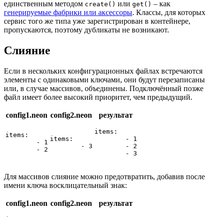
единственным методом
или
– как
create()
get()
генерируемые фабрики или аксессоры
. Классы, для которых
сервис того же типа уже зарегистрирован в контейнере,
пропускаются, поэтому дубликаты не возникают.
Слияние
Если в нескольких конфигурационных файлах встречаются
элементы с одинаковыми ключами, они будут перезаписаны
или, в случае массивов, объединены. Подключённый позже
файл имеет более высокий приоритет, чем предыдущий.
config1.neon
config2.neon
результат
items:

items:

items:

	- 1

	- 1

	- 2

Для массивов слияние можно предотвратить, добавив после
имени ключа восклицательный знак:
config1.neon
config2.neon
результат