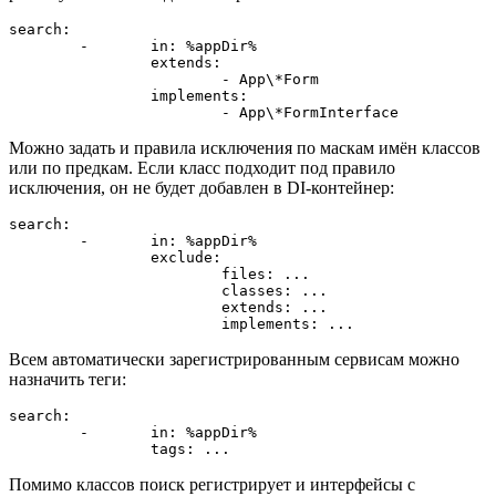
search:

	-	in: %appDir%

		extends:

			- App\*Form

		implements:

Можно задать и правила исключения по маскам имён классов
или по предкам. Если класс подходит под правило
исключения, он не будет добавлен в DI-контейнер:
search:

	-	in: %appDir%

		exclude:

			files: ...

			classes: ...

			extends: ...

Всем автоматически зарегистрированным сервисам можно
назначить теги:
search:

	-	in: %appDir%

Помимо классов поиск регистрирует и интерфейсы с