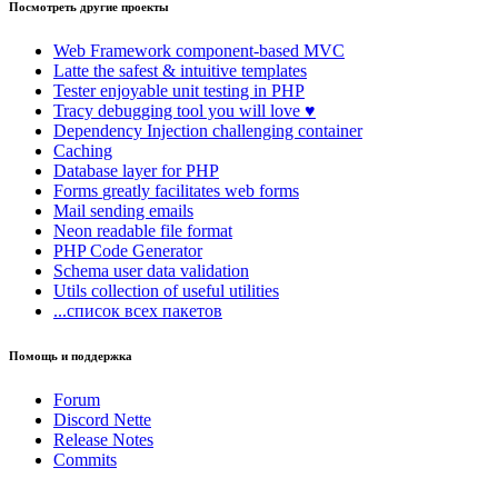
Посмотреть другие проекты
Web Framework
component-based MVC
Latte
the safest & intuitive templates
Tester
enjoyable unit testing in PHP
Tracy
debugging tool you will love ♥
Dependency Injection
challenging container
Caching
Database
layer for PHP
Forms
greatly facilitates web forms
Mail
sending emails
Neon
readable file format
PHP Code Generator
Schema
user data validation
Utils
collection of useful utilities
...список всех пакетов
Помощь и поддержка
Forum
Discord Nette
Release Notes
Commits