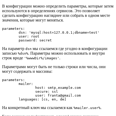
В конфигурации можно определить параметры, которые затем
используются в определениях сервисов. Это позволяет
сделать конфигурацию нагляднее или собрать в одном месте
значения, которые могут меняться.
parameters:

	dsn: 'mysql:host=127.0.0.1;dbname=test'

	user: root

На параметр
мы ссылаемся где угодно в конфигурации
dsn
записью
. Параметры можно использовать и внутри
%dsn%
строк вроде
.
'%wwwDir%/images'
Параметрами могут быть не только строки или числа, они
могут содержать и массивы:
parameters:

	mailer:

		host: smtp.example.com

		secure: ssl

		user: franta@gmail.com

На конкретный ключ мы ссылаемся как
.
%mailer.user%