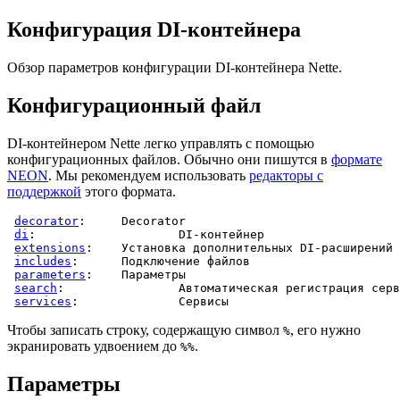
Конфигурация DI-контейнера
Обзор параметров конфигурации DI-контейнера Nette.
Конфигурационный файл
DI-контейнером Nette легко управлять с помощью
конфигурационных файлов. Обычно они пишутся в
формате
NEON
. Мы рекомендуем использовать
редакторы с
поддержкой
этого формата.
decorator
: 	
Decorator
di
: 			
DI-контейнер
extensions
: 	
Установка дополнительных DI-расширений
includes
: 	
Подключение файлов
parameters
: 	
Параметры
search
: 		
Автоматическая регистрация серв
services
: 		
Сервисы
Чтобы записать строку, содержащую символ
, его нужно
%
экранировать удвоением до
.
%%
Параметры