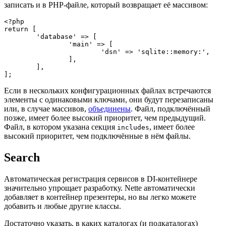
записать и в PHP-файле, который возвращает её массивом:
<?php

return [

	'database' => [

		'main' => [

			'dsn' => 'sqlite::memory:',

		],

	],

Если в нескольких конфигурационных файлах встречаются
элементы с одинаковыми ключами, они будут перезаписаны
или, в случае массивов,
объединены
. Файл, подключённый
позже, имеет более высокий приоритет, чем предыдущий.
Файл, в котором указана секция
, имеет более
includes
высокий приоритет, чем подключённые в нём файлы.
Search
Автоматическая регистрация сервисов в DI-контейнере
значительно упрощает разработку. Nette автоматически
добавляет в контейнер презентеры, но вы легко можете
добавить и любые другие классы.
Достаточно указать, в каких каталогах (и подкаталогах)