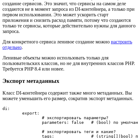
создание сервисов. Это значит, что сервисы на самом деле
создаются не в момент запроса из DI-контейнера, а только при
первом использовании. Это может ускорить старт
приложения и снизить расход памяти, потому что создаются
только те сервисы, которые действительно нужны для данного
запроса.
Для конкретного сервиса ленивое создание можно
настроить
отдельно
.
Ленивые объекты можно использовать только для
пользовательских классов, но не для внутренних классов PHP.
Требуется PHP 8.4 или новее.
Экспорт метаданных
Класс DI-контейнера содержит также много метаданных. Вы
можете уменьшить его размер, сократив экспорт метаданных.
di:

	export:

		# экспортировать параметры?

		parameters: false   # (bool) по умолчанию true

		# экспортировать теги и какие?

		tags:               # (string[]|bool) по умолчанию все
