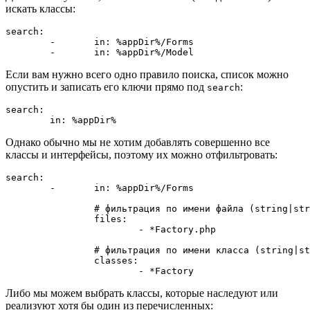
искать классы:
search:

	-	in: %appDir%/Forms

Если вам нужно всего одно правило поиска, список можно
опустить и записать его ключи прямо под
:
search
search:

Однако обычно мы не хотим добавлять совершенно все
классы и интерфейсы, поэтому их можно отфильтровать:
search:

	-	in: %appDir%/Forms

		# фильтрация по имени файла (string|string[])

		files:

			- *Factory.php

		# фильтрация по имени класса (string|string[])

		classes:

Либо мы можем выбрать классы, которые наследуют или
реализуют хотя бы один из перечисленных: