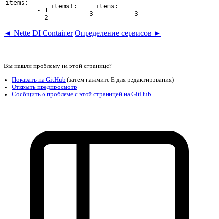
items:

items!:

items:

	- 1

◄ Nette DI Container
Определение сервисов ►