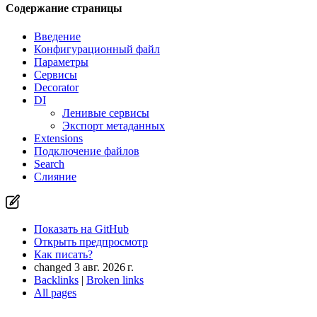
Содержание страницы
Введение
Вы нашли проблему на этой странице?
Конфигурационный файл
Параметры
Показать на GitHub
(затем нажмите E для редактирования)
Сервисы
Открыть предпросмотр
Decorator
Сообщить о проблеме с этой страницей на GitHub
DI
Ленивые сервисы
Экспорт метаданных
Extensions
Подключение файлов
Search
Слияние
Показать на GitHub
Открыть предпросмотр
Как писать?
changed 3 авг. 2026 г.
Backlinks
|
Broken links
All pages