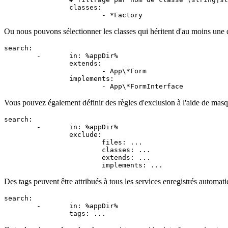
		classes:

Ou nous pouvons sélectionner les classes qui héritent d'au moins une 
search:

	-	in: %appDir%

		extends:

			- App\*Form

		implements:

Vous pouvez également définir des règles d'exclusion à l'aide de masqu
search:

	-	in: %appDir%

		exclude:

			files: ...

			classes: ...

			extends: ...

Des tags peuvent être attribués à tous les services enregistrés automat
search:

	-	in: %appDir%
