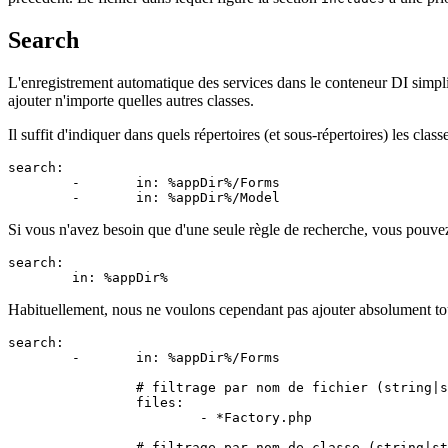
Search
L'enregistrement automatique des services dans le conteneur DI simpl
ajouter n'importe quelles autres classes.
Il suffit d'indiquer dans quels répertoires (et sous-répertoires) les clas
search:

	-	in: %appDir%/Forms

Si vous n'avez besoin que d'une seule règle de recherche, vous pouvez 
search:

Habituellement, nous ne voulons cependant pas ajouter absolument toute
search:

	-	in: %appDir%/Forms

		# filtrage par nom de fichier (string|string[])

		files:

			- *Factory.php

		# filtrage par nom de classe (string|string[])
