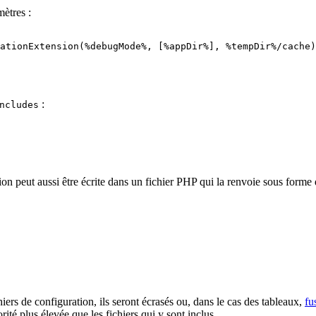
ètres :
:
ncludes
ion peut aussi être écrite dans un fichier PHP qui la renvoie sous forme 
iers de configuration, ils seront écrasés ou, dans le cas des tableaux,
fu
rité plus élevée que les fichiers qui y sont inclus.