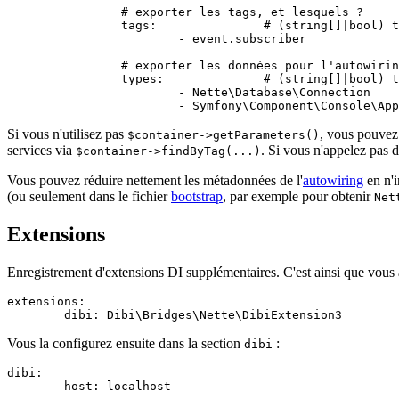
		# exporter les tags, et lesquels ?

		tags:               # (string[]|bool) tous par défaut

			- event.subscriber

		# exporter les données pour l'autowiring, et lesquelles ?

		types:              # (string[]|bool) toutes par défaut

			- Nette\Database\Connection

Si vous n'utilisez pas
, vous pouvez 
$container->getParameters()
services via
. Si vous n'appelez pas 
$container->findByTag(...)
Vous pouvez réduire nettement les métadonnées de l'
autowiring
en n'i
(ou seulement dans le fichier
bootstrap
, par exemple pour obtenir
Net
Extensions
Enregistrement d'extensions DI supplémentaires. C'est ainsi que vous 
extensions:

Vous la configurez ensuite dans la section
:
dibi
dibi:
