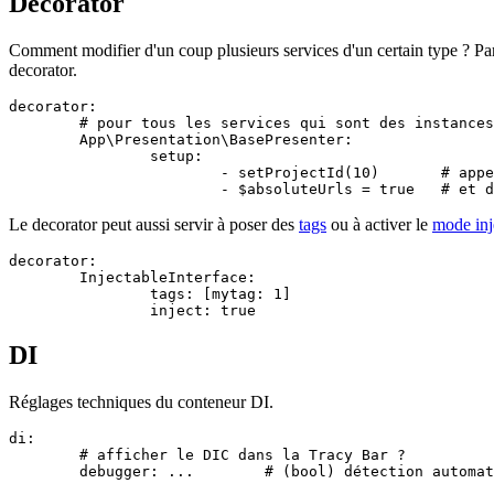
Decorator
Comment modifier d'un coup plusieurs services d'un certain type ? Par
decorator.
decorator:

	# pour tous les services qui sont des instances de cette classe ou interface

	App\Presentation\BasePresenter:

		setup:

			- setProjectId(10)       # appeler cette méthode

Le decorator peut aussi servir à poser des
tags
ou à activer le
mode inj
decorator:

	InjectableInterface:

		tags: [mytag: 1]

DI
Réglages techniques du conteneur DI.
di:

	# afficher le DIC dans la Tracy Bar ?

	debugger: ...        # (bool) détection automatique par défaut (activé si Tracy est présent)
