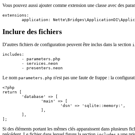
Vous pouvez aussi ajouter comme extension une classe avec des param
extensions:

Inclure des fichiers
D'autres fichiers de configuration peuvent être inclus dans la section
i
includes:

	- parameters.php

	- services.neon

Le nom
n'est pas une faute de frappe : la configurat
parameters.php
<?php

return [

	'database' => [

		'main' => [

			'dsn' => 'sqlite::memory:',

		],

	],

Si des éléments portant les mêmes clés apparaissent dans plusieurs fich
précédent. Le fichier dans lequel figure la section
a une prio
includes