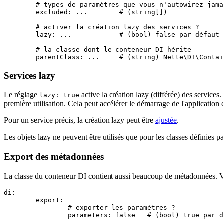
	# types de paramètres que vous n'autowirez jamais

	excluded: ...        # (string[])

	# activer la création lazy des services ?

	lazy: ...            # (bool) false par défaut

	# la classe dont le conteneur DI hérite

Services lazy
Le réglage
active la création lazy (différée) des service
lazy: true
première utilisation. Cela peut accélérer le démarrage de l'applicatio
Pour un service précis, la création lazy peut être
ajustée
.
Les objets lazy ne peuvent être utilisés que pour les classes définies p
Export des métadonnées
La classe du conteneur DI contient aussi beaucoup de métadonnées. Vo
di:

	export:

		# exporter les paramètres ?

		parameters: false   # (bool) true par défaut
