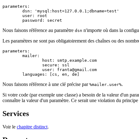
parameters:

	dsn: 'mysql:host=127.0.0.1;dbname=test'

	user: root

Nous faisons référence au paramètre
n'importe où dans la configu
dsn
Les paramètres ne sont pas obligatoirement des chaînes ou des nombres
parameters:

	mailer:

		host: smtp.example.com

		secure: ssl

		user: franta@gmail.com

Nous faisons référence à une clé précise par
.
%mailer.user%
Si votre code (par exemple une classe) a besoin de la valeur d'un param
connaître la valeur d'un paramètre. Ce serait une violation du principe
Services
Voir le
chapitre distinct
.