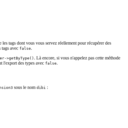
e les tags dont vous vous servez réellement pour récupérer des
s tags avec
.
false
. Là encore, si vous n'appelez pas cette méthode
er->getByType()
t l'export des types avec
.
false
sous le nom
:
nsion3
dibi