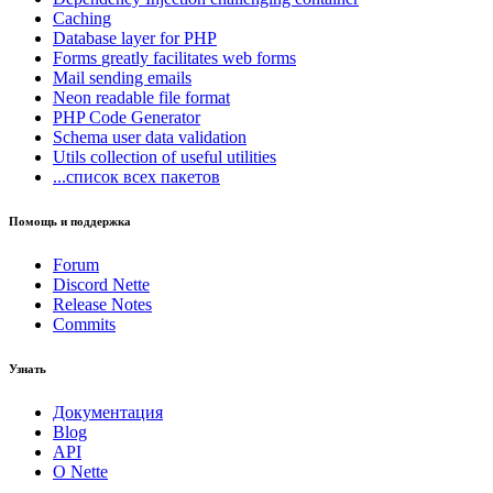
Caching
Database
layer for PHP
Forms
greatly facilitates web forms
Mail
sending emails
Neon
readable file format
PHP Code Generator
Schema
user data validation
Utils
collection of useful utilities
...список всех пакетов
Помощь и поддержка
Forum
Discord Nette
Release Notes
Commits
Узнать
Документация
Blog
API
О Nette