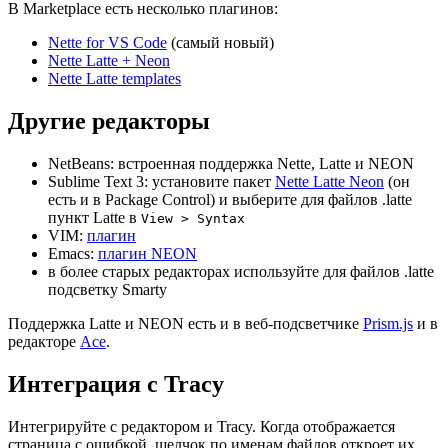
В Marketplace есть несколько плагинов:
Nette for VS Code
(самый новый)
Nette Latte + Neon
Nette Latte templates
Другие редакторы
NetBeans: встроенная поддержка Nette, Latte и NEON
Sublime Text 3: установите пакет
Nette Latte Neon
(он
есть и в Package Control) и выберите для файлов .latte
пункт Latte в
View > Syntax
VIM:
плагин
Emacs:
плагин NEON
в более старых редакторах используйте для файлов .latte
подсветку Smarty
Поддержка Latte и NEON есть и в веб-подсветчике
Prism.js
и в
редакторе
Ace
.
Интеграция с Tracy
Интегрируйте с редактором и Tracy. Когда отображается
страница с ошибкой, щелчок по именам файлов откроет их