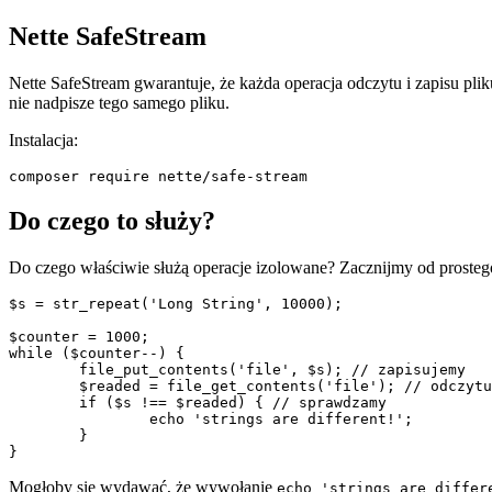
Nette SafeStream
Nette SafeStream gwarantuje, że każda operacja odczytu i zapisu pliku
nie nadpisze tego samego pliku.
Instalacja:
Do czego to służy?
Do czego właściwie służą operacje izolowane? Zacznijmy od prostego 
$s = str_repeat('Long String', 10000);

$counter = 1000;

while ($counter--) {

	file_put_contents('file', $s); // zapisujemy

	$readed = file_get_contents('file'); // odczytujemy

	if ($s !== $readed) { // sprawdzamy

		echo 'strings are different!';

	}

Mogłoby się wydawać, że wywołanie
echo 'strings are differ