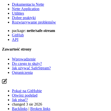
Dokumentacja Nette
Nette Application
Utilities
Dobre praktyki
Rozwiązywanie problemów
package:
nette/safe-stream
GitHub
API
Zawartość strony
Wprowadzenie
Do czego to służy?
Jak używać SafeStream?
Ograniczenia
Pokaż na GitHubie
Otwórz podgląd
Jak pisać?
changed 3 sie 2026
Backlinks
|
Broken links