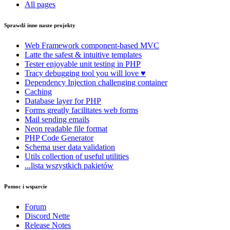
All pages
Sprawdź inne nasze projekty
Web Framework
component-based MVC
Latte
the safest & intuitive templates
Tester
enjoyable unit testing in PHP
Tracy
debugging tool you will love ♥
Dependency Injection
challenging container
Caching
Database
layer for PHP
Forms
greatly facilitates web forms
Mail
sending emails
Neon
readable file format
PHP Code Generator
Schema
user data validation
Utils
collection of useful utilities
...lista wszystkich pakietów
Pomoc i wsparcie
Forum
Discord Nette
Release Notes