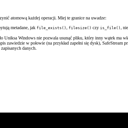
uczynić atomową każdej operacji. Miej te granice na uwadze:
pytują metadane, jak
,
czy
, n
file_exists()
filesize()
is_file()
o Uniksa Windows nie pozwala usunąć pliku, który inny wątek ma wła
apis zawiedzie w połowie (na przykład zapełni się dysk), SafeStream p
o zapisanych danych.