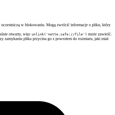
ie uczestniczą w blokowaniu. Mogą zwrócić informacje o pliku, który
śnie otwarty, więc
może zawieść.
unlink('nette.safe://file')
rzy zamykaniu pliku przycina go z powrotem do rozmiaru, jaki miał