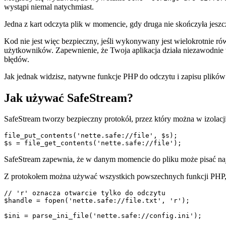
wystąpi niemal natychmiast.
Jedna z kart odczyta plik w momencie, gdy druga nie skończyła jeszc
Kod nie jest więc bezpieczny, jeśli wykonywany jest wielokrotnie rów
użytkowników. Zapewnienie, że Twoja aplikacja działa niezawodnie t
błędów.
Jak jednak widzisz, natywne funkcje PHP do odczytu i zapisu plików
Jak używać SafeStream?
SafeStream tworzy bezpieczny protokół, przez który można w izolac
file_put_contents('nette.safe://file', $s);

SafeStream zapewnia, że w danym momencie do pliku może pisać najwy
Z protokołem można używać wszystkich powszechnych funkcji PHP, 
// 'r' oznacza otwarcie tylko do odczytu

$handle = fopen('nette.safe://file.txt', 'r');
