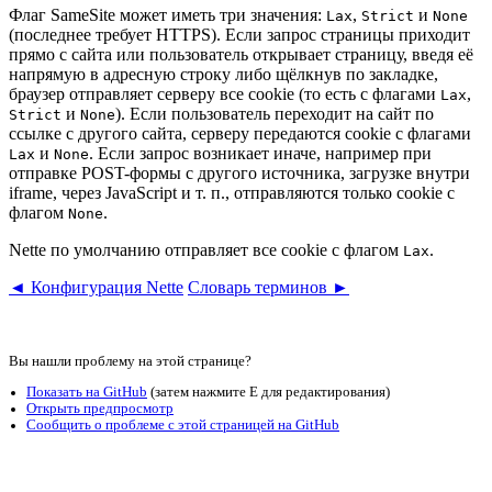
Флаг SameSite может иметь три значения:
,
и
Lax
Strict
None
(последнее требует HTTPS). Если запрос страницы приходит
прямо с сайта или пользователь открывает страницу, введя её
напрямую в адресную строку либо щёлкнув по закладке,
браузер отправляет серверу все cookie (то есть с флагами
,
Lax
и
). Если пользователь переходит на сайт по
Strict
None
ссылке с другого сайта, серверу передаются cookie с флагами
и
. Если запрос возникает иначе, например при
Lax
None
отправке POST-формы с другого источника, загрузке внутри
iframe, через JavaScript и т. п., отправляются только cookie с
флагом
.
None
Nette по умолчанию отправляет все cookie с флагом
.
Lax
◄ Конфигурация Nette
Словарь терминов ►