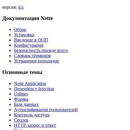
версия:
4.x
Документация Nette
Вы нашли проблему на этой странице?
Обзор
Показать на GitHub
(затем нажмите E для редактирования)
Установка
Открыть предпросмотр
Введение в ООП
Сообщить о проблеме с этой страницей на GitHub
Конфигурация
Безопасность прежде всего
Словарь терминов
Устранение неполадок
Основные темы
Nette Application
Dependency Injection
Utilities
Формы
База данных
Аутентификация пользователей
Контроль доступа
Сессии
HTTP-запрос и ответ