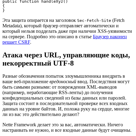
public function handleXyz()

{

Эта защита опирается на заголовок
(Fetch
Sec-Fetch-Site
Metadata), который браузер отправляет автоматически и
который нельзя подделать даже при наличии XSS-уязвимости
на сервере. Подробно это описано в статье
Браузер наконец
решает CSRF
.
Атака через URL, управляющие коды,
некорректный UTF-8
Разные обозначения попыток злоумышленника внедрить в
ваше веб-приложение
вредоносный
ввод. Последствия могут
быть самыми разными: от повреждения XML-выводов
(например, неработающие RSS-ленты) до получения
конфиденциальных сведений из базы данных или паролей.
Защита состоит в последовательной проверке всех входных
данных на уровне байтов. И, положа руку на сердце, многие
ли из вас это действительно делают?
Nette Framework делает это за вас, автоматически. Ничего
настраивать не нужно, и все входные данные будут очищены.