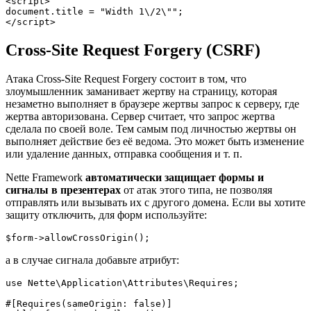
<script>

document.title = "Width 1\/2\"";

Cross-Site Request Forgery (CSRF)
Атака Cross-Site Request Forgery состоит в том, что
злоумышленник заманивает жертву на страницу, которая
незаметно выполняет в браузере жертвы запрос к серверу, где
жертва авторизована. Сервер считает, что запрос жертва
сделала по своей воле. Тем самым под личностью жертвы он
выполняет действие без её ведома. Это может быть изменение
или удаление данных, отправка сообщения и т. п.
Nette Framework
автоматически защищает формы и
сигналы в презентерах
от атак этого типа, не позволяя
отправлять или вызывать их с другого домена. Если вы хотите
защиту отключить, для форм используйте:
а в случае сигнала добавьте атрибут:
use Nette\Application\Attributes\Requires;

#[Requires(sameOrigin: false)]
