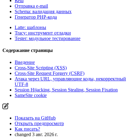
Кеш
Отправка e-mail
Schema: валидация данных
Генератор PHP-кода
Latte: шаблоны
Tracy: инструмент отладки
Tester: модульное тестирование
Содержание страницы
Введение
Cross-Site Scripting (XSS)
Cross-Site Request Forgery (CSRF)
Атака через URL, управляющие коды, некорректный
UTF-8
Session Hijacking, Session Stealing, Session Fixation
SameSite cookie
Показать на GitHub
Открыть предпросмотр
Как писать?
changed 3 авг. 2026 г.