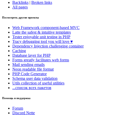
Backlinks
|
Broken links
All pages
Посмотреть другие проекты
Web Framework
component-based MVC
Latte
the safest & intuitive templates
Tester
enjoyable unit testing in PHP
Tracy
debugging tool you will love ♥
Dependency Injection
challenging container
Caching
Database
layer for PHP
Forms
greatly facilitates web forms
Mail
sending emails
Neon
readable file format
PHP Code Generator
Schema
user data validation
Utils
collection of useful utilities
...список всех пакетов
Помощь и поддержка
Forum
Discord Nette