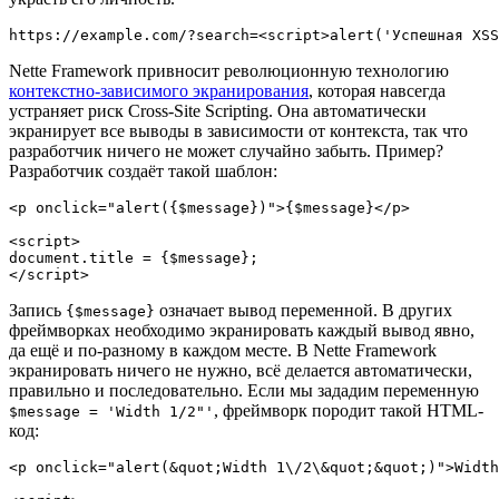
Nette Framework привносит революционную технологию
контекстно-зависимого экранирования
, которая навсегда
устраняет риск Cross-Site Scripting. Она автоматически
экранирует все выводы в зависимости от контекста, так что
разработчик ничего не может случайно забыть. Пример?
Разработчик создаёт такой шаблон:
<p onclick="alert({$message})">{$message}</p>

<script>

document.title = {$message};

Запись
означает вывод переменной. В других
{$message}
фреймворках необходимо экранировать каждый вывод явно,
да ещё и по-разному в каждом месте. В Nette Framework
экранировать ничего не нужно, всё делается автоматически,
правильно и последовательно. Если мы зададим переменную
, фреймворк породит такой HTML-
$message = 'Width 1/2"'
код:
<p onclick="alert(&quot;Width 1\/2\&quot;&quot;)">Width