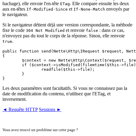
hachage), elle envoie l'en-tête
. Elle compare ensuite les deux
ETag
aux en-têtes
et
envoyés par
If-Modified-Since
If-None-Match
le navigateur.
Si le navigateur détient déjà une version correspondante, la méthode
fixe le code
et renvoie
: dans ce cas,
304 Not Modified
false
n'envoyez pas du tout le corps de la réponse. Sinon, elle renvoie
.
true
public function send(Nette\Http\IRequest $request, Nett
{

	$context = new Nette\Http\Context($request, $response);

	if ($context->isModified(filemtime($this->file), md5_file($this->file))) {

		readfile($this->file);

	}

Les deux paramètres sont facultatifs. Si vous ne connaissez pas la
date de modification du contenu, n'utilisez que l'ETag, et
inversement.
◄ Requête HTTP
Sessions ►