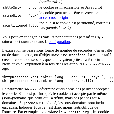
(configurable)
le cookie est inaccessible au JavaScript
$httpOnly
true
le cookie peut ne pas être envoyé lors d'un
$sameSite
'Lax'
accès cross-origin
indique si le cookie est partitionné, voir plus
$partitioned
false
bas
(depuis la v3.4)
Vous pouvez changer les valeurs par défaut des paramètres
,
$path
et
dans la
configuration
.
$domain
$secure
L'expiration se passe sous forme de nombre de secondes, d'intervalle
ou de date en texte, ou d'objet
. La valeur
DateTimeInterface
null
crée un cookie de session, que le navigateur jette à sa fermeture.
Nette envoie l'expiration à la fois dans les attributs
et
Expires
Max-
.
Age
$httpResponse->setCookie('lang', 'en', '100 days');  //
Le paramètre
détermine quels domaines peuvent accepter
$domain
le cookie. S'il n'est pas indiqué, le cookie est accepté par le même
(sous-)domaine que celui qui l'a défini, mais pas par ses sous-
domaines. Si
est indiqué, les sous-domaines sont inclus
$domain
eux aussi. Indiquer
est donc moins restrictif que de
$domain
l'omettre. Par exemple, avec
, les cookies
$domain = 'nette.org'