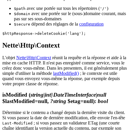
avec une portée sur tous les répertoires (
)
$path
'/'
avec une portée sur le (sous-)domaine courant, mais
$domain
pas sur ses sous-domaines
dépend des réglages de la
configuration
$secure
Nette\Http\Context
L'objet
Nette\Http\Context
réunit la requête et la réponse et aide à la
mise en cache HTTP. Il n'est pas enregistré comme service, vous le
créez donc vous-même. Dans les presenters, il est généralement plus
simple d'utiliser la méthode
lastModified()
; le contexte est utile
quand vous envoyez vous-même la réponse, par exemple depuis
votre propre classe de réponse.
isModified
(
string|int|\DateTimeInterface|null
$lastModified=null,
?string
$etag=null)
:
bool
Détermine si le contenu a changé depuis la dernière visite du client.
Si vous passez la date de dernière modification, elle envoie l'en-tête
; si vous passez un validateur ETag (une courte
Last-Modified
chaîne identifiant la version actuelle du contenu, par exemple son