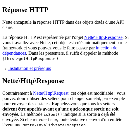
Réponse HTTP
Nette encapsule la réponse HTTP dans des objets dotés d'une API
claire.
La réponse HTTP est représentée par l'objet
Nette\Http\Response
. Si
vous travaillez avec Nette, cet objet est créé automatiquement par le
framework et vous pouvez vous le faire passer par
injection de
dépendances
. Dans les presenters, il suffit d'appeler la méthode
.
$this->getHttpResponse()
→
Installation et prérequis
Nette\Http\Response
Contrairement à
Nette\Http\Request
, cet objet est modifiable : vous
pouvez donc utiliser des setters pour changer son état, par exemple
pour envoyer des en-têtes. Rappelez-vous que tous les setters
doivent être appelés avant qu'une quelconque sortie ne soit
envoyée.
La méthode
indique si la sortie a déjà été
isSent()
envoyée. Si elle renvoie
, toute tentative d'envoi d'un en-tête
true
lèvera une
.
Nette\InvalidStateException