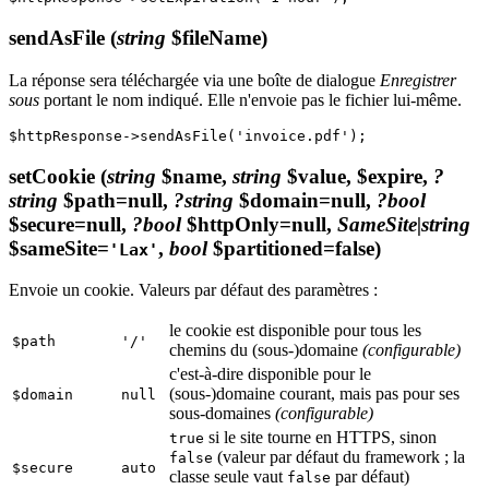
sendAsFile
(
string
$fileName)
La réponse sera téléchargée via une boîte de dialogue
Enregistrer
sous
portant le nom indiqué. Elle n'envoie pas le fichier lui-même.
setCookie
(
string
$name,
string
$value, $expire,
?
string
$path=null,
?string
$domain=null,
?bool
$secure=null,
?bool
$httpOnly=null,
SameSite|string
$sameSite=
,
bool
$partitioned=false)
'Lax'
Envoie un cookie. Valeurs par défaut des paramètres :
le cookie est disponible pour tous les
$path
'/'
chemins du (sous-)domaine
(configurable)
c'est-à-dire disponible pour le
(sous-)domaine courant, mais pas pour ses
$domain
null
sous-domaines
(configurable)
si le site tourne en HTTPS, sinon
true
(valeur par défaut du framework ; la
false
$secure
auto
classe seule vaut
par défaut)
false