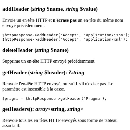
addHeader
(
string
$name,
string
$value)
Envoie un en-tête HTTP et
n'écrase pas
un en-tête du même nom
envoyé précédemment.
$httpResponse->addHeader('Accept', 'application/json');

deleteHeader
(
string
$name)
Supprime un en-tête HTTP envoyé précédemment.
getHeader
(
string
$header)
:
?string
Renvoie l'en-tête HTTP envoyé, ou
s'il n'existe pas. Le
null
paramètre est insensible à la casse.
getHeaders()
:
array
<string,
string
>
Renvoie tous les en-têtes HTTP envoyés sous forme de tableau
associatif.