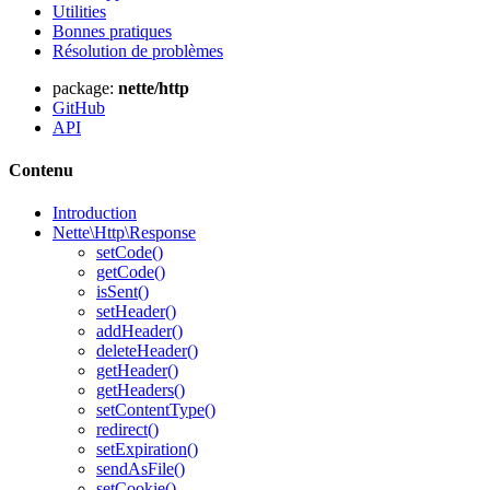
Utilities
Bonnes pratiques
Résolution de problèmes
package:
nette/http
Vous avez trouvé un problème sur cette page ?
GitHub
API
Afficher sur GitHub
(puis appuyez sur E pour modifier)
Ouvrir l'aperçu
Contenu
Signaler un problème avec cette page sur GitHub
Introduction
Nette\Http\Response
setCode()
getCode()
isSent()
setHeader()
addHeader()
deleteHeader()
getHeader()
getHeaders()
setContentType()
redirect()
setExpiration()
sendAsFile()
setCookie()