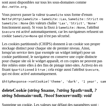
sont aussi disponibles sur tous les sous-domaines comme
.
doc.nette.org
Vous pouvez passer la valeur
sous forme d'enum
$sameSite
–
,
ou
Nette\Http\SameSite
SameSite::Lax
SameSite::Strict
(les valeurs chaîne
,
,
SameSite::None
'Lax'
'Strict'
'None'
fonctionnent aussi). Si vous la fixez à
, l'attribut
SameSite::None
est activé automatiquement, car les navigateurs refusent un
$secure
cookie
qui n'est pas sécurisé.
SameSite=None
Les cookies partitionnés (CHIPS) donnent à un cookie son propre
stockage distinct pour chaque site de premier niveau. Ainsi,
lorsqu'un service tiers (par exemple un widget intégré) pose un
cookie partitionné, le navigateur en conserve une copie distincte
pour chaque site où le widget apparaît, et ces copies ne peuvent pas
être reliées entre elles à des fins de pistage inter-sites. Activez-les en
fixant
à
; cela exige aussi l'attribut
,
$partitioned
true
$secure
qui est donc activé automatiquement.
deleteCookie
(
string
$name,
?string
$path=null,
?
string
$domain=null,
?bool
$secure=null)
:
void
Supprime un cookie. Les valeurs par défaut des paramètres sont :