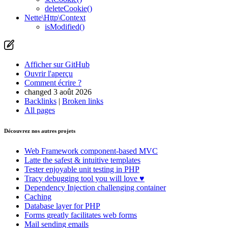
deleteCookie()
Nette\Http\Context
isModified()
Afficher sur GitHub
Ouvrir l'aperçu
Comment écrire ?
changed 3 août 2026
Backlinks
|
Broken links
All pages
Découvrez nos autres projets
Web Framework
component-based MVC
Latte
the safest & intuitive templates
Tester
enjoyable unit testing in PHP
Tracy
debugging tool you will love ♥
Dependency Injection
challenging container
Caching
Database
layer for PHP
Forms
greatly facilitates web forms
Mail
sending emails