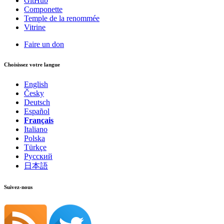
GitHub
Componette
Temple de la renommée
Vitrine
Faire un don
Choisissez votre langue
English
Česky
Deutsch
Español
Français
Italiano
Polska
Türkçe
Русский
日本語
Suivez-nous