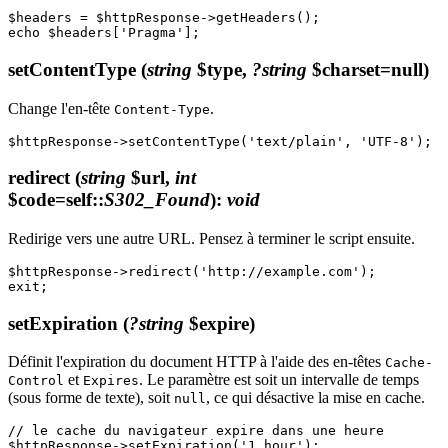
$headers = $httpResponse->getHeaders();

setContentType
(
string
$type,
?string
$charset=null)
Change l'en-tête
.
Content-Type
redirect
(
string
$url,
int
$code=self::
S302_Found
)
:
void
Redirige vers une autre URL. Pensez à terminer le script ensuite.
$httpResponse->redirect('http://example.com');

setExpiration
(
?string
$expire)
Définit l'expiration du document HTTP à l'aide des en-têtes
Cache-
et
. Le paramètre est soit un intervalle de temps
Control
Expires
(sous forme de texte), soit
, ce qui désactive la mise en cache.
null
// le cache du navigateur expire dans une heure
