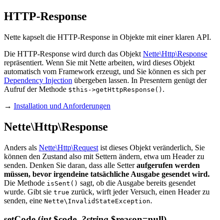
HTTP-Response
Nette kapselt die HTTP-Response in Objekte mit einer klaren API.
Die HTTP-Response wird durch das Objekt
Nette\Http\Response
repräsentiert. Wenn Sie mit Nette arbeiten, wird dieses Objekt
automatisch vom Framework erzeugt, und Sie können es sich per
Dependency Injection
übergeben lassen. In Presentern genügt der
Aufruf der Methode
.
$this->getHttpResponse()
→
Installation und Anforderungen
Nette\Http\Response
Anders als
Nette\Http\Request
ist dieses Objekt veränderlich, Sie
können den Zustand also mit Settern ändern, etwa um Header zu
senden. Denken Sie daran, dass alle Setter
aufgerufen werden
müssen, bevor irgendeine tatsächliche Ausgabe gesendet wird.
Die Methode
sagt, ob die Ausgabe bereits gesendet
isSent()
wurde. Gibt sie
zurück, wirft jeder Versuch, einen Header zu
true
senden, eine
.
Nette\InvalidStateException
setCode
(
int
$code,
?string
$reason=null)