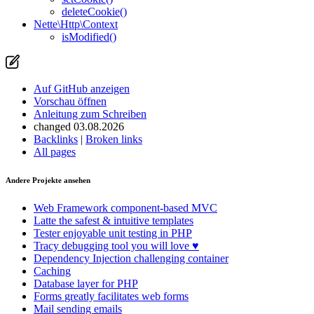
deleteCookie()
Nette\Http\Context
isModified()
Auf GitHub anzeigen
Vorschau öffnen
Anleitung zum Schreiben
changed 03.08.2026
Backlinks
|
Broken links
All pages
Andere Projekte ansehen
Web Framework
component-based MVC
Latte
the safest & intuitive templates
Tester
enjoyable unit testing in PHP
Tracy
debugging tool you will love ♥
Dependency Injection
challenging container
Caching
Database
layer for PHP
Forms
greatly facilitates web forms
Mail
sending emails