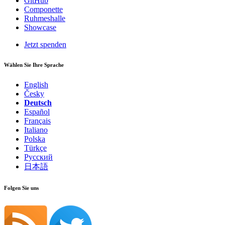
GitHub
Componette
Ruhmeshalle
Showcase
Jetzt spenden
Wählen Sie Ihre Sprache
English
Česky
Deutsch
Español
Français
Italiano
Polska
Türkçe
Русский
日本語
Folgen Sie uns