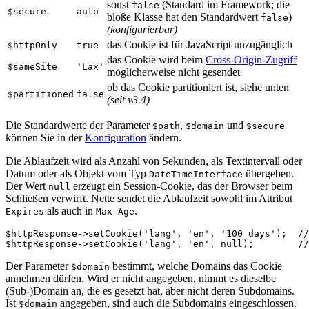
sonst
(Standard im Framework; die
false
$secure
auto
bloße Klasse hat den Standardwert
)
false
(konfigurierbar)
das Cookie ist für JavaScript unzugänglich
$httpOnly
true
das Cookie wird beim
Cross-Origin-Zugriff
$sameSite
'Lax'
möglicherweise nicht gesendet
ob das Cookie partitioniert ist, siehe unten
$partitioned
false
(seit v3.4)
Die Standardwerte der Parameter
,
und
$path
$domain
$secure
können Sie in der
Konfiguration
ändern.
Die Ablaufzeit wird als Anzahl von Sekunden, als Textintervall oder
Datum oder als Objekt vom Typ
übergeben.
DateTimeInterface
Der Wert
erzeugt ein Session-Cookie, das der Browser beim
null
Schließen verwirft. Nette sendet die Ablaufzeit sowohl im Attribut
als auch in
.
Expires
Max-Age
$httpResponse->setCookie('lang', 'en', '100 days');  //
Der Parameter
bestimmt, welche Domains das Cookie
$domain
annehmen dürfen. Wird er nicht angegeben, nimmt es dieselbe
(Sub-)Domain an, die es gesetzt hat, aber nicht deren Subdomains.
Ist
angegeben, sind auch die Subdomains eingeschlossen.
$domain