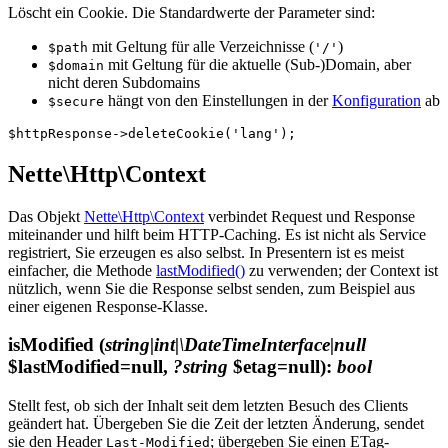
Löscht ein Cookie. Die Standardwerte der Parameter sind:
mit Geltung für alle Verzeichnisse (
)
$path
'/'
mit Geltung für die aktuelle (Sub-)Domain, aber
$domain
nicht deren Subdomains
hängt von den Einstellungen in der
Konfiguration
ab
$secure
Nette\Http\Context
Das Objekt
Nette\Http\Context
verbindet Request und Response
miteinander und hilft beim HTTP-Caching. Es ist nicht als Service
registriert, Sie erzeugen es also selbst. In Presentern ist es meist
einfacher, die Methode
lastModified()
zu verwenden; der Context ist
nützlich, wenn Sie die Response selbst senden, zum Beispiel aus
einer eigenen Response-Klasse.
isModified
(
string|int|\DateTimeInterface|null
$lastModified=null,
?string
$etag=null)
:
bool
Stellt fest, ob sich der Inhalt seit dem letzten Besuch des Clients
geändert hat. Übergeben Sie die Zeit der letzten Änderung, sendet
sie den Header
; übergeben Sie einen ETag-
Last-Modified