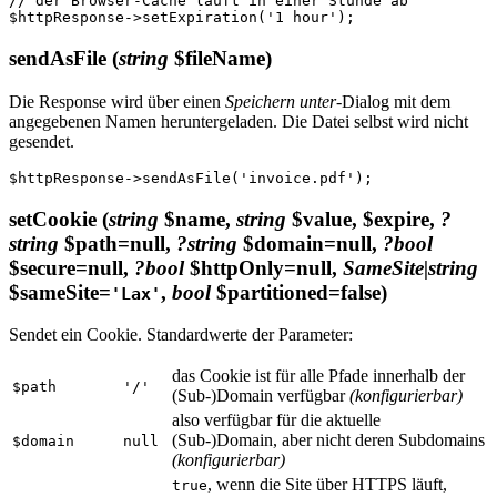
// der Browser-Cache läuft in einer Stunde ab

sendAsFile
(
string
$fileName)
Die Response wird über einen
Speichern unter
-Dialog mit dem
angegebenen Namen heruntergeladen. Die Datei selbst wird nicht
gesendet.
setCookie
(
string
$name,
string
$value, $expire,
?
string
$path=null,
?string
$domain=null,
?bool
$secure=null,
?bool
$httpOnly=null,
SameSite|string
$sameSite=
,
bool
$partitioned=false)
'Lax'
Sendet ein Cookie. Standardwerte der Parameter:
das Cookie ist für alle Pfade innerhalb der
$path
'/'
(Sub-)Domain verfügbar
(konfigurierbar)
also verfügbar für die aktuelle
(Sub-)Domain, aber nicht deren Subdomains
$domain
null
(konfigurierbar)
, wenn die Site über HTTPS läuft,
true