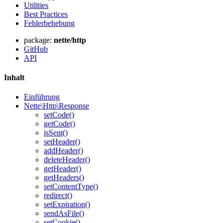
Utilities
Best Practices
Fehlerbehebung
package:
nette/http
Haben Sie ein Problem auf dieser Seite gefunden?
GitHub
API
Auf GitHub anzeigen
(drücken Sie dann E zum Bearbeiten)
Vorschau öffnen
Inhalt
Ein Problem mit dieser Seite auf GitHub melden
Einführung
Nette\Http\Response
setCode()
getCode()
isSent()
setHeader()
addHeader()
deleteHeader()
getHeader()
getHeaders()
setContentType()
redirect()
setExpiration()
sendAsFile()
setCookie()