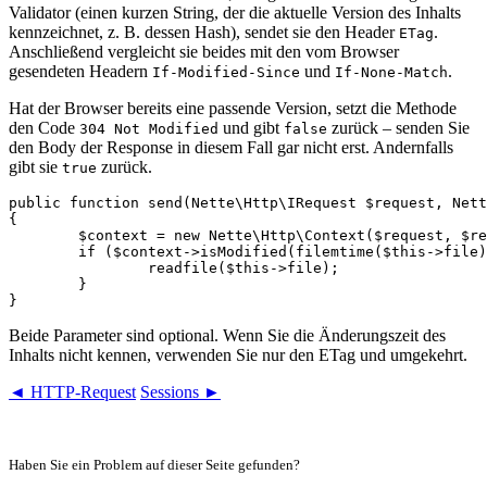
Validator (einen kurzen String, der die aktuelle Version des Inhalts
kennzeichnet, z. B. dessen Hash), sendet sie den Header
.
ETag
Anschließend vergleicht sie beides mit den vom Browser
gesendeten Headern
und
.
If-Modified-Since
If-None-Match
Hat der Browser bereits eine passende Version, setzt die Methode
den Code
und gibt
zurück – senden Sie
304 Not Modified
false
den Body der Response in diesem Fall gar nicht erst. Andernfalls
gibt sie
zurück.
true
public function send(Nette\Http\IRequest $request, Nett
{

	$context = new Nette\Http\Context($request, $response);

	if ($context->isModified(filemtime($this->file), md5_file($this->file))) {

		readfile($this->file);

	}

Beide Parameter sind optional. Wenn Sie die Änderungszeit des
Inhalts nicht kennen, verwenden Sie nur den ETag und umgekehrt.
◄ HTTP-Request
Sessions ►