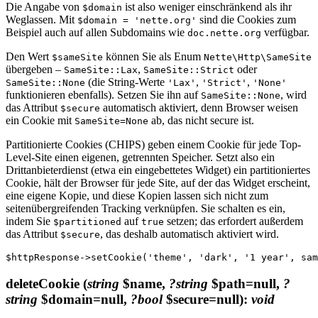
Die Angabe von
ist also weniger einschränkend als ihr
$domain
Weglassen. Mit
sind die Cookies zum
$domain = 'nette.org'
Beispiel auch auf allen Subdomains wie
verfügbar.
doc.nette.org
Den Wert
können Sie als Enum
$sameSite
Nette\Http\SameSite
übergeben –
,
oder
SameSite::Lax
SameSite::Strict
(die String-Werte
,
,
SameSite::None
'Lax'
'Strict'
'None'
funktionieren ebenfalls). Setzen Sie ihn auf
, wird
SameSite::None
das Attribut
automatisch aktiviert, denn Browser weisen
$secure
ein Cookie mit
ab, das nicht secure ist.
SameSite=None
Partitionierte Cookies (CHIPS) geben einem Cookie für jede Top-
Level-Site einen eigenen, getrennten Speicher. Setzt also ein
Drittanbieterdienst (etwa ein eingebettetes Widget) ein partitioniertes
Cookie, hält der Browser für jede Site, auf der das Widget erscheint,
eine eigene Kopie, und diese Kopien lassen sich nicht zum
seitenübergreifenden Tracking verknüpfen. Sie schalten es ein,
indem Sie
auf
setzen; das erfordert außerdem
$partitioned
true
das Attribut
, das deshalb automatisch aktiviert wird.
$secure
deleteCookie
(
string
$name,
?string
$path=null,
?
string
$domain=null,
?bool
$secure=null)
:
void