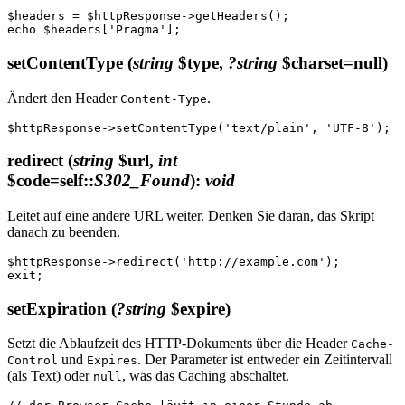
$headers = $httpResponse->getHeaders();

setContentType
(
string
$type,
?string
$charset=null)
Ändert den Header
.
Content-Type
redirect
(
string
$url,
int
$code=self::
S302_Found
)
:
void
Leitet auf eine andere URL weiter. Denken Sie daran, das Skript
danach zu beenden.
$httpResponse->redirect('http://example.com');

setExpiration
(
?string
$expire)
Setzt die Ablaufzeit des HTTP-Dokuments über die Header
Cache-
und
. Der Parameter ist entweder ein Zeitintervall
Control
Expires
(als Text) oder
, was das Caching abschaltet.
null