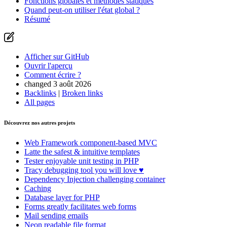
Fonctions globales et méthodes statiques
Quand peut-on utiliser l'état global ?
Résumé
Afficher sur GitHub
Ouvrir l'aperçu
Comment écrire ?
changed 3 août 2026
Backlinks
|
Broken links
All pages
Découvrez nos autres projets
Web Framework
component-based MVC
Latte
the safest & intuitive templates
Tester
enjoyable unit testing in PHP
Tracy
debugging tool you will love ♥
Dependency Injection
challenging container
Caching
Database
layer for PHP
Forms
greatly facilitates web forms
Mail
sending emails
Neon
readable file format