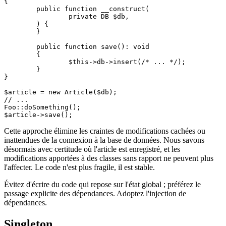
{

	public function __construct(

		private DB $db,

	) {

	}

	public function save(): void

	{

		$this->db->insert(/* ... */);

	}

}

$article = new Article($db);

// ...

Foo::doSomething();

Cette approche élimine les craintes de modifications cachées ou
inattendues de la connexion à la base de données. Nous savons
désormais avec certitude où l'article est enregistré, et les
modifications apportées à des classes sans rapport ne peuvent plus
l'affecter. Le code n'est plus fragile, il est stable.
Évitez d'écrire du code qui repose sur l'état global ; préférez le
passage explicite des dépendances. Adoptez l'injection de
dépendances.
Singleton