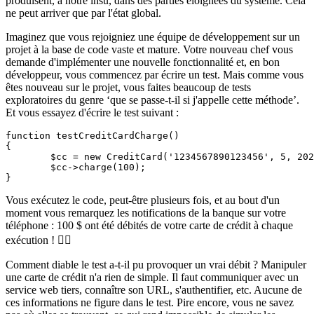
produisent, à notre insu, dans des parties éloignées du système. Cela
ne peut arriver que par l'état global.
Imaginez que vous rejoigniez une équipe de développement sur un
projet à la base de code vaste et mature. Votre nouveau chef vous
demande d'implémenter une nouvelle fonctionnalité et, en bon
développeur, vous commencez par écrire un test. Mais comme vous
êtes nouveau sur le projet, vous faites beaucoup de tests
exploratoires du genre ‘que se passe-t-il si j'appelle cette méthode’.
Et vous essayez d'écrire le test suivant :
function testCreditCardCharge()

{

	$cc = new CreditCard('1234567890123456', 5, 2028); // votre numéro de carte

	$cc->charge(100);

Vous exécutez le code, peut-être plusieurs fois, et au bout d'un
moment vous remarquez les notifications de la banque sur votre
téléphone : 100 $ ont été débités de votre carte de crédit à chaque
exécution ! 🤦‍♂️
Comment diable le test a-t-il pu provoquer un vrai débit ? Manipuler
une carte de crédit n'a rien de simple. Il faut communiquer avec un
service web tiers, connaître son URL, s'authentifier, etc. Aucune de
ces informations ne figure dans le test. Pire encore, vous ne savez