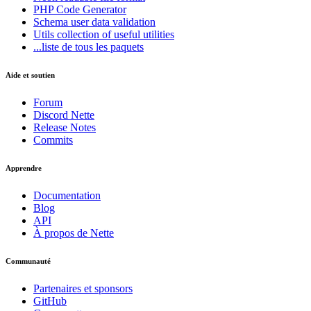
PHP Code Generator
Schema
user data validation
Utils
collection of useful utilities
...liste de tous les paquets
Aide et soutien
Forum
Discord Nette
Release Notes
Commits
Apprendre
Documentation
Vous avez trouvé un problème sur cette page ?
Blog
API
Afficher sur GitHub
(puis appuyez sur E pour modifier)
À propos de Nette
Ouvrir l'aperçu
Signaler un problème avec cette page sur GitHub
Communauté
Partenaires et sponsors
GitHub