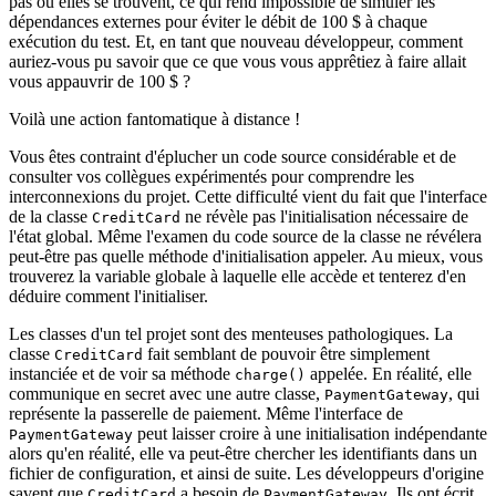
pas où elles se trouvent, ce qui rend impossible de simuler les
dépendances externes pour éviter le débit de 100 $ à chaque
exécution du test. Et, en tant que nouveau développeur, comment
auriez-vous pu savoir que ce que vous vous apprêtiez à faire allait
vous appauvrir de 100 $ ?
Voilà une action fantomatique à distance !
Vous êtes contraint d'éplucher un code source considérable et de
consulter vos collègues expérimentés pour comprendre les
interconnexions du projet. Cette difficulté vient du fait que l'interface
de la classe
ne révèle pas l'initialisation nécessaire de
CreditCard
l'état global. Même l'examen du code source de la classe ne révélera
peut-être pas quelle méthode d'initialisation appeler. Au mieux, vous
trouverez la variable globale à laquelle elle accède et tenterez d'en
déduire comment l'initialiser.
Les classes d'un tel projet sont des menteuses pathologiques. La
classe
fait semblant de pouvoir être simplement
CreditCard
instanciée et de voir sa méthode
appelée. En réalité, elle
charge()
communique en secret avec une autre classe,
, qui
PaymentGateway
représente la passerelle de paiement. Même l'interface de
peut laisser croire à une initialisation indépendante
PaymentGateway
alors qu'en réalité, elle va peut-être chercher les identifiants dans un
fichier de configuration, et ainsi de suite. Les développeurs d'origine
savent que
a besoin de
. Ils ont écrit
CreditCard
PaymentGateway