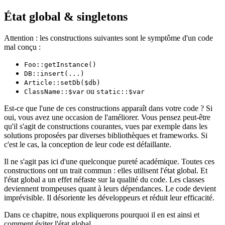
État global & singletons
Attention : les constructions suivantes sont le symptôme d'un code
mal conçu :
Foo::getInstance()
DB::insert(...)
Article::setDb($db)
ou
ClassName::$var
static::$var
Est-ce que l'une de ces constructions apparaît dans votre code ? Si
oui, vous avez une occasion de l'améliorer. Vous pensez peut-être
qu'il s'agit de constructions courantes, vues par exemple dans les
solutions proposées par diverses bibliothèques et frameworks. Si
c'est le cas, la conception de leur code est défaillante.
Il ne s'agit pas ici d'une quelconque pureté académique. Toutes ces
constructions ont un trait commun : elles utilisent l'état global. Et
l'état global a un effet néfaste sur la qualité du code. Les classes
deviennent trompeuses quant à leurs dépendances. Le code devient
imprévisible. Il désoriente les développeurs et réduit leur efficacité.
Dans ce chapitre, nous expliquerons pourquoi il en est ainsi et
comment éviter l'état global.