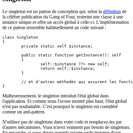
Le singleton est un patron de conception qui, selon la
définition
de
la célèbre publication du Gang of Four, restreint une classe à une
instance unique et offre un accès global à celle-ci. L'implémentation
de ce patron ressemble habituellement au code suivant :
class Singleton

{

	private static self $instance;

	public static function getInstance(): self

	{

		self::$instance ??= new self;

		return self::$instance;

	}

	// et d'autres méthodes qui assurent les fonctions de la classe

Malheureusement, le singleton introduit l'état global dans
l'application. Et comme nous l'avons montré plus haut, l'état global
n'est pas souhaitable. C'est pourquoi le singleton est considéré
comme un anti-pattern.
N'utilisez pas de singletons dans votre code et remplacez-les par
d'autres mécanismes. Vous n'avez vraiment pas besoin de singletons.
En revanche, si vous devez garantir qu'une seule instance d'une