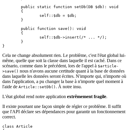
	public static function setDb(DB $db): void

	{

		self::$db = $db;

	}

	public function save(): void

	{

		self::$db->insert(/* ... */);

	}

Cela ne change absolument rien. Le problème, c'est l'état global lui-
même, quelle que soit la classe dans laquelle il est caché. Dans ce
scénario, comme dans le précédent, lors de l'appel à
$article-
nous n'avons aucune certitude quant à la base de données
>save()
dans laquelle les données seront écrites. N'importe qui, n'importe où
dans l'application, a pu changer la base à n'importe quel moment à
l'aide de
. À notre insu.
Article::setDb()
L'état global rend notre application
extrêmement fragile
.
Il existe pourtant une façon simple de régler ce problème. Il suffit
que l'API déclare ses dépendances pour garantir un fonctionnement
correct.
class Article
