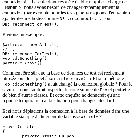
connexion à la base de données a été établie ni qui est chargé de
l'établir. Si nous avons besoin de changer dynamiquement la
connexion (par exemple pour les tests), nous risquons d'en venir à
ajouter des méthodes comme
ou
DB::reconnect(...)
.
DB::reconnectForTest()
Prenons un exemple :
$article = new Article;

// ...

DB::reconnectForTest();

Foo::doSomething();

Comment être sûr que la base de données de test est réellement
utilisée lors de l'appel à
? Et si la méthode
$article->save()
avait changé la connexion globale ? Pour le
Foo::doSomething()
savoir, il nous faudrait inspecter le code source de
et peut-être
Foo
de bien d'autres classes. Et cette enquête ne donnerait qu'une
réponse temporaire, car la situation peut changer plus tard.
Et si nous déplacions la connexion à la base de données dans une
variable statique à l'intérieur de la classe
?
Article
class Article

{

	private static DB $db;
