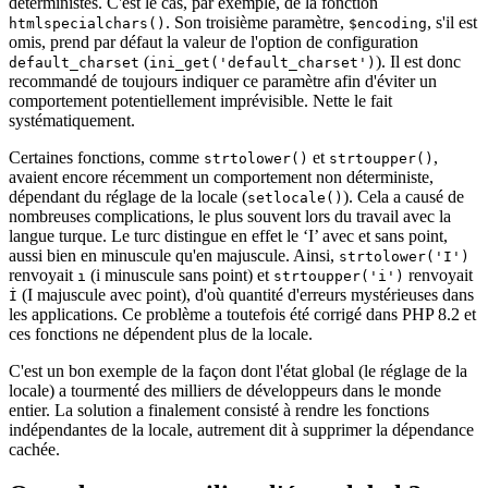
déterministes. C'est le cas, par exemple, de la fonction
. Son troisième paramètre,
, s'il est
htmlspecialchars()
$encoding
omis, prend par défaut la valeur de l'option de configuration
(
). Il est donc
default_charset
ini_get('default_charset')
recommandé de toujours indiquer ce paramètre afin d'éviter un
comportement potentiellement imprévisible. Nette le fait
systématiquement.
Certaines fonctions, comme
et
,
strtolower()
strtoupper()
avaient encore récemment un comportement non déterministe,
dépendant du réglage de la locale (
). Cela a causé de
setlocale()
nombreuses complications, le plus souvent lors du travail avec la
langue turque. Le turc distingue en effet le ‘I’ avec et sans point,
aussi bien en minuscule qu'en majuscule. Ainsi,
strtolower('I')
renvoyait
(i minuscule sans point) et
renvoyait
ı
strtoupper('i')
(I majuscule avec point), d'où quantité d'erreurs mystérieuses dans
İ
les applications. Ce problème a toutefois été corrigé dans PHP 8.2 et
ces fonctions ne dépendent plus de la locale.
C'est un bon exemple de la façon dont l'état global (le réglage de la
locale) a tourmenté des milliers de développeurs dans le monde
entier. La solution a finalement consisté à rendre les fonctions
indépendantes de la locale, autrement dit à supprimer la dépendance
cachée.