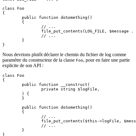
class Foo

{

	public function doSomething()

	{

		// ...

		file_put_contents(LOG_FILE, $message . "\n", FILE_APPEND);

		// ...

	}

Nous devrions plutôt déclarer le chemin du fichier de log comme
paramètre du constructeur de la classe
, pour en faire une partie
Foo
explicite de son API :
class Foo

{

	public function __construct(

		private string $logFile,

	) {

	}

	public function doSomething()

	{

		// ...

		file_put_contents($this->logFile, $message . "\n", FILE_APPEND);

		// ...

	}
