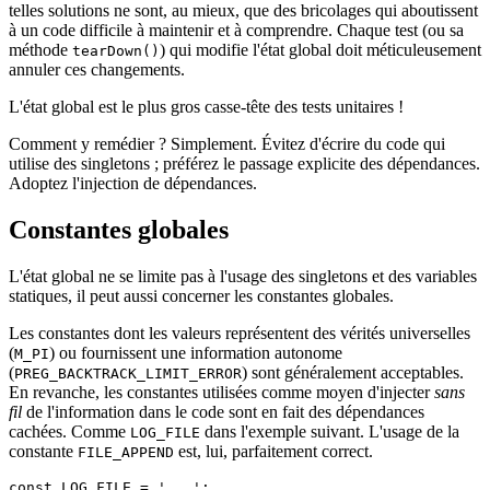
telles solutions ne sont, au mieux, que des bricolages qui aboutissent
à un code difficile à maintenir et à comprendre. Chaque test (ou sa
méthode
) qui modifie l'état global doit méticuleusement
tearDown()
annuler ces changements.
L'état global est le plus gros casse-tête des tests unitaires !
Comment y remédier ? Simplement. Évitez d'écrire du code qui
utilise des singletons ; préférez le passage explicite des dépendances.
Adoptez l'injection de dépendances.
Constantes globales
L'état global ne se limite pas à l'usage des singletons et des variables
statiques, il peut aussi concerner les constantes globales.
Les constantes dont les valeurs représentent des vérités universelles
(
) ou fournissent une information autonome
M_PI
(
) sont généralement acceptables.
PREG_BACKTRACK_LIMIT_ERROR
En revanche, les constantes utilisées comme moyen d'injecter
sans
fil
de l'information dans le code sont en fait des dépendances
cachées. Comme
dans l'exemple suivant. L'usage de la
LOG_FILE
constante
est, lui, parfaitement correct.
FILE_APPEND
const LOG_FILE = '...';
