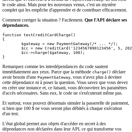
le code ainsi. Mais pour les nouveaux venus, c'est un mystère
complet qui les empêche d'apprendre et de contribuer efficacement.
Comment corriger la situation ? Facilement.
Que l'API déclare ses
dépendances.
function testCreditCardCharge()

{

	$gateway = new PaymentGateway(/* ... */);

	$cc = new CreditCard('1234567890123456', 5, 2028);

	$cc->charge($gateway, 100);

Remarquez comme les interdépendances du code sautent
immédiatement aux yeux. Parce que la méthode
déclare
charge()
avoir besoin d'une
, vous n'avez plus à deviner
PaymentGateway
cette dépendance ni à poser la question. Vous savez que vous devez
en créer une instance et, ce faisant, vous découvrirez les paramètres
d'accès nécessaires. Sans eux, le code ne s'exécuterait même pas.
Et surtout, vous pouvez désormais simuler la passerelle de paiement,
si bien que 100 $ ne vous seront plus débités à chaque exécution
d'un test.
L'état global permet aux objets d'accéder en secret à des
dépendances non déclarées dans leur API, ce qui transforme vos