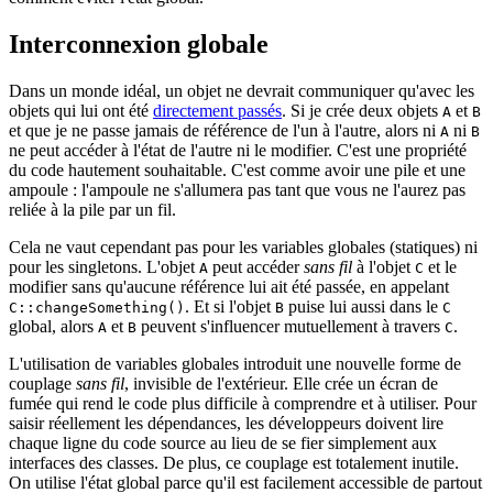
Interconnexion globale
Dans un monde idéal, un objet ne devrait communiquer qu'avec les
objets qui lui ont été
directement passés
. Si je crée deux objets
et
A
B
et que je ne passe jamais de référence de l'un à l'autre, alors ni
ni
A
B
ne peut accéder à l'état de l'autre ni le modifier. C'est une propriété
du code hautement souhaitable. C'est comme avoir une pile et une
ampoule : l'ampoule ne s'allumera pas tant que vous ne l'aurez pas
reliée à la pile par un fil.
Cela ne vaut cependant pas pour les variables globales (statiques) ni
pour les singletons. L'objet
peut accéder
sans fil
à l'objet
et le
A
C
modifier sans qu'aucune référence lui ait été passée, en appelant
. Et si l'objet
puise lui aussi dans le
C::changeSomething()
B
C
global, alors
et
peuvent s'influencer mutuellement à travers
.
A
B
C
L'utilisation de variables globales introduit une nouvelle forme de
couplage
sans fil
, invisible de l'extérieur. Elle crée un écran de
fumée qui rend le code plus difficile à comprendre et à utiliser. Pour
saisir réellement les dépendances, les développeurs doivent lire
chaque ligne du code source au lieu de se fier simplement aux
interfaces des classes. De plus, ce couplage est totalement inutile.
On utilise l'état global parce qu'il est facilement accessible de partout