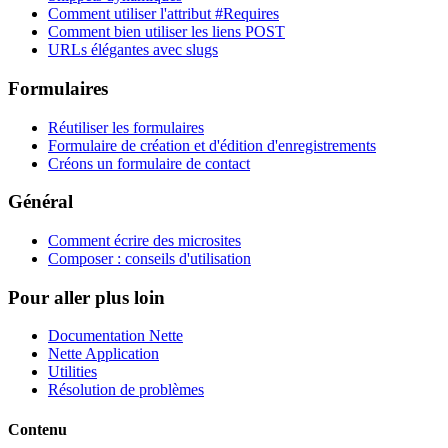
Afficher sur GitHub
(puis appuyez sur E pour modifier)
Comment utiliser l'attribut #Requires
Ouvrir l'aperçu
Comment bien utiliser les liens POST
Signaler un problème avec cette page sur GitHub
URLs élégantes avec slugs
Formulaires
Réutiliser les formulaires
Formulaire de création et d'édition d'enregistrements
Créons un formulaire de contact
Général
Comment écrire des microsites
Composer : conseils d'utilisation
Pour aller plus loin
Documentation Nette
Nette Application
Utilities
Résolution de problèmes
Contenu