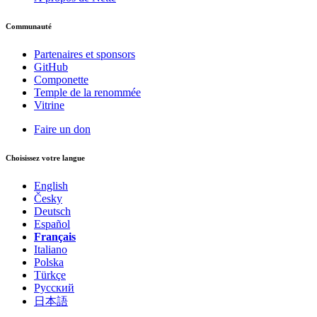
Communauté
Partenaires et sponsors
GitHub
Componette
Temple de la renommée
Vitrine
Faire un don
Choisissez votre langue
English
Česky
Deutsch
Español
Français
Italiano
Polska
Türkçe
Русский
日本語