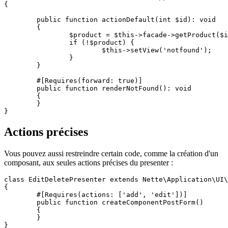
{

	public function actionDefault(int $id): void

	{

		$product = $this->facade->getProduct($id);

		if (!$product) {

			$this->setView('notfound');

		}

	}

	#[Requires(forward: true)]

	public function renderNotFound(): void

	{

	}

Actions précises
Vous pouvez aussi restreindre certain code, comme la création d'un
composant, aux seules actions précises du presenter :
class EditDeletePresenter extends Nette\Application\UI\
{

	#[Requires(actions: ['add', 'edit'])]

	public function createComponentPostForm()

	{

	}
