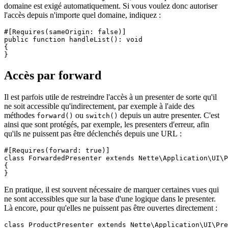
domaine est exigé automatiquement. Si vous voulez donc autoriser
l'accès depuis n'importe quel domaine, indiquez :
#[Requires(sameOrigin: false)]

public function handleList(): void

{

Accès par forward
Il est parfois utile de restreindre l'accès à un presenter de sorte qu'il
ne soit accessible qu'indirectement, par exemple à l'aide des
méthodes
ou
depuis un autre presenter. C'est
forward()
switch()
ainsi que sont protégés, par exemple, les presenters d'erreur, afin
qu'ils ne puissent pas être déclenchés depuis une URL :
#[Requires(forward: true)]

class ForwardedPresenter extends Nette\Application\UI\P
{

En pratique, il est souvent nécessaire de marquer certaines vues qui
ne sont accessibles que sur la base d'une logique dans le presenter.
Là encore, pour qu'elles ne puissent pas être ouvertes directement :
class ProductPresenter extends Nette\Application\UI\Pre