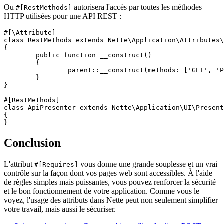
Ou
autorisera l'accès par toutes les méthodes
#[RestMethods]
HTTP utilisées pour une API REST :
#[\Attribute]

class RestMethods extends Nette\Application\Attributes\
{

	public function __construct()

	{

		parent::__construct(methods: ['GET', 'POST', 'PUT', 'PATCH', 'DELETE']);

	}

}

#[RestMethods]

class ApiPresenter extends Nette\Application\UI\Present
{

Conclusion
L'attribut
vous donne une grande souplesse et un vrai
#[Requires]
contrôle sur la façon dont vos pages web sont accessibles. À l'aide
de règles simples mais puissantes, vous pouvez renforcer la sécurité
et le bon fonctionnement de votre application. Comme vous le
voyez, l'usage des attributs dans Nette peut non seulement simplifier
votre travail, mais aussi le sécuriser.