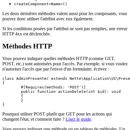
createComponent<Name>()
Les deux dernières méthodes valent aussi pour les composants, vous
pouvez donc utiliser l'attribut avec eux également.
Si les conditions posées par l'attribut ne sont pas remplies, une erreur
HTTP 4xx est déclenchée.
Méthodes HTTP
Vous pouvez indiquer quelles méthodes HTTP (comme GET,
POST, etc.) sont autorisées pour l'accès. Par exemple, si vous voulez
n'autoriser l'accès que par l'envoi d'un formulaire, écrivez :
class AdminPresenter extends Nette\Application\UI\Prese
{

	#[Requires(methods: 'POST')]

	public function actionDelete(int $id): void

	{

	}

Pourquoi utiliser POST plutôt que GET pour les actions qui
changent l'état, et comment faire ?
Lisez le guide
.
Vous pouvez indiquer une méthode ou un tableau de méthodes. Un