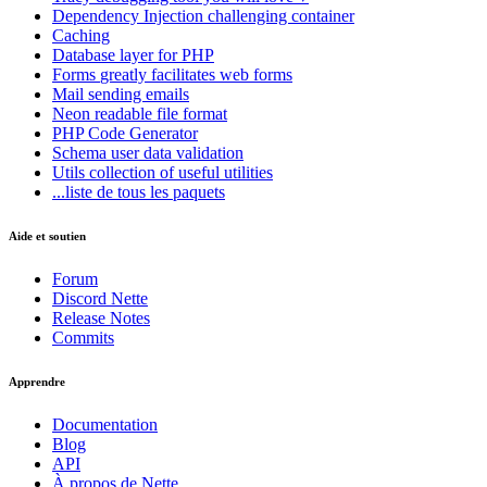
Dependency Injection
challenging container
Caching
Database
layer for PHP
Forms
greatly facilitates web forms
Mail
sending emails
Neon
readable file format
PHP Code Generator
Schema
user data validation
Utils
collection of useful utilities
...liste de tous les paquets
Aide et soutien
Forum
Discord Nette
Release Notes
Commits
Apprendre
Documentation
Blog
API
À propos de Nette