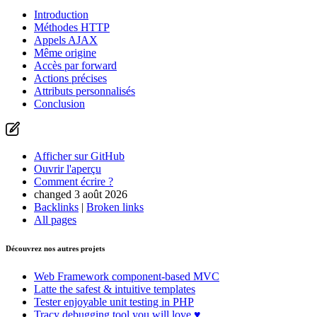
Introduction
Méthodes HTTP
Appels AJAX
Même origine
Accès par forward
Actions précises
Attributs personnalisés
Conclusion
Afficher sur GitHub
Ouvrir l'aperçu
Comment écrire ?
changed 3 août 2026
Backlinks
|
Broken links
All pages
Découvrez nos autres projets
Web Framework
component-based MVC
Latte
the safest & intuitive templates
Tester
enjoyable unit testing in PHP
Tracy
debugging tool you will love ♥