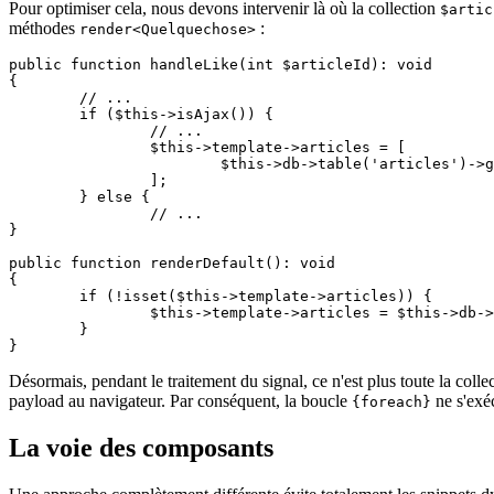
Pour optimiser cela, nous devons intervenir là où la collection
$artic
méthodes
:
render<Quelquechose>
public function handleLike(int $articleId): void

{

	// ...

	if ($this->isAjax()) {

		// ...

		$this->template->articles = [

			$this->db->table('articles')->get($articleId),

		];

	} else {

		// ...

}

public function renderDefault(): void

{

	if (!isset($this->template->articles)) {

		$this->template->articles = $this->db->table('articles');

	}

Désormais, pendant le traitement du signal, ce n'est plus toute la colle
payload au navigateur. Par conséquent, la boucle
ne s'exéc
{foreach}
La voie des composants