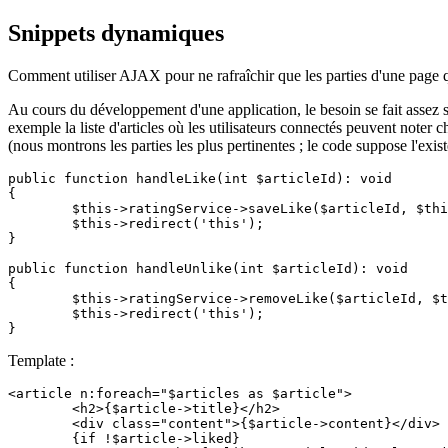
Snippets dynamiques
Comment utiliser AJAX pour ne rafraîchir que les parties d'une page qu
Au cours du développement d'une application, le besoin se fait assez 
exemple la liste d'articles où les utilisateurs connectés peuvent noter
(nous montrons les parties les plus pertinentes ; le code suppose l'exis
public function handleLike(int $articleId): void

{

	$this->ratingService->saveLike($articleId, $this->user->id);

	$this->redirect('this');

}

public function handleUnlike(int $articleId): void

{

	$this->ratingService->removeLike($articleId, $this->user->id);

	$this->redirect('this');

Template :
<article n:foreach="$articles as $article">

	<h2>{$article->title}</h2>

	<div class="content">{$article->content}</div>

	{if !$article->liked}
