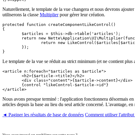
Naturellement, le template de la vue changera et nous devrons ajoute
utiliserons la classe
Multiplier
pour gérer leur création.
protected function createComponentLikeControl()

{

	$articles = $this->db->table('articles');

	return new Nette\Application\UI\Multiplier(function (int $articleId) use ($articles) {

		return new LikeControl($articles[$articleId]);

	});

Le template de la vue se réduit au strict minimum (et ne contient plus 
<article n:foreach="$articles as $article">

	<h2>{$article->title}</h2>

	<div class="content">{$article->content}</div>

	{control "likeControl-$article->id"}

Nous avons presque terminé : l'application fonctionnera désormais en A
articles depuis la base au lieu du seul article concerné. L'avantage, e
◄ Paginer les résultats de base de données
Comment utiliser l'attribu