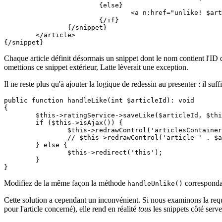
			{else}

				<a n:href="unlike! $article->id" class=ajax>Je n'aime plus</a>

			{/if}

		{/snippet}

	</article>

Chaque article définit désormais un snippet dont le nom contient l'ID
omettions ce snippet extérieur, Latte lèverait une exception.
Il ne reste plus qu'à ajouter la logique de redessin au presenter : il suff
public function handleLike(int $articleId): void

{

	$this->ratingService->saveLike($articleId, $this->user->id);

	if ($this->isAjax()) {

		$this->redrawControl('articlesContainer');

		// $this->redrawControl('article-' . $articleId); -- inutile

	} else {

		$this->redirect('this');

	}

Modifiez de la même façon la méthode
corresponda
handleUnlike()
Cette solution a cependant un inconvénient. Si nous examinons la requê
pour l'article concerné), elle rend en réalité
tous
les snippets côté serveu