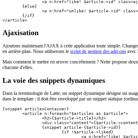
		<a n:href="like! $article->id" class=ajax>J'aime</a>

	{else}

		<a n:href="unlike! $article->id" class=ajax>Je n'aime plus</a>

	{/if}

Ajaxisation
Ajoutons maintenant l'AJAX à cette application toute simple. Changer l
en arrière-plan. Nous utiliserons le
script de gestion des add-ons
avec l
Mais comment le mettre en œuvre concrètement ? Nette propose deux a
chacune d'elles.
La voie des snippets dynamiques
Dans la terminologie de Latte, un snippet dynamique désigne un usage 
dans le template ; il doit être enveloppé par un snippet statique (ordin
{snippet articlesContainer}

	<article n:foreach="$articles as $article">

		<h2>{$article->title}</h2>

		<div class="content">{$article->content}</div>

		{snippet article-{$article->id}}

			{if !$article->liked}

				<a n:href="like! $article->id" class=ajax>J'aime</a>
