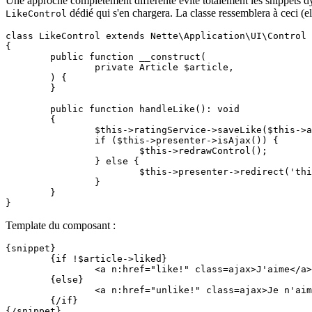
Une approche complètement différente évite totalement les snippets dyn
dédié qui s'en chargera. La classe ressemblera à ceci (e
LikeControl
class LikeControl extends Nette\Application\UI\Control

{

	public function __construct(

		private Article $article,

	) {

	}

	public function handleLike(): void

	{

		$this->ratingService->saveLike($this->article->id, $this->presenter->user->id);

		if ($this->presenter->isAjax()) {

			$this->redrawControl();

		} else {

			$this->presenter->redirect('this');

		}

	}

Template du composant :
{snippet}

	{if !$article->liked}

		<a n:href="like!" class=ajax>J'aime</a>

	{else}

		<a n:href="unlike!" class=ajax>Je n'aime plus</a>

	{/if}
