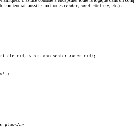
amiques. L'astuce consiste à encapsuler toute la logique dans un compos
lle contiendrait aussi les méthodes
,
, etc.) :
render
handleUnlike