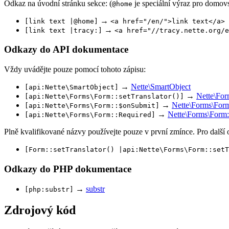
Odkaz na úvodní stránku sekce: (
je speciální výraz pro domov
@home
→
[link text |@home]
<a href="/en/">link text</a>
→
[link text |tracy:]
<a href="//tracy.nette.org/e
Odkazy do API dokumentace
Vždy uvádějte pouze pomocí tohoto zápisu:
→
Nette\SmartObject
[api:Nette\SmartObject]
→
Nette\For
[api:Nette\Forms\Form::setTranslator()]
→
Nette\Forms\For
[api:Nette\Forms\Form::$onSubmit]
→
Nette\Forms\Form:
[api:Nette\Forms\Form::Required]
Plně kvalifikované názvy používejte pouze v první zmínce. Pro další
[Form::setTranslator() |api:Nette\Forms\Form::setT
Odkazy do PHP dokumentace
→
substr
[php:substr]
Zdrojový kód