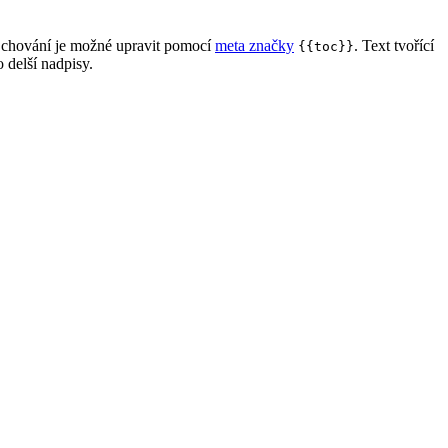
í chování je možné upravit pomocí
meta značky
. Text tvořící
{{toc}}
 delší nadpisy.