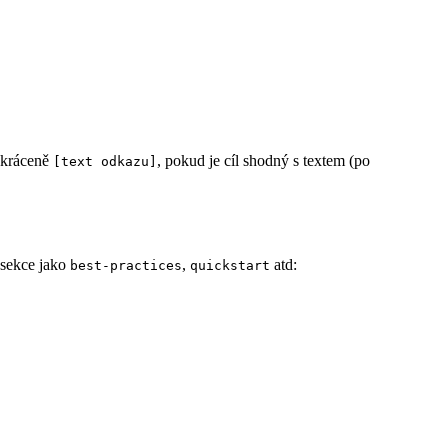
zkráceně
, pokud je cíl shodný s textem (po
[text odkazu]
 sekce jako
,
atd:
best-practices
quickstart