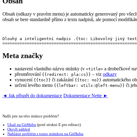
Obsah
Obsah (odkazy v pravém menu) je automaticky generovaný pro všechny
obsah se bere standardně přímo z textu nadpisů, ale pomocí modifiká
Dlouhý a inteligentní nadpis .{toc: Libovolný jiný text
Meta značky
nastavení vlastního názvu stránky (v
a drobečkové na
<title>
přesměrování
– viz
odkazy
{{redirect: pla:cs}}
vynucení
či zakázání
automatického obs
{{toc}}
{{toc: no}}
určení levého menu
či je
{{leftbar: utils:@left-menu}}
◄ Jak přispět do dokumentace
Dokumentace Nette ►