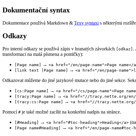
Dokumentační syntax
Dokumentace používá Markdown &
Texy syntaxi
s některými rozšíře
Odkazy
Pro interní odkazy se používá zápis v hranatých závorkách
.
[odkaz]
transformaci na malá písmena a pomlčky):
→
[Page name]
<a href="/en/page-name">Page name</a
→
[link text |Page name]
<a href="/en/page-name">l
Odkazovat můžeme do jiné jazykové mutace nebo do jiné sekce. Sekc
→
[cs:Page name]
<a href="/cs/page-name">Page name
→
[tracy:Page name]
<a href="//tracy.nette.org/en/
→
[tracy:cs:Page name]
<a href="//tracy.nette.org/
Pomocí
je také možné zacílit na konkrétní nadpis na stránce.
#
→
(na
[#Heading]
<a href="#toc-heading">Heading</a>
→
[Page name#Heading]
<a href="/en/page-name#toc-h