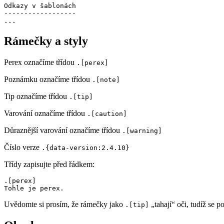
Odkazy v šablonách

------------------

Rámečky a styly
Perex označíme třídou
.[perex]
Poznámku označíme třídou
.[note]
Tip označíme třídou
.[tip]
Varování označíme třídou
.[caution]
Důraznější varování označíme třídou
.[warning]
Číslo verze
.{data-version:2.4.10}
Třídy zapisujte před řádkem:
.[perex]

Uvědomte si prosím, že rámečky jako
„tahají“ oči, tudíž se 
.[tip]