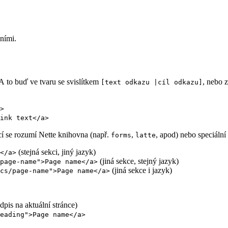
ními.
 A to buď ve tvaru se svislítkem
, nebo 
[text odkazu |cíl odkazu]
>
ink text</a>
í se rozumí Nette knihovna (např.
,
, apod) nebo speciální
forms
latte
(stejná sekci, jiný jazyk)
</a>
(jiná sekce, stejný jazyk)
page-name">Page name</a>
(jiná sekce i jazyk)
cs/page-name">Page name</a>
dpis na aktuální stránce)
eading">Page name</a>