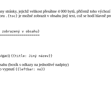
 stránky, jejichž velikost přesáhne 4 000 bytů, přičemž toho výchoz
toru
je možné zobrazit v obsahu jiný text, což se hodí hlavně pro
.{toc}
 zobrazený v obsahu}

vigaci)
{{title: Jiný název}}
ahu (boxík s odkazy na jednotlivé nadpisy)
ho vypnutí
{{leftbar: no}}