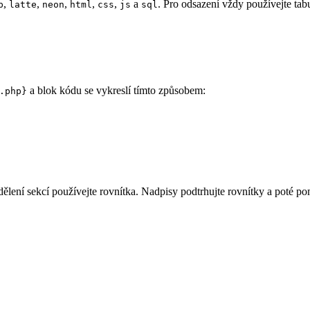
,
,
,
,
,
a
. Pro odsazení vždy používejte tabu
p
latte
neon
html
css
js
sql
a blok kódu se vykreslí tímto způsobem:
.php}
ělení sekcí používejte rovnítka. Nadpisy podtrhujte rovnítky a poté p