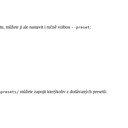
u, můžete ji ale nastavit i ručně volbou
:
--preset
můžete zapojit kterýkoliv z dodávaných presetů:
$presets/