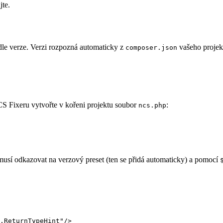
jte.
dle verze. Verzi rozpozná automaticky z
vašeho projekt
composer.json
CS Fixeru vytvořte v kořeni projektu soubor
:
ncs.php
musí odkazovat na verzový preset (ten se přidá automaticky) a pomocí