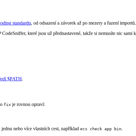
coding standardu
, od odsazení a závorek až po mezery a řazení importů.
deSniffer, které jsou už přednastavené, takže si nemusíte nic sami k
ředí $PATH
.
co
je rovnou opraví:
fix
i jednu nebo více vlastních cest, například
.
ecs check app bin