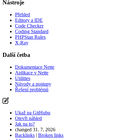
Nástroje
Přehled
Editory a IDE
Code Checker
Coding Standard
PHPStan Rules
X-Ray
Další četba
Dokumentace Nette
Aplikace v Nette
Utilities
Návody a postupy
Řešení problémů
Ukaž na GitHubu
Otevři náhled
Jak na to?
changed 31. 7. 2026
Backlinks
|
Broken links