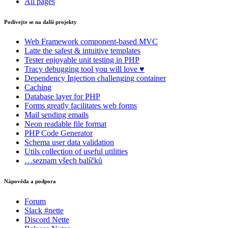
All pages
Podívejte se na další projekty
Web Framework
component-based MVC
Latte
the safest & intuitive templates
Tester
enjoyable unit testing in PHP
Tracy
debugging tool you will love ♥
Dependency Injection
challenging container
Caching
Database
layer for PHP
Forms
greatly facilitates web forms
Mail
sending emails
Neon
readable file format
PHP Code Generator
Schema
user data validation
Utils
collection of useful utilities
…seznam všech balíčků
Nápověda a podpora
Forum
Slack #nette
Discord Nette