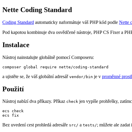
Nette Coding Standard
Coding Standard
automaticky naformátuje váš PHP kód podle
Nette 
Pod kapotou kombinuje dva osvědčené nástroje, PHP CS Fixer a PHP Co
Instalace
Nástroj nainstalujte globálně pomocí Composeru:
a ujistěte se, že váš globální adresář
je v
proměnné prost
vendor/bin
Použití
Nástroj nabízí dva příkazy. Příkaz
jen vypíše prohřešky, zatím
check
ecs check

Bez uvedení cest prohledá adresáře
a
; můžete ale zadat 
src/
tests/