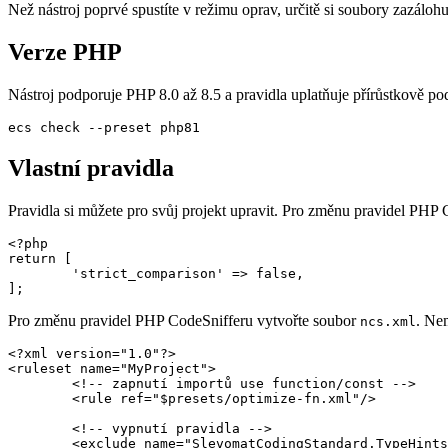
Než nástroj poprvé spustíte v režimu oprav, určitě si soubory zazálohu
Verze PHP
Nástroj podporuje PHP 8.0 až 8.5 a pravidla uplatňuje přírůstkově po
Vlastní pravidla
Pravidla si můžete pro svůj projekt upravit. Pro změnu pravidel PHP 
<?php

return [

	'strict_comparison' => false,

Pro změnu pravidel PHP CodeSnifferu vytvořte soubor
. Ne
ncs.xml
<?xml version="1.0"?>

<ruleset name="MyProject">

	<!-- zapnutí importů use function/const -->

	<rule ref="$presets/optimize-fn.xml"/>

	<!-- vypnutí pravidla -->

	<exclude name="SlevomatCodingStandard.TypeHints.ReturnTypeHint"/>
