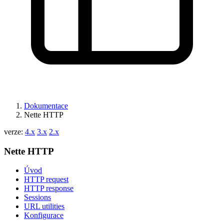
Dokumentace
Nette HTTP
verze:
4.x
3.x
2.x
Nette HTTP
Úvod
HTTP request
HTTP response
Sessions
URL utilities
Konfigurace