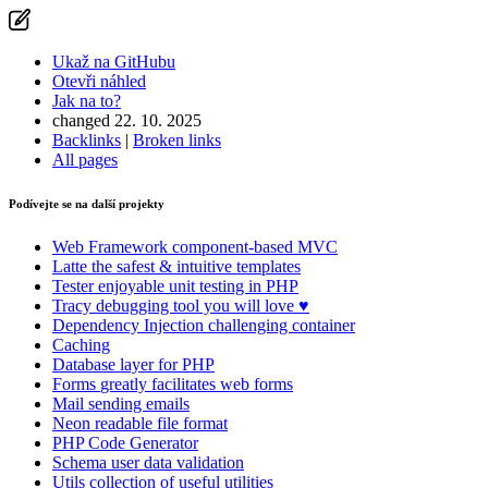
Ukaž na GitHubu
Otevři náhled
Jak na to?
changed 22. 10. 2025
Backlinks
|
Broken links
All pages
Podívejte se na další projekty
Web Framework
component-based MVC
Latte
the safest & intuitive templates
Tester
enjoyable unit testing in PHP
Tracy
debugging tool you will love ♥
Dependency Injection
challenging container
Caching
Database
layer for PHP
Forms
greatly facilitates web forms
Mail
sending emails
Neon
readable file format
PHP Code Generator
Schema
user data validation
Utils
collection of useful utilities