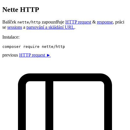
Nette HTTP
Balíček
zapouzdřuje
HTTP request
&
response
, práci
nette/http
se
sessions
a
parsování a skládání URL
.
Instalace:
previous
HTTP request ►