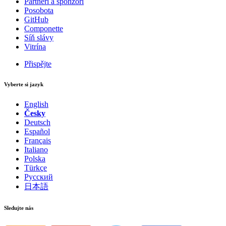
Partneři a sponzoři
Posobota
GitHub
Componette
Síň slávy
Vitrína
Přispějte
Vyberte si jazyk
English
Česky
Deutsch
Español
Français
Italiano
Polska
Türkçe
Русский
日本語
Sledujte nás