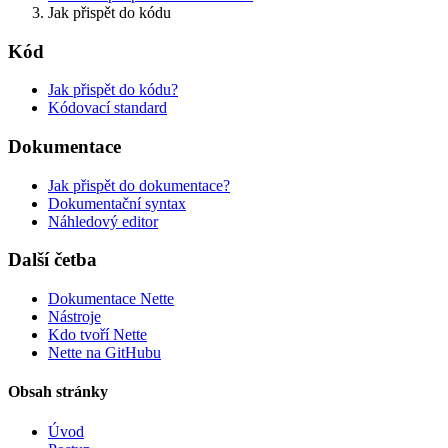
Ukaž na GitHubu
(poté stiskni E pro editaci)
Jak přispět do kódu
Otevři náhled
Nahlásit problém s touto stránkou na GitHubu
Kód
Jak přispět do kódu?
Kódovací standard
Dokumentace
Jak přispět do dokumentace?
Dokumentační syntax
Náhledový editor
Další četba
Dokumentace Nette
Nástroje
Kdo tvoří Nette
Nette na GitHubu
Obsah stránky
Úvod