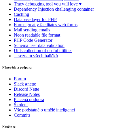
Tracy
debugging tool you will love ♥
Dependency Injection
challenging container
Caching
Database
layer for PHP
Forms
greatly facilitates web forms
Mail
sending emails
Neon
readable file format
PHP Code Generator
Schema
user data validation
Utils
collection of useful utilities
…seznam všech balíčků
Nápověda a podpora
Forum
Slack #nette
Discord Nette
Release Notes
Placená podpora
Školení
Vše podstatné o umělé inteligenci
Commits
Naučte se