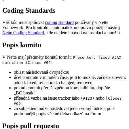
Coding Standards
Váš kód musí splňovat
coding standard
používaný v Nette
Framework. Pro kontrolu a automatickou opravu použijte nástroj
Nette Coding Standard
, kde najdete i návod na instalaci a použití.
Popis komitu
V Nette mají předměty komitů formát:
Presenter: fixed AJAX
detection [Closes #69]
oblast následovaná dvojtečkou
účel commitu v minulém čase, je-li to možné, začněte slovem:
added
,
fixed
,
refactored
, changed, removed
pokud commit přeruší zpětnou kompatibilitu, doplňte
„BC break“
případná vazba na issue tracker jako
nebo
(#123)
[Closes
#69]
za subjektem může následovat jeden volný řádek a poté
podrobnější popis včetně třeba odkazů na fórum
Popis pull requestu