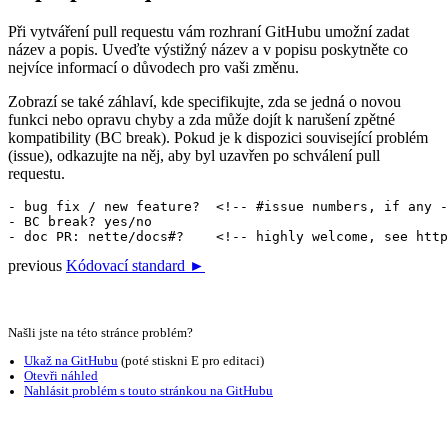
Při vytváření pull requestu vám rozhraní GitHubu umožní zadat
název a popis. Uveďte výstižný název a v popisu poskytněte co
nejvíce informací o důvodech pro vaši změnu.
Zobrazí se také záhlaví, kde specifikujte, zda se jedná o novou
funkci nebo opravu chyby a zda může dojít k narušení zpětné
kompatibility (BC break). Pokud je k dispozici související problém
(issue), odkazujte na něj, aby byl uzavřen po schválení pull
requestu.
- bug fix / new feature?  <!-- #issue numbers, if any -
- BC break? yes/no

previous
Kódovací standard ►