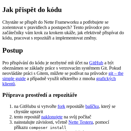
Jak přispět do kódu
Chystáte se přispět do Nette Frameworku a potřebujete se
zorientovat v pravidlech a postupech? Tento průvodce pro
začátečníky vám krok za krokem ukáže, jak efektivně přispívat do
kódu, pracovat s repozitáři a implementovat změny.
Postup
Pro přispívání do kódu je nezbytné mít účet na
GitHub
a být
obeznámen se základy práce s verzovacím systémem Git. Pokud
neovládáte práci s Gitem, můžete se podívat na průvodce
git – the
simple guide
a případně využít některého z mnoha
grafických
klientů
.
Příprava prostředí a repozitáře
na GitHubu si vytvořte
fork
repositáře
balíčku
, který se
chystáte upravit
tento repositář
naklonujete
na svůj počítač
nainstalujte závislosti, včetně
Nette Testeru
, pomocí
příkazu
composer install