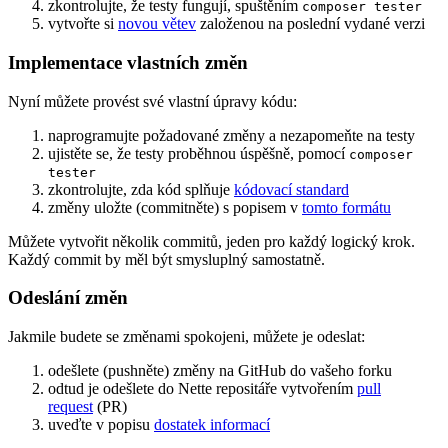
zkontrolujte, že testy fungují, spuštěním
composer tester
vytvořte si
novou větev
založenou na poslední vydané verzi
Implementace vlastních změn
Nyní můžete provést své vlastní úpravy kódu:
naprogramujte požadované změny a nezapomeňte na testy
ujistěte se, že testy proběhnou úspěšně, pomocí
composer
tester
zkontrolujte, zda kód splňuje
kódovací standard
změny uložte (commitněte) s popisem v
tomto formátu
Můžete vytvořit několik commitů, jeden pro každý logický krok.
Každý commit by měl být smysluplný samostatně.
Odeslání změn
Jakmile budete se změnami spokojeni, můžete je odeslat:
odešlete (pushněte) změny na GitHub do vašeho forku
odtud je odešlete do Nette repositáře vytvořením
pull
request
(PR)
uveďte v popisu
dostatek informací