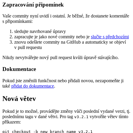
Zapracování připomínek
Vaše commity nyní uvidí i ostatní. Je běžné, že dostanete komentáře
s připomínkami:
sledujte navrhované úpravy
zapracujte je jako nové commity nebo je
slučte s předchozími
znovu odešlete commity na GitHub a automaticky se objeví
v pull requestu
Nikdy nevytvářejte nový pull request kvůli úpravě stávajícího.
Dokumentace
Pokud jste změnili funkčnost nebo přidali novou, nezapomeňte ji
také
přidat do dokumentace
.
Nová větev
Pokud je to možné, provádějte změny vůči poslední vydané verzi, tj.
poslednímu tagu v dané větvi. Pro tag
vytvoříte větev tímto
v3.2.1
příkazem: