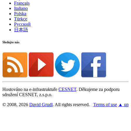
Français
Italiano
Polska
Türkçe
Русский
日本語
Sledujte nás
Hostováno na e-infrastruktuře
CESNET
. Děkujeme za podporu
sdružení CESNET, z.s.p.o.
© 2008, 2026
David Grudl
. All rights reserved.
Terms of use
▲ up