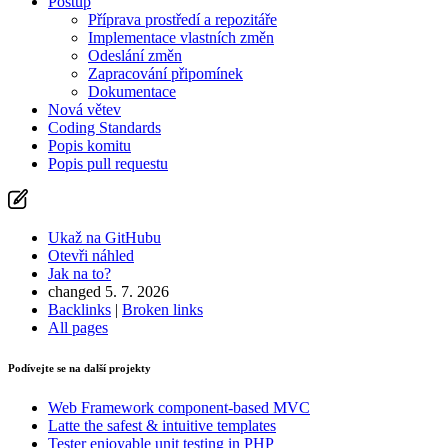
Postup
Příprava prostředí a repozitáře
Implementace vlastních změn
Odeslání změn
Zapracování připomínek
Dokumentace
Nová větev
Coding Standards
Popis komitu
Popis pull requestu
Ukaž na GitHubu
Otevři náhled
Jak na to?
changed 5. 7. 2026
Backlinks
|
Broken links
All pages
Podívejte se na další projekty
Web Framework
component-based MVC
Latte
the safest & intuitive templates
Tester
enjoyable unit testing in PHP