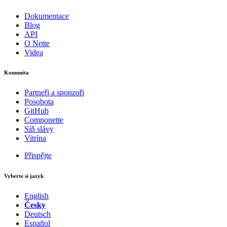
Dokumentace
Blog
API
O Nette
Videa
Komunita
Partneři a sponzoři
Posobota
GitHub
Componette
Síň slávy
Vitrína
Přispějte
Vyberte si jazyk
English
Česky
Deutsch
Español