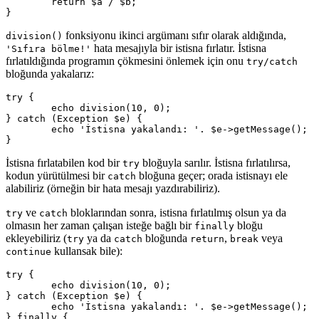
	return $a / $b;

fonksiyonu ikinci argümanı sıfır olarak aldığında,
division()
hata mesajıyla bir istisna fırlatır. İstisna
'Sıfıra bölme!'
fırlatıldığında programın çökmesini önlemek için onu
try/catch
bloğunda yakalarız:
try {

	echo division(10, 0);

} catch (Exception $e) {

	echo 'İstisna yakalandı: '. $e->getMessage();

İstisna fırlatabilen kod bir
bloğuyla sarılır. İstisna fırlatılırsa,
try
kodun yürütülmesi bir
bloğuna geçer; orada istisnayı ele
catch
alabiliriz (örneğin bir hata mesajı yazdırabiliriz).
ve
bloklarından sonra, istisna fırlatılmış olsun ya da
try
catch
olmasın her zaman çalışan isteğe bağlı bir
bloğu
finally
ekleyebiliriz (
ya da
bloğunda
,
veya
try
catch
return
break
kullansak bile):
continue
try {

	echo division(10, 0);

} catch (Exception $e) {

	echo 'İstisna yakalandı: '. $e->getMessage();

} finally {
