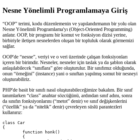
Nesne Yönelimli Programlamaya Giriş
“OOP” terimi, kodu düzenlemenin ve yapılandırmanın bir yolu olan
Nesne Yönelimli Programlama'yı (Object-Oriented Programming)
anlatır. OOP, bir programı bir komut ve fonksiyon dizisi yerine,
birbiriyle iletişen nesnelerden oluşan bir topluluk olarak görmemizi
sağlar.
OOP'de “nesne”, veriyi ve o veri üzerinde çalışan fonksiyonları
içeren bir birimdir. Nesneler, nesneler için taslak ya da şablon olarak
anlaşılabilecek “sınıflara” göre oluşturulur. Bir sınıfımız olduğunda,
onun “örneğini” (instance) yani o sınıftan yapılmış somut bir nesneyi
oluşturabiliriz.
PHP'de basit bir sınıfı nasıl oluşturabileceğimize bakalım. Bir sınıf
tanımlarken “class” anahtar sözcüğünü, ardından sınıf adını, sonra
da sınıfın fonksiyonlarını (“metot” denir) ve sınıf değişkenlerini
(“özellik” ya da “nitelik” denir) çevreleyen süslü parantezleri
kullanırız:
class Car

{

	function honk()

	{
