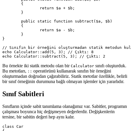
	{

		return $a + $b;

	}

	public static function subtract($a, $b)

	{

		return $a - $b;

	}

}

// Sınıfın bir örneğini oluşturmadan statik metodun kul
echo Calculator::add(5, 3); // Çıktı: 8

Bu örnekte iki statik metodu olan bir
sınıfı oluşturduk.
Calculator
Bu metotları,
operatörünü kullanarak sınıfın bir örneğini
::
oluşturmadan doğrudan çağırabiliriz. Statik metotlar özellikle, belirli
bir sınıf örneğinin durumuna bağlı olmayan işlemler için yararlıdır.
Sınıf Sabitleri
Sınıfların içinde sabit tanımlama olanağımız var. Sabitler, programın
çalışması boyunca hiç değişmeyen değerlerdir. Değişkenlerin
tersine, bir sabitin değeri hep aynı kalır.
class Car

{
