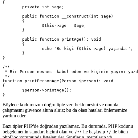
{

	private int $age;

	public function __construct(int $age)

	{

		$this->age = $age;

	}

	public function printAge(): void

	{

		echo "Bu kişi {$this->age} yaşında.";

	}

}

/**

 * Bir Person nesnesi kabul eden ve kişinin yaşını yazd
 */

function printPersonAge(Person $person): void

{

	$person->printAge();

Böylece kodumuzun doğru tipte veri beklemesini ve onunla
çalışmasını güvence altına alırız; bu da olası hataları önlememize
yardım eder.
Bazı tipler PHP'de doğrudan yazılamaz. Bu durumda, PHP kodunu
belgelemenin standart biçimi olan ve
ile başlayıp
ile biten
/**
*/
phpDoc yorumunda listelenirler. Sınıfların, metotların vb.