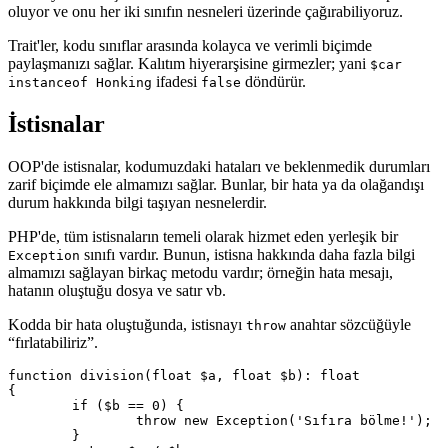
oluyor ve onu her iki sınıfın nesneleri üzerinde çağırabiliyoruz.
Trait'ler, kodu sınıflar arasında kolayca ve verimli biçimde
paylaşmanızı sağlar. Kalıtım hiyerarşisine girmezler; yani
$car
ifadesi
döndürür.
instanceof Honking
false
İstisnalar
OOP'de istisnalar, kodumuzdaki hataları ve beklenmedik durumları
zarif biçimde ele almamızı sağlar. Bunlar, bir hata ya da olağandışı
durum hakkında bilgi taşıyan nesnelerdir.
PHP'de, tüm istisnaların temeli olarak hizmet eden yerleşik bir
sınıfı vardır. Bunun, istisna hakkında daha fazla bilgi
Exception
almamızı sağlayan birkaç metodu vardır; örneğin hata mesajı,
hatanın oluştuğu dosya ve satır vb.
Kodda bir hata oluştuğunda, istisnayı
anahtar sözcüğüyle
throw
“fırlatabiliriz”.
function division(float $a, float $b): float

{

	if ($b == 0) {

		throw new Exception('Sıfıra bölme!');

	}
