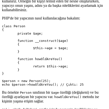
kullanırız. Örneğin bir kişiyi temsil eden bir nesne oluştururken,
yapıcıyı onun yaşını, adını ya da başka niteliklerini ayarlamak için
kullanabilirsiniz.
PHP'de bir yapıcının nasıl kullanılacağına bakalım:
class Person

{

	private $age;

	function __construct($age)

	{

		$this->age = $age;

	}

	function howOldAreYou()

	{

		return $this->age;

	}

}

$person = new Person(25);

Bu örnekte
sınıfının bir
özelliği (değişkeni) ve bu
Person
$age
özelliği ayarlayan bir yapıcısı var.
metodu ise
howOldAreYou()
kişinin yaşına erişim sağlar.