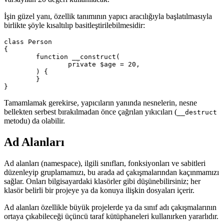
İşin güzel yanı, özellik tanımının yapıcı aracılığıyla başlatılmasıyla
birlikte şöyle kısaltılıp basitleştirilebilmesidir:
class Person

{

	function __construct(

		private $age = 20,

	) {

	}

Tamamlamak gerekirse, yapıcıların yanında nesnelerin, nesne
bellekten serbest bırakılmadan önce çağrılan yıkıcıları (
__destruct
metodu) da olabilir.
Ad Alanları
Ad alanları (namespace), ilgili sınıfları, fonksiyonları ve sabitleri
düzenleyip gruplamamızı, bu arada ad çakışmalarından kaçınmamızı
sağlar. Onları bilgisayardaki klasörler gibi düşünebilirsiniz; her
klasör belirli bir projeye ya da konuya ilişkin dosyaları içerir.
Ad alanları özellikle büyük projelerde ya da sınıf adı çakışmalarının
ortaya çıkabileceği üçüncü taraf kütüphaneleri kullanırken yararlıdır.