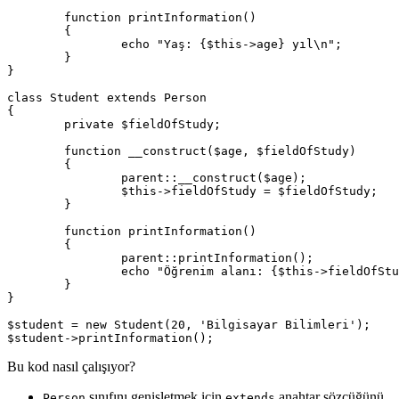
	function printInformation()

	{

		echo "Yaş: {$this->age} yıl\n";

	}

}

class Student extends Person

{

	private $fieldOfStudy;

	function __construct($age, $fieldOfStudy)

	{

		parent::__construct($age);

		$this->fieldOfStudy = $fieldOfStudy;

	}

	function printInformation()

	{

		parent::printInformation();

		echo "Öğrenim alanı: {$this->fieldOfStudy} \n";

	}

}

$student = new Student(20, 'Bilgisayar Bilimleri');

Bu kod nasıl çalışıyor?
sınıfını genişletmek için
anahtar sözcüğünü
Person
extends