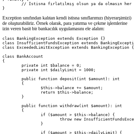
	// İstisna fırlatılmış olsun ya da olmasın her zaman çalışan kod

Exception sınıfından kalıtan kendi istisna sınıflarımızı (hiyerarşimizi)
de oluşturabiliriz. Örnek olarak, para yatırma ve çekme işlemlerine
izin veren basit bir bankacılık uygulamasını ele alalım:
class BankingException extends Exception {}

class InsufficientFundsException extends BankingExcepti
class ExceededLimitException extends BankingException {
class BankAccount

{

	private int $balance = 0;

	private int $dailyLimit = 1000;

	public function deposit(int $amount): int

	{

		$this->balance += $amount;

		return $this->balance;

	}

	public function withdraw(int $amount): int

	{

		if ($amount > $this->balance) {

			throw new InsufficientFundsException('Hesapta yeterli bakiye yok.');

		}

		if ($amount > $this->dailyLimit) {
