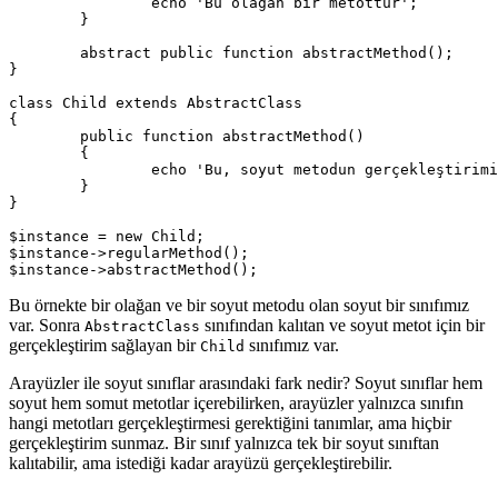
		echo 'Bu olağan bir metottur';

	}

	abstract public function abstractMethod();

}

class Child extends AbstractClass

{

	public function abstractMethod()

	{

		echo 'Bu, soyut metodun gerçekleştirimidir';

	}

}

$instance = new Child;

$instance->regularMethod();

Bu örnekte bir olağan ve bir soyut metodu olan soyut bir sınıfımız
var. Sonra
sınıfından kalıtan ve soyut metot için bir
AbstractClass
gerçekleştirim sağlayan bir
sınıfımız var.
Child
Arayüzler ile soyut sınıflar arasındaki fark nedir? Soyut sınıflar hem
soyut hem somut metotlar içerebilirken, arayüzler yalnızca sınıfın
hangi metotları gerçekleştirmesi gerektiğini tanımlar, ama hiçbir
gerçekleştirim sunmaz. Bir sınıf yalnızca tek bir soyut sınıftan
kalıtabilir, ama istediği kadar arayüzü gerçekleştirebilir.