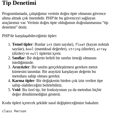
Tip Denetimi
Programlamada, çalıştığımız verinin doğru tipte olmasını güvence
altına almak çok önemlidir. PHP'de bu güvenceyi sağlayan
araçlarımız var. Verinin doğru tipte olduğunun doğrulanmasına “tip
denetimi” denir.
PHP'de karşılaşabileceğimiz tipler:
Temel tipler
: Bunlar
(tam sayılar),
(kayan noktalı
int
float
sayılar),
(mantıksal değerler),
(dizeler),
bool
string
array
(diziler) ve
tiplerini içerir.
null
Sınıflar
: Bir değerin belirli bir sınıfın örneği olmasını
istediğimizde.
Arayüzler
: Bir sınıfın gerçekleştirmesi gereken metot
kümesini tanımlar. Bir arayüzü karşılayan değerin bu
metotlara sahip olması gerekir.
Karma tipler
: Bir değişkenin birden çok izin verilen tipe
sahip olabileceğini belirtebiliriz.
Void
: Bu özel tip, bir fonksiyonun ya da metodun hiçbir
değer döndürmediğini gösterir.
Kodu tipleri içerecek şekilde nasıl değiştireceğimize bakalım:
class Person
