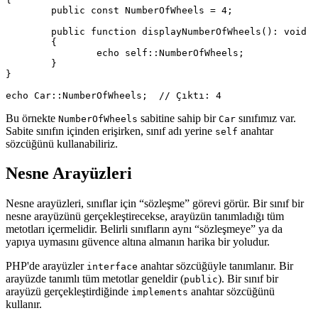
	public const NumberOfWheels = 4;

	public function displayNumberOfWheels(): void

	{

		echo self::NumberOfWheels;

	}

}

Bu örnekte
sabitine sahip bir
sınıfımız var.
NumberOfWheels
Car
Sabite sınıfın içinden erişirken, sınıf adı yerine
anahtar
self
sözcüğünü kullanabiliriz.
Nesne Arayüzleri
Nesne arayüzleri, sınıflar için “sözleşme” görevi görür. Bir sınıf bir
nesne arayüzünü gerçekleştirecekse, arayüzün tanımladığı tüm
metotları içermelidir. Belirli sınıfların aynı “sözleşmeye” ya da
yapıya uymasını güvence altına almanın harika bir yoludur.
PHP'de arayüzler
anahtar sözcüğüyle tanımlanır. Bir
interface
arayüzde tanımlı tüm metotlar geneldir (
). Bir sınıf bir
public
arayüzü gerçekleştirdiğinde
anahtar sözcüğünü
implements
kullanır.