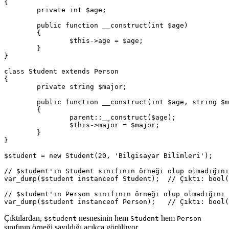
{

	private int $age;

	public function __construct(int $age)

	{

		$this->age = $age;

	}

}

class Student extends Person

{

	private string $major;

	public function __construct(int $age, string $major)

	{

		parent::__construct($age);

		$this->major = $major;

	}

}

$student = new Student(20, 'Bilgisayar Bilimleri');

// $student'ın Student sınıfının örneği olup olmadığını
var_dump($student instanceof Student);  // Çıktı: bool(
// $student'ın Person sınıfının örneği olup olmadığını 
Çıktılardan,
nesnesinin hem
hem
$student
Student
Person
sınıfının örneği sayıldığı açıkça görülüyor.