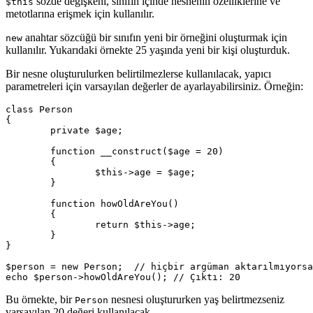
sözde değişkeni, sınıfın içinde nesnenin özelliklerine ve
$this
metotlarına erişmek için kullanılır.
anahtar sözcüğü bir sınıfın yeni bir örneğini oluşturmak için
new
kullanılır. Yukarıdaki örnekte 25 yaşında yeni bir kişi oluşturduk.
Bir nesne oluşturulurken belirtilmezlerse kullanılacak, yapıcı
parametreleri için varsayılan değerler de ayarlayabilirsiniz. Örneğin:
class Person

{

	private $age;

	function __construct($age = 20)

	{

		$this->age = $age;

	}

	function howOldAreYou()

	{

		return $this->age;

	}

}

$person = new Person;  // hiçbir argüman aktarılmıyorsa
Bu örnekte, bir
nesnesi oluştururken yaş belirtmezseniz
Person
varsayılan 20 değeri kullanılacak.