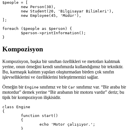
$people = [

	new Person(30),

	new Student(20, 'Bilgisayar Bilimleri'),

	new Employee(45, 'Müdür'),

];

foreach ($people as $person) {

	$person->printInformation();

Kompozisyon
Kompozisyon, başka bir sınıftan özellikleri ve metotları kalıtmak
yerine, onun örneğini kendi sınıfımızda kullandığımız bir tekniktir.
Bu, karmaşık kalıtım yapıları oluşturmadan birden çok sınıfın
işlevselliklerini ve özelliklerini birleştirmemizi sağlar.
Örneğin bir
sınıfımız ve bir
sınıfımız var. “Bir araba bir
Engine
Car
motordur” demek yerine “Bir arabanın bir motoru vardır” deriz; bu
tipik bir kompozisyon ilişkisidir.
class Engine

{

	function start()

	{

		echo 'Motor çalışıyor.';

	}
