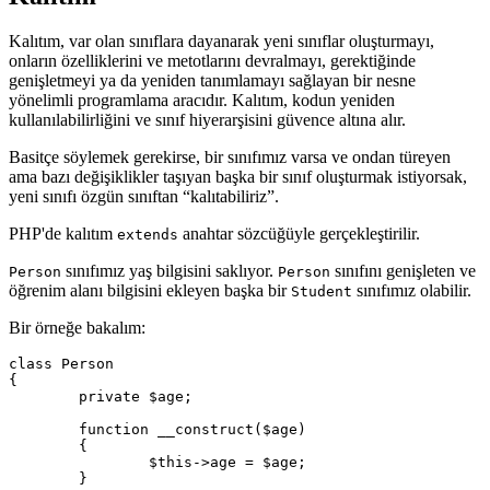
Kalıtım, var olan sınıflara dayanarak yeni sınıflar oluşturmayı,
onların özelliklerini ve metotlarını devralmayı, gerektiğinde
genişletmeyi ya da yeniden tanımlamayı sağlayan bir nesne
yönelimli programlama aracıdır. Kalıtım, kodun yeniden
kullanılabilirliğini ve sınıf hiyerarşisini güvence altına alır.
Basitçe söylemek gerekirse, bir sınıfımız varsa ve ondan türeyen
ama bazı değişiklikler taşıyan başka bir sınıf oluşturmak istiyorsak,
yeni sınıfı özgün sınıftan “kalıtabiliriz”.
PHP'de kalıtım
anahtar sözcüğüyle gerçekleştirilir.
extends
sınıfımız yaş bilgisini saklıyor.
sınıfını genişleten ve
Person
Person
öğrenim alanı bilgisini ekleyen başka bir
sınıfımız olabilir.
Student
Bir örneğe bakalım:
class Person

{

	private $age;

	function __construct($age)

	{

		$this->age = $age;

	}
