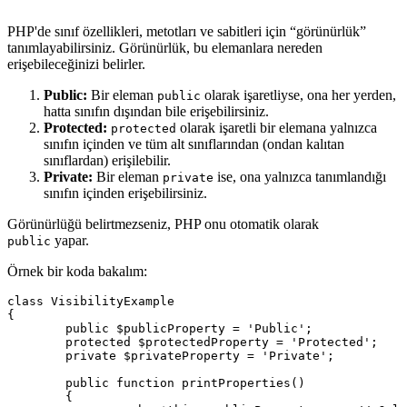
PHP'de sınıf özellikleri, metotları ve sabitleri için “görünürlük”
tanımlayabilirsiniz. Görünürlük, bu elemanlara nereden
erişebileceğinizi belirler.
Public:
Bir eleman
olarak işaretliyse, ona her yerden,
public
hatta sınıfın dışından bile erişebilirsiniz.
Protected:
olarak işaretli bir elemana yalnızca
protected
sınıfın içinden ve tüm alt sınıflarından (ondan kalıtan
sınıflardan) erişilebilir.
Private:
Bir eleman
ise, ona yalnızca tanımlandığı
private
sınıfın içinden erişebilirsiniz.
Görünürlüğü belirtmezseniz, PHP onu otomatik olarak
yapar.
public
Örnek bir koda bakalım:
class VisibilityExample

{

	public $publicProperty = 'Public';

	protected $protectedProperty = 'Protected';

	private $privateProperty = 'Private';

	public function printProperties()

	{
