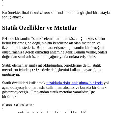
{

Bu örnekte, final
sınıfından kalıtma girişimi bir hatayla
FinalClass
sonuçlanacak.
Statik Özellikler ve Metotlar
PHP'de bir sınıfın “statik” elemanlarından söz ettiğimizde, sınıfın
belirli bir örneğine değil, sınıfın kendisine ait olan metotları ve
özellikleri kastederiz. Bu, onlara erişmek için sınıfın bir örneğini
oluşturmanıza gerek olmadığı anlamına gelir. Bunun yerine, onları
doğrudan sınıf adı üzerinden çağırır ya da onlara erişirsiniz.
Statik elemanlar sınıfa ait olduğundan, örneklerine değil, statik
metotların içinde
sözde değişkenini kullanamayacağınızı
$this
unutmayın.
Statik özellikleri kullanmak
tuzaklarla dolu, anlaşılmaz bir koda
yol
açar, dolayısıyla onları asla kullanmamalısınız ve burada bir örnek
göstermeyeceğiz. Öte yandan statik metotlar yararlıdır. İşte
bir örnek:
class Calculator

{

	public static function add($a, $b)
