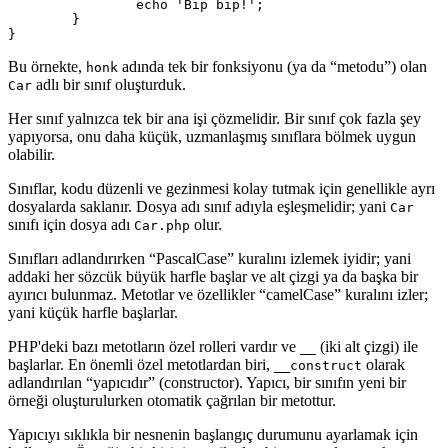
		echo 'Bip bip!';

	}

Bu örnekte,
adında tek bir fonksiyonu (ya da “metodu”) olan
honk
adlı bir sınıf oluşturduk.
Car
Her sınıf yalnızca tek bir ana işi çözmelidir. Bir sınıf çok fazla şey
yapıyorsa, onu daha küçük, uzmanlaşmış sınıflara bölmek uygun
olabilir.
Sınıflar, kodu düzenli ve gezinmesi kolay tutmak için genellikle ayrı
dosyalarda saklanır. Dosya adı sınıf adıyla eşleşmelidir; yani
Car
sınıfı için dosya adı
olur.
Car.php
Sınıfları adlandırırken “PascalCase” kuralını izlemek iyidir; yani
addaki her sözcük büyük harfle başlar ve alt çizgi ya da başka bir
ayırıcı bulunmaz. Metotlar ve özellikler “camelCase” kuralını izler;
yani küçük harfle başlarlar.
PHP'deki bazı metotların özel rolleri vardır ve
(iki alt çizgi) ile
__
başlarlar. En önemli özel metotlardan biri,
olarak
__construct
adlandırılan “yapıcıdır” (constructor). Yapıcı, bir sınıfın yeni bir
örneği oluşturulurken otomatik çağrılan bir metottur.
Yapıcıyı sıklıkla bir nesnenin başlangıç durumunu ayarlamak için