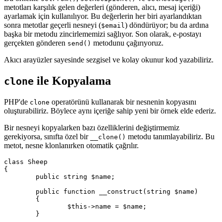
metotları karşılık gelen değerleri (gönderen, alıcı, mesaj içeriği)
ayarlamak için kullanılıyor. Bu değerlerin her biri ayarlandıktan
sonra metotlar geçerli nesneyi (
) döndürüyor; bu da ardına
$email
başka bir metodu zincirlememizi sağlıyor. Son olarak, e-postayı
gerçekten gönderen
metodunu çağırıyoruz.
send()
Akıcı arayüzler sayesinde sezgisel ve kolay okunur kod yazabiliriz.
ile Kopyalama
clone
PHP'de
operatörünü kullanarak bir nesnenin kopyasını
clone
oluşturabiliriz. Böylece aynı içeriğe sahip yeni bir örnek elde ederiz.
Bir nesneyi kopyalarken bazı özelliklerini değiştirmemiz
gerekiyorsa, sınıfta özel bir
metodu tanımlayabiliriz. Bu
__clone()
metot, nesne klonlanırken otomatik çağrılır.
class Sheep

{

	public string $name;

	public function __construct(string $name)

	{

		$this->name = $name;

	}
