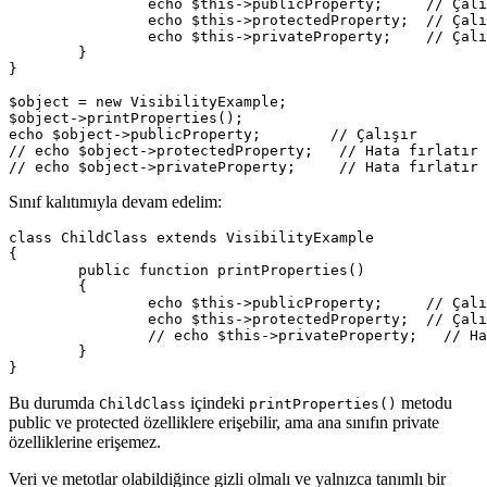
		echo $this->publicProperty;     // Çalışır

		echo $this->protectedProperty;  // Çalışır

		echo $this->privateProperty;    // Çalışır

	}

}

$object = new VisibilityExample;

$object->printProperties();

echo $object->publicProperty;        // Çalışır

// echo $object->protectedProperty;   // Hata fırlatır

Sınıf kalıtımıyla devam edelim:
class ChildClass extends VisibilityExample

{

	public function printProperties()

	{

		echo $this->publicProperty;     // Çalışır

		echo $this->protectedProperty;  // Çalışır

		// echo $this->privateProperty;   // Hata fırlatır

	}

Bu durumda
içindeki
metodu
ChildClass
printProperties()
public ve protected özelliklere erişebilir, ama ana sınıfın private
özelliklerine erişemez.
Veri ve metotlar olabildiğince gizli olmalı ve yalnızca tanımlı bir