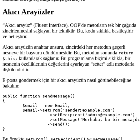
Akıcı Arayüzler
“Akıcı arayüz” (Fluent Interface), OOP'de metotların tek bir çağrıda
zincirlenmesini sağlayan bir tekniktir. Bu, kodu sıklıkla basitleştirir
ve netleştirir.
Akıcı arayüzün anahtar unsuru, zincirdeki her metodun geçerli
nesneye bir başvuru döndürmesidir. Bu, metodun sonunda
return
kullanılarak sağlanır. Bu programlama biçimi sıklıkla, bir
$this;
nesnenin özelliklerinin değerlerini ayarlayan “setter” adlı metotlarla
ilişkilendirilir.
E-posta göndermek için bir akıcı arayüzün nasıl görünebileceğine
bakalım:
public function sendMessage()

{

	$email = new Email;

	$email->setFrom('sender@example.com')

		  ->setRecipient('admin@example.com')

		  ->setMessage('Merhaba, bu bir mesajdır.')

		  ->send();

Bu örnekte
,
ve
setFrom()
setRecipient()
setMessage()