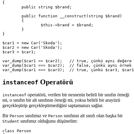
{

	public string $brand;

	public function __construct(string $brand)

	{

		$this->brand = $brand;

	}

}

$car1 = new Car('Skoda');

$car2 = new Car('Skoda');

$car3 = $car1;

var_dump($car1 == $car2);   // true, çünkü aynı değere 
var_dump($car1 === $car2);  // false, çünkü aynı örnek 
Operatörü
instanceof
operatörü, verilen bir nesnenin belirli bir sınıfın örneği
instanceof
mi, o sınıfın bir alt sınıfının örneği mi, yoksa belirli bir arayüzü
gerçekleştirip gerçekleştirmediğini saptamanızı sağlar.
Bir
sınıfımız ve
sınıfının alt sınıfı olan başka bir
Person
Person
sınıfımız olduğunu düşünelim:
Student
class Person
