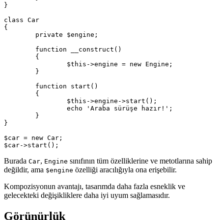
}

class Car

{

	private $engine;

	function __construct()

	{

		$this->engine = new Engine;

	}

	function start()

	{

		$this->engine->start();

		echo 'Araba sürüşe hazır!';

	}

}

$car = new Car;

Burada
,
sınıfının tüm özelliklerine ve metotlarına sahip
Car
Engine
değildir, ama
özelliği aracılığıyla ona erişebilir.
$engine
Kompozisyonun avantajı, tasarımda daha fazla esneklik ve
gelecekteki değişikliklere daha iyi uyum sağlamasıdır.
Görünürlük