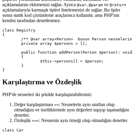
açıklamalarını eklemenizi sağlar. Ayrıca
,
ve
@var
@param
@return
açıklamalarıyla karmaşık tipleri listelemenizi de sağlar. Bu tipler
sonra statik kod çözümleme araçlarınca kullanılır, ama PHP'nin
kendisi tarafından denetlenmez.
class Registry

{

	/** @var array<Person>  bunun Person nesnelerinden oluşan bir dizi olduğunu gösterir */

	private array $persons = [];

	public function addPerson(Person $person): void

	{

		$this->persons[] = $person;

	}

Karşılaştırma ve Özdeşlik
PHP'de nesneleri iki şekilde karşılaştırabilirsiniz:
Değer karşılaştırması
: Nesnelerin aynı sınıftan olup
==
olmadığını ve özelliklerinde aynı değerleri taşıyıp taşımadığını
denetler.
Özdeşlik
: Nesnenin aynı örneği olup olmadığını denetler.
===
class Car
