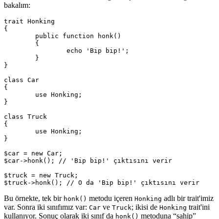
bakalım:
trait Honking

{

	public function honk()

	{

		echo 'Bip bip!';

	}

}

class Car

{

	use Honking;

}

class Truck

{

	use Honking;

}

$car = new Car;

$car->honk(); // 'Bip bip!' çıktısını verir

$truck = new Truck;

Bu örnekte, tek bir
metodu içeren
adlı bir trait'imiz
honk()
Honking
var. Sonra iki sınıfımız var:
ve
; ikisi de
trait'ini
Car
Truck
Honking
kullanıyor. Sonuç olarak iki sınıf da
metoduna “sahip”
honk()