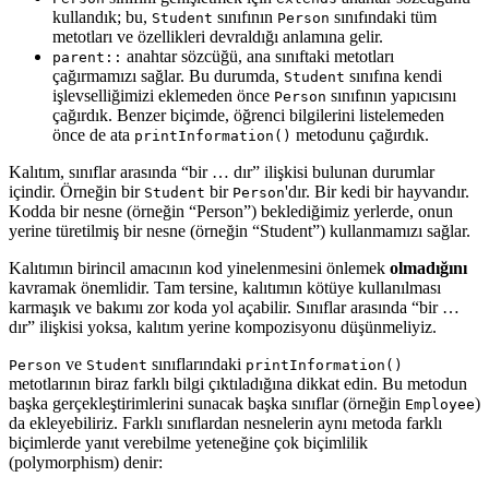
kullandık; bu,
sınıfının
sınıfındaki tüm
Student
Person
metotları ve özellikleri devraldığı anlamına gelir.
anahtar sözcüğü, ana sınıftaki metotları
parent::
çağırmamızı sağlar. Bu durumda,
sınıfına kendi
Student
işlevselliğimizi eklemeden önce
sınıfının yapıcısını
Person
çağırdık. Benzer biçimde, öğrenci bilgilerini listelemeden
önce de ata
metodunu çağırdık.
printInformation()
Kalıtım, sınıflar arasında “bir … dır” ilişkisi bulunan durumlar
içindir. Örneğin bir
bir
'dır. Bir kedi bir hayvandır.
Student
Person
Kodda bir nesne (örneğin “Person”) beklediğimiz yerlerde, onun
yerine türetilmiş bir nesne (örneğin “Student”) kullanmamızı sağlar.
Kalıtımın birincil amacının kod yinelenmesini önlemek
olmadığını
kavramak önemlidir. Tam tersine, kalıtımın kötüye kullanılması
karmaşık ve bakımı zor koda yol açabilir. Sınıflar arasında “bir …
dır” ilişkisi yoksa, kalıtım yerine kompozisyonu düşünmeliyiz.
ve
sınıflarındaki
Person
Student
printInformation()
metotlarının biraz farklı bilgi çıktıladığına dikkat edin. Bu metodun
başka gerçekleştirimlerini sunacak başka sınıflar (örneğin
)
Employee
da ekleyebiliriz. Farklı sınıflardan nesnelerin aynı metoda farklı
biçimlerde yanıt verebilme yeteneğine çok biçimlilik
(polymorphism) denir: