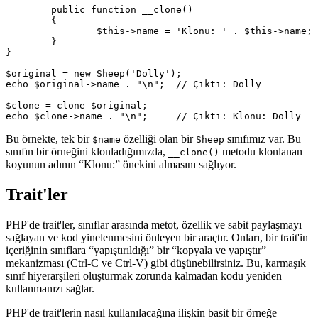
	public function __clone()

	{

		$this->name = 'Klonu: ' . $this->name;

	}

}

$original = new Sheep('Dolly');

echo $original->name . "\n";  // Çıktı: Dolly

$clone = clone $original;

Bu örnekte, tek bir
özelliği olan bir
sınıfımız var. Bu
$name
Sheep
sınıfın bir örneğini klonladığımızda,
metodu klonlanan
__clone()
koyunun adının “Klonu:” önekini almasını sağlıyor.
Trait'ler
PHP'de trait'ler, sınıflar arasında metot, özellik ve sabit paylaşmayı
sağlayan ve kod yinelenmesini önleyen bir araçtır. Onları, bir trait'in
içeriğinin sınıflara “yapıştırıldığı” bir “kopyala ve yapıştır”
mekanizması (Ctrl-C ve Ctrl-V) gibi düşünebilirsiniz. Bu, karmaşık
sınıf hiyerarşileri oluşturmak zorunda kalmadan kodu yeniden
kullanmanızı sağlar.
PHP'de trait'lerin nasıl kullanılacağına ilişkin basit bir örneğe