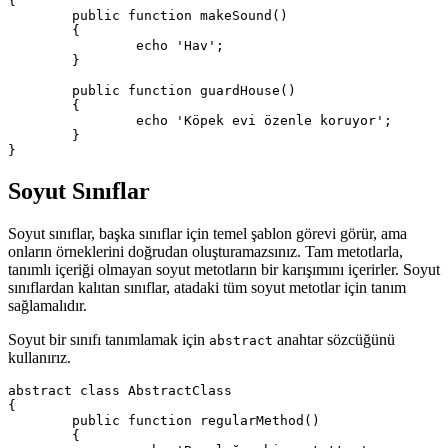
{

	public function makeSound()

	{

		echo 'Hav';

	}

	public function guardHouse()

	{

		echo 'Köpek evi özenle koruyor';

	}

Soyut Sınıflar
Soyut sınıflar, başka sınıflar için temel şablon görevi görür, ama
onların örneklerini doğrudan oluşturamazsınız. Tam metotlarla,
tanımlı içeriği olmayan soyut metotların bir karışımını içerirler. Soyut
sınıflardan kalıtan sınıflar, atadaki tüm soyut metotlar için tanım
sağlamalıdır.
Soyut bir sınıfı tanımlamak için
anahtar sözcüğünü
abstract
kullanırız.
abstract class AbstractClass

{

	public function regularMethod()

	{
