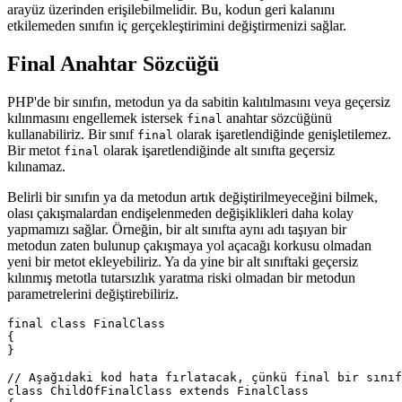
arayüz üzerinden erişilebilmelidir. Bu, kodun geri kalanını
etkilemeden sınıfın iç gerçekleştirimini değiştirmenizi sağlar.
Final Anahtar Sözcüğü
PHP'de bir sınıfın, metodun ya da sabitin kalıtılmasını veya geçersiz
kılınmasını engellemek istersek
anahtar sözcüğünü
final
kullanabiliriz. Bir sınıf
olarak işaretlendiğinde genişletilemez.
final
Bir metot
olarak işaretlendiğinde alt sınıfta geçersiz
final
kılınamaz.
Belirli bir sınıfın ya da metodun artık değiştirilmeyeceğini bilmek,
olası çakışmalardan endişelenmeden değişiklikleri daha kolay
yapmamızı sağlar. Örneğin, bir alt sınıfta aynı adı taşıyan bir
metodun zaten bulunup çakışmaya yol açacağı korkusu olmadan
yeni bir metot ekleyebiliriz. Ya da yine bir alt sınıftaki geçersiz
kılınmış metotla tutarsızlık yaratma riski olmadan bir metodun
parametrelerini değiştirebiliriz.
final class FinalClass

{

}

// Aşağıdaki kod hata fırlatacak, çünkü final bir sınıf
class ChildOfFinalClass extends FinalClass
