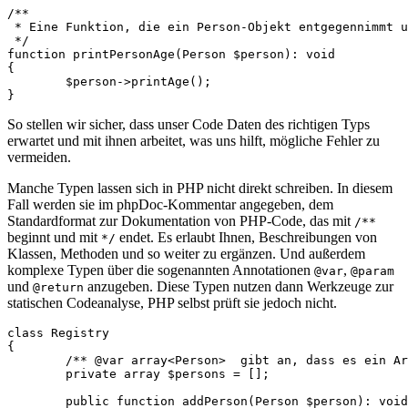
/**

 * Eine Funktion, die ein Person-Objekt entgegennimmt u
 */

function printPersonAge(Person $person): void

{

	$person->printAge();

So stellen wir sicher, dass unser Code Daten des richtigen Typs
erwartet und mit ihnen arbeitet, was uns hilft, mögliche Fehler zu
vermeiden.
Manche Typen lassen sich in PHP nicht direkt schreiben. In diesem
Fall werden sie im phpDoc-Kommentar angegeben, dem
Standardformat zur Dokumentation von PHP-Code, das mit
/**
beginnt und mit
endet. Es erlaubt Ihnen, Beschreibungen von
*/
Klassen, Methoden und so weiter zu ergänzen. Und außerdem
komplexe Typen über die sogenannten Annotationen
,
@var
@param
und
anzugeben. Diese Typen nutzen dann Werkzeuge zur
@return
statischen Codeanalyse, PHP selbst prüft sie jedoch nicht.
class Registry

{

	/** @var array<Person>  gibt an, dass es ein Array von Person-Objekten ist */

	private array $persons = [];

	public function addPerson(Person $person): void
