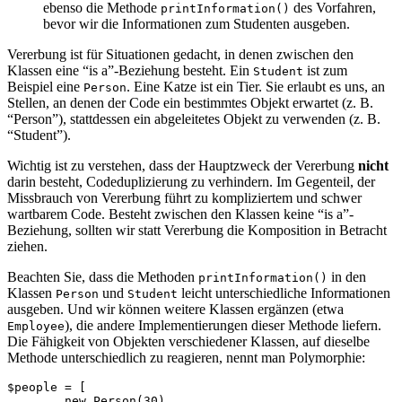
ebenso die Methode
des Vorfahren,
printInformation()
bevor wir die Informationen zum Studenten ausgeben.
Vererbung ist für Situationen gedacht, in denen zwischen den
Klassen eine “is a”-Beziehung besteht. Ein
ist zum
Student
Beispiel eine
. Eine Katze ist ein Tier. Sie erlaubt es uns, an
Person
Stellen, an denen der Code ein bestimmtes Objekt erwartet (z. B.
“Person”), stattdessen ein abgeleitetes Objekt zu verwenden (z. B.
“Student”).
Wichtig ist zu verstehen, dass der Hauptzweck der Vererbung
nicht
darin besteht, Codeduplizierung zu verhindern. Im Gegenteil, der
Missbrauch von Vererbung führt zu kompliziertem und schwer
wartbarem Code. Besteht zwischen den Klassen keine “is a”-
Beziehung, sollten wir statt Vererbung die Komposition in Betracht
ziehen.
Beachten Sie, dass die Methoden
in den
printInformation()
Klassen
und
leicht unterschiedliche Informationen
Person
Student
ausgeben. Und wir können weitere Klassen ergänzen (etwa
), die andere Implementierungen dieser Methode liefern.
Employee
Die Fähigkeit von Objekten verschiedener Klassen, auf dieselbe
Methode unterschiedlich zu reagieren, nennt man Polymorphie:
$people = [

	new Person(30),
