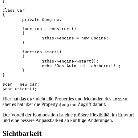
}

class Car

{

	private $engine;

	function __construct()

	{

		$this->engine = new Engine;

	}

	function start()

	{

		$this->engine->start();

		echo 'Das Auto ist fahrbereit!';

	}

}

$car = new Car;

Hier hat das
nicht alle Properties und Methoden des
,
Car
Engine
aber es hat über die Property
Zugriff darauf.
$engine
Der Vorteil der Komposition ist eine größere Flexibilität im Entwurf
und eine bessere Anpassbarkeit an künftige Änderungen.
Sichtbarkeit