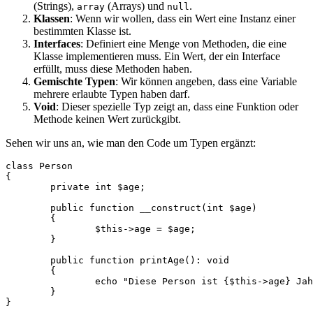
(Strings),
(Arrays) und
.
array
null
Klassen
: Wenn wir wollen, dass ein Wert eine Instanz einer
bestimmten Klasse ist.
Interfaces
: Definiert eine Menge von Methoden, die eine
Klasse implementieren muss. Ein Wert, der ein Interface
erfüllt, muss diese Methoden haben.
Gemischte Typen
: Wir können angeben, dass eine Variable
mehrere erlaubte Typen haben darf.
Void
: Dieser spezielle Typ zeigt an, dass eine Funktion oder
Methode keinen Wert zurückgibt.
Sehen wir uns an, wie man den Code um Typen ergänzt:
class Person

{

	private int $age;

	public function __construct(int $age)

	{

		$this->age = $age;

	}

	public function printAge(): void

	{

		echo "Diese Person ist {$this->age} Jahre alt.";

	}

}
