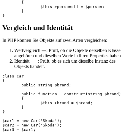
	{

		$this->persons[] = $person;

	}

Vergleich und Identität
In PHP können Sie Objekte auf zwei Arten vergleichen:
Wertvergleich
: Prüft, ob die Objekte derselben Klasse
==
angehören und dieselben Werte in ihren Properties haben.
Identität
: Prüft, ob es sich um dieselbe Instanz des
===
Objekts handelt.
class Car

{

	public string $brand;

	public function __construct(string $brand)

	{

		$this->brand = $brand;

	}

}

$car1 = new Car('Skoda');

$car2 = new Car('Skoda');

$car3 = $car1;
