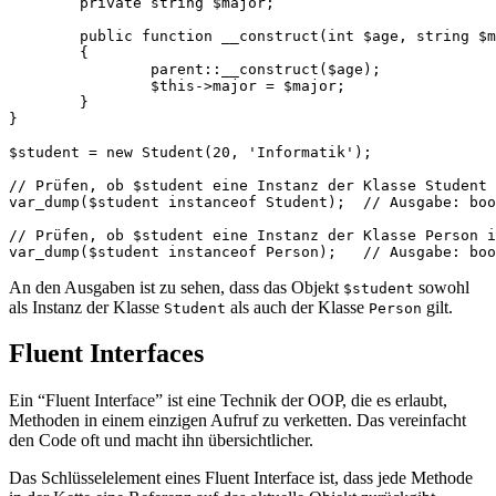
	private string $major;

	public function __construct(int $age, string $major)

	{

		parent::__construct($age);

		$this->major = $major;

	}

}

$student = new Student(20, 'Informatik');

// Prüfen, ob $student eine Instanz der Klasse Student 
var_dump($student instanceof Student);  // Ausgabe: boo
// Prüfen, ob $student eine Instanz der Klasse Person i
An den Ausgaben ist zu sehen, dass das Objekt
sowohl
$student
als Instanz der Klasse
als auch der Klasse
gilt.
Student
Person
Fluent Interfaces
Ein “Fluent Interface” ist eine Technik der OOP, die es erlaubt,
Methoden in einem einzigen Aufruf zu verketten. Das vereinfacht
den Code oft und macht ihn übersichtlicher.
Das Schlüsselelement eines Fluent Interface ist, dass jede Methode