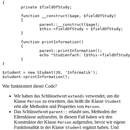
{

	private $fieldOfStudy;

	function __construct($age, $fieldOfStudy)

	{

		parent::__construct($age);

		$this->fieldOfStudy = $fieldOfStudy;

	}

	function printInformation()

	{

		parent::printInformation();

		echo "Studienfach: {$this->fieldOfStudy} \n";

	}

}

$student = new Student(20, 'Informatik');

Wie funktioniert dieser Code?
Wir haben das Schlüsselwort
verwendet, um die
extends
Klasse
zu erweitern, das heißt die Klasse
Person
Student
erbt alle Methoden und Properties von
.
Person
Das Schlüsselwort
erlaubt uns, Methoden der
parent::
Elternklasse aufzurufen. In diesem Fall haben wir den
Konstruktor der Klasse
aufgerufen, bevor wir eigene
Person
Funktionalität in der Klasse
ergänzt haben. Und
Student