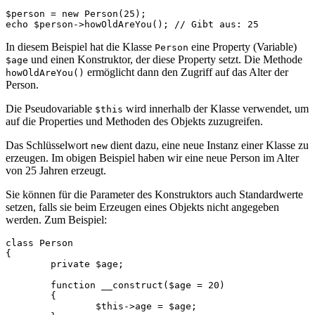
$person = new Person(25);

In diesem Beispiel hat die Klasse
eine Property (Variable)
Person
und einen Konstruktor, der diese Property setzt. Die Methode
$age
ermöglicht dann den Zugriff auf das Alter der
howOldAreYou()
Person.
Die Pseudovariable
wird innerhalb der Klasse verwendet, um
$this
auf die Properties und Methoden des Objekts zuzugreifen.
Das Schlüsselwort
dient dazu, eine neue Instanz einer Klasse zu
new
erzeugen. Im obigen Beispiel haben wir eine neue Person im Alter
von 25 Jahren erzeugt.
Sie können für die Parameter des Konstruktors auch Standardwerte
setzen, falls sie beim Erzeugen eines Objekts nicht angegeben
werden. Zum Beispiel:
class Person

{

	private $age;

	function __construct($age = 20)

	{

		$this->age = $age;
