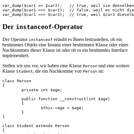
var_dump($car1 == $car2);   // true, weil sie denselben
var_dump($car1 === $car2);  // false, weil es nicht die
Der
-Operator
instanceof
Der Operator
erlaubt es Ihnen festzustellen, ob ein
instanceof
bestimmtes Objekt eine Instanz einer bestimmten Klasse oder eines
Nachkommen dieser Klasse ist oder ob es ein bestimmtes Interface
implementiert.
Stellen wir uns vor, wir haben eine Klasse
und eine weitere
Person
Klasse
, die ein Nachkomme von
ist:
Student
Person
class Person

{

	private int $age;

	public function __construct(int $age)

	{

		$this->age = $age;

	}

}

class Student extends Person

{
