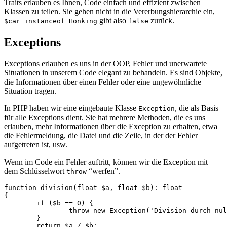
Traits erlauben es Ihnen, Code einfach und effizient zwischen
Klassen zu teilen. Sie gehen nicht in die Vererbungshierarchie ein,
gibt also
zurück.
$car instanceof Honking
false
Exceptions
Exceptions erlauben es uns in der OOP, Fehler und unerwartete
Situationen in unserem Code elegant zu behandeln. Es sind Objekte,
die Informationen über einen Fehler oder eine ungewöhnliche
Situation tragen.
In PHP haben wir eine eingebaute Klasse
, die als Basis
Exception
für alle Exceptions dient. Sie hat mehrere Methoden, die es uns
erlauben, mehr Informationen über die Exception zu erhalten, etwa
die Fehlermeldung, die Datei und die Zeile, in der der Fehler
aufgetreten ist, usw.
Wenn im Code ein Fehler auftritt, können wir die Exception mit
dem Schlüsselwort
“werfen”.
throw
function division(float $a, float $b): float

{

	if ($b == 0) {

		throw new Exception('Division durch null!');

	}

	return $a / $b;
