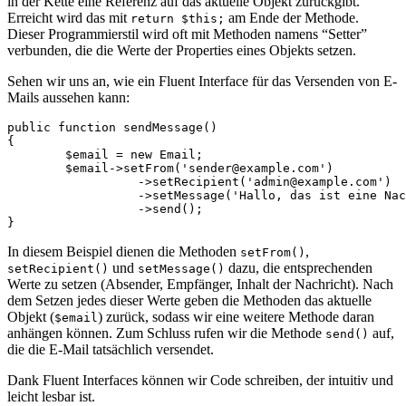
in der Kette eine Referenz auf das aktuelle Objekt zurückgibt.
Erreicht wird das mit
am Ende der Methode.
return $this;
Dieser Programmierstil wird oft mit Methoden namens “Setter”
verbunden, die die Werte der Properties eines Objekts setzen.
Sehen wir uns an, wie ein Fluent Interface für das Versenden von E-
Mails aussehen kann:
public function sendMessage()

{

	$email = new Email;

	$email->setFrom('sender@example.com')

		  ->setRecipient('admin@example.com')

		  ->setMessage('Hallo, das ist eine Nachricht.')

		  ->send();

In diesem Beispiel dienen die Methoden
,
setFrom()
und
dazu, die entsprechenden
setRecipient()
setMessage()
Werte zu setzen (Absender, Empfänger, Inhalt der Nachricht). Nach
dem Setzen jedes dieser Werte geben die Methoden das aktuelle
Objekt (
) zurück, sodass wir eine weitere Methode daran
$email
anhängen können. Zum Schluss rufen wir die Methode
auf,
send()
die die E-Mail tatsächlich versendet.
Dank Fluent Interfaces können wir Code schreiben, der intuitiv und
leicht lesbar ist.