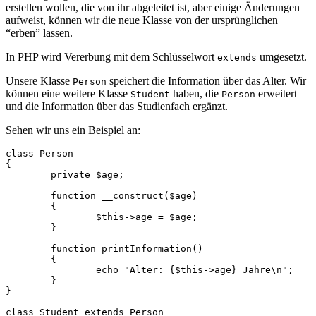
erstellen wollen, die von ihr abgeleitet ist, aber einige Änderungen
aufweist, können wir die neue Klasse von der ursprünglichen
“erben” lassen.
In PHP wird Vererbung mit dem Schlüsselwort
umgesetzt.
extends
Unsere Klasse
speichert die Information über das Alter. Wir
Person
können eine weitere Klasse
haben, die
erweitert
Student
Person
und die Information über das Studienfach ergänzt.
Sehen wir uns ein Beispiel an:
class Person

{

	private $age;

	function __construct($age)

	{

		$this->age = $age;

	}

	function printInformation()

	{

		echo "Alter: {$this->age} Jahre\n";

	}

}

class Student extends Person
