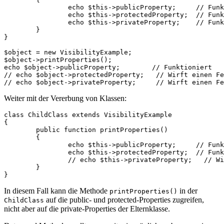
		echo $this->publicProperty;     // Funktioniert

		echo $this->protectedProperty;  // Funktioniert

		echo $this->privateProperty;    // Funktioniert

	}

}

$object = new VisibilityExample;

$object->printProperties();

echo $object->publicProperty;        // Funktioniert

// echo $object->protectedProperty;   // Wirft einen Fe
Weiter mit der Vererbung von Klassen:
class ChildClass extends VisibilityExample

{

	public function printProperties()

	{

		echo $this->publicProperty;     // Funktioniert

		echo $this->protectedProperty;  // Funktioniert

		// echo $this->privateProperty;   // Wirft einen Fehler

	}

In diesem Fall kann die Methode
in der
printProperties()
auf die public- und protected-Properties zugreifen,
ChildClass
nicht aber auf die private-Properties der Elternklasse.