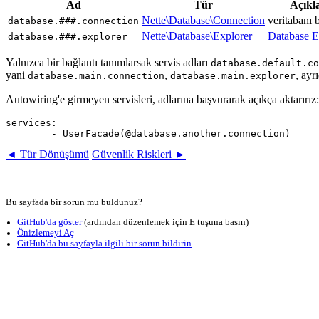
Ad
Tür
Açıkl
Nette\Database\Connection
veritabanı b
database.###.connection
Nette\Database\Explorer
Database E
database.###.explorer
Yalnızca bir bağlantı tanımlarsak servis adları
database.default.co
yani
,
, ayr
database.main.connection
database.main.explorer
Autowiring'e girmeyen servisleri, adlarına başvurarak açıkça aktarırız:
services:

◄ Tür Dönüşümü
Güvenlik Riskleri ►