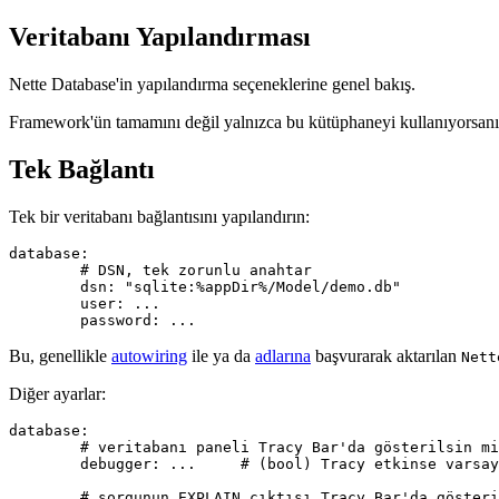
Veritabanı Yapılandırması
Nette Database'in yapılandırma seçeneklerine genel bakış.
Framework'ün tamamını değil yalnızca bu kütüphaneyi kullanıyorsan
Tek Bağlantı
Tek bir veritabanı bağlantısını yapılandırın:
database:

	# DSN, tek zorunlu anahtar

	dsn: "sqlite:%appDir%/Model/demo.db"

	user: ...

Bu, genellikle
autowiring
ile ya da
adlarına
başvurarak aktarılan
Nett
Diğer ayarlar:
database:

	# veritabanı paneli Tracy Bar'da gösterilsin mi?

	debugger: ...     # (bool) Tracy etkinse varsayılan olarak açık

	# sorgunun EXPLAIN çıktısı Tracy Bar'da gösterilsin mi?
