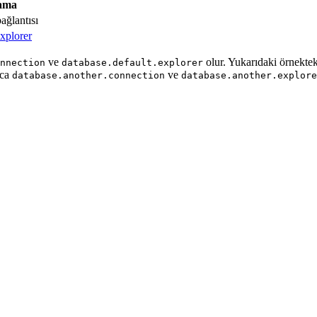
ama
ağlantısı
xplorer
ve
olur. Yukarıdaki örnekteki
nnection
database.default.explorer
ıca
ve
database.another.connection
database.another.explore