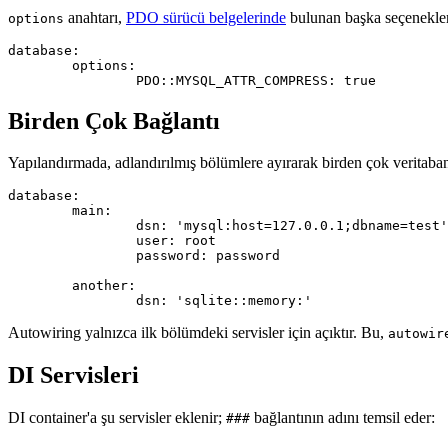
anahtarı,
PDO sürücü belgelerinde
bulunan başka seçenekleri
options
database:

	options:

Birden Çok Bağlantı
Yapılandırmada, adlandırılmış bölümlere ayırarak birden çok veritabanı
database:

	main:

		dsn: 'mysql:host=127.0.0.1;dbname=test'

		user: root

		password: password

	another:

Autowiring yalnızca ilk bölümdeki servisler için açıktır. Bu,
autowir
DI Servisleri
DI container'a şu servisler eklenir;
bağlantının adını temsil eder:
###