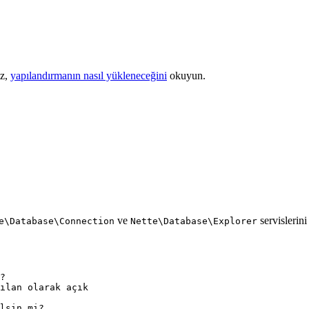
ız,
yapılandırmanın nasıl yükleneceğini
okuyun.
ve
servislerini
e\Database\Connection
Nette\Database\Explorer