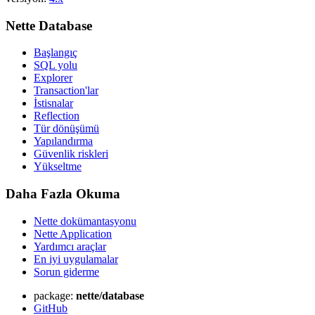
Nette Database
Başlangıç
SQL yolu
Explorer
Transaction'lar
İstisnalar
Reflection
Tür dönüşümü
Yapılandırma
Güvenlik riskleri
Yükseltme
Daha Fazla Okuma
Nette dokümantasyonu
Nette Application
Yardımcı araçlar
En iyi uygulamalar
Sorun giderme
package:
nette/database
GitHub