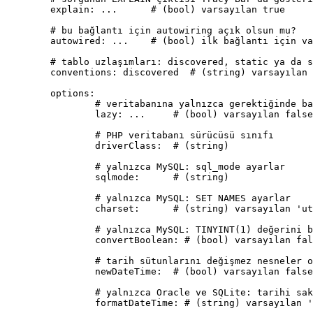
	explain: ...      # (bool) varsayılan true

	# bu bağlantı için autowiring açık olsun mu?

	autowired: ...    # (bool) ilk bağlantı için varsayılan true

	# tablo uzlaşımları: discovered, static ya da sınıf adı

	conventions: discovered  # (string) varsayılan 'discovered'

	options:

		# veritabanına yalnızca gerektiğinde bağlanılsın mı?

		lazy: ...     # (bool) varsayılan false

		# PHP veritabanı sürücüsü sınıfı

		driverClass:  # (string)

		# yalnızca MySQL: sql_mode ayarlar

		sqlmode:      # (string)

		# yalnızca MySQL: SET NAMES ayarlar

		charset:      # (string) varsayılan 'utf8mb4'

		# yalnızca MySQL: TINYINT(1) değerini bool'a dönüştürür

		convertBoolean: # (bool) varsayılan false

		# tarih sütunlarını değişmez nesneler olarak döndürür (3.2.1 sürümünden beri)

		newDateTime:  # (bool) varsayılan false

		# yalnızca Oracle ve SQLite: tarihi saklama biçimi
