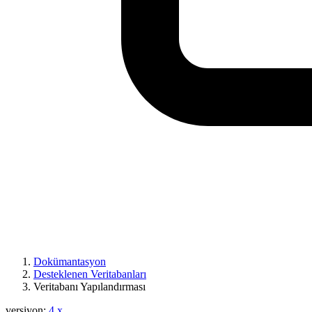
Dokümantasyon
Desteklenen Veritabanları
Veritabanı Yapılandırması
versiyon:
4.x