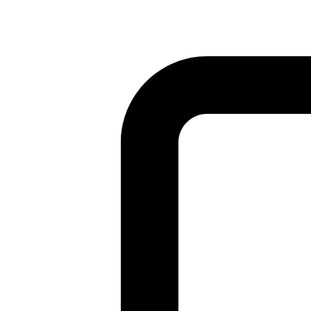
Bu sayfada bir sorun mu buldunuz?
GitHub'da göster
(ardından düzenlemek için E tuşuna basın)
Önizlemeyi Aç
GitHub'da bu sayfayla ilgili bir sorun bildirin