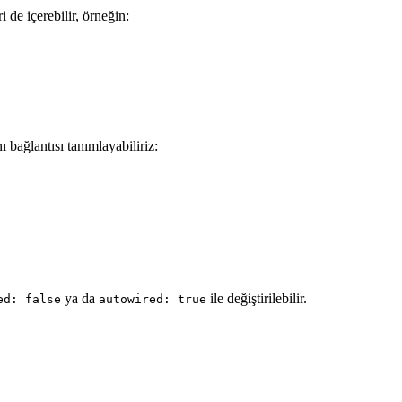
 de içerebilir, örneğin:
 bağlantısı tanımlayabiliriz:
ya da
ile değiştirilebilir.
ed: false
autowired: true