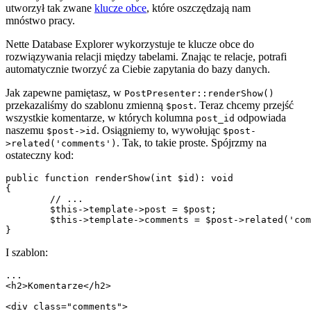
utworzył tak zwane
klucze obce
, które oszczędzają nam
mnóstwo pracy.
Nette Database Explorer wykorzystuje te klucze obce do
rozwiązywania relacji między tabelami. Znając te relacje, potrafi
automatycznie tworzyć za Ciebie zapytania do bazy danych.
Jak zapewne pamiętasz, w
PostPresenter::renderShow()
przekazaliśmy do szablonu zmienną
. Teraz chcemy przejść
$post
wszystkie komentarze, w których kolumna
odpowiada
post_id
naszemu
. Osiągniemy to, wywołując
$post->id
$post-
. Tak, to takie proste. Spójrzmy na
>related('comments')
ostateczny kod:
public function renderShow(int $id): void

{

	// ...

	$this->template->post = $post;

	$this->template->comments = $post->related('comments')->order('created_at');

I szablon:
...

<h2>Komentarze</h2>

<div class="comments">
