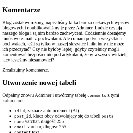
Komentarze
Blog został wdrożony, napisaliśmy kilka bardzo ciekawych wpisów
blogowych i opublikowaliśmy je przez Adminer. Ludzie czytają
naszego bloga i są nim bardzo zachwyceni. Codziennie dostajemy
mnóstwo e-maili z pochwałami. Ale co nam po tych wszystkich
pochwałach, jeśli są tylko w naszej skrzynce i nikt inny nie może
ich przeczytać? Czy nie byłoby lepiej, gdyby czytelnicy mogli
komentować bezpośrednio pod artykułami, żeby wszyscy widzieli,
jacy jesteśmy niesamowici?
Zrealizujmy komentarze.
Utworzenie nowej tabeli
Odpalmy znowu Adminer i utwórzmy tabelę
z tymi
comments
kolumnami:
int, zaznacz autoincrement (AI)
id
, klucz obcy odwołujący się do tabeli
post_id
posts
varchar, długość 255
name
varchar, długość 255
email
text
content