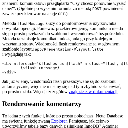
znanemu komunikatowi przeglądarki “Czy chcesz ponownie wysłać
dane?”. (Ogólnie po wysłaniu formularza metodą
powinieneś
POST
zawsze przekierować na akcję
.)
GET
Metoda
służy do poinformowania użytkownika
flashMessage
o wyniku operacji. Ponieważ przekierowujemy, komunikatu nie da
się po prostu przekazać do szablonu i wyrenderować bezpośrednio.
Metoda ta zapisuje komunikat i udostępnia go przy kolejnym
wczytaniu strony. Wiadomości flash renderowane są w głównym
szablonie layoutu
app/Presentation/@layout.latte
i wyglądają tak:
<div n:foreach="$flashes as $flash" n:class="flash, $fl
	{$flash->message}

Jak już wiemy, wiadomości flash przekazywane są do szablonu
automatycznie, więc nie musimy się nad tym zbytnio zastanawiać,
po prostu działa. Więcej szczegółów
znajdziesz w dokumentacji
.
Renderowanie komentarzy
To jedna z tych funkcji, które po prostu pokochasz. Nette Database
ma świetną funkcję zwaną
Explorer
. Pamiętasz, jak celowo
utworzyliśmy tabele bazy danych z silnikiem InnoDB? Adminer