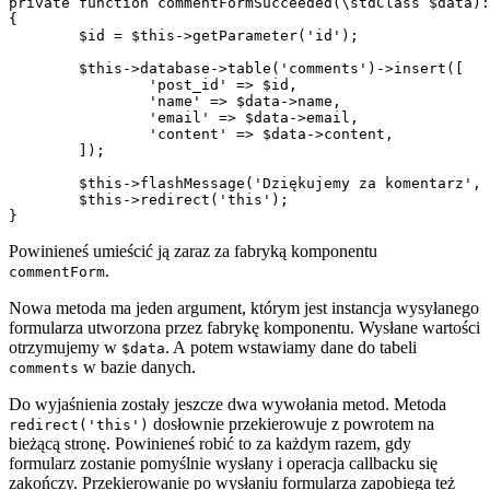
private function commentFormSucceeded(\stdClass $data):
{

	$id = $this->getParameter('id');

	$this->database->table('comments')->insert([

		'post_id' => $id,

		'name' => $data->name,

		'email' => $data->email,

		'content' => $data->content,

	]);

	$this->flashMessage('Dziękujemy za komentarz', 'success');

	$this->redirect('this');

Powinieneś umieścić ją zaraz za fabryką komponentu
.
commentForm
Nowa metoda ma jeden argument, którym jest instancja wysyłanego
formularza utworzona przez fabrykę komponentu. Wysłane wartości
otrzymujemy w
. A potem wstawiamy dane do tabeli
$data
w bazie danych.
comments
Do wyjaśnienia zostały jeszcze dwa wywołania metod. Metoda
dosłownie przekierowuje z powrotem na
redirect('this')
bieżącą stronę. Powinieneś robić to za każdym razem, gdy
formularz zostanie pomyślnie wysłany i operacja callbacku się
zakończy. Przekierowanie po wysłaniu formularza zapobiega też