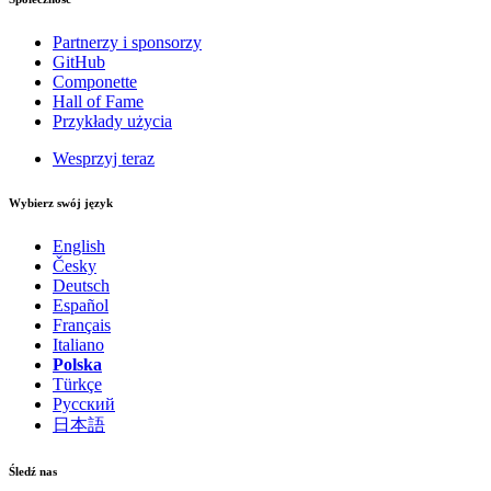
Partnerzy i sponsorzy
GitHub
Componette
Hall of Fame
Przykłady użycia
Wesprzyj teraz
Wybierz swój język
English
Česky
Deutsch
Español
Français
Italiano
Polska
Türkçe
Русский
日本語
Śledź nas