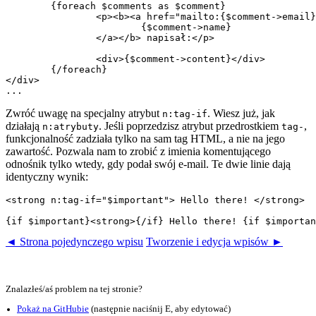
	{foreach $comments as $comment}

		<p><b><a href="mailto:{$comment->email}" n:tag-if="$comment->email">

			{$comment->name}

		</a></b> napisał:</p>

		<div>{$comment->content}</div>

	{/foreach}

</div>

Zwróć uwagę na specjalny atrybut
. Wiesz już, jak
n:tag-if
działają
. Jeśli poprzedzisz atrybut przedrostkiem
,
n:atrybuty
tag-
funkcjonalność zadziała tylko na sam tag HTML, a nie na jego
zawartość. Pozwala nam to zrobić z imienia komentującego
odnośnik tylko wtedy, gdy podał swój e-mail. Te dwie linie dają
identyczny wynik:
<strong n:tag-if="$important"> Hello there! </strong>

◄ Strona pojedynczego wpisu
Tworzenie i edycja wpisów ►