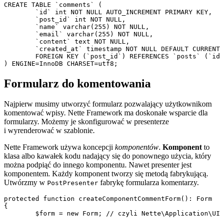
CREATE TABLE `comments` (

	`id` int NOT NULL AUTO_INCREMENT PRIMARY KEY,

	`post_id` int NOT NULL,

	`name` varchar(255) NOT NULL,

	`email` varchar(255) NOT NULL,

	`content` text NOT NULL,

	`created_at` timestamp NOT NULL DEFAULT CURRENT_TIMESTAMP,

	FOREIGN KEY (`post_id`) REFERENCES `posts` (`id`)

Formularz do komentowania
Najpierw musimy utworzyć formularz pozwalający użytkownikom
komentować wpisy. Nette Framework ma doskonałe wsparcie dla
formularzy. Możemy je skonfigurować w presenterze
i wyrenderować w szablonie.
Nette Framework używa koncepcji
komponentów
.
Komponent
to
klasa albo kawałek kodu nadający się do ponownego użycia, który
można podpiąć do innego komponentu. Nawet presenter jest
komponentem. Każdy komponent tworzy się metodą fabrykującą.
Utwórzmy w
fabrykę formularza komentarzy.
PostPresenter
protected function createComponentCommentForm(): Form

{

	$form = new Form; // czyli Nette\Application\UI\Form
