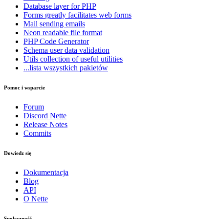
Database
layer for PHP
Forms
greatly facilitates web forms
Mail
sending emails
Neon
readable file format
PHP Code Generator
Schema
user data validation
Utils
collection of useful utilities
...lista wszystkich pakietów
Pomoc i wsparcie
Forum
Discord Nette
Release Notes
Commits
Dowiedz się
Dokumentacja
Blog
API
O Nette
Społeczność