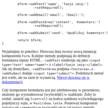
	$form->addText('name', 'Twoje imię:')

		->setRequired();

	$form->addEmail('email', 'Email:');

	$form->addTextArea('content', 'Komentarz:')

		->setRequired();

	$form->addSubmit('send', 'Opublikuj komentarz');

	return $form;

Wyjaśnijmy to pokrótce. Pierwsza linia tworzy nową instancję
komponentu
. Kolejne metody podpinają do definicji
Form
formularza inputy HTML.
renderuje się jako
->addText
<input
z
.
type="text" name="name">
<label>Twoje imię:</label>
Jak się domyślasz,
podpina
, a
->addTextArea
<textarea>
-
dodaje
. Podobnych metod
>addSubmit
<input type="submit">
jest wiele, ale na razie te wystarczą.
Więcej dowiesz się w
dokumentacji
.
Gdy komponent formularza jest już zdefiniowany w presenterze,
możemy go wyrenderować (wyświetlić) w szablonie. Żeby to
zrobić, umieść tag
na końcu szablonu wyświetlającego
{control}
pojedynczy wpis, w
. Ponieważ komponent
Post/show.latte
nazywa się
(wywodzi się to od nazwy metody
commentForm