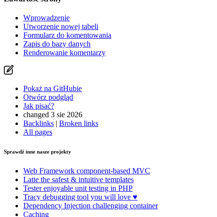
Wprowadzenie
Utworzenie nowej tabeli
Znalazłeś/aś problem na tej stronie?
Formularz do komentowania
Zapis do bazy danych
Pokaż na GitHubie
(następnie naciśnij E, aby edytować)
Renderowanie komentarzy
Otwórz podgląd
Zgłoś problem z tą stroną na GitHubie
Pokaż na GitHubie
Otwórz podgląd
Jak pisać?
changed 3 sie 2026
Backlinks
|
Broken links
All pages
Sprawdź inne nasze projekty
Web Framework
component-based MVC
Latte
the safest & intuitive templates
Tester
enjoyable unit testing in PHP
Tracy
debugging tool you will love ♥
Dependency Injection
challenging container
Caching