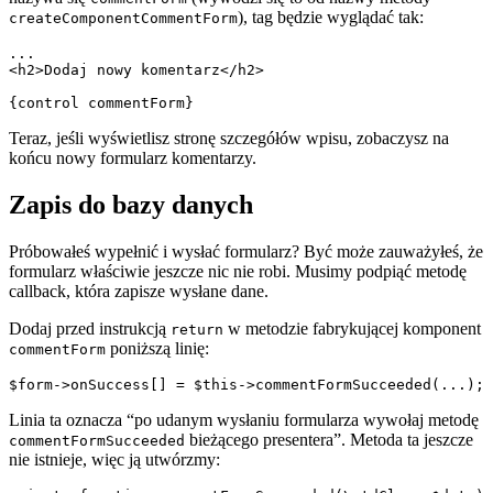
), tag będzie wyglądać tak:
createComponentCommentForm
...

<h2>Dodaj nowy komentarz</h2>

Teraz, jeśli wyświetlisz stronę szczegółów wpisu, zobaczysz na
końcu nowy formularz komentarzy.
Zapis do bazy danych
Próbowałeś wypełnić i wysłać formularz? Być może zauważyłeś, że
formularz właściwie jeszcze nic nie robi. Musimy podpiąć metodę
callback, która zapisze wysłane dane.
Dodaj przed instrukcją
w metodzie fabrykującej komponent
return
poniższą linię:
commentForm
Linia ta oznacza “po udanym wysłaniu formularza wywołaj metodę
bieżącego presentera”. Metoda ta jeszcze
commentFormSucceeded
nie istnieje, więc ją utwórzmy: