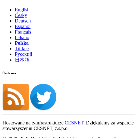
English
Česky
Deutsch
Español
Français
Italiano
Polska
Türkçe
Русский
日本語
Śledź nas
Hostowane na e-infrastrukturze
CESNET
. Dziękujemy za wsparcie
stowarzyszeniu CESNET, z.s.p.o.