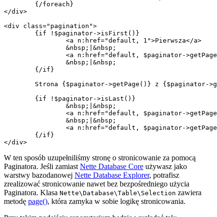
	{/foreach}

</div>

<div class="pagination">

	{if !$paginator->isFirst()}

		<a n:href="default, 1">Pierwsza</a>

		&nbsp;|&nbsp;

		<a n:href="default, $paginator->getPage() - 1">Poprzednia</a>

		&nbsp;|&nbsp;

	{/if}

	Strona {$paginator->getPage()} z {$paginator->getPageCount()}

	{if !$paginator->isLast()}

		&nbsp;|&nbsp;

		<a n:href="default, $paginator->getPage() + 1">Następna</a>

		&nbsp;|&nbsp;

		<a n:href="default, $paginator->getPageCount()">Ostatnia</a>

	{/if}

W ten sposób uzupełniliśmy stronę o stronicowanie za pomocą
Paginatora. Jeśli zamiast
Nette Database Core
używasz jako
warstwy bazodanowej
Nette Database Explorer
, potrafisz
zrealizować stronicowanie nawet bez bezpośredniego użycia
Paginatora. Klasa
zawiera
Nette\Database\Table\Selection
metodę
page()
, która zamyka w sobie logikę stronicowania.