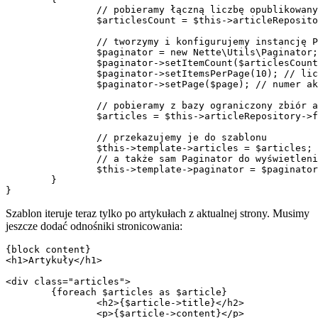
		// pobieramy łączną liczbę opublikowanych artykułów

		$articlesCount = $this->articleRepository->getPublishedArticlesCount();

		// tworzymy i konfigurujemy instancję Paginatora

		$paginator = new Nette\Utils\Paginator;

		$paginator->setItemCount($articlesCount); // łączna liczba pozycji

		$paginator->setItemsPerPage(10); // liczba pozycji na stronie

		$paginator->setPage($page); // numer aktualnej strony

		// pobieramy z bazy ograniczony zbiór artykułów według wyliczenia Paginatora

		$articles = $this->articleRepository->findPublishedArticles($paginator->getLength(), $paginator->getOffset());

		// przekazujemy je do szablonu

		$this->template->articles = $articles;

		// a także sam Paginator do wyświetlenia opcji stronicowania

		$this->template->paginator = $paginator;

	}

Szablon iteruje teraz tylko po artykułach z aktualnej strony. Musimy
jeszcze dodać odnośniki stronicowania:
{block content}

<h1>Artykuły</h1>

<div class="articles">

	{foreach $articles as $article}

		<h2>{$article->title}</h2>

		<p>{$article->content}</p>
