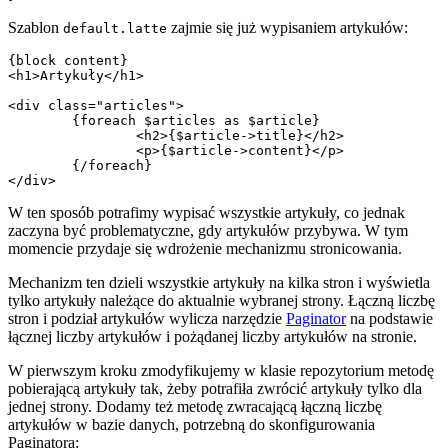
Szablon
zajmie się już wypisaniem artykułów:
default.latte
{block content}

<h1>Artykuły</h1>

<div class="articles">

	{foreach $articles as $article}

		<h2>{$article->title}</h2>

		<p>{$article->content}</p>

	{/foreach}

W ten sposób potrafimy wypisać wszystkie artykuły, co jednak
zaczyna być problematyczne, gdy artykułów przybywa. W tym
momencie przydaje się wdrożenie mechanizmu stronicowania.
Mechanizm ten dzieli wszystkie artykuły na kilka stron i wyświetla
tylko artykuły należące do aktualnie wybranej strony. Łączną liczbę
stron i podział artykułów wylicza narzędzie
Paginator
na podstawie
łącznej liczby artykułów i pożądanej liczby artykułów na stronie.
W pierwszym kroku zmodyfikujemy w klasie repozytorium metodę
pobierającą artykuły tak, żeby potrafiła zwrócić artykuły tylko dla
jednej strony. Dodamy też metodę zwracającą łączną liczbę
artykułów w bazie danych, potrzebną do skonfigurowania
Paginatora: