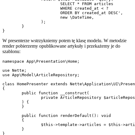
			SELECT * FROM articles

			WHERE created_at < ?

			ORDER BY created_at DESC',

			new \DateTime,

		);

	}

W presenterze wstrzykniemy potem tę klasę modelu. W metodzie
render pobierzemy opublikowane artykuły i przekażemy je do
szablonu:
namespace App\Presentation\Home;

use Nette;

use App\Model\ArticleRepository;

class HomePresenter extends Nette\Application\UI\Presen
{

	public function __construct(

		private ArticleRepository $articleRepository,

	) {

	}

	public function renderDefault(): void

	{

		$this->template->articles = $this->articleRepository->findPublishedArticles();

	}
