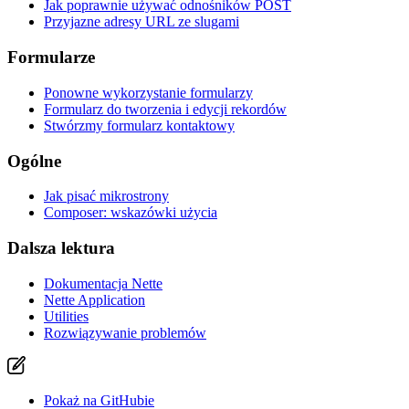
Jak poprawnie używać odnośników POST
Przyjazne adresy URL ze slugami
Formularze
Ponowne wykorzystanie formularzy
Formularz do tworzenia i edycji rekordów
Stwórzmy formularz kontaktowy
Ogólne
Jak pisać mikrostrony
Composer: wskazówki użycia
Dalsza lektura
Znalazłeś/aś problem na tej stronie?
Dokumentacja Nette
Pokaż na GitHubie
(następnie naciśnij E, aby edytować)
Nette Application
Otwórz podgląd
Utilities
Zgłoś problem z tą stroną na GitHubie
Rozwiązywanie problemów
Pokaż na GitHubie