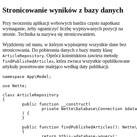
Stronicowanie wyników z bazy danych
Przy tworzeniu aplikacji webowych bardzo często napotkasz
wymaganie, żeby ograniczyć liczbę wypisywanych pozycji na
stronie. Technika ta nazywa się stronicowaniem.
Wyjdziemy od stanu, w którym wypisujemy wszystkie dane bez
stronicowania. Do pobierania danych z bazy mamy klasę
. Oprócz konstruktora zawiera metodę
ArticleRepository
, która zwraca wszystkie opublikowane
findPublishedArticles
artykuły posortowane malejąco według daty publikacji.
namespace App\Model;

use Nette;

class ArticleRepository

{

	public function __construct(

		private Nette\Database\Connection $database,

	) {

	}

	public function findPublishedArticles(): Nette\Database\ResultSet

	{

		return $this->database->query('
