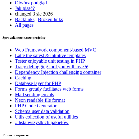
Otwórz podgląd
Jak pisać?
changed 3 sie 2026
Backlinks
|
Broken links
All pages
Sprawdź inne nasze projekty
Web Framework
component-based MVC
Latte
the safest & intuitive templates
Tester
enjoyable unit testing in PHP
Tracy
debugging tool you will love ♥
Dependency Injection
challenging container
Caching
Database
layer for PHP
Forms
greatly facilitates web forms
Mail
sending emails
Neon
readable file format
PHP Code Generator
Schema
user data validation
Utils
collection of useful utilities
...lista wszystkich pakietów
Pomoc i wsparcie