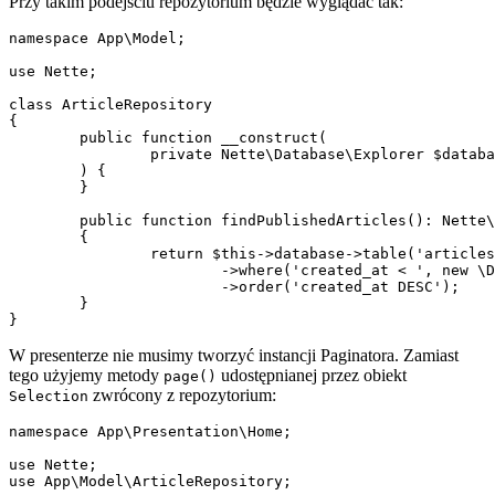
Przy takim podejściu repozytorium będzie wyglądać tak:
namespace App\Model;

use Nette;

class ArticleRepository

{

	public function __construct(

		private Nette\Database\Explorer $database,

	) {

	}

	public function findPublishedArticles(): Nette\Database\Table\Selection

	{

		return $this->database->table('articles')

			->where('created_at < ', new \DateTime)

			->order('created_at DESC');

	}

W presenterze nie musimy tworzyć instancji Paginatora. Zamiast
tego użyjemy metody
udostępnianej przez obiekt
page()
zwrócony z repozytorium:
Selection
namespace App\Presentation\Home;

use Nette;

use App\Model\ArticleRepository;
