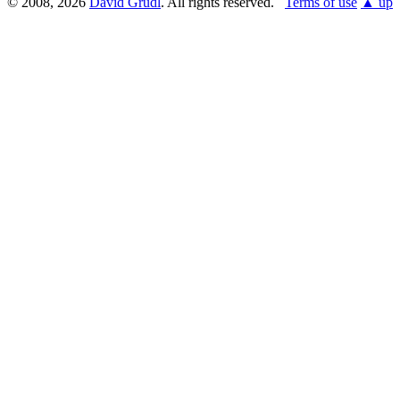
© 2008, 2026
David Grudl
. All rights reserved.
Terms of use
▲ up