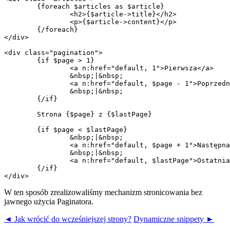
	{foreach $articles as $article}

		<h2>{$article->title}</h2>

		<p>{$article->content}</p>

	{/foreach}

</div>

<div class="pagination">

	{if $page > 1}

		<a n:href="default, 1">Pierwsza</a>

		&nbsp;|&nbsp;

		<a n:href="default, $page - 1">Poprzednia</a>

		&nbsp;|&nbsp;

	{/if}

	Strona {$page} z {$lastPage}

	{if $page < $lastPage}

		&nbsp;|&nbsp;

		<a n:href="default, $page + 1">Następna</a>

		&nbsp;|&nbsp;

		<a n:href="default, $lastPage">Ostatnia</a>

	{/if}

W ten sposób zrealizowaliśmy mechanizm stronicowania bez
jawnego użycia Paginatora.
◄ Jak wrócić do wcześniejszej strony?
Dynamiczne snippety ►