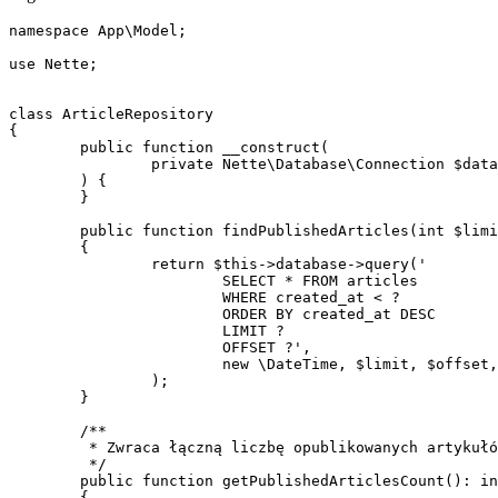
namespace App\Model;

use Nette;

class ArticleRepository

{

	public function __construct(

		private Nette\Database\Connection $database,

	) {

	}

	public function findPublishedArticles(int $limit, int $offset): Nette\Database\ResultSet

	{

		return $this->database->query('

			SELECT * FROM articles

			WHERE created_at < ?

			ORDER BY created_at DESC

			LIMIT ?

			OFFSET ?',

			new \DateTime, $limit, $offset,

		);

	}

	/**

	 * Zwraca łączną liczbę opublikowanych artykułów

	 */

	public function getPublishedArticlesCount(): int

	{
