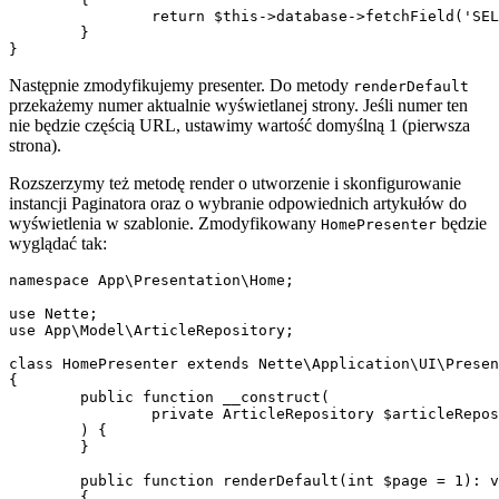
		return $this->database->fetchField('SELECT COUNT(*) FROM articles WHERE created_at < ?', new \DateTime);

	}

Następnie zmodyfikujemy presenter. Do metody
renderDefault
przekażemy numer aktualnie wyświetlanej strony. Jeśli numer ten
nie będzie częścią URL, ustawimy wartość domyślną 1 (pierwsza
strona).
Rozszerzymy też metodę render o utworzenie i skonfigurowanie
instancji Paginatora oraz o wybranie odpowiednich artykułów do
wyświetlenia w szablonie. Zmodyfikowany
będzie
HomePresenter
wyglądać tak:
namespace App\Presentation\Home;

use Nette;

use App\Model\ArticleRepository;

class HomePresenter extends Nette\Application\UI\Presen
{

	public function __construct(

		private ArticleRepository $articleRepository,

	) {

	}

	public function renderDefault(int $page = 1): void

	{
