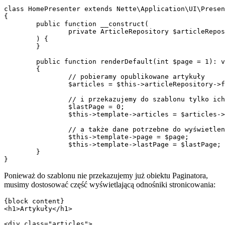
class HomePresenter extends Nette\Application\UI\Presen
{

	public function __construct(

		private ArticleRepository $articleRepository,

	) {

	}

	public function renderDefault(int $page = 1): void

	{

		// pobieramy opublikowane artykuły

		$articles = $this->articleRepository->findPublishedArticles();

		// i przekazujemy do szablonu tylko ich część ograniczoną wyliczeniem metody page

		$lastPage = 0;

		$this->template->articles = $articles->page($page, 10, $lastPage);

		// a także dane potrzebne do wyświetlenia opcji stronicowania

		$this->template->page = $page;

		$this->template->lastPage = $lastPage;

	}

Ponieważ do szablonu nie przekazujemy już obiektu Paginatora,
musimy dostosować część wyświetlającą odnośniki stronicowania:
{block content}

<h1>Artykuły</h1>

<div class="articles">
