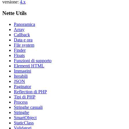
versione:
4.x
Nette Utils
Panoramica
Array
Callback
Data e ora
File system
Finder
Floats
Funzioni di supporto
Elementi HTML
Immagini
Iterabili
JSON
Paginator
Reflection di PHP
Tipi di PHP
Process
Stringhe casuali
Stringhe
SmartObject
StaticClass
Validatori