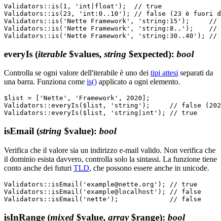
Validators::is(1, 'int|float');  // true

Validators::is(23, 'int:0..10'); // false (23 è fuori d
Validators::is('Nette Framework', 'string:15');     // 
Validators::is('Nette Framework', 'string:8..');    // 
everyIs
(
iterable
$values,
string
$expected)
:
bool
Controlla se ogni valore dell'iterabile è uno dei
tipi attesi
separati da
una barra. Funziona come
is()
applicato a ogni elemento.
$list = ['Nette', 'Framework', 2020];

Validators::everyIs($list, 'string');     // false (202
isEmail
(
string
$value)
:
bool
Verifica che il valore sia un indirizzo e-mail valido. Non verifica che
il dominio esista davvero, controlla solo la sintassi. La funzione tiene
conto anche dei futuri
TLD
, che possono essere anche in unicode.
Validators::isEmail('example@nette.org'); // true

Validators::isEmail('example@localhost'); // false

isInRange
(
mixed
$value,
array
$range)
:
bool