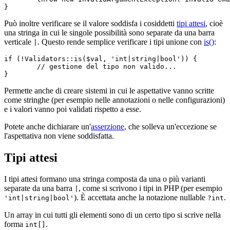
Può inoltre verificare se il valore soddisfa i cosiddetti
tipi attesi
, cioè
una stringa in cui le singole possibilità sono separate da una barra
verticale
. Questo rende semplice verificare i tipi unione con
is()
:
|
if (!Validators::is($val, 'int|string|bool')) {

	// gestione del tipo non valido...

Permette anche di creare sistemi in cui le aspettative vanno scritte
come stringhe (per esempio nelle annotazioni o nelle configurazioni)
e i valori vanno poi validati rispetto a esse.
Potete anche dichiarare un'
asserzione
, che solleva un'eccezione se
l'aspettativa non viene soddisfatta.
Tipi attesi
I tipi attesi formano una stringa composta da una o più varianti
separate da una barra
, come si scrivono i tipi in PHP (per esempio
|
). È accettata anche la notazione nullable
.
'int|string|bool'
?int
Un array in cui tutti gli elementi sono di un certo tipo si scrive nella
forma
.
int[]