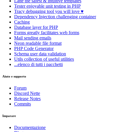
Latte
the safest & intuitive templates
Tester
enjoyable unit testing in PHP
Tracy
debugging tool you will love ♥
Dependency Injection
challenging container
Caching
Database
layer for PHP
Forms
greatly facilitates web forms
Mail
sending emails
Neon
readable file format
PHP Code Generator
Schema
user data validation
Utils
collection of useful utilities
...elenco di tutti i pacchetti
Aiuto e supporto
Forum
Discord Nette
Release Notes
Commits
Imparare
Documentazione