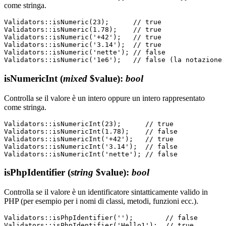
come stringa.
Validators::isNumeric(23);      // true

Validators::isNumeric(1.78);    // true

Validators::isNumeric('+42');   // true

Validators::isNumeric('3.14');  // true

Validators::isNumeric('nette'); // false

isNumericInt
(
mixed
$value)
:
bool
Controlla se il valore è un intero oppure un intero rappresentato
come stringa.
Validators::isNumericInt(23);      // true

Validators::isNumericInt(1.78);    // false

Validators::isNumericInt('+42');   // true

Validators::isNumericInt('3.14');  // false

isPhpIdentifier
(
string
$value)
:
bool
Controlla se il valore è un identificatore sintatticamente valido in
PHP (per esempio per i nomi di classi, metodi, funzioni ecc.).
Validators::isPhpIdentifier('');        // false

Validators::isPhpIdentifier('Hello1');  // true
