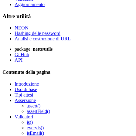
Aggiornamento
Altre utilità
NEON
Hashing delle password
Analisi e costruzione di URL
package:
nette/utils
GitHub
API
Contenuto della pagina
Introduzione
Uso di base
Tipi attesi
Asserzione
assert()
assertField()
Avete riscontrato un problema in questa pagina?
Validatori
Mostra su GitHub
(quindi premere E per modificare)
is()
everyIs()
Apri anteprima
isEmail()
Segnala un problema con questa pagina su GitHub