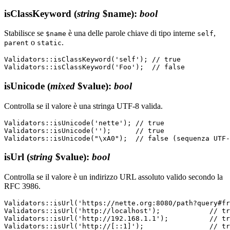
isClassKeyword
(
string
$name)
:
bool
Stabilisce se
è una delle parole chiave di tipo interne
,
$name
self
o
.
parent
static
Validators::isClassKeyword('self'); // true

isUnicode
(
mixed
$value)
:
bool
Controlla se il valore è una stringa UTF-8 valida.
Validators::isUnicode('nette'); // true

Validators::isUnicode('');      // true

isUrl
(
string
$value)
:
bool
Controlla se il valore è un indirizzo URL assoluto valido secondo la
RFC 3986.
Validators::isUrl('https://nette.org:8080/path?query#fr
Validators::isUrl('http://localhost');            // tr
Validators::isUrl('http://192.168.1.1');          // tr
Validators::isUrl('http://[::1]');                // tr