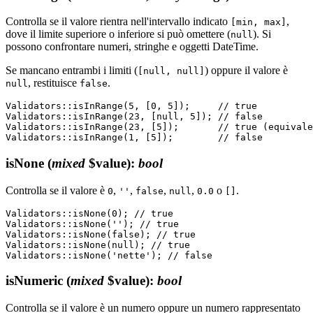
Controlla se il valore rientra nell'intervallo indicato
,
[min, max]
dove il limite superiore o inferiore si può omettere (
). Si
null
possono confrontare numeri, stringhe e oggetti DateTime.
Se mancano entrambi i limiti (
) oppure il valore è
[null, null]
, restituisce
.
null
false
Validators::isInRange(5, [0, 5]);     // true

Validators::isInRange(23, [null, 5]); // false

Validators::isInRange(23, [5]);       // true (equivale
isNone
(
mixed
$value)
:
bool
Controlla se il valore è
,
,
,
,
o
.
0
''
false
null
0.0
[]
Validators::isNone(0); // true

Validators::isNone(''); // true

Validators::isNone(false); // true

Validators::isNone(null); // true

isNumeric
(
mixed
$value)
:
bool
Controlla se il valore è un numero oppure un numero rappresentato