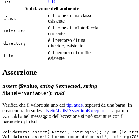
URI
uri
Validazione dell'ambiente
è il nome di una classe
class
esistente
è il nome di un'interfaccia
interface
esistente
è il percorso di una
directory
directory esistente
è il percorso di un file
file
esistente
Asserzione
assert
($value,
string
$expected,
string
$label=
)
:
void
'variable'
Verifica che il valore sia uno dei
tipi attesi
separati da una barra. In
caso contrario solleva
Nette\Utils\AssertionException
. La parola
nel messaggio dell'eccezione si può sostituire con il
variable
parametro
.
$label
Validators::assert('Nette', 'string:5'); // OK (la stri
Validators::assert('Lorem ipsum dolor sit', 'string:78'