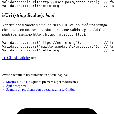
Validators::isUrl('http://user:pass@nette.org');  // fa
isUri
(
string
$value)
:
bool
Verifica che il valore sia un indirizzo URI valido, cioè una stringa
che inizia con uno schema sintatticamente valido seguito dai due
punti (per esempio
,
,
,
).
http:
https:
mailto:
ftp:
Validators::isUri('https://nette.org');           // tr
Validators::isUri('mailto:gandalf@example.org');  // tr
◄ Classi statiche
next