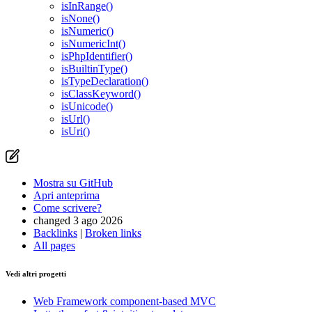
isInRange()
isNone()
isNumeric()
isNumericInt()
isPhpIdentifier()
isBuiltinType()
isTypeDeclaration()
isClassKeyword()
isUnicode()
isUrl()
isUri()
Mostra su GitHub
Apri anteprima
Come scrivere?
changed 3 ago 2026
Backlinks
|
Broken links
All pages
Vedi altri progetti
Web Framework
component-based MVC