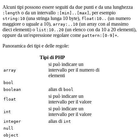
Alcuni tipi possono essere seguiti da due punti e da una lunghezza
o da un intervallo
, per esempio
:length
:[min]..[max]
(una stringa lunga 10 byte),
(un numero
string:10
float:10..
maggiore o uguale a 10),
(un array con al massimo
array:..10
dieci elementi) o
(un elenco con da 10 a 20 elementi),
list:10..20
oppure da un'espressione regolare come
.
pattern:[0-9]+
Panoramica dei tipi e delle regole:
Tipi di PHP
si può indicare un
intervallo per il numero di
array
elementi
bool
alias di
boolean
bool
si può indicare un
float
intervallo per il valore
si può indicare un
int
intervallo per il valore
alias di
integer
int
null
object