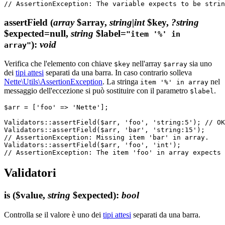
assertField
(
array
$array,
string|int
$key,
?string
$expected=null,
string
$label=
"item '%' in
)
:
void
array"
Verifica che l'elemento con chiave
nell'array
sia uno
$key
$array
dei
tipi attesi
separati da una barra. In caso contrario solleva
Nette\Utils\AssertionException
. La stringa
nel
item '%' in array
messaggio dell'eccezione si può sostituire con il parametro
.
$label
$arr = ['foo' => 'Nette'];

Validators::assertField($arr, 'foo', 'string:5'); // OK

Validators::assertField($arr, 'bar', 'string:15');

// AssertionException: Missing item 'bar' in array.

Validators::assertField($arr, 'foo', 'int');

Validatori
is
($value,
string
$expected)
:
bool
Controlla se il valore è uno dei
tipi attesi
separati da una barra.