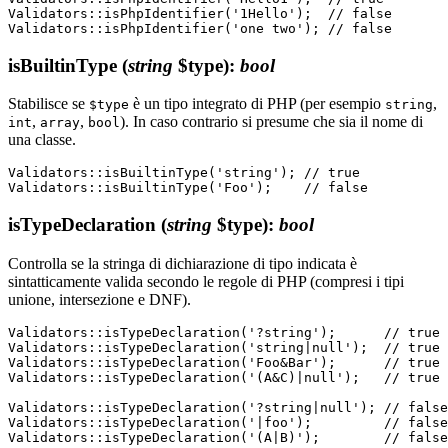
Validators::isPhpIdentifier('1Hello');  // false

isBuiltinType
(
string
$type)
:
bool
Stabilisce se
è un tipo integrato di PHP (per esempio
,
$type
string
,
,
). In caso contrario si presume che sia il nome di
int
array
bool
una classe.
Validators::isBuiltinType('string'); // true

isTypeDeclaration
(
string
$type)
:
bool
Controlla se la stringa di dichiarazione di tipo indicata è
sintatticamente valida secondo le regole di PHP (compresi i tipi
unione, intersezione e DNF).
Validators::isTypeDeclaration('?string');      // true

Validators::isTypeDeclaration('string|null');  // true

Validators::isTypeDeclaration('Foo&Bar');      // true

Validators::isTypeDeclaration('(A&C)|null');   // true

Validators::isTypeDeclaration('?string|null'); // false

Validators::isTypeDeclaration('|foo');         // false
