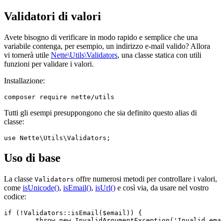
Validatori di valori
Avete bisogno di verificare in modo rapido e semplice che una
variabile contenga, per esempio, un indirizzo e-mail valido? Allora
vi tornerà utile
Nette\Utils\Validators
, una classe statica con utili
funzioni per validare i valori.
Installazione:
Tutti gli esempi presuppongono che sia definito questo alias di
classe:
Uso di base
La classe
offre numerosi metodi per controllare i valori,
Validators
come
isUnicode()
,
isEmail()
,
isUrl()
e così via, da usare nel vostro
codice:
if (!Validators::isEmail($email)) {

	throw new InvalidArgumentException('Invalid email address provided.');
