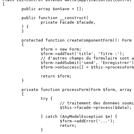
{

	public array $onSave = [];

	public function __construct(

		private Facade $facade,

	) {

	}

	protected function createComponentForm(): Form

	{

		$form = new Form;

		$form->addText('title', 'Titre :');

		// d'autres champs du formulaire sont ajoutés ici

		$form->addSubmit('send', 'Enregistrer');

		$form->onSuccess[] = $this->processForm(...);

		return $form;

	}

	private function processForm(Form $form, array $data): void

	{

		try {

			// traitement des données soumises

			$this->facade->process($data);

		} catch (AnyModelException $e) {

			$form->addError('...');

			return;

		}
