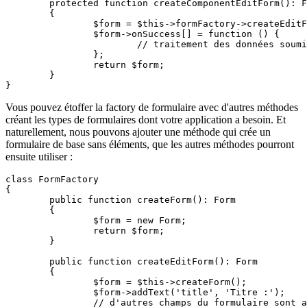
	protected function createComponentEditForm(): Form

	{

		$form = $this->formFactory->createEditForm();

		$form->onSuccess[] = function () {

			// traitement des données soumises

		};

		return $form;

	}

Vous pouvez étoffer la factory de formulaire avec d'autres méthodes
créant les types de formulaires dont votre application a besoin. Et
naturellement, nous pouvons ajouter une méthode qui crée un
formulaire de base sans éléments, que les autres méthodes pourront
ensuite utiliser :
class FormFactory

{

	public function createForm(): Form

	{

		$form = new Form;

		return $form;

	}

	public function createEditForm(): Form

	{

		$form = $this->createForm();

		$form->addText('title', 'Titre :');

		// d'autres champs du formulaire sont ajoutés ici
