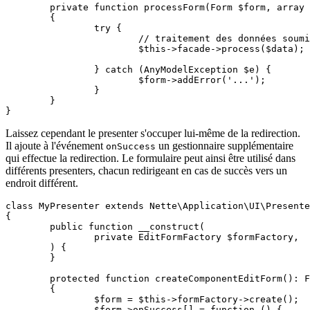
	private function processForm(Form $form, array $data): void

	{

		try {

			// traitement des données soumises

			$this->facade->process($data);

		} catch (AnyModelException $e) {

			$form->addError('...');

		}

	}

Laissez cependant le presenter s'occuper lui-même de la redirection.
Il ajoute à l'événement
un gestionnaire supplémentaire
onSuccess
qui effectue la redirection. Le formulaire peut ainsi être utilisé dans
différents presenters, chacun redirigeant en cas de succès vers un
endroit différent.
class MyPresenter extends Nette\Application\UI\Presente
{

	public function __construct(

		private EditFormFactory $formFactory,

	) {

	}

	protected function createComponentEditForm(): Form

	{

		$form = $this->formFactory->create();

		$form->onSuccess[] = function () {
