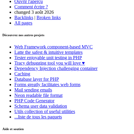
Ouvrir l'aperçu
Comment écrire ?
changed 3 août 2026
Vous avez trouvé un problème sur cette page ?
Backlinks
|
Broken links
All pages
Afficher sur GitHub
(puis appuyez sur E pour modifier)
Ouvrir l'aperçu
Signaler un problème avec cette page sur GitHub
Découvrez nos autres projets
Web Framework
component-based MVC
Latte
the safest & intuitive templates
Tester
enjoyable unit testing in PHP
Tracy
debugging tool you will love ♥
Dependency Injection
challenging container
Caching
Database
layer for PHP
Forms
greatly facilitates web forms
Mail
sending emails
Neon
readable file format
PHP Code Generator
Schema
user data validation
Utils
collection of useful utilities
...liste de tous les paquets
Aide et soutien