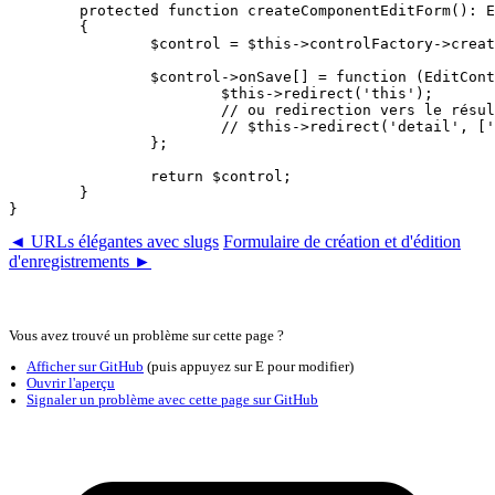
	protected function createComponentEditForm(): EditControl

	{

		$control = $this->controlFactory->create();

		$control->onSave[] = function (EditControl $control, $data) {

			$this->redirect('this');

			// ou redirection vers le résultat de l'édition, par exemple :

			// $this->redirect('detail', ['id' => $data->id]);

		};

		return $control;

	}

◄ URLs élégantes avec slugs
Formulaire de création et d'édition
d'enregistrements ►