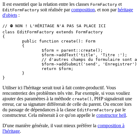
Il est essentiel que la relation entre les classes
et
FormFactory
soit réalisée par
composition
, et non par
héritage
EditFormFactory
d'objets
:
// ⛔ NON ! L'HÉRITAGE N'A PAS SA PLACE ICI

class EditFormFactory extends FormFactory

{

	public function create(): Form

	{

		$form = parent::create();

		$form->addText('title', 'Titre :');

		// d'autres champs du formulaire sont ajoutés ici

		$form->addSubmit('send', 'Enregistrer');

		return $form;

	}

Utiliser ici l'héritage serait tout à fait contre-productif. Vous
rencontreriez des problèmes très vite. Par exemple, si vous vouliez
ajouter des paramètres à la méthode
, PHP signalerait une
create()
erreur, car sa signature différerait de celle du parent. Ou encore lors
du passage de dépendances à la classe
par le
EditFormFactory
constructeur. Cela mènerait à ce qu'on appelle le
constructor hell
.
D'une manière générale, il vaut mieux préférer la
composition à
l'héritage
.