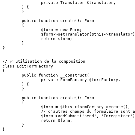
		private Translator $translator,

	) {

	}

	public function create(): Form

	{

		$form = new Form;

		$form->setTranslator($this->translator);

		return $form;

	}

}

// ✅ utilisation de la composition

class EditFormFactory

{

	public function __construct(

		private FormFactory $formFactory,

	) {

	}

	public function create(): Form

	{

		$form = $this->formFactory->create();

		// d'autres champs du formulaire sont ajoutés ici

		$form->addSubmit('send', 'Enregistrer');

		return $form;

	}
