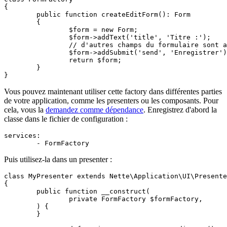
{

	public function createEditForm(): Form

	{

		$form = new Form;

		$form->addText('title', 'Titre :');

		// d'autres champs du formulaire sont ajoutés ici

		$form->addSubmit('send', 'Enregistrer');

		return $form;

	}

Vous pouvez maintenant utiliser cette factory dans différentes parties
de votre application, comme les presenters ou les composants. Pour
cela, vous la
demandez comme dépendance
. Enregistrez d'abord la
classe dans le fichier de configuration :
services:

Puis utilisez-la dans un presenter :
class MyPresenter extends Nette\Application\UI\Presente
{

	public function __construct(

		private FormFactory $formFactory,

	) {

	}
