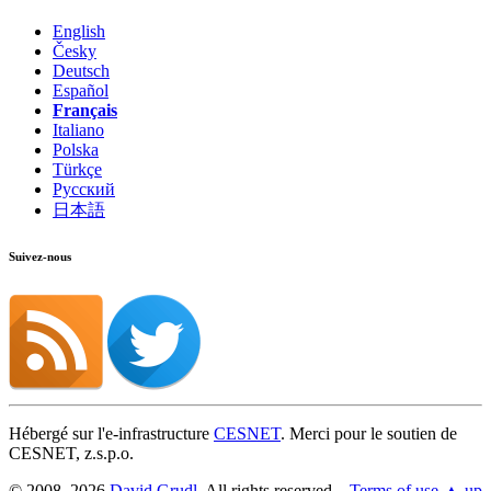
English
Česky
Deutsch
Español
Français
Italiano
Polska
Türkçe
Русский
日本語
Suivez-nous
Hébergé sur l'e-infrastructure
CESNET
. Merci pour le soutien de
CESNET, z.s.p.o.
© 2008, 2026
David Grudl
. All rights reserved.
Terms of use
▲ up