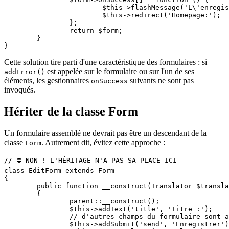
			$this->flashMessage('L\'enregistrement a été sauvegardé');

			$this->redirect('Homepage:');

		};

		return $form;

	}

Cette solution tire parti d'une caractéristique des formulaires : si
est appelée sur le formulaire ou sur l'un de ses
addError()
éléments, les gestionnaires
suivants ne sont pas
onSuccess
invoqués.
Hériter de la classe Form
Un formulaire assemblé ne devrait pas être un descendant de la
classe
. Autrement dit, évitez cette approche :
Form
// ⛔ NON ! L'HÉRITAGE N'A PAS SA PLACE ICI

class EditForm extends Form

{

	public function __construct(Translator $translator)

	{

		parent::__construct();

		$this->addText('title', 'Titre :');

		// d'autres champs du formulaire sont ajoutés ici

		$this->addSubmit('send', 'Enregistrer');
