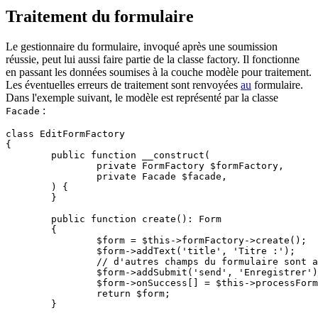
Traitement du formulaire
Le gestionnaire du formulaire, invoqué après une soumission
réussie, peut lui aussi faire partie de la classe factory. Il fonctionne
en passant les données soumises à la couche modèle pour traitement.
Les éventuelles erreurs de traitement sont renvoyées
au
formulaire.
Dans l'exemple suivant, le modèle est représenté par la classe
:
Facade
class EditFormFactory

{

	public function __construct(

		private FormFactory $formFactory,

		private Facade $facade,

	) {

	}

	public function create(): Form

	{

		$form = $this->formFactory->create();

		$form->addText('title', 'Titre :');

		// d'autres champs du formulaire sont ajoutés ici

		$form->addSubmit('send', 'Enregistrer');

		$form->onSuccess[] = $this->processForm(...);

		return $form;

	}
