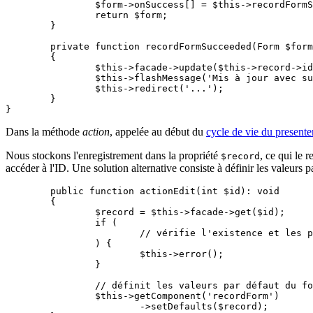
		$form->onSuccess[] = $this->recordFormSucceeded(...);

		return $form;

	}

	private function recordFormSucceeded(Form $form, array $data): void

	{

		$this->facade->update($this->record->id, $data); // met à jour l'enregistrement

		$this->flashMessage('Mis à jour avec succès');

		$this->redirect('...');

	}

Dans la méthode
action
, appelée au début du
cycle de vie du presente
Nous stockons l'enregistrement dans la propriété
, ce qui le 
$record
accéder à l'ID. Une solution alternative consiste à définir les valeurs
	public function actionEdit(int $id): void

	{

		$record = $this->facade->get($id);

		if (

			// vérifie l'existence et les permissions

		) {

			$this->error();

		}

		// définit les valeurs par défaut du formulaire

		$this->getComponent('recordForm')

			->setDefaults($record);
