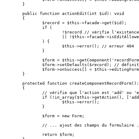
	}

	public function actionEdit(int $id): void

	{

		$record = $this->facade->get($id);

		if (

			!$record // vérifie l'existence de l'enregistrement

			|| !$this->facade->isEditAllowed(/*...*/) // vérifie les permissions

		) {

			$this->error(); // erreur 404

		}

		$form = $this->getComponent('recordForm');

		$form->setDefaults($record); // définit les valeurs par défaut

		$form->onSuccess[] = $this->editingFormSucceeded(...);

	}

	protected function createComponentRecordForm(): Form

	{

		// vérifie que l'action est 'add' ou 'edit'

		if (!in_array($this->getAction(), ['add', 'edit'])) {

			$this->error();

		}

		$form = new Form;

		// ... ajout des champs du formulaire ...

		return $form;
