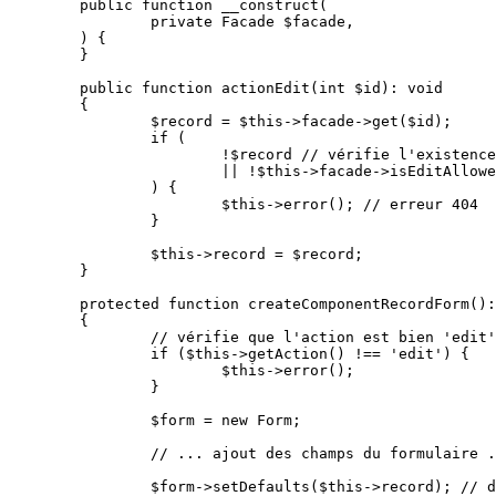
	public function __construct(

		private Facade $facade,

	) {

	}

	public function actionEdit(int $id): void

	{

		$record = $this->facade->get($id);

		if (

			!$record // vérifie l'existence de l'enregistrement

			|| !$this->facade->isEditAllowed(/*...*/) // vérifie les permissions

		) {

			$this->error(); // erreur 404

		}

		$this->record = $record;

	}

	protected function createComponentRecordForm(): Form

	{

		// vérifie que l'action est bien 'edit'

		if ($this->getAction() !== 'edit') {

			$this->error();

		}

		$form = new Form;

		// ... ajout des champs du formulaire ...

		$form->setDefaults($this->record); // définit les valeurs par défaut
