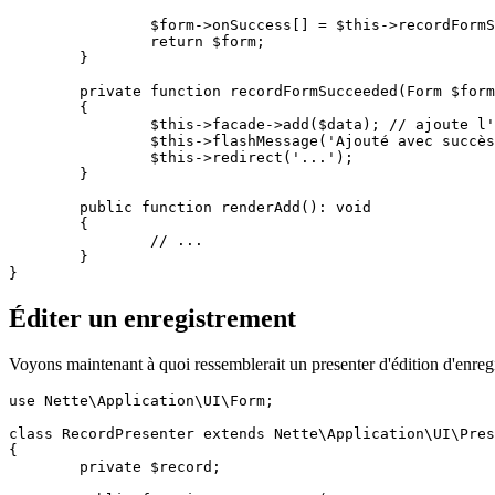
		$form->onSuccess[] = $this->recordFormSucceeded(...);

		return $form;

	}

	private function recordFormSucceeded(Form $form, array $data): void

	{

		$this->facade->add($data); // ajoute l'enregistrement dans la base de données

		$this->flashMessage('Ajouté avec succès');

		$this->redirect('...');

	}

	public function renderAdd(): void

	{

		// ...

	}

Éditer un enregistrement
Voyons maintenant à quoi ressemblerait un presenter d'édition d'enreg
use Nette\Application\UI\Form;

class RecordPresenter extends Nette\Application\UI\Pres
{

	private $record;
