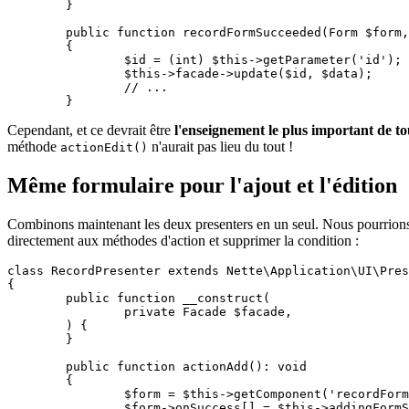
	}

	public function recordFormSucceeded(Form $form, array $data): void

	{

		$id = (int) $this->getParameter('id');

		$this->facade->update($id, $data);

		// ...

Cependant, et ce devrait être
l'enseignement le plus important de to
méthode
n'aurait pas lieu du tout !
actionEdit()
Même formulaire pour l'ajout et l'édition
Combinons maintenant les deux presenters en un seul. Nous pourrions 
directement aux méthodes d'action et supprimer la condition :
class RecordPresenter extends Nette\Application\UI\Pres
{

	public function __construct(

		private Facade $facade,

	) {

	}

	public function actionAdd(): void

	{

		$form = $this->getComponent('recordForm');

		$form->onSuccess[] = $this->addingFormSucceeded(...);
