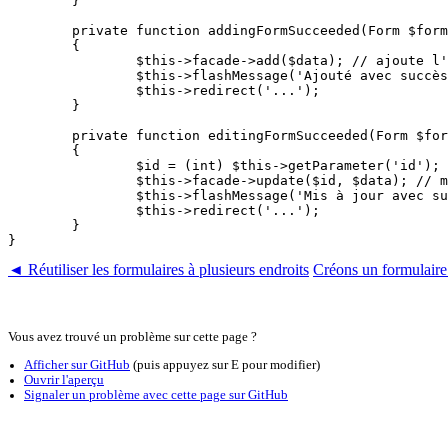
	}

	private function addingFormSucceeded(Form $form, array $data): void

	{

		$this->facade->add($data); // ajoute l'enregistrement dans la base de données

		$this->flashMessage('Ajouté avec succès');

		$this->redirect('...');

	}

	private function editingFormSucceeded(Form $form, array $data): void

	{

		$id = (int) $this->getParameter('id');

		$this->facade->update($id, $data); // met à jour l'enregistrement

		$this->flashMessage('Mis à jour avec succès');

		$this->redirect('...');

	}

◄ Réutiliser les formulaires à plusieurs endroits
Créons un formulaire