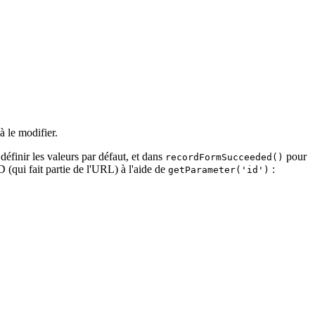
 à le modifier.
définir les valeurs par défaut, et dans
pour
recordFormSucceeded()
D (qui fait partie de l'URL) à l'aide de
:
getParameter('id')