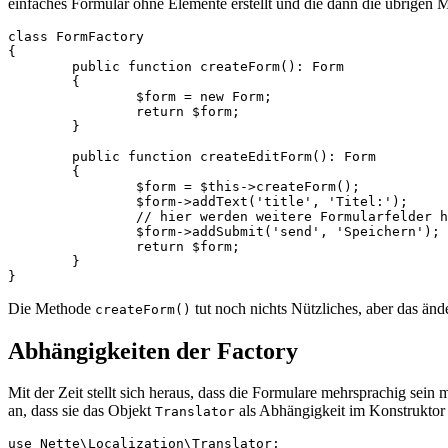
einfaches Formular ohne Elemente erstellt und die dann die übrigen 
class FormFactory

{

	public function createForm(): Form

	{

		$form = new Form;

		return $form;

	}

	public function createEditForm(): Form

	{

		$form = $this->createForm();

		$form->addText('title', 'Titel:');

		// hier werden weitere Formularfelder hinzugefügt

		$form->addSubmit('send', 'Speichern');

		return $form;

	}

Die Methode
tut noch nichts Nützliches, aber das ände
createForm()
Abhängigkeiten der Factory
Mit der Zeit stellt sich heraus, dass die Formulare mehrsprachig sein
an, dass sie das Objekt
als Abhängigkeit im Konstruktor
Translator
use Nette\Localization\Translator;
