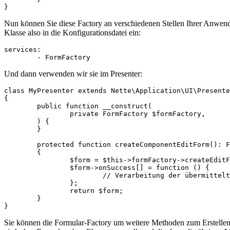
Nun können Sie diese Factory an verschiedenen Stellen Ihrer Anwen
Klasse also in die Konfigurationsdatei ein:
services:

Und dann verwenden wir sie im Presenter:
class MyPresenter extends Nette\Application\UI\Presente
{

	public function __construct(

		private FormFactory $formFactory,

	) {

	}

	protected function createComponentEditForm(): Form

	{

		$form = $this->formFactory->createEditForm();

		$form->onSuccess[] = function () {

			// Verarbeitung der übermittelten Daten

		};

		return $form;

	}

Sie können die Formular-Factory um weitere Methoden zum Erstellen 