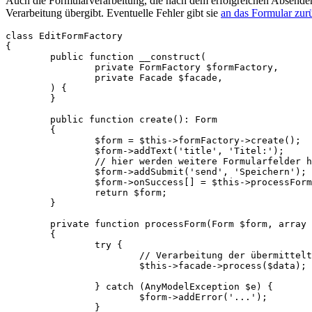
Auch die Formularverarbeitung, die nach dem erfolgreichen Absenden a
Verarbeitung übergibt. Eventuelle Fehler gibt sie
an das Formular zur
class EditFormFactory

{

	public function __construct(

		private FormFactory $formFactory,

		private Facade $facade,

	) {

	}

	public function create(): Form

	{

		$form = $this->formFactory->create();

		$form->addText('title', 'Titel:');

		// hier werden weitere Formularfelder hinzugefügt

		$form->addSubmit('send', 'Speichern');

		$form->onSuccess[] = $this->processForm(...);

		return $form;

	}

	private function processForm(Form $form, array $data): void

	{

		try {

			// Verarbeitung der übermittelten Daten

			$this->facade->process($data);

		} catch (AnyModelException $e) {

			$form->addError('...');

		}
