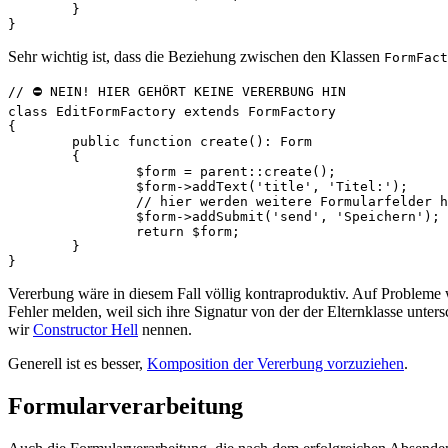
	}

Sehr wichtig ist, dass die Beziehung zwischen den Klassen
FormFact
// ⛔ NEIN! HIER GEHÖRT KEINE VERERBUNG HIN

class EditFormFactory extends FormFactory

{

	public function create(): Form

	{

		$form = parent::create();

		$form->addText('title', 'Titel:');

		// hier werden weitere Formularfelder hinzugefügt

		$form->addSubmit('send', 'Speichern');

		return $form;

	}

Vererbung wäre in diesem Fall völlig kontraproduktiv. Auf Probleme
Fehler melden, weil sich ihre Signatur von der der Elternklasse unt
wir
Constructor Hell
nennen.
Generell ist es besser,
Komposition der Vererbung vorzuziehen
.
Formularverarbeitung