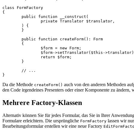
class FormFactory

{

	public function __construct(

		private Translator $translator,

	) {

	}

	public function createForm(): Form

	{

		$form = new Form;

		$form->setTranslator($this->translator);

		return $form;

	}

	// ...

Da die Methode
auch von den anderen Methoden aufgeru
createForm()
den Code irgendeines Presenters oder einer Komponente zu ändern, wa
Mehrere Factory-Klassen
Alternativ können Sie für jedes Formular, das Sie in Ihrer Anwendun
Formulare erleichtern. Die ursprüngliche
lassen wir nur
FormFactory
Bearbeitungsformular erstellen wir eine neue Factory
EditFormFact