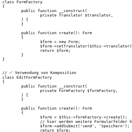
class FormFactory

{

	public function __construct(

		private Translator $translator,

	) {

	}

	public function create(): Form

	{

		$form = new Form;

		$form->setTranslator($this->translator);

		return $form;

	}

}

// ✅ Verwendung von Komposition

class EditFormFactory

{

	public function __construct(

		private FormFactory $formFactory,

	) {

	}

	public function create(): Form

	{

		$form = $this->formFactory->create();

		// hier werden weitere Formularfelder hinzugefügt

		$form->addSubmit('send', 'Speichern');

		return $form;
