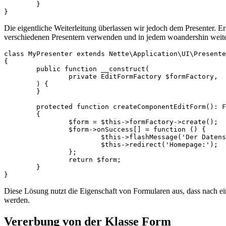
	}

Die eigentliche Weiterleitung überlassen wir jedoch dem Presenter. 
verschiedenen Presentern verwenden und in jedem woandershin weiter
class MyPresenter extends Nette\Application\UI\Presente
{

	public function __construct(

		private EditFormFactory $formFactory,

	) {

	}

	protected function createComponentEditForm(): Form

	{

		$form = $this->formFactory->create();

		$form->onSuccess[] = function () {

			$this->flashMessage('Der Datensatz wurde gespeichert');

			$this->redirect('Homepage:');

		};

		return $form;

	}

Diese Lösung nutzt die Eigenschaft von Formularen aus, dass nach 
werden.
Vererbung von der Klasse Form