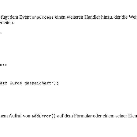
Er fügt dem Event
einen weiteren Handler hinzu, der die Weit
onSuccess
leiten.
r

einem Aufruf von
auf dem Formular oder einem seiner Elem
addError()