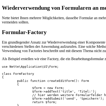
Wiederverwendung von Formularen an me
Nette bietet Ihnen mehrere Möglichkeiten, dasselbe Formular an mehre
vermeiden sollten.
Formular-Factory
Ein grundlegender Ansatz zur Wiederverwendung einer Komponente an 
verschiedenen Stellen der Anwendung aufzurufen. Eine solche Meth
Verwendung von Factories beschreibt und mit diesem Thema nicht 
Als Beispiel erstellen wir eine Factory, die ein Bearbeitungsformular
use Nette\Application\UI\Form;

class FormFactory

{

	public function createEditForm(): Form

	{

		$form = new Form;

		$form->addText('title', 'Titel:');

		// hier werden weitere Formularfelder hinzugefügt

		$form->addSubmit('send', 'Speichern');

		return $form;

	}
