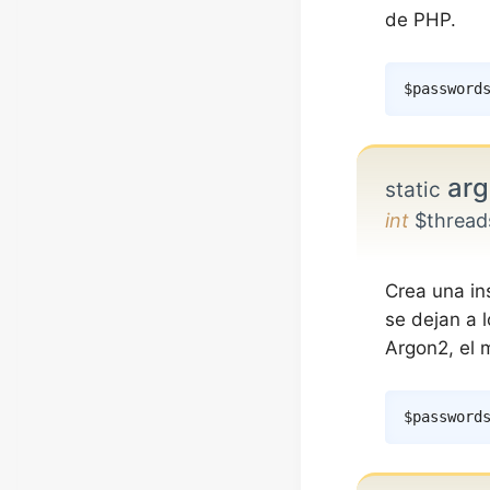
de PHP.
$password
arg
static
int
$threads
Crea una in
se dejan a 
Argon2, el
$password