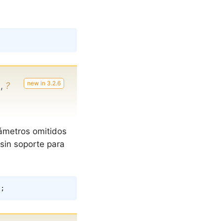
Copy
l,
?
rámetros omitidos
sin soporte para
Copy
)
;