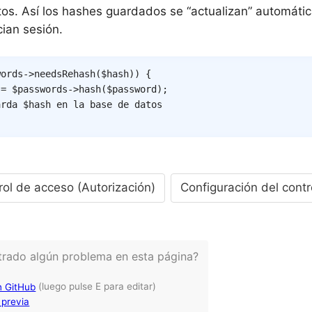
os. Así los hashes guardados se “actualizan” automáti
cian sesión.
words
->
needsRehash
(
$hash
)
)
{
=
$passwords
->
hash
(
$password
)
;
arda $hash en la base de datos
ol de acceso (Autorización)
Configuración del cont