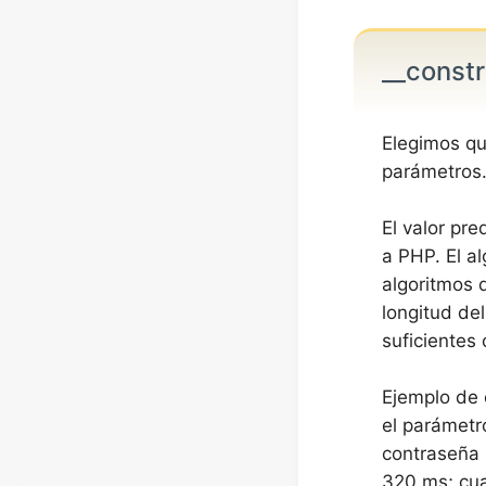
__const
Elegimos q
parámetros
El valor pr
a PHP. El a
algoritmos 
longitud de
suficientes
Ejemplo de 
el parámetr
contraseña 
320 ms; cua