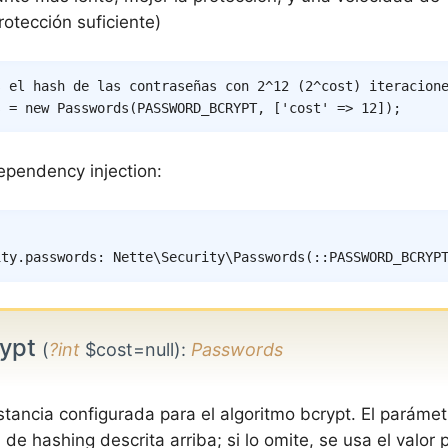
rotección suficiente)
s el hash de las contraseñas con 2^12 (2^cost) iteracion
s
=
new
Passwords
(
PASSWORD_BCRYPT
,
[
'cost'
=>
12
]
)
;
pendency injection:
ity.passwords
:
Nette\Security\Passwords
(
::PASSWORD_BCRYP
ypt
(
?int
$cost=null)
:
Passwords
stancia configurada para el algoritmo bcrypt. El paráme
 de hashing descrita arriba; si lo omite, se usa el valo