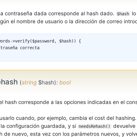
 la contraseña dada corresponde al hash dado.
lo
$hash
gún el nombre de usuario o la dirección de correo intro
words
->
verify
(
$password
,
$hash
)
)
{
ntraseña correcta
ehash
(
string
$hash)
:
bool
 el hash corresponde a las opciones indicadas en el cons
 usarlo cuando, por ejemplo, cambia el cost del hashing.
la configuración guardada, y si
devuelve
needsRehash()
sh de nuevo, esta vez con los parámetros nuevos, y volve