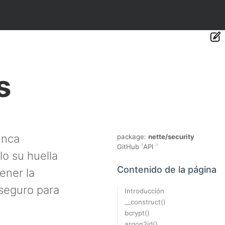
s
unca
package:
nette/security
GitHub
API
o su huella
Contenido de la página
ener la
 seguro para
Introducción
__construct()
bcrypt()
argon2id()