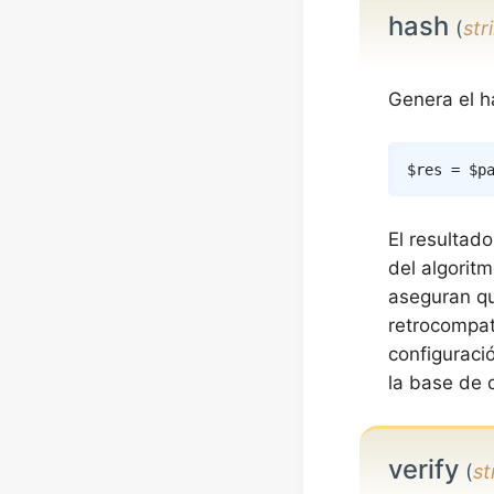
hash
(
str
Genera el h
$res
=
$p
El resultad
del algoritm
aseguran qu
retrocompat
configuraci
la base de d
verify
(
st