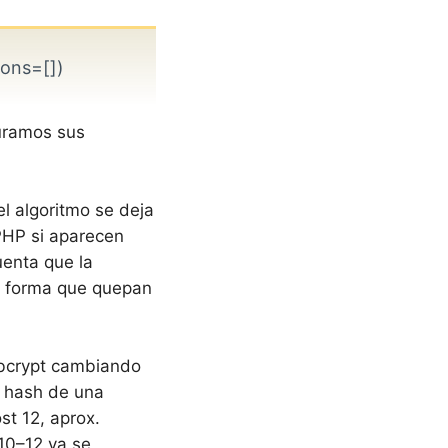
ons=[])
guramos sus
del algoritmo se deja
PHP si aparecen
uenta que la
de forma que quepan
 bcrypt cambiando
l hash de una
st 12, aprox.
 10–12 ya se