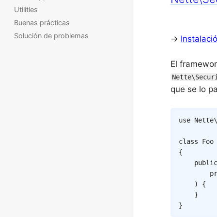
Utilities
Buenas prácticas
Solución de problemas
→
Instalaci
El framewor
Nette\Secur
que se lo 
use
Nette
class
Foo
{
publi
p
)
{
}
}