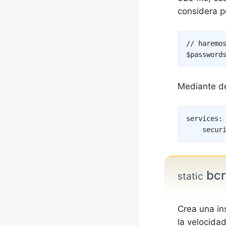
considera p
// haremo
$password
Mediante de
services
:
secur
bcr
static
Crea una in
la velocidad