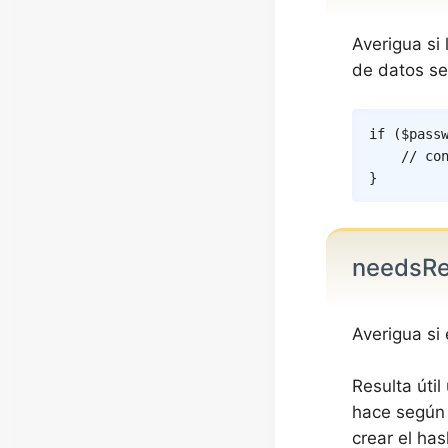
Averigua si
de datos se
if
(
$pass
// co
}
needsR
Averigua si
Resulta útil
hace según 
crear el ha