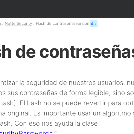
n
Nette Security
Hash de contraseñas
versión:
4.x
h de contraseña
ntizar la seguridad de nuestros usuarios, n
 sus contraseñas de forma legible, sino sol
hash). El hash no se puede revertir para obt
a original. Es importante usar un algoritmo
hash. Con eso nos ayuda la clase
curity\Passwords
.