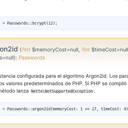
s
=
Passwords
::
bcrypt
(
12
)
;
on2id
(
?int
$memoryCost=null,
?int
$timeCost=nul
=null)
:
Passwords
stancia configurada para el algoritmo Argon2id. Los pa
los valores predeterminados de PHP. Si PHP se compiló 
 método lanza
.
Nette\NotSupportedException
s
=
Passwords
::
argon2id
(
memoryCost
:
1
<<
17
,
timeCost
:
4