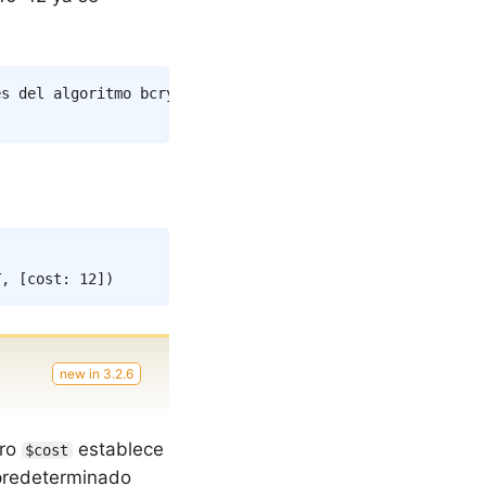
Copy
es del algoritmo bcrypt
Copy
T
,
[
cost
:
12
]
)
tro
establece
$cost
r predeterminado