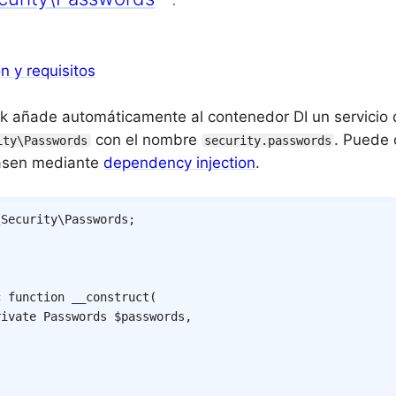
ón y requisitos
k añade automáticamente al contenedor DI un servicio d
con el nombre
. Puede 
ity\Passwords
security.passwords
pasen mediante
dependency injection
.
\
Security
\
Passwords
;
c
function
__construct
(
rivate
Passwords
$passwords
,