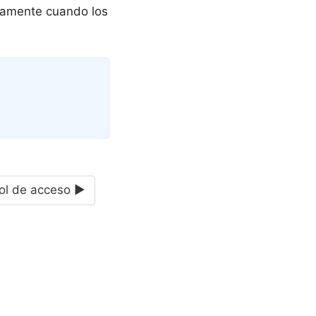
camente cuando los
Copy
rol de acceso ►