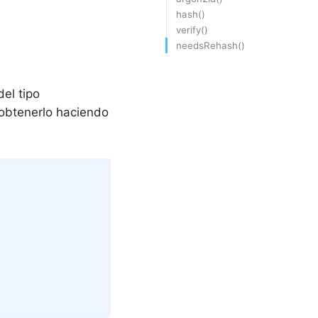
hash()
verify()
needsRehash()
el tipo
obtenerlo haciendo
Copy