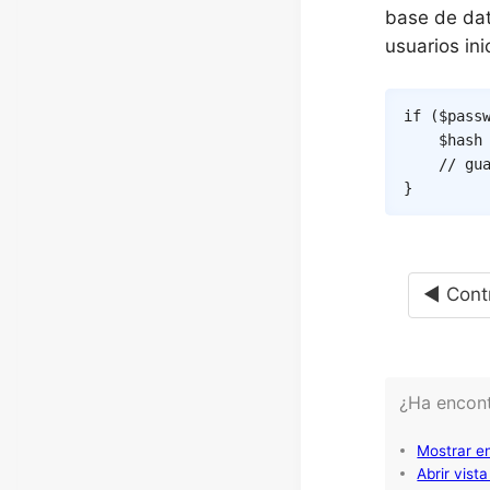
base de dat
usuarios ini
if
(
$pass
$hash
// gu
}
◄ Contr