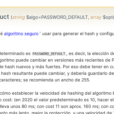
ruct
(
string
$algo=PASSWORD_DEFAULT,
array
$opti
ué
algoritmo seguro
usar para generar el hash y confi
.
edeterminado es
, es decir, la elección 
PASSWORD_DEFAULT
lgoritmo puede cambiar en versiones más recientes de 
de hash nuevos y más fuertes. Por eso debe tener en c
l hash resultante puede cambiar, y debería guardarlo 
 caracteres; se recomienda un ancho de 255.
cómo establecer la velocidad de hashing del algoritmo
o cost: (en 2020 el valor predeterminado es 10, hacer e
lleva unos 80 ms; con cost 11 son aprox. 160 ms; con co
nto más lento, mejor la protección, y una velocidad de