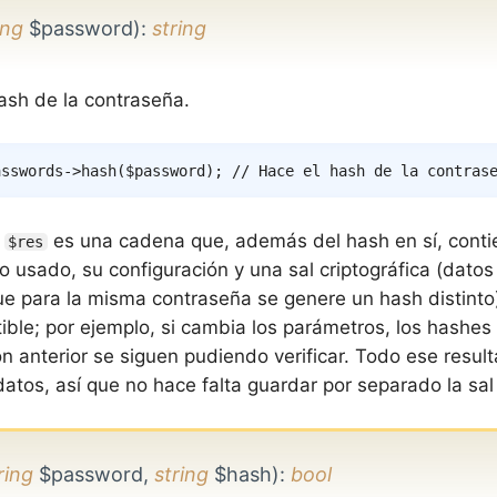
ing
$password)
:
string
ash de la contraseña.
asswords
->
hash
(
$password
)
;
// Hace el hash de la contras
o
es una cadena que, además del hash en sí, contie
$res
o usado, su configuración y una sal criptográfica (datos
e para la misma contraseña se genere un hash distinto)
ible; por ejemplo, si cambia los parámetros, los hashes
ón anterior se siguen pudiendo verificar. Todo ese resu
atos, así que no hace falta guardar por separado la sal 
ring
$password,
string
$hash)
:
bool