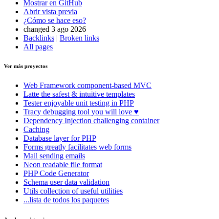
Mostrar en GitHub
Abrir vista previa
¿Cómo se hace eso?
changed 3 ago 2026
Backlinks
|
Broken links
All pages
Ver más proyectos
Web Framework
component-based MVC
Latte
the safest & intuitive templates
Tester
enjoyable unit testing in PHP
Tracy
debugging tool you will love ♥
Dependency Injection
challenging container
Caching
Database
layer for PHP
Forms
greatly facilitates web forms
Mail
sending emails
Neon
readable file format
PHP Code Generator
Schema
user data validation
Utils
collection of useful utilities
...lista de todos los paquetes