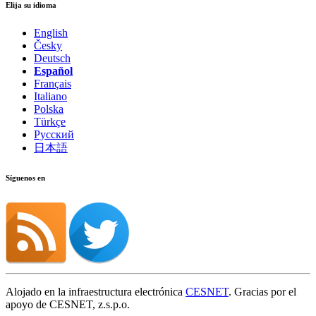
Elija su idioma
English
Česky
Deutsch
Español
Français
Italiano
Polska
Türkçe
Русский
日本語
Síguenos en
Alojado en la infraestructura electrónica
CESNET
. Gracias por el
apoyo de CESNET, z.s.p.o.