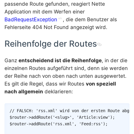
passende Route gefunden, reagiert Nette
Application mit dem Werfen einer
BadRequestException
, die dem Benutzer als
Fehlerseite 404 Not Found angezeigt wird.
Reihenfolge der Routes
Ganz
entscheidend ist die Reihenfolge
, in der die
einzelnen Routes aufgeführt sind, denn sie werden
der Reihe nach von oben nach unten ausgewertet.
Es gilt die Regel, dass wir Routes
von speziell
nach allgemein
deklarieren:
Copy
// FALSCH: 'rss.xml' wird von der ersten Route abgef
$router
->
addRoute
(
'<slug>'
,
'Article:view'
)
;
$router
->
addRoute
(
'rss.xml'
,
'Feed:rss'
)
;