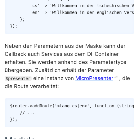
'cs'
=>
'Willkommen in der tschechischen Ver
'en'
=>
'Willkommen in der englischen Versio
}
;
}
)
;
Neben den Parametern aus der Maske kann der
Callback auch Services aus dem DI-Container
erhalten. Sie werden anhand des Parametertyps
übergeben. Zusätzlich erhält der Parameter
eine Instanz von
MicroPresenter
, die
$presenter
die Route verarbeitet:
Copy
$router
->
addRoute
(
'<lang cs|en>'
,
function
(
string
$
// ...
}
)
;