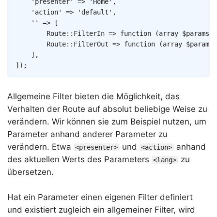
'presenter'
=>
'Home'
,
'action'
=>
'default'
,
''
=>
[
Route
::
FilterIn
=>
function
(
array
$params
)
:
Route
::
FilterOut
=>
function
(
array
$params
)
]
,
]
)
;
Allgemeine Filter bieten die Möglichkeit, das
Verhalten der Route auf absolut beliebige Weise zu
verändern. Wir können sie zum Beispiel nutzen, um
Parameter anhand anderer Parameter zu
verändern. Etwa
und
anhand
<presenter>
<action>
des aktuellen Werts des Parameters
zu
<lang>
übersetzen.
Hat ein Parameter einen eigenen Filter definiert
und existiert zugleich ein allgemeiner Filter, wird