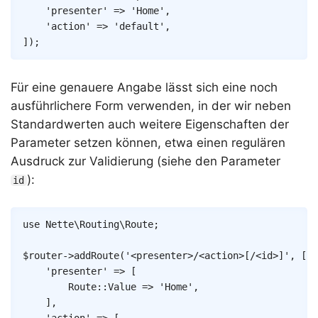
'presenter'
=>
'Home'
,
'action'
=>
'default'
,
]
)
;
Für eine genauere Angabe lässt sich eine noch
ausführlichere Form verwenden, in der wir neben
Standardwerten auch weitere Eigenschaften der
Parameter setzen können, etwa einen regulären
Ausdruck zur Validierung (siehe den Parameter
):
id
Copy
use
Nette
\
Routing
\
Route
;
$router
->
addRoute
(
'<presenter>/<action>[/<id>]'
,
[
'presenter'
=>
[
Route
::
Value
=>
'Home'
,
]
,