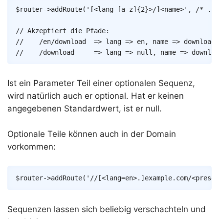
Copy
$router
->
addRoute
(
'[<lang [a-z]{2}>/]<name>'
,
/* ...
// Akzeptiert die Pfade:
//    /en/download  => lang => en, name => download
//    /download     => lang => null, name => downloa
Ist ein Parameter Teil einer optionalen Sequenz,
wird natürlich auch er optional. Hat er keinen
angegebenen Standardwert, ist er null.
Optionale Teile können auch in der Domain
vorkommen:
Copy
$router
->
addRoute
(
'//[<lang=en>.]example.com/<presen
Sequenzen lassen sich beliebig verschachteln und