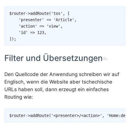
Copy
$router
->
addRoute
(
'tos'
,
[
'presenter'
=>
'Article'
,
'action'
=>
'view'
,
'id'
=>
123
,
]
)
;
Filter und Übersetzungen
Den Quellcode der Anwendung schreiben wir auf
Englisch, wenn die Website aber tschechische
URLs haben soll, dann erzeugt ein einfaches
Routing wie:
Copy
$router
->
addRoute
(
'<presenter>/<action>'
,
'Home:defa