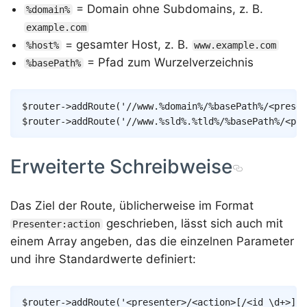
= Domain ohne Subdomains, z. B.
%domain%
example.com
= gesamter Host, z. B.
%host%
www.example.com
= Pfad zum Wurzelverzeichnis
%basePath%
Copy
$router
->
addRoute
(
'//www.%domain%/%basePath%/<presen
$router
->
addRoute
(
'//www.%sld%.%tld%/%basePath%/<pre
Erweiterte Schreibweise
Das Ziel der Route, üblicherweise im Format
geschrieben, lässt sich auch mit
Presenter:action
einem Array angeben, das die einzelnen Parameter
und ihre Standardwerte definiert:
Copy
$router
->
addRoute
(
'<presenter>/<action>[/<id \d+>]'
,