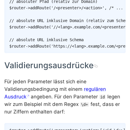
// absoluter Pfad (relativ zur Domain)
$router
->
addRoute
(
'/<presenter>/<action>'
,
/* ... */
// absolute URL inklusive Domain (relativ zum Schema
$router
->
addRoute
(
'//<lang>.example.com/<presenter>/
// absolute URL inklusive Schema
$router
->
addRoute
(
'https://<lang>.example.com/<prese
Validierungsausdrücke
Für jeden Parameter lässt sich eine
Validierungsbedingung mit einem
regulären
Ausdruck
angeben. Für den Parameter
legen
id
wir zum Beispiel mit dem Regex
fest, dass er
\d+
nur Ziffern enthalten darf:
Copy