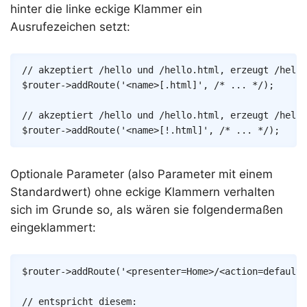
hinter die linke eckige Klammer ein
Ausrufezeichen setzt:
Copy
// akzeptiert /hello und /hello.html, erzeugt /hello
$router
->
addRoute
(
'<name>[.html]'
,
/* ... */
)
;
// akzeptiert /hello und /hello.html, erzeugt /hello
$router
->
addRoute
(
'<name>[!.html]'
,
/* ... */
)
;
Optionale Parameter (also Parameter mit einem
Standardwert) ohne eckige Klammern verhalten
sich im Grunde so, als wären sie folgendermaßen
eingeklammert:
Copy
$router
->
addRoute
(
'<presenter=Home>/<action=default>
// entspricht diesem: