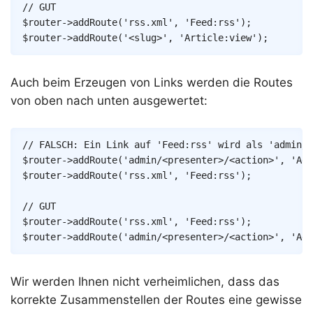
// GUT
$router
->
addRoute
(
'rss.xml'
,
'Feed:rss'
)
;
$router
->
addRoute
(
'<slug>'
,
'Article:view'
)
;
Auch beim Erzeugen von Links werden die Routes
von oben nach unten ausgewertet:
Copy
// FALSCH: Ein Link auf 'Feed:rss' wird als 'admin/f
$router
->
addRoute
(
'admin/<presenter>/<action>'
,
'Adm
$router
->
addRoute
(
'rss.xml'
,
'Feed:rss'
)
;
// GUT
$router
->
addRoute
(
'rss.xml'
,
'Feed:rss'
)
;
$router
->
addRoute
(
'admin/<presenter>/<action>'
,
'Adm
Wir werden Ihnen nicht verheimlichen, dass das
korrekte Zusammenstellen der Routes eine gewisse