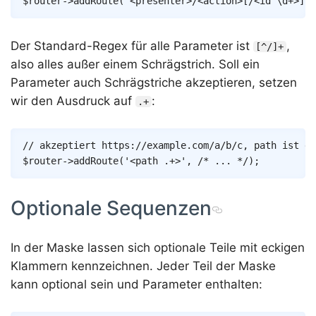
$router
->
addRoute
(
'<presenter>/<action>[/<id \d+>]'
,
Der Standard-Regex für alle Parameter ist
,
[^/]+
also alles außer einem Schrägstrich. Soll ein
Parameter auch Schrägstriche akzeptieren, setzen
wir den Ausdruck auf
:
.+
Copy
// akzeptiert https://example.com/a/b/c, path ist da
$router
->
addRoute
(
'<path .+>'
,
/* ... */
)
;
Optionale Sequenzen
In der Maske lassen sich optionale Teile mit eckigen
Klammern kennzeichnen. Jeder Teil der Maske
kann optional sein und Parameter enthalten: