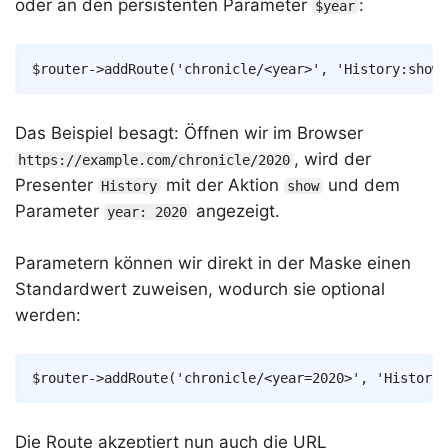
oder an den persistenten Parameter
:
$year
Copy
$router
->
addRoute
(
'chronicle/<year>'
,
'History:show'
Das Beispiel besagt: Öffnen wir im Browser
, wird der
https://example.com/chronicle/2020
Presenter
mit der Aktion
und dem
History
show
Parameter
angezeigt.
year: 2020
Parametern können wir direkt in der Maske einen
Standardwert zuweisen, wodurch sie optional
werden:
Copy
$router
->
addRoute
(
'chronicle/<year=2020>'
,
'History:
Die Route akzeptiert nun auch die URL