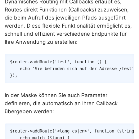
Dynamisches Routing mit Callbacks erlaubt es,
Routes direkt Funktionen (Callbacks) zuzuweisen,
die beim Aufruf des jeweiligen Pfads ausgeführt
werden. Diese flexible Funktionalität ermöglicht es,
schnell und effizient verschiedene Endpunkte für
Ihre Anwendung zu erstellen:
Copy
$router
->
addRoute
(
'test'
,
function
(
)
{
echo
'Sie befinden sich auf der Adresse /test'
;
}
)
;
In der Maske können Sie auch Parameter
definieren, die automatisch an Ihren Callback
übergeben werden:
Copy
$router
->
addRoute
(
'<lang cs|en>'
,
function
(
string
$
echo
match
(
$lang
)
{