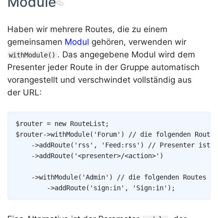
Module
Haben wir mehrere Routes, die zu einem
gemeinsamen
Modul
gehören, verwenden wir
. Das angegebene Modul wird dem
withModule()
Presenter jeder Route in der Gruppe automatisch
vorangestellt und verschwindet vollständig aus
der URL:
Copy
$router
=
new
RouteList
;
$router
->
withModule
(
'Forum'
)
// die folgenden Routes
->
addRoute
(
'rss'
,
'Feed:rss'
)
// Presenter ist F
->
addRoute
(
'<presenter>/<action>'
)
->
withModule
(
'Admin'
)
// die folgenden Routes si
->
addRoute
(
'sign:in'
,
'Sign:in'
)
;