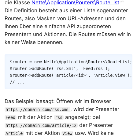
die Klasse
Nette\Application\Routers\RouteList
.
Die Definition besteht aus einer Liste sogenannter
Routes, also Masken von URL-Adressen und den
ihnen über eine einfache API zugeordneten
Presentern und Aktionen. Die Routes müssen wir in
keiner Weise benennen.
Copy
$router
=
new
Nette
\
Application
\
Routers
\
RouteList
;
$router
->
addRoute
(
'rss.xml'
,
'Feed:rss'
)
;
$router
->
addRoute
(
'article/<id>'
,
'Article:view'
)
;
// ...
Das Beispiel besagt: Öffnen wir im Browser
, wird der Presenter
https://domain.com/rss.xml
mit der Aktion
angezeigt; bei
Feed
rss
der Presenter
https://domain.com/article/12
mit der Aktion
usw. Wird keine
Article
view