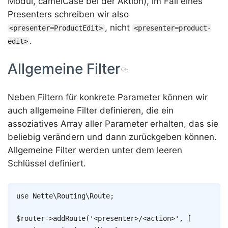
Modul, camelCase bei der Aktion), im Fall eines
Presenters schreiben wir also
, nicht
<presenter=ProductEdit>
<presenter=product-
.
edit>
Allgemeine Filter
Neben Filtern für konkrete Parameter können wir
auch allgemeine Filter definieren, die ein
assoziatives Array aller Parameter erhalten, das sie
beliebig verändern und dann zurückgeben können.
Allgemeine Filter werden unter dem leeren
Schlüssel definiert.
Copy
use
Nette
\
Routing
\
Route
;
$router
->
addRoute
(
'<presenter>/<action>'
,
[