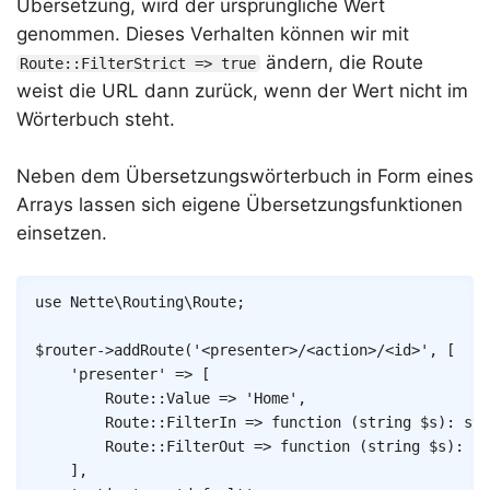
Übersetzung, wird der ursprüngliche Wert
genommen. Dieses Verhalten können wir mit
ändern, die Route
Route::FilterStrict => true
weist die URL dann zurück, wenn der Wert nicht im
Wörterbuch steht.
Neben dem Übersetzungswörterbuch in Form eines
Arrays lassen sich eigene Übersetzungsfunktionen
einsetzen.
Copy
use
Nette
\
Routing
\
Route
;
$router
->
addRoute
(
'<presenter>/<action>/<id>'
,
[
'presenter'
=>
[
Route
::
Value
=>
'Home'
,
Route
::
FilterIn
=>
function
(
string
$s
)
:
str
Route
::
FilterOut
=>
function
(
string
$s
)
:
st
]
,