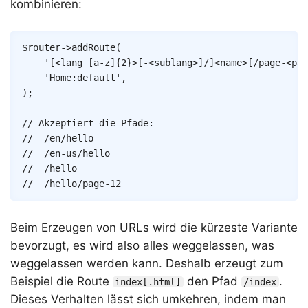
kombinieren:
Copy
$router
->
addRoute
(
'[<lang [a-z]{2}>[-<sublang>]/]<name>[/page-<pag
'Home:default'
,
)
;
// Akzeptiert die Pfade:
// 	/en/hello
// 	/en-us/hello
// 	/hello
// 	/hello/page-12
Beim Erzeugen von URLs wird die kürzeste Variante
bevorzugt, es wird also alles weggelassen, was
weggelassen werden kann. Deshalb erzeugt zum
Beispiel die Route
den Pfad
.
index[.html]
/index
Dieses Verhalten lässt sich umkehren, indem man