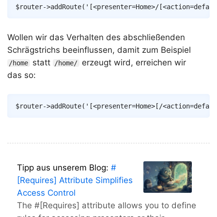
$router
->
addRoute
(
'[<presenter=Home>/[<action=defaul
Wollen wir das Verhalten des abschließenden
Schrägstrichs beeinflussen, damit zum Beispiel
statt
erzeugt wird, erreichen wir
/home
/home/
das so:
Copy
$router
->
addRoute
(
'[<presenter=Home>[/<action=defaul
Tipp aus unserem Blog:
#
[Requires] Attribute Simplifies
Access Control
The #[Requires] attribute allows you to define