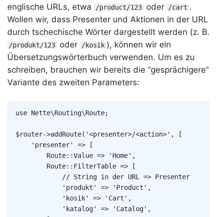
englische URLs, etwa
oder
.
/product/123
/cart
Wollen wir, dass Presenter und Aktionen in der URL
durch tschechische Wörter dargestellt werden (z. B.
oder
), können wir ein
/produkt/123
/kosik
Übersetzungswörterbuch verwenden. Um es zu
schreiben, brauchen wir bereits die “gesprächigere”
Variante des zweiten Parameters:
Copy
use
Nette
\
Routing
\
Route
;
$router
->
addRoute
(
'<presenter>/<action>'
,
[
'presenter'
=>
[
Route
::
Value
=>
'Home'
,
Route
::
FilterTable
=>
[
// String in der URL => Presenter
'produkt'
=>
'Product'
,
'kosik'
=>
'Cart'
,
'katalog'
=>
'Catalog'
,